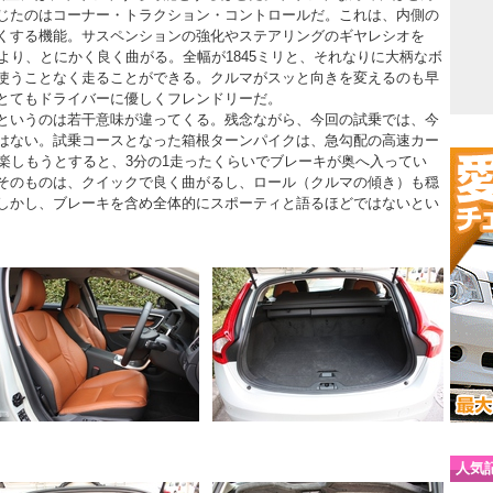
じたのはコーナー・トラクション・コントロールだ。これは、内側の
くする機能。サスペンションの強化やステアリングのギヤレシオを
より、とにかく良く曲がる。全幅が1845ミリと、それなりに大柄なボ
使うことなく走ることができる。クルマがスッと向きを変えるのも早
とてもドライバーに優しくフレンドリーだ。
というのは若干意味が違ってくる。残念ながら、今回の試乗では、今
はない。試乗コースとなった箱根ターンパイクは、急勾配の高速カー
を楽しもうとすると、3分の1走ったくらいでブレーキが奥へ入ってい
そのものは、クイックで良く曲がるし、ロール（クルマの傾き）も穏
しかし、ブレーキを含め全体的にスポーティと語るほどではないとい
人気