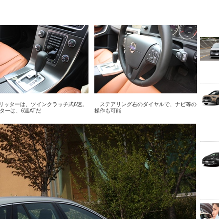
6リッターは、ツインクラッチ式6速。
ステアリング右のダイヤルで、ナビ等の
ターは、6速ATだ
操作も可能