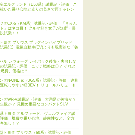
産エルグランド（E53系）試乗記・評価 こ
抜いた乗り心地と走りの良さで再チャレン
ツダCX-5（KM系）試乗記・評価 「きゅん
ト」はネコ目！ クルマ好き女子が短所・長
説試乗！！
トヨタ プリウス プラグインハイブリッド
V) 試乗記】電気自動車(EV)よりも現実的な「答
バル レヴォーグ レイバック後悔・失敗しな
の試乗記・評価 ニッチ戦略は〇？ それと
 燃費、価格は？
ンダN-ONE e:（JG5系）試乗記・評価 違和
運転しやすい軽BEV！ リセールバリューも
ンダWR-V試乗記・評価 大満足か後悔か？
失敗か？ 見極め重要なコンパクトSUV
0系トヨタ アルファード、ヴェルファイア試
評価 燃費や乗り心地、静粛性など、全方
キ無し！？
型トヨタ プリウス（60系）試乗記・評価