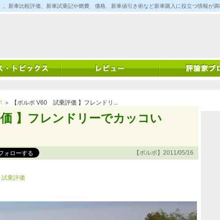
ム)」。新車比較評価、新車試乗記や燃費、価格、新車値引き術など新車購入に役立つ情報が
ボ
＞ 【ボルボ V60 試乗評価 】フレンドリ...
評価 】フレンドリーでカッコい
【ボルボ】2011/05/16
試乗評価