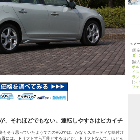
＜メ
[国産
ダ
|
[輸入
ポル
イス
ラン
|
シ
フェ
が、それほどでもない。運転しやすさはピカイチ
もそう思っていたようでこのV60では、かなりスポーティな味付け
止装置には、ドリフトすら可能とするほどだ。ドリフトなんて、ほとん