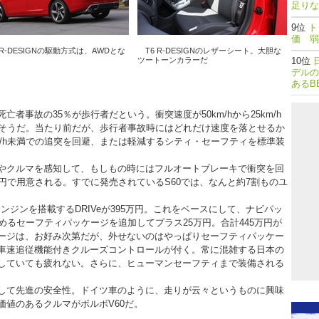
足りな
ト
価 弱
R-DESIGNの駆動方式は、AWDとな
T6 R-DESIGNのレザーシート。大胆な
ツートーンカラーだ
デルの
あるB
事故の35％が歩行者だという。衝突速度が50km/hから25km/h
るそうだ。当たり前だが、歩行者事故時にはどれだけ速度を落とせるか
km/h未満での追突を回避、または軽減するシティ・セーフティを標準装
やクルマを感知して、もしもの時にはフルオートブレーキで衝突を回
円で用意される。すでに発売されているS60では、なんと約7割ものユ
ンジンを搭載するDRIVeが395万円。これをベースにして、ナビパッ
めるセーフティパッケージを追加してプラス25万円。合計445万円が
ージは、お好み次第だが、外せないのはやっぱりセーフティパッケー
車速追従機能付きクルーズコントロールが付く。常に混雑する日本の
していても疲れない。さらに、ヒューマンセーフティまで装備される
して先進の安全性。ドイツ車のように、走りが云々というものに興味
価値のあるクルマがボルボV60だ。