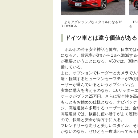
よりアグレッシブなスタイルになるT6
T6 
R-DESIGN
る
ドイツ車とは違う価値がある
ボルボの誇る安全神話も健在。日本では死亡者
になると、致死率が8％から1％へ激減す
が重要ということになる。V60では、30
備している。
また、オプションでレーダーとカメラで人
避・軽減するヒューマンセーフティが25万
ーザーが選んでいるというオプションだ。
実際に購入を考えるのなら、1.6リッターエ
ケージがプラス25万円、さらに安全性を高
もっともお勧めの仕様となる。ナビパッケ
ジ。高速道路を多用するユーザーには、全
高速道路では、抜群に使い勝手がよく運転
ので、快適と安全が両方手に入る。
フレンドリーな走りと美しいスタイル、そ
がないのなら、ぜひとも一度味わってみる