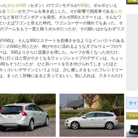
った
ボルボS60
（セダン）のワゴンモデルが
V60
だ。ボルボといえ
れる
ワゴン
が大ブームを巻き起こした。その影響で国産車である
レガ
どなど各社ワゴンボディを発売。ボルボ850エステートは、そんなワ
といえばワゴンと答えた時代。ワゴンユーザーの憧れでもあった。そ
ートのブームをもう一度と願うボルボだったが、その願いはかなわずワゴ
V60は、そんな850エステートを彷彿させるようなインパクトのある
ダン
のS60と同じだが、伸びやかに流れるようなダブルウェーブのウ
ーは、S60よりさらに流麗さを増した。ルーフが長くなった分だけ、
方に行くほど窓が小さくなるウェッジシェイプのデザインは、ちょっ
トの時もそうだったが、ひと目ハートを引き付けられてしまったほど
カッコいいデザインというよりは、少し優しさをもったフレンドリー
は、まったく対極にあると言ってもいい。気に入れば、スタイルだけ
検
索:
ニュ