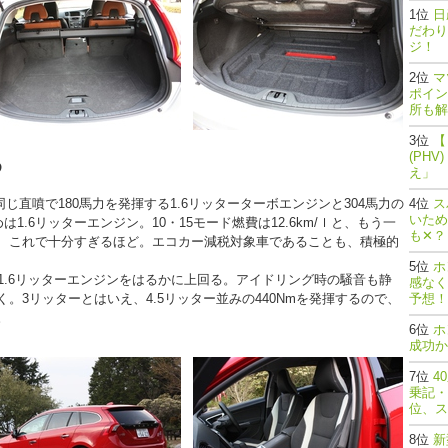
日
だわり
ジ！
マ
ポイン
所も解
【
(PH
め
え」
直噴で180馬力を発揮する1.6リッターターボエンジンと304馬力の
ス
いため
1.6リッターエンジン。10・15モード燃費は12.6km/ｌと、もう一
も✕？
、これで十分すぎるほど。エコカー減税対象車であることも、積極的
ホ
1.6リッターエンジンをはるかに上回る。アイドリング時の騒音も静
感なく
。3リッターとはいえ、4.5リッター並みの440Nmを発揮するので、
予想！
。
ホ
成功か
4
乗記・
位、ス
新