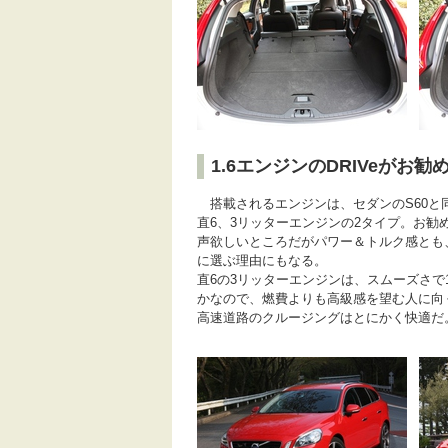
1.6エンジンのDRIVeがお勧
搭載されるエンジンは、セダンのS60と同じ
直6、3リッターエンジンの2タイプ。お勧めは
声欲しいところだがパワー＆トルク感とも
に選ぶ理由にもなる。
直6の3リッターエンジンは、スムーズさで
かなので、燃費よりも高級感を望む人に向く
高速道路のクルージングはとにかく快適だ