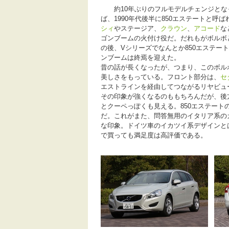
約10年ぶりのフルモデルチェンジとな
ば、1990年代後半に850エステートと呼ば
シィ
やステージア、
クラウン
、
アコード
な
ゴンブームの火付け役だ。だれもがボルボ
の後、Vシリーズでなんとか850エステ
ンブームは終焉を迎えた。
昔の話が長くなったが、つまり、このボルボ
美しさをもっている。フロント部分は、
セ
エストラインを経由してつながるリヤビュ
その印象が強くなるのももちろんだが、後
とクーペっぽくも見える。850エステー
だ。これがまた、問答無用のイタリア系の
な印象。ドイツ車のイカツイ系デザインと
で買っても満足度は高評価である。