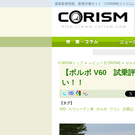
コ
最新新車情報、新車評価サイト「CORISM(コリズ
ン
テ
ン
ツ
へ
ス
キ
ッ
プ
CORISMトップ
＞
レビュー [CORISM]
＞
ボル
【ボルボ V60 試乗
い！！
【タグ】
V60
スウェーデン車
ボルボ
ワゴン
試乗記