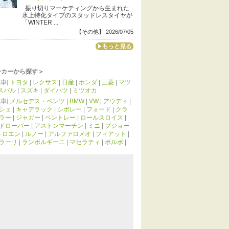
振り切りマーケティングから生まれた
氷上特化タイプのスタッドレスタイヤが
「WINTER ...
【その他】 2026/07/05
ーカーから探す＞
車]
トヨタ
|
レクサス
|
日産
|
ホンダ
|
三菱
|
マツ
スバル
|
スズキ
|
ダイハツ
|
ミツオカ
車]
メルセデス・ベンツ
|
BMW
|
VW
|
アウディ
|
シェ
|
キャデラック
|
シボレー
|
フォード
|
クラ
ラー
|
ジャガー
|
ベントレー
|
ロールスロイス
|
ドローバー
|
アストンマーチン
|
ミニ
|
プジョー
トロエン
|
ルノー
|
アルファロメオ
|
フィアット
|
ラーリ
|
ランボルギーニ
|
マセラティ
|
ボルボ
|