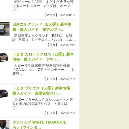
デビューから12年、まだまだ改良を続
けるロードスター マツダは、オープ
ン...
【マツダ】 2026/08/02
日産エルグランド（E53系）新車情
報・購入ガイド 脱アルファ...
新型日産エルグランド（E53系）を解
説 日産は、Lクラスミニバンの「エル...
【日産】 2026/07/19
トヨタ カローラクロス（10系）新車
情報・購入ガイド アウト...
カローラ生誕60周年記念特別仕様車
「Z Adventure（Zアドベンチャー）」を
新設...
【トヨタ】 2026/07/07
トヨタ プリウス（60系）新車情報・
購入ガイド 装備充実させ...
スポーツカーのようなシルエットと走
りが魅力の60系プリウス トヨタは、
プ...
【トヨタ】 2026/07/06
ダンロップ WINTER MAXX ICE
Pro（ウインタ...