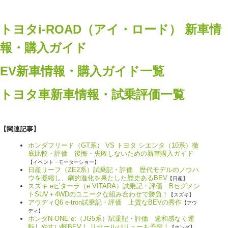
トヨタi-ROAD（アイ・ロード） 新車情
報・購入ガイド
EV新車情報・購入ガイド一覧
トヨタ車新車情報・試乗評価一覧
【関連記事】
ホンダフリード（GT系） VS トヨタ シエンタ（10系）徹
底比較・評価 後悔・失敗しないための新車購入ガイド
【イベント・モーターショー】
日産リーフ（ZE2系）試乗記・評価 歴代モデルのノウハ
ウを凝縮し、劇的進化を果たした歴史あるBEV
【日産】
スズキ eビターラ（e VITARA）試乗記・評価 Bセグメン
トSUV＋4WDのユニークな組み合わせで勝負！
【スズキ】
アウディQ6 e-tron試乗記・評価 上質なBEVの秀作
【アウ
ディ】
ホンダN-ONE e:（JG5系）試乗記・評価 違和感なく運
転しやすい軽BEV！ リセールバリューも予想！
【ホンダ】