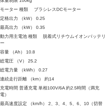
体重制限 100kg
モーター 種類 ブラシレスDCモーター
定格出力 （kW） 0.25
最高出力 （kW） 0.35
動力用主電池 種類 脱着式リチウムイオンバッテリ
ー
容量 （Ah） 10.8
総電圧 （V） 25.2
総電力量 （kWh） 0.27
連続走行距離 （km） 約14
充電時間 普通充電 単相100V/6A 約2.5時間（満充
電）
最高速度設定 （km/h） 2、3、4、5、6、10（切替