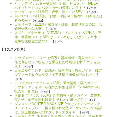
ヒョンデ インスター試乗記・評価 神コスパ！ 軽BEV、
ハイブリッドコンパクトカーの脅威になる！？
【その他】
テスラ モデルY試乗記・評価 神コスパBEV！
【その他】
AION Y PLUS試乗記・評価 中国BEV第2弾、日本導入は
あるのか？
【その他】
日産リーフ（ZE2系）試乗記・評価 超絶進化なのに、お
値段先代並みの謎！？
【日産】
スズキ eビターラ（e VITARA） プロトタイプ試乗記・評
価 価格追加！ 初BEVは、スズキらしくないスズキ車！
見事な完成度に驚愕！！
【スズキ】
【オススメ記事】
マツダ ロードスター（ND系）新車情報・購入ガイド 一
部改良とピュアな走りを重視した特別仕様車「PS」を投
入！
【マツダ】
日産エルグランド（E53系）新車情報・購入ガイド 脱ア
ルファード＆ヴェルファイア路線で勝機を見出した！？
【日産】
トヨタ カローラクロス（10系）新車情報・購入ガイド
アウトドアテイストを強めた特別仕様車 「Z Adventure」
投入と一部改良
【トヨタ】
トヨタ プリウス（60系）新車情報・購入ガイド 装備充
実させ、前年比割れ対策？ それとも値上げ？
【トヨタ】
ダンロップ WINTER MAXX ICE Pro（ウインターマック
ス・アイスプロ） 振り切り特化型マーケティングの結晶
は、氷上性能特化型スタッドレスタイヤ！
【その他】
日産キックス（P16型）新車情報・購入ガイド 超絶進化