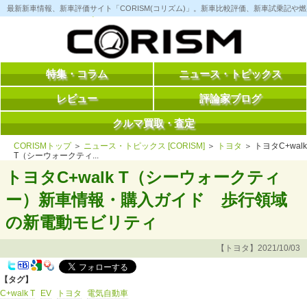
コ
最新新車情報、新車評価サイト「CORISM(コリズム)」。新車比較評価、新車試乗記
ン
テ
ン
ツ
へ
ス
特集・コラム
ニュース・トピックス
キ
ッ
レビュー
評論家ブログ
プ
クルマ買取・査定
CORISMトップ
＞
ニュース・トピックス [CORISM]
＞
トヨタ
＞ トヨタC+walk
T（シーウォークティ...
トヨタC+walk T（シーウォークティ
ー）新車情報・購入ガイド 歩行領域
の新電動モビリティ
【トヨタ】2021/10/03
【タグ】
C+walk T
EV
トヨタ
電気自動車