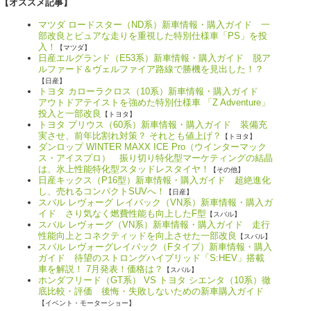
【オススメ記事】
マツダ ロードスター（ND系）新車情報・購入ガイド 一
部改良とピュアな走りを重視した特別仕様車「PS」を投
入！
【マツダ】
日産エルグランド（E53系）新車情報・購入ガイド 脱ア
ルファード＆ヴェルファイア路線で勝機を見出した！？
【日産】
トヨタ カローラクロス（10系）新車情報・購入ガイド
アウトドアテイストを強めた特別仕様車 「Z Adventure」
投入と一部改良
【トヨタ】
トヨタ プリウス（60系）新車情報・購入ガイド 装備充
実させ、前年比割れ対策？ それとも値上げ？
【トヨタ】
ダンロップ WINTER MAXX ICE Pro（ウインターマック
ス・アイスプロ） 振り切り特化型マーケティングの結晶
は、氷上性能特化型スタッドレスタイヤ！
【その他】
日産キックス（P16型）新車情報・購入ガイド 超絶進化
し、売れるコンパクトSUVへ！
【日産】
スバル レヴォーグ レイバック（VN系）新車情報・購入ガ
イド さり気なく燃費性能も向上したF型
【スバル】
スバル レヴォーグ（VN系）新車情報・購入ガイド 走行
性能向上とコネクティッドを向上させた一部改良
【スバル】
スバル レヴォーグレイバック（Fタイプ）新車情報・購入
ガイド 待望のストロングハイブリッド「S:HEV」搭載
車を解説！ 7月発表！価格は？
【スバル】
ホンダフリード（GT系） VS トヨタ シエンタ（10系）徹
底比較・評価 後悔・失敗しないための新車購入ガイド
【イベント・モーターショー】