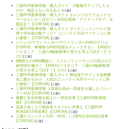
三菱RVR新車情報・購入ガイド 大幅魅力アップしたも
のの、物足りない点もあり
【三菱】
三菱RVR新車情報・購入ガイド オレンジのアクセントカ
ラーがとにかく目立つ！特別仕様車「アクティブギア」を
新設定！ [CORISM]
【三菱】
三菱RVR新車情報・購入ガイド ダイナミックシールド採
用で存在感大幅アップ！ コンパクトSUVマーケットに再
び参戦！ [CORISM]
【三菱】
パジェロ/アウトランダー/アウトランダーPHEV/デリカ
D:5/RVR、車種毎の4WD性能をチェックする！ 【4WDの
パイオニア、三菱の4輪駆動車の実力を雪上で試す！】そ
の2
【三菱】
8種類もの4WD機能に、コストパフォーマンスの高さが三
菱4WDの魅力！ 【4WDのパイオニア、三菱の4輪駆動車
の実力を雪上で試す！】その1
【三菱】
三菱RVR新車情報・購入ガイド 都会派デザイン＆低燃費
化に磨きをかけ、人気のコンパクトSUVマーケットに再
び参戦！ [CORISM]
【三菱】
三菱RVR新車情報 上質感を高め一部改良を施したコンパ
クトSUV [CORISM]
【三菱】
燃費と安全性能を鍛えた一部改良車【三菱RVR新車情
報】 [CORISM]
【三菱】
泥臭さ無くなり都会派スタイルに衣替え【三菱RVR
ROADEST特装車】 [CORISM]
【三菱】
三菱のコンパクトSUV「RVR」に1周年記念特別仕様車
[CORISM]
【三菱】