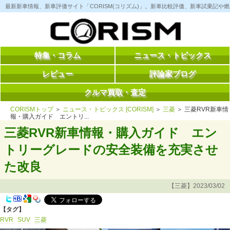
コ
最新新車情報、新車評価サイト「CORISM(コリズム)」。新車比較評価、新車試乗記
ン
テ
ン
ツ
へ
ス
特集・コラム
ニュース・トピックス
キ
ッ
レビュー
評論家ブログ
プ
クルマ買取・査定
CORISMトップ
＞
ニュース・トピックス [CORISM]
＞
三菱
＞ 三菱RVR新車情
報・購入ガイド エントリ...
三菱RVR新車情報・購入ガイド エン
トリーグレードの安全装備を充実させ
た改良
【三菱】2023/03/02
【タグ】
RVR
SUV
三菱