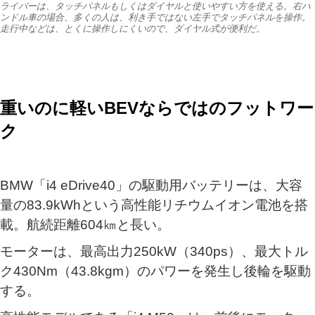
ライバーは、タッチパネルもしくはダイヤルと使いやすい方を使える。右ハ
ンドル車の場合、多くの人は、利き手ではない左手でタッチパネルを操作。
走行中などは、とくに操作しにくいので、ダイヤル式が便利だ。
重いのに軽いBEVならではのフットワー
ク
BMW「i4 eDrive40」の駆動用バッテリーは、大容
量の83.9kWhという高性能リチウムイオン電池を搭
載。航続距離604㎞と長い。
モーターは、最高出力250kW（340ps）、最大トル
ク430Nm（43.8kgm）のパワーを発生し後輪を駆動
する。