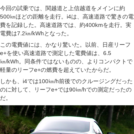
今回の試乗では、関越道と上信越道をメインに約
500㎞ほどの距離を走行。i4は、高速道路で驚きの電
費を記録した。高速道路では、約400kmを走行。実
電費は7.2㎞/kWhとなった。
この電費値には、かなり驚いた。以前、日産リーフ
e+を使い高速道路で測定した電費値は、6.5
㎞/kWh。同条件ではないものの、よりコンパクトで
軽量のリーフe+の燃費を超えていたからだ。
しかも、i4では100㎞/h前後でのクルージングだった
のに対して、リーフe+では90㎞/hでの測定だったの
だ。