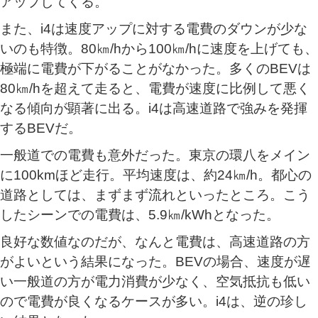
アップしてくる。
また、i4は速度アップに対する電費のダウンが少な
いのも特徴。80㎞/hから100㎞/hに速度を上げても、
極端に電費が下がることがなかった。多くのBEVは
80㎞/hを超えて走ると、電費が速度に比例して悪く
なる傾向が顕著に出る。i4は高速道路で強みを発揮
するBEVだ。
一般道での電費も意外だった。東京の環八をメイン
に100kmほど走行。平均速度は、約24㎞/h。都心の
道路としては、まずまず流れといったところ。こう
したシーンでの電費は、5.9㎞/kWhとなった。
良好な数値なのだが、なんと電費は、高速道路の方
がよいという結果になった。BEVの場合、速度が遅
い一般道の方が電力消費が少なく、空気抵抗も低い
ので電費が良くなるケースが多い。i4は、逆の珍し