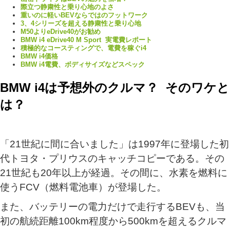
際立つ静粛性と乗り心地のよさ
重いのに軽いBEVならではのフットワーク
3、4シリーズを超える静粛性と乗り心地
M50よりeDrive40がお勧め
BMW i4 eDrive40 M Sport 実電費レポート
積極的なコースティングで、電費を稼ぐi4
BMW i4価格
BMW i4電費、ボディサイズなどスペック
BMW i4は予想外のクルマ？ そのワケと
は？
「21世紀に間に合いました」は1997年に登場した初
代トヨタ・プリウスのキャッチコピーである。その
21世紀も20年以上が経過。その間に、水素を燃料に
使うFCV（燃料電池車）が登場した。
また、バッテリーの電力だけで走行するBEVも、当
初の航続距離100km程度から500kmを超えるクルマ