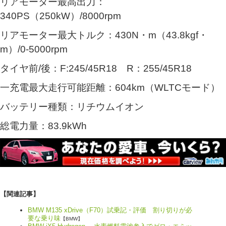
リアモーター最高出力：
340PS（250kW）/8000rpm
リアモーター最大トルク：430N・m（43.8kgf・
m）/0-5000rpm
タイヤ前/後：F:245/45R18 R：255/45R18
一充電最大走行可能距離：604km（WLTCモード）
バッテリー種類：リチウムイオン
総電力量：83.9kWh
【関連記事】
BMW M135 xDrive（F70）試乗記・評価 割り切りが必
要な乗り味
【BMW】