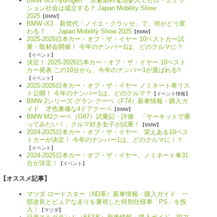
BMW iX5 Hydrogen 水素燃料電池参入でゼロ・エミッ
ション社会は成立する？ Japan Mobility Show
2025
【BMW】
BMW iX3 新世代「ノイエ・クラッセ」で、何がどう変
わる？ Japan Mobility Show 2025
【BMW】
2025-2026日本カー・オブ・ザ・イヤー 10ベストカー試
乗・取材会開催！ 今年のナンバー1は、どのクルマに？
【イベント】
決定！ 2025-2026日本カー・オブ・ザ・イヤー 10ベスト
カー発表 この10台から、今年のナンバー1が選ばれる!!
【イベント】
2025-2026日本カー・オブ・ザ・イヤー ノミネート車リス
ト公開！ 今年のナンバー1は、どのクルマ？
【イベント情報】
BMW 2シリーズ グラン クーペ（F74）新車情報・購入ガ
イド 才色兼備な4ドアクーペ
【BMW】
BMW M2クーペ（G87）試乗記・評価 「サーキットで乗
ってみたい！」クルマ好き女子が試乗！
【BMW】
2024-2025日本カー・オブ・ザ・イヤー、栄えある10ベス
トカーが決定！ 今年のナンバー1は、どのクルマに！？
【イベント】
2024-2025日本カー・オブ・ザ・イヤー、ノミネート車31
台が決定！
【イベント】
【オススメ記事】
マツダ ロードスター（ND系）新車情報・購入ガイド 一
部改良とピュアな走りを重視した特別仕様車「PS」を投
入！
【マツダ】