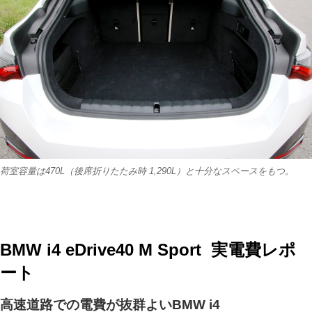
荷室容量は470L（後席折りたたみ時 1,290L）と十分なスペースをもつ。
BMW i4 eDrive40 M Sport 実電費レポ
ート
高速道路での電費が抜群よいBMW i4