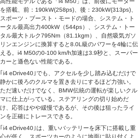
高性能モデルである「i4 M50」は、前後にモーター
を搭載、前：190kW(258ps)、後：230kW(313ps)、
スポーツ・ブースト・モードの場合、システム・ト
ータル最高出力400kW（544ps）、システム・トー
タル最大トルク795Nm（81.1kgm）、自然吸気ガソ
リンエンジンに換算すると8.0L級のパワーを4輪に伝
える。i4 M50の0-100 km/h加速は3.9秒と、スーパー
カーと遜色ない性能である。
｢i4 eDrive40｣でも、アクセルを少し踏み込むだけで
静かに後ろのクルマを置き去りにするほど力強い。
ただ速いだけでなく、BMW伝統の運転が楽しいクル
マに仕上がっている。ステアリングの切り始めだ
け、応答はやや緩慢であるが、その後は狙ったライ
ンを正確にトレースできる。
｢i4 eDrive40｣は、重いバッテリーを床下に搭載し重
心が低く、スポーツカーのように地面に貼り付くよ