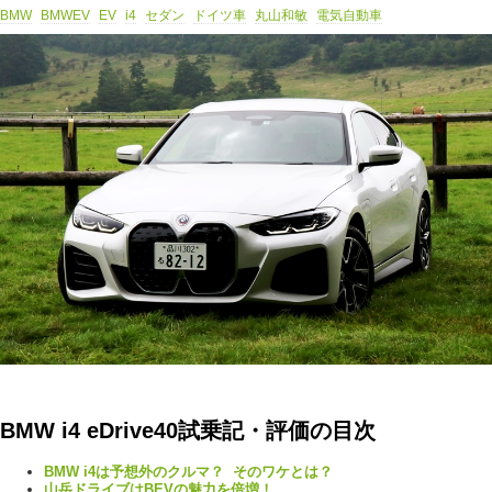
BMW
BMWEV
EV
i4
セダン
ドイツ車
丸山和敏
電気自動車
BMW i4 eDrive40試乗記・評価の目次
BMW i4は予想外のクルマ？ そのワケとは？
山岳ドライブはBEVの魅力を倍増！