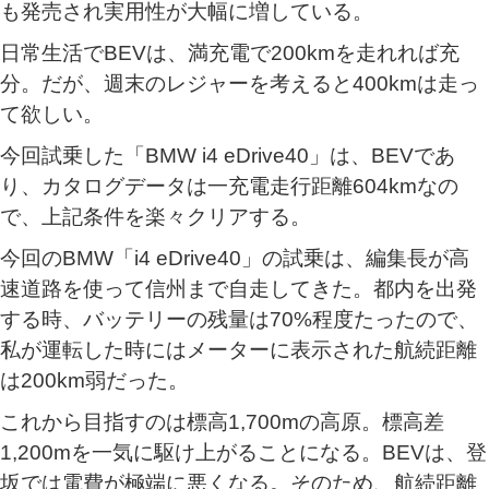
も発売され実用性が大幅に増している。
日常生活でBEVは、満充電で200kmを走れれば充
分。だが、週末のレジャーを考えると400kmは走っ
て欲しい。
今回試乗した「BMW i4 eDrive40」は、BEVであ
り、カタログデータは一充電走行距離604kmなの
で、上記条件を楽々クリアする。
今回のBMW「i4 eDrive40」の試乗は、編集長が高
速道路を使って信州まで自走してきた。都内を出発
する時、バッテリーの残量は70%程度たったので、
私が運転した時にはメーターに表示された航続距離
は200km弱だった。
これから目指すのは標高1,700mの高原。標高差
1,200mを一気に駆け上がることになる。BEVは、登
坂では電費が極端に悪くなる。そのため、航続距離