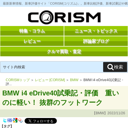
コ
最新新車情報、新車評価サイト「CORISM(コリズム)」。新車比較評価、新車試乗記
ン
テ
ン
ツ
へ
ス
特集・コラム
ニュース・トピックス
キ
ッ
レビュー
評論家ブログ
プ
クルマ買取・査定
検
検索
索:
CORISMトップ
＞
レビュー [CORISM]
＞
BMW
＞ BMW i4 eDrive40試乗記・
評...
BMW i4 eDrive40試乗記・評価 重い
のに軽い！ 抜群のフットワーク
【BMW】2022/11/26
【タグ】