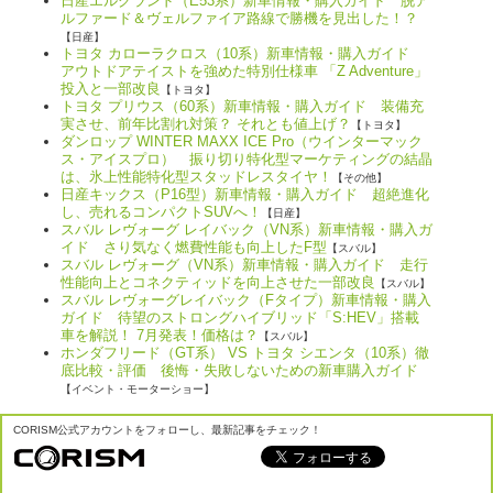
日産エルグランド（E53系）新車情報・購入ガイド 脱ア
ルファード＆ヴェルファイア路線で勝機を見出した！？
【日産】
トヨタ カローラクロス（10系）新車情報・購入ガイド
アウトドアテイストを強めた特別仕様車 「Z Adventure」
投入と一部改良
【トヨタ】
トヨタ プリウス（60系）新車情報・購入ガイド 装備充
実させ、前年比割れ対策？ それとも値上げ？
【トヨタ】
ダンロップ WINTER MAXX ICE Pro（ウインターマック
ス・アイスプロ） 振り切り特化型マーケティングの結晶
は、氷上性能特化型スタッドレスタイヤ！
【その他】
日産キックス（P16型）新車情報・購入ガイド 超絶進化
し、売れるコンパクトSUVへ！
【日産】
スバル レヴォーグ レイバック（VN系）新車情報・購入ガ
イド さり気なく燃費性能も向上したF型
【スバル】
スバル レヴォーグ（VN系）新車情報・購入ガイド 走行
性能向上とコネクティッドを向上させた一部改良
【スバル】
スバル レヴォーグレイバック（Fタイプ）新車情報・購入
ガイド 待望のストロングハイブリッド「S:HEV」搭載
車を解説！ 7月発表！価格は？
【スバル】
ホンダフリード（GT系） VS トヨタ シエンタ（10系）徹
底比較・評価 後悔・失敗しないための新車購入ガイド
【イベント・モーターショー】
CORISM公式アカウントをフォローし、最新記事をチェック！