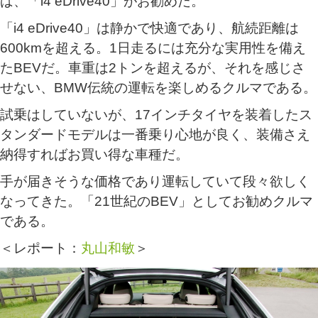
ば、「i4 eDrive40」がお勧めだ。
「i4 eDrive40」は静かで快適であり、航続距離は
600kmを超える。1日走るには充分な実用性を備え
たBEVだ。車重は2トンを超えるが、それを感じさ
せない、BMW伝統の運転を楽しめるクルマである。
試乗はしていないが、17インチタイヤを装着したス
タンダードモデルは一番乗り心地が良く、装備さえ
納得すればお買い得な車種だ。
手が届きそうな価格であり運転していて段々欲しく
なってきた。「21世紀のBEV」としてお勧めクルマ
である。
＜レポート：
丸山和敏
＞