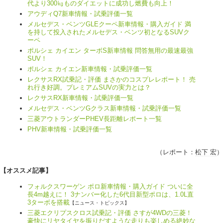
代より300㎏ものダイエットに成功し燃費も向上！
アウディQ7新車情報・試乗評価一覧
メルセデス・ベンツGLEクーペ新車情報・購入ガイド 満
を持して投入されたメルセデス・ベンツ初となるSUVク
ーペ
ポルシェ カイエン ターボS新車情報 問答無用の最速最強
SUV！
ポルシェ カイエン新車情報・試乗評価一覧
レクサスRX試乗記・評価 まさかのコスプレレポート！ 売
れ行き好調。プレミアムSUVの実力とは？
レクサスRX新車情報・試乗評価一覧
メルセデス・ベンツGクラス新車情報・試乗評価一覧
三菱アウトランダーPHEV長距離レポート一覧
PHV新車情報・試乗評価一覧
（レポート：
松下 宏
）
【オススメ記事】
フォルクスワーゲン ポロ新車情報・購入ガイド ついに全
長4m越えに！ 3ナンバー化した6代目新型ポロは、1.0L直
3ターボを搭載
【ニュース・トピックス】
三菱エクリプスクロス試乗記・評価 さすが4WDの三菱！
豪快にリヤタイヤを振りだすような走りも楽しめる絶妙な