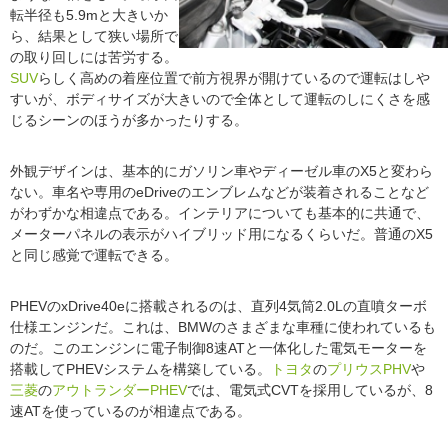
転半径も5.9mと大きいか
ら、結果として狭い場所で
の取り回しには苦労する。
SUV
らしく高めの着座位置で前方視界が開けているので運転はしや
すいが、ボディサイズが大きいので全体として運転のしにくさを感
じるシーンのほうが多かったりする。
外観デザインは、基本的にガソリン車やディーゼル車のX5と変わら
ない。車名や専用のeDriveのエンブレムなどが装着されることなど
がわずかな相違点である。インテリアについても基本的に共通で、
メーターパネルの表示がハイブリッド用になるくらいだ。普通のX5
と同じ感覚で運転できる。
PHEVのxDrive40eに搭載されるのは、直列4気筒2.0Lの直噴ターボ
仕様エンジンだ。これは、BMWのさまざまな車種に使われているも
のだ。このエンジンに電子制御8速ATと一体化した電気モーターを
搭載してPHEVシステムを構築している。
トヨタ
の
プリウス
PHV
や
三菱
の
アウトランダー
PHEV
では、電気式CVTを採用しているが、8
速ATを使っているのが相違点である。