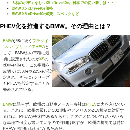
大柄のボディをもつX5 xDrive40e。日本での使い勝手は・・・
BMW X5 xDrive40e価格
BMW X5 xDrive40e燃費、スペックなど
PHEV化を推進するBMW。その理由とは？
BMW
がi8に続く
プラグイ
ンハイブリッド(PHEV)
と
して、BMW系の車種に最
初に設定されたのが
X5
の
xDrive40eだ。この車種を
皮切りに330eや225xeが設
定され、さらに7シリーズ
もPHEVを設定することが
発表されている。
BMW
に限らず、欧州の自動車メーカー各社は
PHEV
に力を入れてい
る。これは、欧州の厳しいC02規制やアメリカのZEV規制に対応す
るには、PHEVが有利であるからだ。このことについてはいろいろ
な車種で何度も書いているので詳細は略すが、欧州の規制では特に
PHEVが有利な扱いになるためだ。