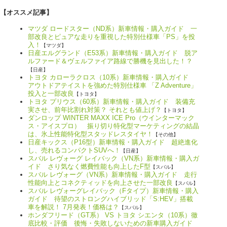
【オススメ記事】
マツダ ロードスター（ND系）新車情報・購入ガイド 一
部改良とピュアな走りを重視した特別仕様車「PS」を投
入！
【マツダ】
日産エルグランド（E53系）新車情報・購入ガイド 脱ア
ルファード＆ヴェルファイア路線で勝機を見出した！？
【日産】
トヨタ カローラクロス（10系）新車情報・購入ガイド
アウトドアテイストを強めた特別仕様車 「Z Adventure」
投入と一部改良
【トヨタ】
トヨタ プリウス（60系）新車情報・購入ガイド 装備充
実させ、前年比割れ対策？ それとも値上げ？
【トヨタ】
ダンロップ WINTER MAXX ICE Pro（ウインターマック
ス・アイスプロ） 振り切り特化型マーケティングの結晶
は、氷上性能特化型スタッドレスタイヤ！
【その他】
日産キックス（P16型）新車情報・購入ガイド 超絶進化
し、売れるコンパクトSUVへ！
【日産】
スバル レヴォーグ レイバック（VN系）新車情報・購入ガ
イド さり気なく燃費性能も向上したF型
【スバル】
スバル レヴォーグ（VN系）新車情報・購入ガイド 走行
性能向上とコネクティッドを向上させた一部改良
【スバル】
スバル レヴォーグレイバック（Fタイプ）新車情報・購入
ガイド 待望のストロングハイブリッド「S:HEV」搭載
車を解説！ 7月発表！価格は？
【スバル】
ホンダフリード（GT系） VS トヨタ シエンタ（10系）徹
底比較・評価 後悔・失敗しないための新車購入ガイド