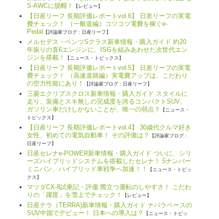
S-AWCに脱帽！
【レビュー】
【日産リーフ 長期評価レポートvol.6】 日差リーフの実電
費チェック！ （一般道編）コツコツ電費を稼ぐe-
Pedal
【評論家ブログ : 日産リーフ】
メルセデス・ベンツSクラス新車情報・購入ガイド 約20
年振りの直6エンジンに、ISGを組みあわせた次世代エン
ジンを搭載！
【ニュース・トピックス】
【日産リーフ 長期評価レポートvol.5】 日差リーフの実電
費チェック！ （高速道路編）実電費アップは、こだわり
の空力性能にあり！
【評論家ブログ : 日産リーフ】
三菱エクリプスクロス新車情報・購入ガイド スタイルに
走り、装備とスキ無しの完成度を誇るコンパクトSUV。
ガソリン車だけしかないことが、唯一の弱点？
【ニュース・
トピックス】
【日産リーフ 長期評価レポートvol.4】 30歳代クルマ好き
女性、初めての電気自動車！ その評価は？
【評論家ブログ :
日産リーフ】
日産セレナe-POWER新車情報・購入ガイド ついに、シリ
ーズハイブリッドシステムを搭載したセレナ！ 5ナンバー
ミニバン、ハイブリッド車戦争へ加速！！
【ニュース・トピッ
クス】
マツダCX-8試乗記・評価 際立つ運転のしやすさ！ こだわ
りの「躍度」を雪上でチェック！
【レビュー】
日産テラ（TERRA)新車情報・購入ガイド ナバラベースの
SUV中国でデビュー！ 日本への導入は？
【ニュース・トピッ