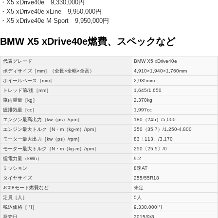
・X5 xDrive40e 9,330,000円
・X5 xDrive40e xLine 9,950,000円
・X5 xDrive40e M Sport 9,950,000円
BMW X5 xDrive40e燃費、スペックなど
代表グレード
BMW X5 xDrive40e
ボディサイズ［mm］（全長×全幅×全高）
4,910×1,940×1,760mm
ホイールベース［mm］
2,935mm
トレッド前/後［mm］
1,645/1,650
車両重量［kg］
2,370kg
総排気量［cc］
1,997cc
エンジン最高出力［kw（ps）/rpm］
180（245）/5,000
エンジン最大トルク［N・m（kg-m）/rpm］
350（35.7）/1,250-4,800
モーター最大出力［kw（ps）/rpm］
83〔113〕/3,170
モーター最大トルク［N・m（kg-m）/rpm］
250〔25.5〕/0
総電力量（kWh）
9.2
ミッション
8速AT
タイヤサイズ
255/55R18
JC08モード燃費など
未定
定員［人］
5人
税込価格［円］
9,330,000円
発売日
2015/9/8