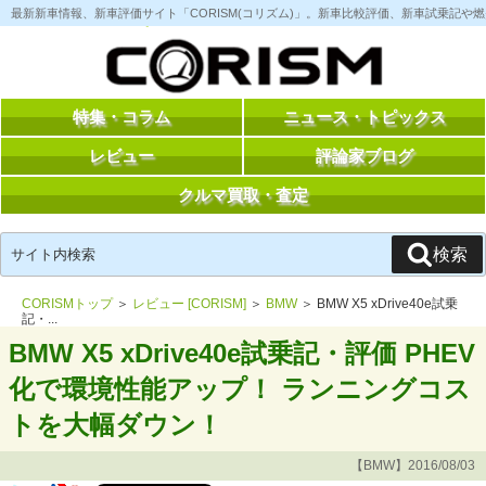
コ
最新新車情報、新車評価サイト「CORISM(コリズム)」。新車比較評価、新車試乗記
ン
テ
ン
ツ
へ
ス
特集・コラム
ニュース・トピックス
キ
ッ
レビュー
評論家ブログ
プ
クルマ買取・査定
検
検索
索:
CORISMトップ
＞
レビュー [CORISM]
＞
BMW
＞ BMW X5 xDrive40e試乗
記・...
BMW X5 xDrive40e試乗記・評価 PHEV
化で環境性能アップ！ ランニングコス
トを大幅ダウン！
【BMW】2016/08/03