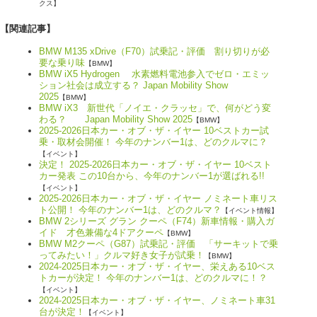
クス】
【関連記事】
BMW M135 xDrive（F70）試乗記・評価 割り切りが必
要な乗り味
【BMW】
BMW iX5 Hydrogen 水素燃料電池参入でゼロ・エミッ
ション社会は成立する？ Japan Mobility Show
2025
【BMW】
BMW iX3 新世代「ノイエ・クラッセ」で、何がどう変
わる？ Japan Mobility Show 2025
【BMW】
2025-2026日本カー・オブ・ザ・イヤー 10ベストカー試
乗・取材会開催！ 今年のナンバー1は、どのクルマに？
【イベント】
決定！ 2025-2026日本カー・オブ・ザ・イヤー 10ベスト
カー発表 この10台から、今年のナンバー1が選ばれる!!
【イベント】
2025-2026日本カー・オブ・ザ・イヤー ノミネート車リス
ト公開！ 今年のナンバー1は、どのクルマ？
【イベント情報】
BMW 2シリーズ グラン クーペ（F74）新車情報・購入ガ
イド 才色兼備な4ドアクーペ
【BMW】
BMW M2クーペ（G87）試乗記・評価 「サーキットで乗
ってみたい！」クルマ好き女子が試乗！
【BMW】
2024-2025日本カー・オブ・ザ・イヤー、栄えある10ベス
トカーが決定！ 今年のナンバー1は、どのクルマに！？
【イベント】
2024-2025日本カー・オブ・ザ・イヤー、ノミネート車31
台が決定！
【イベント】