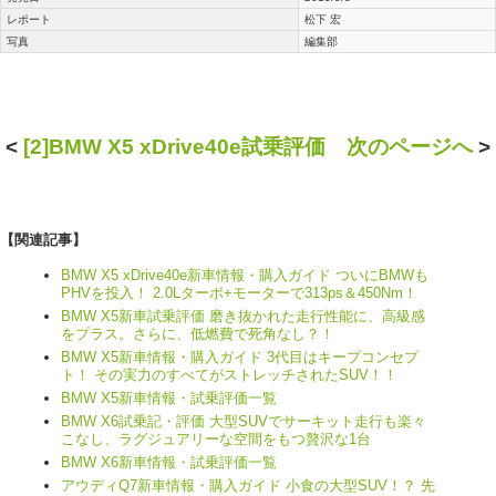
レポート
松下 宏
写真
編集部
<
[2]BMW X5 xDrive40e試乗評価 次のページへ
>
【関連記事】
BMW X5 xDrive40e新車情報・購入ガイド ついにBMWも
PHVを投入！ 2.0Lターボ+モーターで313ps＆450Nm！
BMW X5新車試乗評価 磨き抜かれた走行性能に、高級感
をプラス。さらに、低燃費で死角なし？！
BMW X5新車情報・購入ガイド 3代目はキープコンセプ
ト！ その実力のすべてがストレッチされたSUV！！
BMW X5新車情報・試乗評価一覧
BMW X6試乗記・評価 大型SUVでサーキット走行も楽々
こなし、ラグジュアリーな空間をもつ贅沢な1台
BMW X6新車情報・試乗評価一覧
アウディQ7新車情報・購入ガイド 小食の大型SUV！？ 先