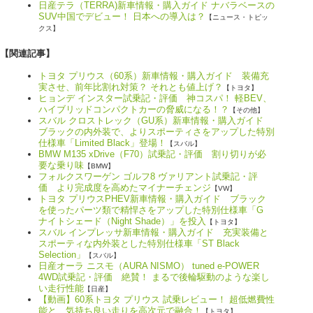
日産テラ（TERRA)新車情報・購入ガイド ナバラベースの
SUV中国でデビュー！ 日本への導入は？
【ニュース・トピッ
クス】
【関連記事】
トヨタ プリウス（60系）新車情報・購入ガイド 装備充
実させ、前年比割れ対策？ それとも値上げ？
【トヨタ】
ヒョンデ インスター試乗記・評価 神コスパ！ 軽BEV、
ハイブリッドコンパクトカーの脅威になる！？
【その他】
スバル クロストレック（GU系）新車情報・購入ガイド
ブラックの内外装で、よりスポーティさをアップした特別
仕様車「Limited Black」登場！
【スバル】
BMW M135 xDrive（F70）試乗記・評価 割り切りが必
要な乗り味
【BMW】
フォルクスワーゲン ゴルフ8 ヴァリアント試乗記・評
価 より完成度を高めたマイナーチェンジ
【VW】
トヨタ プリウスPHEV新車情報・購入ガイド ブラック
を使ったパーツ類で精悍さをアップした特別仕様車「G
ナイトシェード（Night Shade）」を投入
【トヨタ】
スバル インプレッサ新車情報・購入ガイド 充実装備と
スポーティな内外装とした特別仕様車「ST Black
Selection」
【スバル】
日産オーラ ニスモ（AURA NISMO） tuned e-POWER
4WD試乗記・評価 絶賛！ まるで後輪駆動のような楽し
い走行性能
【日産】
【動画】60系トヨタ プリウス 試乗レビュー！ 超低燃費性
能と、気持ち良い走りを高次元で融合！
【トヨタ】