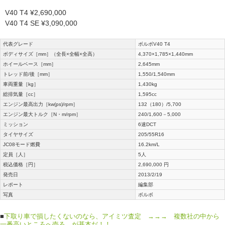
V40 T4 ¥2,690,000
V40 T4 SE ¥3,090,000
代表グレード
ボルボV40 T4
ボディサイズ［mm］（全長×全幅×全高）
4,370×1,785×1,440mm
ホイールベース［mm］
2,645mm
トレッド前/後［mm］
1,550/1,540mm
車両重量［kg］
1,430kg
総排気量［cc］
1,595cc
エンジン最高出力［kw(ps)/rpm］
132（180）/5,700
エンジン最大トルク［N・m/rpm］
240/1,600－5,000
ミッション
6速DCT
タイヤサイズ
205/55R16
JC08モード燃費
16.2km/L
定員［人］
5人
税込価格［円］
2,690,000 円
発売日
2013/2/19
レポート
編集部
写真
ボルボ
■
下取り車で損したくないのなら、アイミツ査定 →→→ 複数社の中から
一番高いところへ売る、が基本だ！！