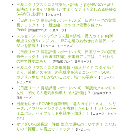
三菱エクリプスクロス試乗記・評価 さすが4WDの三菱！
豪快にリヤタイヤを振りだすような走りも楽しめる絶妙な
S-AWCに脱帽！
【レビュー】
【日産リーフ 長期評価レポートvol.6】 日差リーフの実電
費チェック！ （一般道編）コツコツ電費を稼ぐe-
Pedal
【評論家ブログ : 日産リーフ】
メルセデス・ベンツSクラス新車情報・購入ガイド 約20
年振りの直6エンジンに、ISGを組みあわせた次世代エン
ジンを搭載！
【ニュース・トピックス】
【日産リーフ 長期評価レポートvol.5】 日差リーフの実電
費チェック！ （高速道路編）実電費アップは、こだわり
の空力性能にあり！
【評論家ブログ : 日産リーフ】
三菱エクリプスクロス新車情報・購入ガイド スタイルに
走り、装備とスキ無しの完成度を誇るコンパクトSUV。
ガソリン車だけしかないことが、唯一の弱点？
【ニュース・
トピックス】
【日産リーフ 長期評価レポートvol.4】 30歳代クルマ好き
女性、初めての電気自動車！ その評価は？
【評論家ブログ :
日産リーフ】
日産セレナe-POWER新車情報・購入ガイド ついに、シリ
ーズハイブリッドシステムを搭載したセレナ！ 5ナンバー
ミニバン、ハイブリッド車戦争へ加速！！
【ニュース・トピッ
クス】
マツダCX-8試乗記・評価 際立つ運転のしやすさ！ こだわ
りの「躍度」を雪上でチェック！
【レビュー】