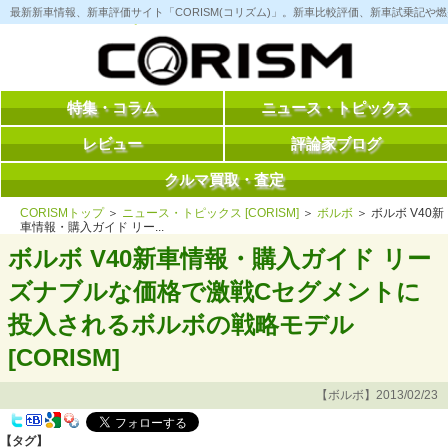
コ
最新新車情報、新車評価サイト「CORISM(コリズム)」。新車比較評価、新車試乗記
ン
テ
ン
ツ
へ
ス
特集・コラム
ニュース・トピックス
キ
ッ
レビュー
評論家ブログ
プ
クルマ買取・査定
CORISMトップ
＞
ニュース・トピックス [CORISM]
＞
ボルボ
＞ ボルボ V40新
車情報・購入ガイド リー...
ボルボ V40新車情報・購入ガイド リー
ズナブルな価格で激戦Cセグメントに
投入されるボルボの戦略モデル
[CORISM]
【ボルボ】2013/02/23
【タグ】