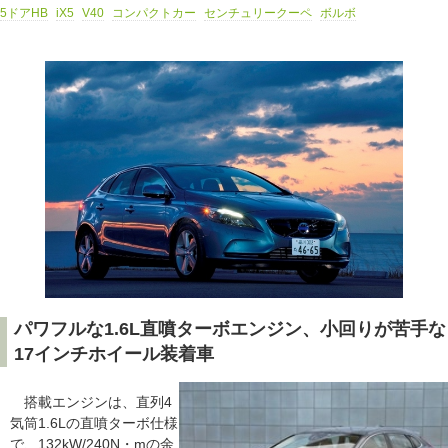
5ドアHB
iX5
V40
コンパクトカー
センチュリークーペ
ボルボ
パワフルな1.6L直噴ターボエンジン、小回りが苦手な
17インチホイール装着車
搭載エンジンは、直列4
気筒1.6Lの直噴ターボ仕様
で、132kW/240N・mの余