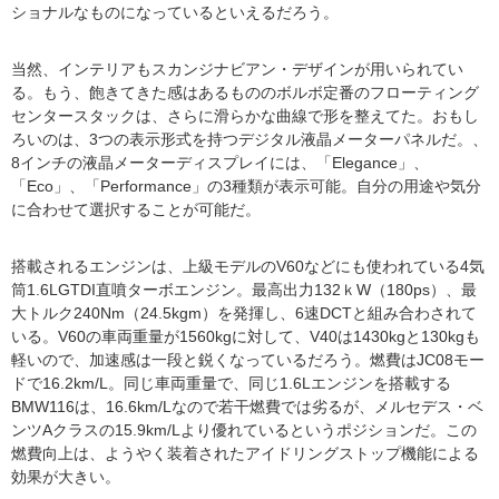
ショナルなものになっているといえるだろう。
当然、インテリアもスカンジナビアン・デザインが用いられてい
る。もう、飽きてきた感はあるもののボルボ定番のフローティング
センタースタックは、さらに滑らかな曲線で形を整えてた。おもし
ろいのは、3つの表示形式を持つデジタル液晶メーターパネルだ。、
8インチの液晶メーターディスプレイには、「Elegance」、
「Eco」、「Performance」の3種類が表示可能。自分の用途や気分
に合わせて選択することが可能だ。
搭載されるエンジンは、上級モデルのV60などにも使われている4気
筒1.6LGTDI直噴ターボエンジン。最高出力132ｋW（180ps）、最
大トルク240Nm（24.5kgm）を発揮し、6速DCTと組み合わされて
いる。V60の車両重量が1560kgに対して、V40は1430kgと130kgも
軽いので、加速感は一段と鋭くなっているだろう。燃費はJC08モー
ドで16.2km/L。同じ車両重量で、同じ1.6Lエンジンを搭載する
BMW116は、16.6km/Lなので若干燃費では劣るが、メルセデス・ベ
ンツAクラスの15.9km/Lより優れているというポジションだ。この
燃費向上は、ようやく装着されたアイドリングストップ機能による
効果が大きい。