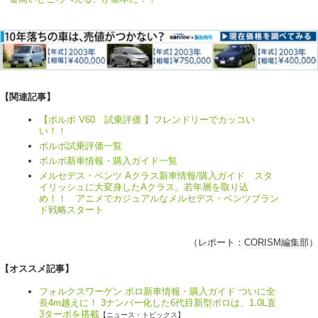
【関連記事】
【ボルボ V60 試乗評価 】フレンドリーでカッコい
い！！
ボルボ試乗評価一覧
ボルボ新車情報・購入ガイド一覧
メルセデス・ベンツ Aクラス新車情報/購入ガイド スタ
イリッシュに大変身したAクラス。若年層を取り込
め！！ アニメでカジュアルなメルセデス・ベンツブラン
ド戦略スタート
（レポート：
CORISM編集部
）
【オススメ記事】
フォルクスワーゲン ポロ新車情報・購入ガイド ついに全
長4m越えに！ 3ナンバー化した6代目新型ポロは、1.0L直
3ターボを搭載
【ニュース・トピックス】