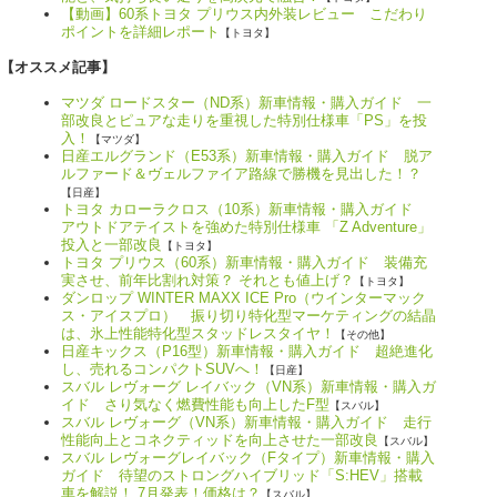
【動画】60系トヨタ プリウス内外装レビュー こだわり
ポイントを詳細レポート
【トヨタ】
【オススメ記事】
マツダ ロードスター（ND系）新車情報・購入ガイド 一
部改良とピュアな走りを重視した特別仕様車「PS」を投
入！
【マツダ】
日産エルグランド（E53系）新車情報・購入ガイド 脱ア
ルファード＆ヴェルファイア路線で勝機を見出した！？
【日産】
トヨタ カローラクロス（10系）新車情報・購入ガイド
アウトドアテイストを強めた特別仕様車 「Z Adventure」
投入と一部改良
【トヨタ】
トヨタ プリウス（60系）新車情報・購入ガイド 装備充
実させ、前年比割れ対策？ それとも値上げ？
【トヨタ】
ダンロップ WINTER MAXX ICE Pro（ウインターマック
ス・アイスプロ） 振り切り特化型マーケティングの結晶
は、氷上性能特化型スタッドレスタイヤ！
【その他】
日産キックス（P16型）新車情報・購入ガイド 超絶進化
し、売れるコンパクトSUVへ！
【日産】
スバル レヴォーグ レイバック（VN系）新車情報・購入ガ
イド さり気なく燃費性能も向上したF型
【スバル】
スバル レヴォーグ（VN系）新車情報・購入ガイド 走行
性能向上とコネクティッドを向上させた一部改良
【スバル】
スバル レヴォーグレイバック（Fタイプ）新車情報・購入
ガイド 待望のストロングハイブリッド「S:HEV」搭載
車を解説！ 7月発表！価格は？
【スバル】