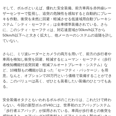
そして、ボルボといえば、優れた安全装備。前方車両を赤外線レー
ザーセンサーで監視し、追突の危険性を感知すると自動的にブレー
キを作動。衝突を未然に回避・軽減させる低速域用自動ブレーキシ
ステム「シティ・セーフティ」は全車標準装備されている。さら
に、このシティ・セーフティは、対応速度域が30km/h以下から
50km/h以下へと大きく拡大し、他メーカーのシステムの追随を許し
ていない。
さらに、ミリ波レーダーとカメラの両方を用いて、前方の歩行者や
車両を検知し衝突を回避、軽減するヒューマン・セーフティ（歩行
者検知機能付追突回避・軽減フルオートブレーキ・システム）な
ど、10種類もの機能が詰まった「セーフティ・パッケージ」を用
意。なんと、オプションで20万円という価格で装備することができ
る。このバリューは高く、ぜひとも装着したい装備のひとつでもあ
る。
安全装備オタクともいわれるボルボのこだわりは、これだけで終わ
らない。今回の新型ボルボV40には、世界初のエアバッグシステム
「歩行者エアバッグ」が採用されている。車両が歩行者との衝突を