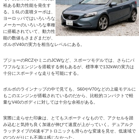
裕ある動力性能を発生す
る。1.6Lの直噴ターボは、
ヨーロッパではいろいろな
メーカーのいろいろな車種
に搭載されていて、動力性
能の数値もさまざまだが、
ボルボV40の実力を相当なレベルにある。
プジョーのRCZやミニのJCWなど、スポーツモデルでは、さらにパ
ワフルなエンジンを搭載する例もあるが、標準車で132kWの実力は
十分にスポーティな走りを可能にする。
ボルボのラインナップの中で見ても、S60やV70などの上級モデルに
もこのエンジンが搭載されているのだから、比較的コンパクトで軽
量なV40のボディに対しては十分な余裕がある。
実際に走らせた印象は、とてもスポーティなもので、アクセルを踏
み込むと気持ち良く加速が伸びて速度が上がっていく。デュアルク
ラッチタイプの6速ギアトロニックも滑らかな変速を見せ、低速域で
のつながりにも不満は感じなかった。