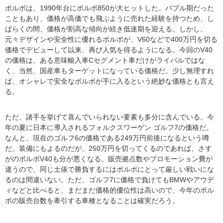
ボルボは、1990年台にボルボ850が大ヒットした。バブル期だった
こともあり、価格が高価でも飛ぶように売れた経験を持つため、し
ばらくの間、価格が割高な傾向が続き低迷期を迎える。しかし、
元々デザインや安全性に優れるボルボが、V60などで400万円を切る
価格でデビューして以来、再び人気を得るようになる。今回のV40
の価格は、ある意味輸入車Cセグメント車だけがライバルではな
く、当然、国産車もターゲットになっている価格だ。少し無理すれ
ば、オシャレで安全なボルボが手に入るという絶妙な価格とも言え
る。
ただ、諸手を挙げて喜んでいられない要素も多分に含んでいる。今
年の夏に日本に導入されるフォルクスワーゲン ゴルフ7の価格だ。
なんと、現在のゴルフ6の価格である249万円前後になるという噂
だ。装備にもよるのだが、250万円を切ってくるのであれば、さす
がのボルボV40も分が悪くなる。販売拠点数やプロモーション費が
違うので、同じ土俵で勝負するにはボルボにとって厳しい戦いにな
るのは間違いない。ただ、ゴルフ7に価格で負けてもBMWやアウデ
ィなどと比べると、まだまだ価格的優位性は高いので、今年のボル
ボの販売台数を牽引する車種となることは確実だろう。