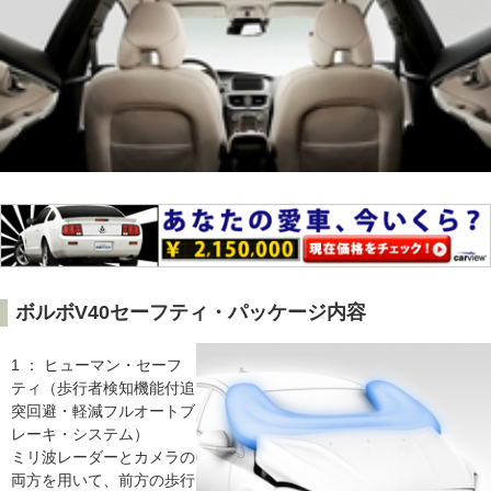
ボルボV40セーフティ・パッケージ内容
1 ： ヒューマン・セーフ
ティ（歩行者検知機能付追
突回避・軽減フルオートブ
レーキ・システム）
ミリ波レーダーとカメラの
両方を用いて、前方の歩行