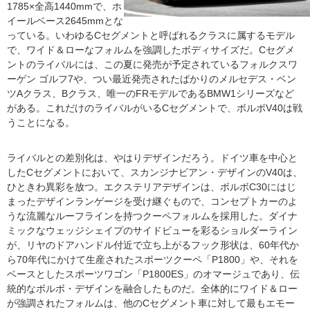
1785×全高1440mmで、ホ
イールベース2645mmとな
っている。いわゆるCセグメントと呼ばれるクラスに属するモデル
で、ワイド＆ローなフォルムを強調したボディサイズだ。Cセグメ
ントのライバルには、この夏に発売が予定されているフォルクスワ
ーゲン ゴルフ7や、つい最近発売されたばかりのメルセデス・ベン
ツAクラス、Bクラス、唯一のFRモデルであるBMW1シリーズなど
がある。これだけのライバルがいるCセグメントで、ボルボV40は戦
うことになる。
ライバルとの差別化は、やはりデザインだろう。ドイツ車を中心と
したCセグメントにおいて、スカンジナビアン・デザインのV40は、
ひときわ異彩を放つ。エクステリアデザインは、ボルボC30にはじ
まったデザインランゲージを受け継ぐもので、コンセプトカーのよ
うな流麗なルーフラインを持つクーペフォルムを採用した。ダイナ
ミックなウェッジシェイプのサイドビューを彩るショルダーライン
が、リヤのドアハンドル付近で立ち上がるフック形状は、60年代か
ら70年代にかけて生産されたスポーツクーペ「P1800」や、それを
ベースとしたスポーツワゴン「P1800ES」のオマージュであり、伝
統的なボルボ・デザインを融合したものだ。全体的にワイド＆ロー
が強調されたフォルムは、他のCセグメント車に対して最もエモー