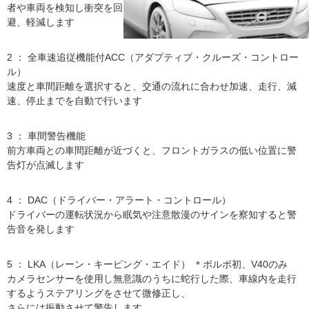
者や車両を検知し衝突を回
避、軽減します
2 ： 全車速追従機能付ACC（アダプティブ・クルーズ・コントロー
ル）
速度と車間距離を選択すると、交通の流れに合わせ加速、走行、減
速、停止までを自動で行います
3 ： 車間警告機能
前方車両との車間距離が近づくと、フロントガラスの低い位置に警
告灯が点滅します
4 ： DAC（ドライバー・アラート・コントロール）
ドライバーの運転状況から眠気や注意散漫のサインを察知すると警
告音を発します
5 ： LKA（レーン・キーピング・エイド） ＊ボルボ初、V40のみ
カメラセンサーを使用し無意識のうちに蛇行した際、車線内を走行
するようステアリングをさせて微修正し、
さらには振動させて警告します