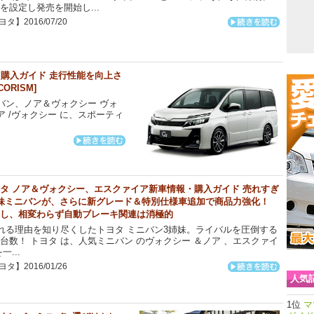
を設定し発売を開始し...
タ】2016/07/20
報・購入ガイド 走行性能を向上さ
RISM]
バン、ノア＆ヴォクシー ヴォ
ア /ヴォクシー に、スポーティ
タ ノア＆ヴォクシー、エスクァイア新車情報・購入ガイド 売れすぎ
妹ミニバンが、さらに新グレード＆特別仕様車追加で商品力強化！
し、相変わらず自動ブレーキ関連は消極的
る理由を知り尽くしたトヨタ ミニバン3姉妹。ライバルを圧倒する
台数！ トヨタ は、人気ミニバン のヴォクシー ＆ノア 、エスクァイ
一...
タ】2016/01/26
人気
マ