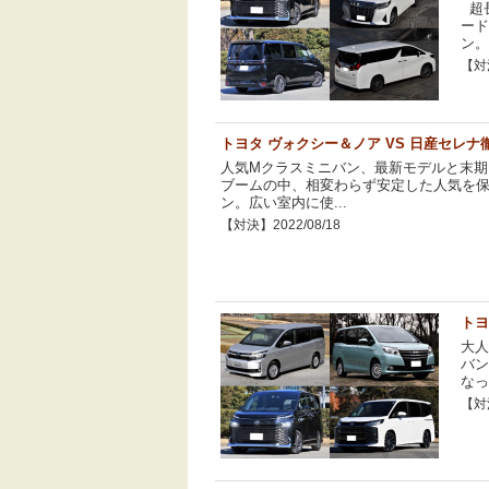
超長
ード
ン。4
【対決
トヨタ ヴォクシー＆ノア VS 日産セレナ
人気Mクラスミニバン、最新モデルと末期
ブームの中、相変わらず安定した人気を保
ン。広い室内に使...
【対決】2022/08/18
トヨ
大人
バン
なっ
【対決