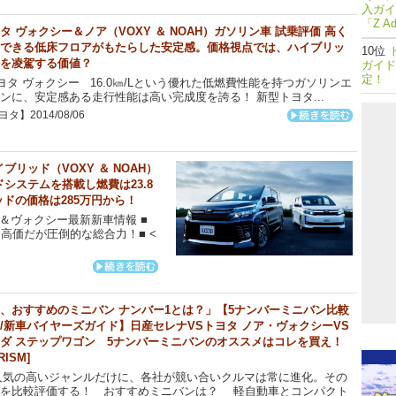
入ガイ
「Z A
タ ヴォクシー＆ノア（VOXY ＆ NOAH）ガソリン車 試乗評価 高く
できる低床フロアがもたらした安定感。価格視点では、ハイブリッ
を凌駕する価値？
ガイド
定！
タ ヴォクシー 16.0㎞/Lという優れた低燃費性能を持つガソリンエ
ンに、安定感ある走行性能は高い完成度を誇る！ 新型トヨタ...
タ】2014/08/06
リッド（VOXY ＆ NOAH）
システムを搭載し燃費は23.8
ッドの価格は285万円から！
ア＆ヴォクシー最新新車情報 ■
高価だが圧倒的な総合力！■ <
、おすすめのミニバン ナンバー1とは？」【5ナンバーミニバン比較
/新車バイヤーズガイド】日産セレナVSトヨタ ノア・ヴォクシーVS
ダ ステップワゴン 5ナンバーミニバンのオススメはコレを買え！
RISM]
気の高いジャンルだけに、各社が競い合いクルマは常に進化。その
力を比較評価する！ おすすめミニバンは？ 軽自動車とコンパクト