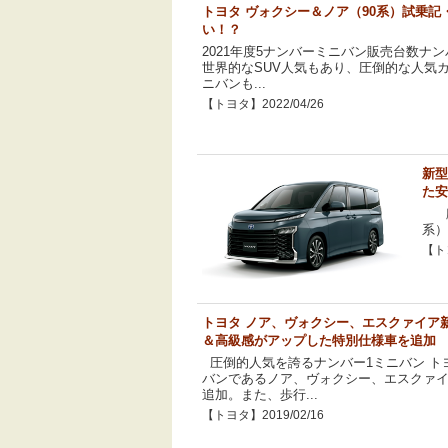
トヨタ ヴォクシー＆ノア（90系）試乗
い！？
2021年度5ナンバーミニバン販売台数ナ
世界的なSUV人気もあり、圧倒的な人気
ニバンも...
【トヨタ】2022/04/26
新型
た安
顧
系）
【トヨ
トヨタ ノア、ヴォクシー、エスクァイア
＆高級感がアップした特別仕様車を追加
圧倒的人気を誇るナンバー1ミニバン ト
バンであるノア、ヴォクシー、エスクァ
追加。また、歩行...
【トヨタ】2019/02/16