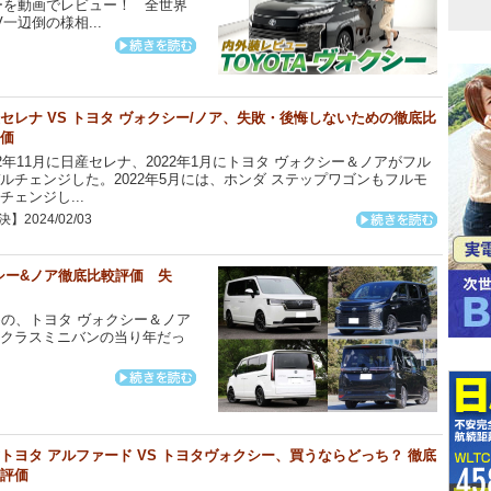
ーを動画でレビュー！ 全世界
一辺倒の様相...
セレナ VS トヨタ ヴォクシー/ノア、失敗・後悔しないための徹底比
価
22年11月に日産セレナ、2022年1月にトヨタ ヴォクシー＆ノアがフル
ルチェンジした。2022年5月には、ホンダ ステップワゴンもフルモ
チェンジし...
】2024/02/03
クシー&ノア徹底比較評価 失
の、トヨタ ヴォクシー＆ノア
、Mクラスミニバンの当り年だっ
トヨタ アルファード VS トヨタヴォクシー、買うならどっち？ 徹底
評価