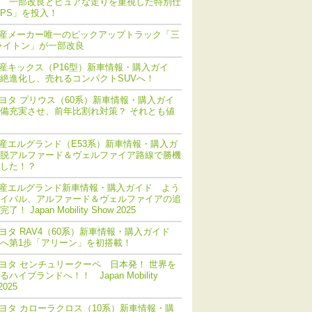
 一部改良とピュアな走りを重視した特別仕
PS」を投入！
産メーカー唯一のピックアップトラック「三
ライトン」が一部改良
産キックス（P16型）新車情報・購入ガイ
絶進化し、売れるコンパクトSUVへ！
ヨタ プリウス（60系）新車情報・購入ガイ
備充実させ、前年比割れ対策？ それとも値
産エルグランド（E53系）新車情報・購入ガ
脱アルファード＆ヴェルファイア路線で勝機
した！？
産エルグランド新車情報・購入ガイド よう
イバル、アルファード＆ヴェルファイアの追
！ Japan Mobility Show 2025
ヨタ RAV4（60系）新車情報・購入ガイド
化へ第1歩「アリーン」を初搭載！
ヨタ センチュリークーペ 日本発！ 世界を
ハイブランドへ！！ Japan Mobility
2025
ヨタ カローラクロス（10系）新車情報・購