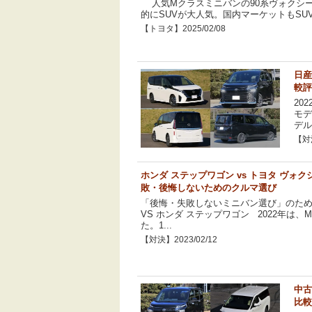
人気Mクラスミニバンの90系ヴォクシ
的にSUVが大人気。国内マーケットもSUV
【トヨタ】2025/02/08
日産
較評
20
モデ
デル
【対決
ホンダ ステップワゴン vs トヨタ ヴォ
敗・後悔しないためのクルマ選び
「後悔・失敗しないミニバン選び」のため
VS ホンダ ステップワゴン 2022年は
た。1...
【対決】2023/02/12
中古
比較