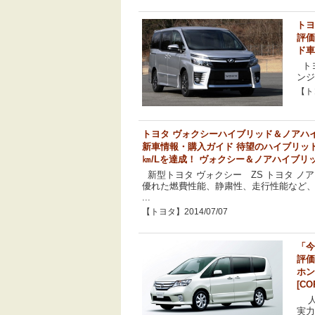
トヨ
評価
ド車
トヨ
ンジ
【トヨ
トヨタ ヴォクシーハイブリッド＆ノアハイブ
新車情報・購入ガイド 待望のハイブリッド
㎞/Lを達成！ ヴォクシー＆ノアハイブリ
新型トヨタ ヴォクシー ZS トヨタ ノ
優れた燃費性能、静粛性、走行性能など、
...
【トヨタ】2014/07/07
「今
評価
ホン
[CO
人
実