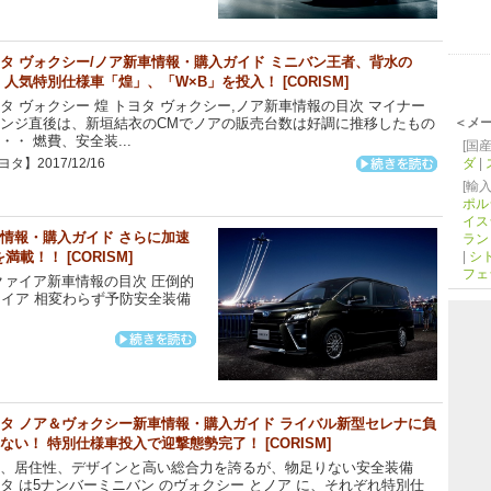
タ ヴォクシー/ノア新車情報・購入ガイド ミニバン王者、背水の
 人気特別仕様車「煌」、「W×B」を投入！ [CORISM]
タ ヴォクシー 煌 トヨタ ヴォクシー,ノア新車情報の目次 マイナー
＜メ
ンジ直後は、新垣結衣のCMでノアの販売台数は好調に推移したもの
・・ 燃費、安全装...
[国産
ダ
|
タ】2017/12/16
[輸入
ポル
イス
車情報・購入ガイド さらに加速
ラン
！！ [CORISM]
|
シ
フェ
スクァイア新車情報の目次 圧倒的
イア 相変わらず予防安全装備
タ ノア＆ヴォクシー新車情報・購入ガイド ライバル新型セレナに負
ない！ 特別仕様車投入で迎撃態勢完了！ [CORISM]
費、居住性、デザインと高い総合力を誇るが、物足りない安全装備
タ は5ナンバーミニバン のヴォクシー とノア に、それぞれ特別仕