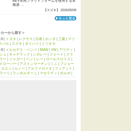
BEV専用プラットフォームを使用する本
格派 ...
【スズキ】 2026/05/09
ーカーから探す＞
車]
トヨタ
|
レクサス
|
日産
|
ホンダ
|
三菱
|
マツ
スバル
|
スズキ
|
ダイハツ
|
ミツオカ
車]
メルセデス・ベンツ
|
BMW
|
VW
|
アウディ
|
シェ
|
キャデラック
|
シボレー
|
フォード
|
クラ
ラー
|
ジャガー
|
ベントレー
|
ロールスロイス
|
ドローバー
|
アストンマーチン
|
ミニ
|
プジョー
トロエン
|
ルノー
|
アルファロメオ
|
フィアット
|
ラーリ
|
ランボルギーニ
|
マセラティ
|
ボルボ
|