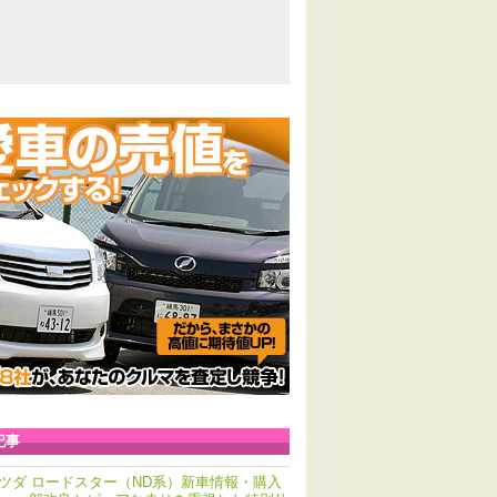
記事
ツダ ロードスター（ND系）新車情報・購入