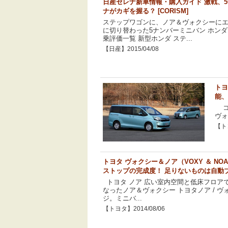
日産セレナ新車情報・購入ガイド 激戦、
ナがカギを握る？ [CORISM]
ステップワゴンに、ノア＆ヴォクシーに
に切り替わった5ナンバーミニバン ホンダ
乗評価一覧 新型ホンダ ステ...
【日産】2015/04/08
トヨ
能、
コ
ヴォ
【トヨ
トヨタ ヴォクシー＆ノア（VOXY ＆ NO
ストップの完成度！ 足りないものは自動
トヨタ ノア 広い室内空間と低床フロア
なったノア＆ヴォクシー トヨタノア / ヴ
ジ。ミニバ...
【トヨタ】2014/08/06