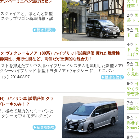
ガイド
5ナンバーミニバン選びはセレ
様車「
エスクァイアと、ほとんど新型
国
 ステップワゴン新車情報・試
菱 ト
日
ド 超
ト
ド 装
タ ヴォクシー＆ノア（80系）ハイブリッド試乗評価 優れた燃費性
上げ？
静粛性、走行性能など、高価だが圧倒的な総合力！
日
ストを抑えたプリウス用ハイブリッドシステムを流用した新型ノア/
イド 
クシーハイブリッド 新型トヨタノア /ヴォクシー に、ミニバン ...
を見出
タ】2014/08/07
日
やくラ
撃態勢完了
AH）ガソリン車 試乗評価 クラ
ト
ブレーキのみ！？
知能
で、極めて魅力的なミニバンと
ォクシー がフルモデルチェン
ト
席巻する
Show 
ト