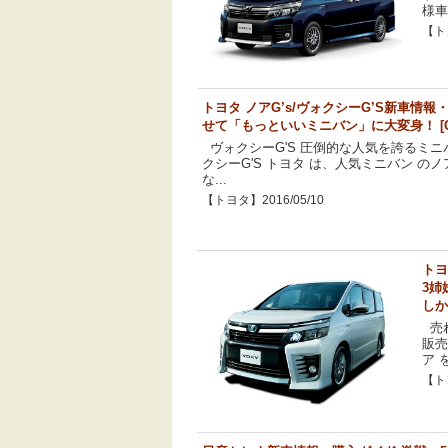
様車
【トヨ
トヨタ ノアG’s/ヴォクシーG’S新車情
せて「もっといいミニバン」に大変身！ [CO
ヴォクシーG'S 圧倒的な人気を誇るミニ
クシーG'S トヨタ は、人気ミニバン のノ
な...
【トヨタ】2016/05/10
トヨ
3姉
しか
売れ
販売
ア を
【トヨ