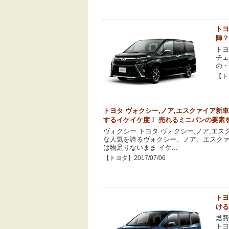
トヨ
陣？
トヨ
チェ
の・
【トヨ
トヨタ ヴォクシー,ノア,エスクァイア新
するイケイケ度！ 売れるミニバンの要素を満載
ヴォクシー トヨタ ヴォクシー,ノア,エ
な人気を誇るヴォクシー、ノア、エスクァ
は物足りないまま イケ...
【トヨタ】2017/07/06
トヨ
ける
燃
トヨ