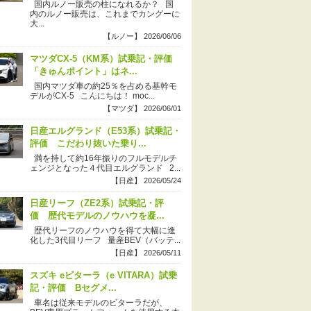
国内ルノー販売の柱になれるか？ 国
内のルノー販売は、これまでカングーに
大...
【ルノー】 2026/06/06
マツダCX-5（KM系）試乗記・評価
「きゅんポイント」はネ...
国内マツダ車の約25％を占める基幹モ
デルがCX-5 こんにちは！ moc...
【マツダ】 2026/06/01
日産エルグランド（E53系）試乗記・
評価 こだわり抜いた乗り...
満を持して約16年振りのフルモデルチ
ェンジとなった４代目エルグランド 2...
【日産】 2026/05/24
日産リーフ（ZE2系）試乗記・評
価 歴代モデルのノウハウを凝...
歴代リーフのノウハウを得て大幅に進
化した3代目リーフ 量産BEV（バッテ...
【日産】 2026/05/11
スズキ eビターラ（e VITARA）試乗
記・評価 Bセグメ...
車名は従来モデルのビターラだが、