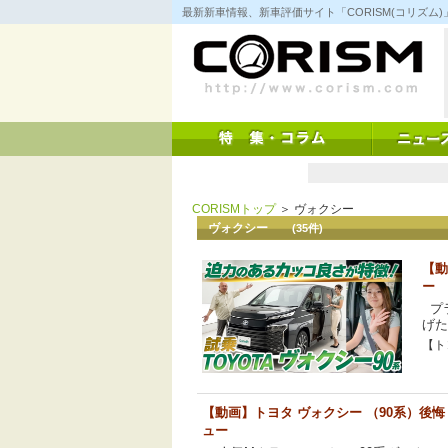
コ
最新新車情報、新車評価サイト「CORISM(コリズ
ン
テ
ン
ツ
へ
ス
キ
ッ
プ
CORISMトップ
＞ ヴォクシー
ヴォクシー
(35件)
【動
ー
プ
げた
【トヨ
【動画】トヨタ ヴォクシー （90系）後
ュー