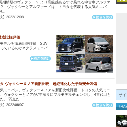
期納期のヴォクシー？ より高級感あるすぐ乗れる中古車アルファ
？ ヴォクシーとアルファードは、トヨタを代表する人気ミニバ
...
】2022/12/08
徹底比較評価
モデルを徹底比較評価 SUV
っているのがMクラスミニバ
タ ヴォクシー＆ノア新旧比較 超絶進化した予防安全装備
気ミニバン、ヴォクシー＆ノアを新旧比較評価 トヨタの人気ミニ
検
、ヴォクシーとノアが7年振りにフルモデルチェンジし、4世代目と
索:
た。 弱点だ...
】2022/08/07
レビ