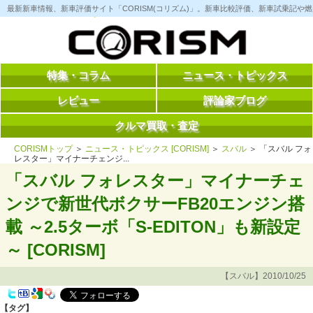
コ
最新新車情報、新車評価サイト「CORISM(コリズム)」。新車比較評価、新車試乗記
ン
テ
ン
ツ
へ
ス
特集・コラム
ニュース・トピックス
キ
ッ
レビュー
評論家ブログ
プ
クルマ買取・査定
CORISMトップ
＞
ニュース・トピックス [CORISM]
＞
スバル
＞ 「スバル フォ
レスター」マイナーチェンジ...
「スバル フォレスター」マイナーチェ
ンジで新世代ボクサーFB20エンジン搭
載 ～2.5ターボ「S-EDITON」も新設定
～ [CORISM]
【スバル】2010/10/25
【タグ】