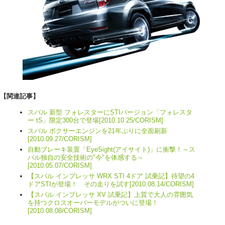
【関連記事】
スバル 新型 フォレスターにSTIバージョン「フォレスタ
ー tS」限定300台で登場[2010.10.25/CORISM]
スバル ボクサーエンジンを21年ぶりに全面刷新
[2010.09.27/CORISM]
自動ブレーキ装置「EyeSight(アイサイト)」に衝撃！～ス
バル独自の安全技術の"今"を体感する～
[2010.05.07/CORISM]
【スバル インプレッサ WRX STI 4ドア 試乗記】待望の4
ドアSTIが登場！ その走りを試す[2010.08.14/CORISM]
【スバル インプレッサ XV 試乗記】上質で大人の雰囲気
を持つクロスオーバーモデルがついに登場！
[2010.08.08/CORISM]