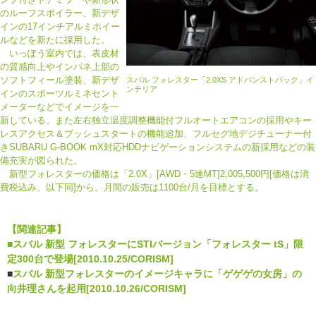
のルーフスポイラー、新デザ
インの17インチアルミホイー
ルなどを新たに採用した。
いっぽう室内では、表皮材
の質感向上やインパネ上部の
ソフトフィール塗装、新デザ
スバル フォレスター「2.0XS アドバンストパック」イ
ンテリア
インのスポーツルミネセント
メーターなどでイメージを一
新している。また左右独立温度調整機能付フルオートエアコンの採用やキー
レスアクセス＆プッシュスタートの機能追加、フルセグ地デジチューナー付
きSUBARU G-BOOK mX対応HDDナビゲーションシステムの新採用などの装
備充実が図られた。
新型フォレスターの価格は「2.0X」[AWD・5速MT]2,005,500円[価格は消
費税込み、以下同]から。月間の販売は1100台/月を目標とする。
【関連記事】
■
スバル 新型 フォレスターにSTIバージョン「フォレスター tS」限
定300台で登場[2010.10.25/CORISM]
■
スバル 新型フォレスターのイメージキャラに「ゲゲゲの女房」の
向井理さんを起用[2010.10.26/CORISM]