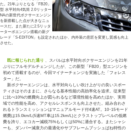
た。21年ぶりとなる「FB20」
型 水平対向4気筒 2.0リッター
NAの新世代ボクサーエンジン
を新搭載した点が大きなニュ
ースだ。また新たに2.5リッタ
ーターボエンジン搭載の新グ
レード「S-EDITON」も設定されたほか、内外装の意匠を変更し質感も向上
させた。
既に報じられた通り
、スバルは水平対向ボクサーエンジンを21年
ぶりにフルモデルチェンジしたが、この新型「FB20」型エンジンを
初めて搭載するのが、今回マイナーチェンジを実施した「フォレス
ター」だ。
新ボクサーエンジンは、水平対向らしい吹け上がりの良いスポー
ティさはそのままに、さらなる基本性能の高効率化を追求。従来型
に比べ10%の燃費向上が図られるなど環境性能を高めたほか、実用
域での性能を高め、アクセルレスポンスも向上させた。組み合わさ
れるトランスミッションはマニュアルモード付4速AT。10･15モード
燃費は15.0km/L(5速MT車は15.2km/L)とクラストップレベルの低燃
費を誇り、エコカー減税75%もしくは50%に適合する。またシャシ
ーも、ダンパー減衰力の最適化やサブフレームブッシュばね特性の