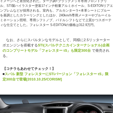
イメージへと差別化された。ダーク調+ブラックメッキ専用フロントグリ
ル、STI製ハイラスター塗装17インチ軽量アルミホイール、S-EDITONリアエ
ンブレムなどが採用される。室内も、アルカンターラ+本革シートにブルー
を基調としたカラーリングとしたほか、240km/h専用メーターやブルーイル
ミネーション照明、専用シフトノブ、パドルシフトなどで上質かつスポーテ
ィな仕立てとした。フォレスター S-EDITONの価格は312.9万円。
なお、さらにスパルタンなモデルとして、同様に2.5リッターター
ボエンジンを搭載する
STI(スバルテクニカインターナショナル)企画
のコンプリートモデル「フォレスター tS」も限定300台
で発売され
る。
【コチラもあわせてチェック！】
■
スバル 新型 フォレスターにSTIバージョン「フォレスター tS」限
定300台で登場[2010.10.25/CORISM]