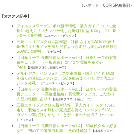
（レポート：
CORISM編集部
）
【オススメ記事】
フォルクスワーゲン ポロ新車情報・購入ガイド ついに全
長4m越えに！ 3ナンバー化した6代目新型ポロは、1.0L直
3ターボを搭載
【ニュース・トピックス】
三菱エクリプスクロス試乗記・評価 さすが4WDの三菱！
豪快にリヤタイヤを振りだすような走りも楽しめる絶妙な
S-AWCに脱帽！
【レビュー】
【日産リーフ 長期評価レポートvol.6】 日差リーフの実電
費チェック！ （一般道編）コツコツ電費を稼ぐe-
Pedal
【評論家ブログ : 日産リーフ】
メルセデス・ベンツSクラス新車情報・購入ガイド 約20
年振りの直6エンジンに、ISGを組みあわせた次世代エン
ジンを搭載！
【ニュース・トピックス】
【日産リーフ 長期評価レポートvol.5】 日差リーフの実電
費チェック！ （高速道路編）実電費アップは、こだわり
の空力性能にあり！
【評論家ブログ : 日産リーフ】
三菱エクリプスクロス新車情報・購入ガイド スタイルに
走り、装備とスキ無しの完成度を誇るコンパクトSUV。
ガソリン車だけしかないことが、唯一の弱点？
【ニュース・
トピックス】
【日産リーフ 長期評価レポートvol.4】 30歳代クルマ好き
女性、初めての電気自動車！ その評価は？
【評論家ブログ :