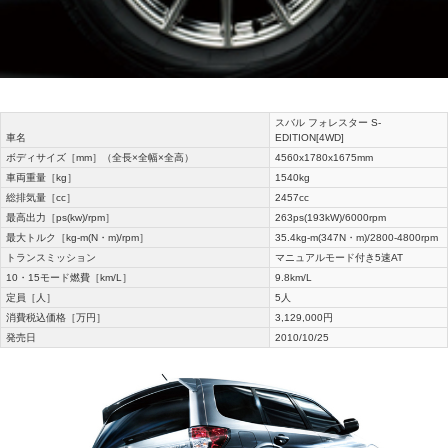
スバル フォレスター S-
車名
EDITION[4WD]
ボディサイズ［mm］（全長×全幅×全高）
4560x1780x1675mm
車両重量［kg］
1540kg
総排気量［cc］
2457cc
最高出力［ps(kw)/rpm］
263ps(193kW)/6000rpm
最大トルク［kg-m(N・m)/rpm］
35.4kg-m(347N・m)/2800-4800rpm
トランスミッション
マニュアルモード付き5速AT
10・15モード燃費［km/L］
9.8km/L
定員［人］
5人
消費税込価格［万円］
3,129,000円
発売日
2010/10/25