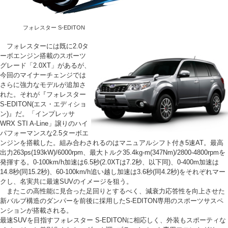
フォレスター S-EDITON
フォレスターには既に2.0タ
ーボエンジン搭載のスポーツ
グレード「2.0XT」があるが、
今回のマイナーチェンジでは
さらに強力なモデルが追加さ
れた。それが『フォレスター
S-EDITON(エス・エディショ
ン)』だ。「インプレッサ
WRX STI A-Line」譲りのハイ
パフォーマンスな2.5ターボエ
ンジンを搭載した。組み合わされるのはマニュアルシフト付き5速AT。最高
出力263ps(193kW)/6000rpm、最大トルク35.4kg-m(347Nm)/2800-4800rpmを
発揮する。0-100km/h加速は6.5秒(2.0XTは7.2秒、以下同)、0-400m加速は
14.8秒(同15.2秒)、60-100km/h追い越し加速は3.6秒(同4.2秒)をそれぞれマー
クし、名実共に最速SUVのイメージを狙う。
またこの高性能に見合った足回りとするべく、減衰力応答性を向上させた
新バルブ構造のダンパーを前後に採用したS-EDITON専用のスポーツサスペ
ンションが搭載される。
最速SUVを目指すフォレスター S-EDITONに相応しく、外装もスポーティな