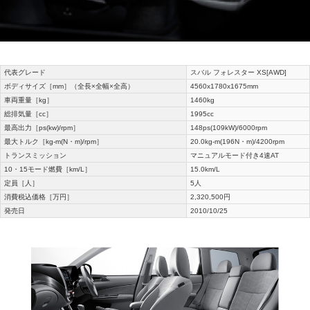
代表グレード
スバル フォレスター XS[AWD]
ボディサイズ［mm］（全長×全幅×全高）
4560x1780x1675mm
車両重量［kg］
1460kg
総排気量［cc］
1995cc
最高出力［ps(kw)/rpm］
148ps(109kW)/6000rpm
最大トルク［kg-m(N・m)/rpm］
20.0kg-m(196N・m)/4200rpm
トランスミッション
マニュアルモード付き4速AT
10・15モード燃費［km/L］
15.0km/L
定員［人］
5人
消費税込価格［万円］
2,320,500円
発売日
2010/10/25