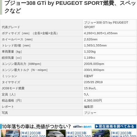
プジョー308 GTi by PEUGEOT SPORT燃費、スペッ
クなど
プジョー308 GTi by PEUGEOT
代表グレード
SPORT
ボディサイズ［mm］（全長×全幅×全高）
4,260×1,805×1,455mm
ホイールベース［mm］
2,620mm
トレッド前/後［mm］
1,565/1,555mm
車両重量［kg］
1,320kg
総排気量［cc］
1,199cc
エンジン最高出力［kW/rpm］
200/6,000rpm
エンジン最大トルク［N・m/rpm］
330/1,900rpm
ミッション
6速MT
タイヤサイズ
235/35 ZR19
JC08モード燃費
15.9㎞/L
定員［人］
5人
税込価格［円］
4,360,000円
レポート
編集部
写真
プジョー