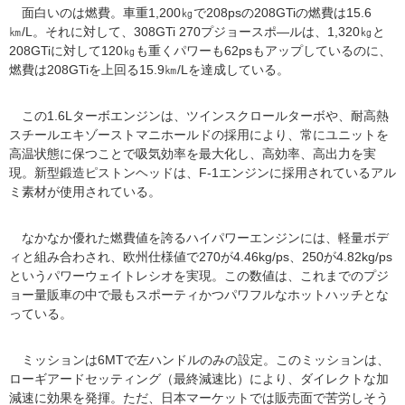
面白いのは燃費。車重1,200㎏で208psの208GTiの燃費は15.6
㎞/L。それに対して、308GTi 270プジョースポ―ルは、1,320㎏と
208GTiに対して120㎏も重くパワーも62psもアップしているのに、
燃費は208GTiを上回る15.9㎞/Lを達成している。
この1.6Lターボエンジンは、ツインスクロールターボや、耐高熱
スチールエキゾーストマニホールドの採用により、常にユニットを
高温状態に保つことで吸気効率を最大化し、高効率、高出力を実
現。新型鍛造ピストンヘッドは、F-1エンジンに採用されているアル
ミ素材が使用されている。
なかなか優れた燃費値を誇るハイパワーエンジンには、軽量ボデ
ィと組み合わされ、欧州仕様値で270が4.46kg/ps、250が4.82kg/ps
というパワーウェイトレシオを実現。この数値は、これまでのプジ
ョー量販車の中で最もスポーティかつパワフルなホットハッチとな
っている。
ミッションは6MTで左ハンドルのみの設定。このミッションは、
ローギアードセッティング（最終減速比）により、ダイレクトな加
減速に効果を発揮。ただ、日本マーケットでは販売面で苦労しそう