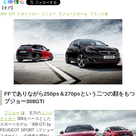
【タグ】
308
GTI
スポーツカー
プジョー
プジョースポール
フランス車
FFでありながら250ps＆270psという二つの顔をもつ
プジョー308GTi
プジョー
は、主力の
コンパ
クトカー
308をベースとした
スポーツモデル「308 GTi by
PEUGEOT SPORT（プジョー
スポール）」の発売を開始し