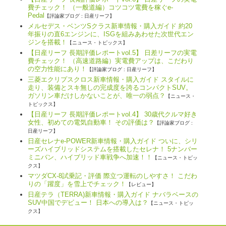
費チェック！ （一般道編）コツコツ電費を稼ぐe-
Pedal
【評論家ブログ : 日産リーフ】
メルセデス・ベンツSクラス新車情報・購入ガイド 約20
年振りの直6エンジンに、ISGを組みあわせた次世代エン
ジンを搭載！
【ニュース・トピックス】
【日産リーフ 長期評価レポートvol.5】 日差リーフの実電
費チェック！ （高速道路編）実電費アップは、こだわり
の空力性能にあり！
【評論家ブログ : 日産リーフ】
三菱エクリプスクロス新車情報・購入ガイド スタイルに
走り、装備とスキ無しの完成度を誇るコンパクトSUV。
ガソリン車だけしかないことが、唯一の弱点？
【ニュース・
トピックス】
【日産リーフ 長期評価レポートvol.4】 30歳代クルマ好き
女性、初めての電気自動車！ その評価は？
【評論家ブログ :
日産リーフ】
日産セレナe-POWER新車情報・購入ガイド ついに、シリ
ーズハイブリッドシステムを搭載したセレナ！ 5ナンバー
ミニバン、ハイブリッド車戦争へ加速！！
【ニュース・トピッ
クス】
マツダCX-8試乗記・評価 際立つ運転のしやすさ！ こだわ
りの「躍度」を雪上でチェック！
【レビュー】
日産テラ（TERRA)新車情報・購入ガイド ナバラベースの
SUV中国でデビュー！ 日本への導入は？
【ニュース・トピッ
クス】