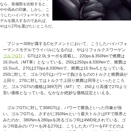
なら、装備類を比較すると、
やや高めの印象。しかし、こ
うしたハイパフォーマンスモ
デルを購入するのであれば、
やはり270を選びたいところだ。
プジョー308が属するCセグメントにおいて、こうしたハイパフォ
ーマンスモデルでライバルになるのは、やはりフォルクスワーゲン
ゴルフGTI
。GTIは2.0Lターボを搭載し、220ps＆350Nmで燃費は
16.0㎞/L（MT車）となっている。250は250ps＆330Nmで、燃費は
15.5㎞/L。270は270ps＆330Nmで、燃費は15.9㎞/Lとなっている。
250に対して、ゴルフGTIはパワーで負けるもののトルクと燃費値が
上回り、270に対してはトルクで上回り燃費は同等といったところ
だ。ゴルフGTIの価格は389万円（MT）で、250より高価で270より
安い価格となっている。なかなか絶妙な価格設定といえる。
ゴルフGTIに対して308GTiは、パワーで勝負といった印象が強
い。ゴルフGTIも、さすがに350Nmという最大トルクはFFで限界と
みたのか、380Nm＆280psを誇るゴルフRは4WD化されている。ゴ
ルフR並みのパワーを誇る270は、こうした大パワーをFFでどのよ