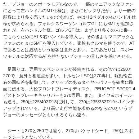
だ。プジョーのスポーツモデルなので、一部のマニアックなファン
にとって左ハンドルのMT仕様は、まさにピッタリだが、より一般の
顧客により多く売りたいのであれば、やはり2ペダルの右ハンドル仕
様が求められる。フォルクスワーゲン ゴルフGTIにも6MTが追加さ
れたが、右ハンドル仕様。ゴルフGTIは、まずより多くの人に乗っ
てもらうためにAT＆右ハンドルを導入し、その後よりマニアックな
ファンのたまに6MTを導入している。家族もクルマを使うので、AT
であることは必須という顧客は意外と多い。このあたりは、スポー
ツモデルに対応するATを持たないプジョーの苦しさを感じさせる。
足回りは、専用サスペンションが装備される。その他では250と
270で、意外と相違点が多い。トルセン LSDは270専用。駆動輪左
右の回転差を制御して、グリップのあるタイヤへパワーを確実に路
面に伝える。大径フロントブレーキディスク、PEUGEOT SPORT 4
ピストンブレーキキャリパーも270専用。また、タイヤ＆ホイール
も違う。250は225/40ZR18に対して、270は235/35ZR19へ1インチ
アップされている。より高い走行性能を求めるのなら270というプ
ジョーのメッセージともいえるくらい違う。
シートも270と250では違う。270はバケットシート、250はスポ
ーツシートとなっている。