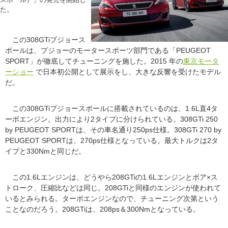
た。
この308GTiプジョース
ポールは、プジョーのモータースポーツ部門である「PEUGEOT
SPORT」が徹底してチューニングを施した。2015 年の
東京モータ
ーショー
で日本初公開として展示をし、大きな反響を受けたモデル
だ。
この308GTiプジョースポールに搭載されているのは、1.6L直4タ
ーボエンジン。出力により2タイプに分けられている。308GTi 250
by PEUGEOT SPORTは、その車名通り250ps仕様。308GTi 270 by
PEUGEOT SPORTは、270ps仕様となっている。最大トルクは2タ
イプと330Nmと同じだ。
この1.6Lエンジンは、どうやら208GTiの1.6Lエンジンとボア×ス
トローク、圧縮比などは同じ。208GTiと同様のエンジンが使われて
いるとみられる。ターボエンジンなので、チューニング次第という
ことなのだろう。208GTiは、208ps＆300Nmとなっている。