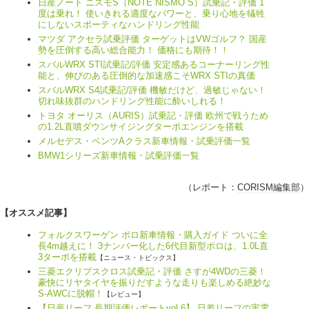
日産ノート ニスモS（NOTE NISMO S）試乗記・評価 1
度は乗れ！ 使いきれる適度なパワーと、乗り心地を犠牲
にしないスポーティなハンドリング性能
マツダ アクセラ試乗評価 ターゲットはVWゴルフ？ 国産
勢を圧倒する高い総合能力！ 価格にも期待！！
スバルWRX STI試乗記/評価 安定感あるコーナーリング性
能と、伸びのある圧倒的な加速感こそWRX STIの真価
スバルWRX S4試乗記/評価 機敏だけど、過敏じゃない！
切れ味抜群のハンドリング性能に酔いしれる！
トヨタ オーリス（AURIS）試乗記・評価 欧州で戦うため
の1.2L直噴ダウンサイジングターボエンジンを搭載
メルセデス・ベンツAクラス新車情報・試乗評価一覧
BMW1シリーズ新車情報・試乗評価一覧
（レポート：
CORISM編集部
）
【オススメ記事】
フォルクスワーゲン ポロ新車情報・購入ガイド ついに全
長4m越えに！ 3ナンバー化した6代目新型ポロは、1.0L直
3ターボを搭載
【ニュース・トピックス】
三菱エクリプスクロス試乗記・評価 さすが4WDの三菱！
豪快にリヤタイヤを振りだすような走りも楽しめる絶妙な
S-AWCに脱帽！
【レビュー】
【日産リーフ 長期評価レポートvol.6】 日差リーフの実電