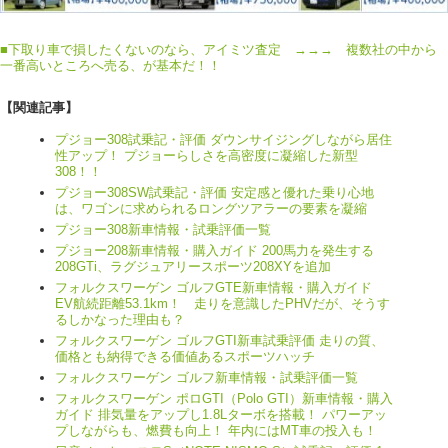
■
下取り車で損したくないのなら、アイミツ査定 →→→ 複数社の中から
一番高いところへ売る、が基本だ！！
【関連記事】
プジョー308試乗記・評価 ダウンサイジングしながら居住
性アップ！ プジョーらしさを高密度に凝縮した新型
308！！
プジョー308SW試乗記・評価 安定感と優れた乗り心地
は、ワゴンに求められるロングツアラーの要素を凝縮
プジョー308新車情報・試乗評価一覧
プジョー208新車情報・購入ガイド 200馬力を発生する
208GTi、ラグジュアリースポーツ208XYを追加
フォルクスワーゲン ゴルフGTE新車情報・購入ガイド
EV航続距離53.1km！ 走りを意識したPHVだが、そうす
るしかなった理由も？
フォルクスワーゲン ゴルフGTI新車試乗評価 走りの質、
価格とも納得できる価値あるスポーツハッチ
フォルクスワーゲン ゴルフ新車情報・試乗評価一覧
フォルクスワーゲン ポロGTI（Polo GTI）新車情報・購入
ガイド 排気量をアップし1.8Lターボを搭載！ パワーアッ
プしながらも、燃費も向上！ 年内にはMT車の投入も！