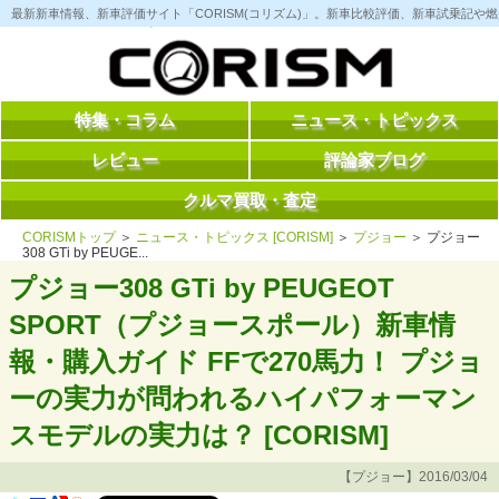
コ
最新新車情報、新車評価サイト「CORISM(コリズム)」。新車比較評価、新車試乗記
ン
テ
ン
ツ
へ
ス
特集・コラム
ニュース・トピックス
キ
ッ
レビュー
評論家ブログ
プ
クルマ買取・査定
CORISMトップ
＞
ニュース・トピックス [CORISM]
＞
プジョー
＞ プジョー
308 GTi by PEUGE...
プジョー308 GTi by PEUGEOT
SPORT（プジョースポール）新車情
報・購入ガイド FFで270馬力！ プジョ
ーの実力が問われるハイパフォーマン
スモデルの実力は？ [CORISM]
【プジョー】2016/03/04