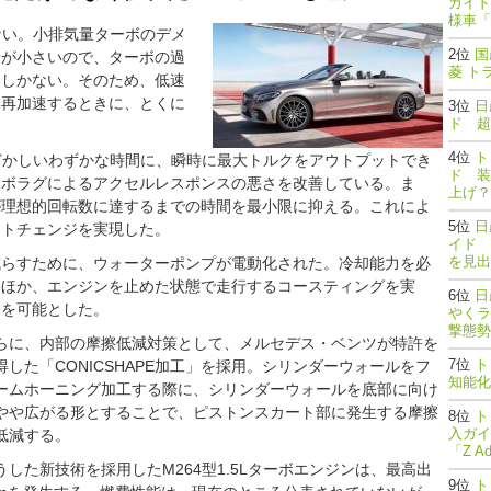
ガイド
様車「
ない。小排気量ターボのデメ
国
量が小さいので、ターボの過
菱 ト
クしかない。そのため、低速
み再加速するときに、とくに
日
ド 超
ト
どかしいわずかな時間に、瞬時に最大トルクをアウトプットでき
ド 装
ーボラグによるアクセルレスポンスの悪さを改善している。ま
上げ？
が理想的回転数に達するまでの時間を最小限に抑える。これによ
日
フトチェンジを実現した。
イド 
を見出
減らすために、ウォーターポンプが電動化された。冷却能力を必
るほか、エンジンを止めた状態で走行するコースティングを実
日
動を可能とした。
やくラ
撃態勢完了
らに、内部の摩擦低減対策として、メルセデス・ベンツが特許を
ト
得した「CONICSHAPE加工」を採用。シリンダーウォールをフ
知能
ームホーニング加工する際に、シリンダーウォールを底部に向け
やや広がる形とすることで、ピストンスカート部に発生する摩擦
ト
入ガイ
低減する。
「Z A
うした新技術を採用したM264型1.5Lターボエンジンは、最高出
ト