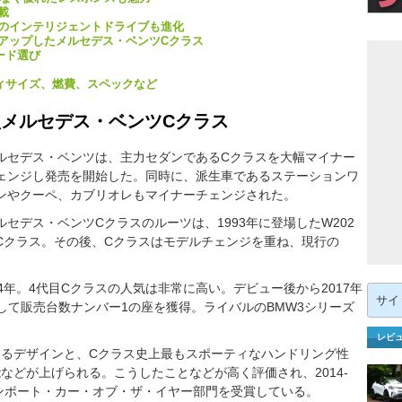
載
のインテリジェントドライブも進化
アップしたメルセデス・ベンツCクラス
ード選び
ィサイズ、燃費、スペックなど
型メルセデス・ベンツCクラス
ルセデス・ベンツは、主力セダンであるCクラスを大幅マイナー
ェンジし発売を開始した。同時に、派生車であるステーションワ
ンやクーペ、カブリオレもマイナーチェンジされた。
ルセデス・ベンツCクラスのルーツは、1993年に登場したW202
Cクラス。その後、Cクラスはモデルチェンジを重ね、現行の
14年。4代目Cクラスの人気は非常に高い。デビュー後から2017年
検
索:
して販売台数ナンバー1の座を獲得。ライバルのBMW3シリーズ
。
レビ
るデザインと、Cクラス史上最もスポーティなハンドリング性
などが上げられる。こうしたことなどが高く評価され、2014-
インポート・カー・オブ・ザ・イヤー部門を受賞している。