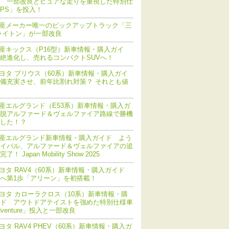
 一部改良とピュアな走りを重視した特別仕
PS」を投入！
産メーカー唯一のピックアップトラック「三
ライトン」が一部改良
産キックス（P16型）新車情報・購入ガイ
絶進化し、売れるコンパクトSUVへ！
ヨタ プリウス（60系）新車情報・購入ガイ
備充実させ、前年比割れ対策？ それとも値
産エルグランド（E53系）新車情報・購入ガ
脱アルファード＆ヴェルファイア路線で勝機
した！？
産エルグランド新車情報・購入ガイド よう
イバル、アルファード＆ヴェルファイアの追
！ Japan Mobility Show 2025
ヨタ RAV4（60系）新車情報・購入ガイド
化へ第1歩「アリーン」を初搭載！
ヨタ カローラクロス（10系）新車情報・購
ド アウトドアテイストを強めた特別仕様車
dventure」投入と一部改良
ヨタ RAV4 PHEV（60系）新車情報・購入ガ