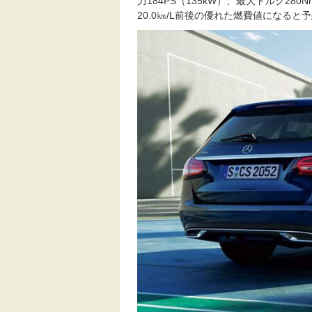
力184PS（135kW）、最大トルク2
20.0㎞/L前後の優れた燃費値になると