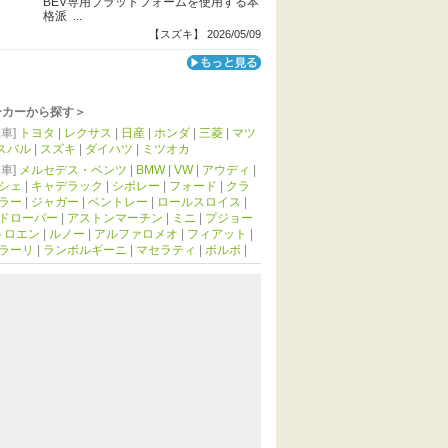
BEV専用プラットフォームを使用する本
格派 ...
【スズキ】 2026/05/09
ーカーから探す＞
車]
トヨタ
|
レクサス
|
日産
|
ホンダ
|
三菱
|
マツ
スバル
|
スズキ
|
ダイハツ
|
ミツオカ
車]
メルセデス・ベンツ
|
BMW
|
VW
|
アウディ
|
シェ
|
キャデラック
|
シボレー
|
フォード
|
クラ
ラー
|
ジャガー
|
ベントレー
|
ロールスロイス
|
ドローバー
|
アストンマーチン
|
ミニ
|
プジョー
トロエン
|
ルノー
|
アルファロメオ
|
フィアット
|
ラーリ
|
ランボルギーニ
|
マセラティ
|
ボルボ
|