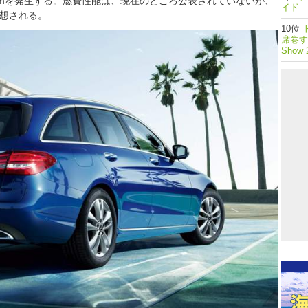
80Nmを発生する。燃費性能は、現在のところ公表されていないが、
イド 
予想される。
席巻する
Show 