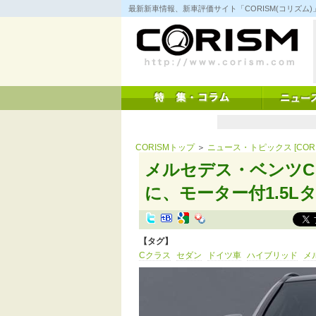
コ
最新新車情報、新車評価サイト「CORISM(コリズ
ン
テ
ン
ツ
へ
ス
キ
ッ
プ
CORISMトップ
＞
ニュース・トピックス [CORI
メルセデス・ベンツ
に、モーター付1.5L
【タグ】
Cクラス
セダン
ドイツ車
ハイブリッド
メ