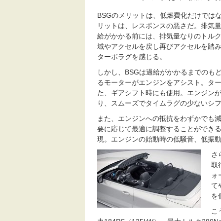
BSGのメリットは、低燃費化だけでは
リットは、レスポンスの悪さだ。排気
給がかかる前には、排気量なりのトル
域やアクセルを戻し再びアクセルを踏
ターボラグを感じる。
しかし、BSGは過給がかかるまでのも
るモーターがエンジンをアシスト。タ
た、ギアシフト時にも使用。エンジン
り、スムーズでタイムラグの少ないシ
また、エンジンへの抵抗をわずかでも
要に応じて最適に調整することができ
現。エンジンの始動時の低騒音、低振
さ
取
ォ
て
を
こ