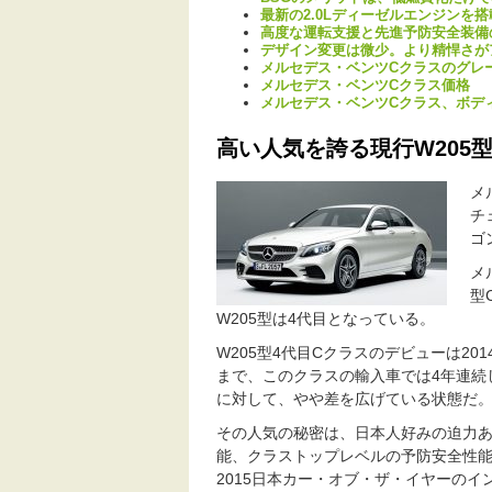
最新の2.0Lディーゼルエンジンを搭
高度な運転支援と先進予防安全装備
デザイン変更は微少。より精悍さが
メルセデス・ベンツCクラスのグレ
メルセデス・ベンツCクラス価格
メルセデス・ベンツCクラス、ボデ
高い人気を誇る現行W205
メ
チ
ゴ
メ
型
W205型は4代目となっている。
W205型4代目Cクラスのデビューは20
まで、このクラスの輸入車では4年連続
に対して、やや差を広げている状態だ
その人気の秘密は、日本人好みの迫力あ
能、クラストップレベルの予防安全性能
2015日本カー・オブ・ザ・イヤーの