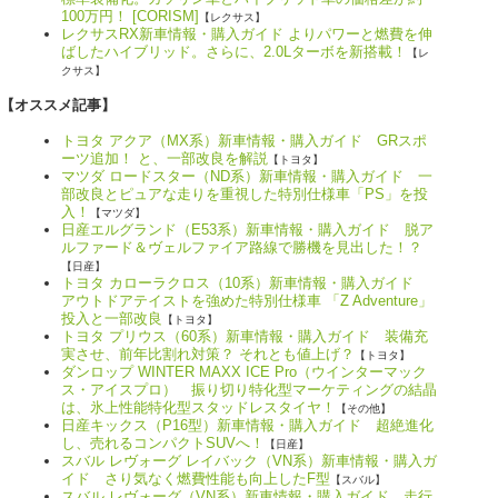
100万円！ [CORISM]
【レクサス】
レクサスRX新車情報・購入ガイド よりパワーと燃費を伸
ばしたハイブリッド。さらに、2.0Lターボを新搭載！
【レ
クサス】
【オススメ記事】
トヨタ アクア（MX系）新車情報・購入ガイド GRスポ
ーツ追加！ と、一部改良を解説
【トヨタ】
マツダ ロードスター（ND系）新車情報・購入ガイド 一
部改良とピュアな走りを重視した特別仕様車「PS」を投
入！
【マツダ】
日産エルグランド（E53系）新車情報・購入ガイド 脱ア
ルファード＆ヴェルファイア路線で勝機を見出した！？
【日産】
トヨタ カローラクロス（10系）新車情報・購入ガイド
アウトドアテイストを強めた特別仕様車 「Z Adventure」
投入と一部改良
【トヨタ】
トヨタ プリウス（60系）新車情報・購入ガイド 装備充
実させ、前年比割れ対策？ それとも値上げ？
【トヨタ】
ダンロップ WINTER MAXX ICE Pro（ウインターマック
ス・アイスプロ） 振り切り特化型マーケティングの結晶
は、氷上性能特化型スタッドレスタイヤ！
【その他】
日産キックス（P16型）新車情報・購入ガイド 超絶進化
し、売れるコンパクトSUVへ！
【日産】
スバル レヴォーグ レイバック（VN系）新車情報・購入ガ
イド さり気なく燃費性能も向上したF型
【スバル】
スバル レヴォーグ（VN系）新車情報・購入ガイド 走行