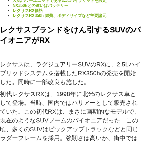
人気パワーユニットである2.5Lハイブリッドを設定
NX350hとの違いはバッテリー
レクサスRX価格
レクサスRX350h 燃費、ボディサイズなど主要諸元
レクサスブランドをけん引するSUVのパ
イオニアがRX
レクサスは、ラグジュアリーSUVのRXに、2.5Lハイ
ブリッドシステムを搭載したRX350hの発売を開始
した。同時に一部改良も施した。
初代レクサスRXは、1998年に北米のレクサス車と
して登場。当時、国内ではハリアーとして販売され
ていた。この初代RXは、まさに画期的なモデルで、
現在のようなSUVブームのパイオニアだった。この
頃、多くのSUVはピックアップトラックなどと同じ
ラダーフレームを採用。強靭さは高いが、街中では