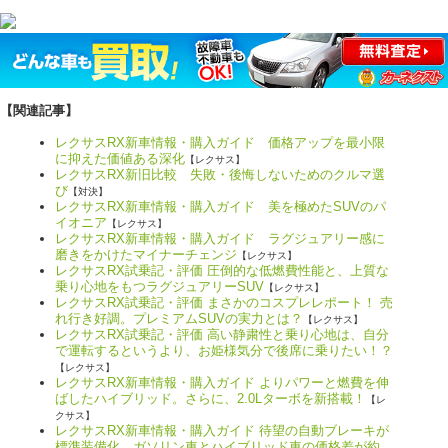
【関連記事】
レクサスRX新車情報・購入ガイド 価格アップを最小限
に抑えた価値ある深化
【レクサス】
レクサスRX新旧比較 失敗・後悔しないためのクルマ選
び
【対決】
レクサスRX新車情報・購入ガイド 美を極めたSUVのパ
イオニア
【レクサス】
レクサスRX新車情報・購入ガイド ラグジュアリー感に
磨きをかけたマイナーチェンジ
【レクサス】
レクサスRX試乗記・評価 圧倒的な低燃費性能と、上質な
乗り心地をもつラグジュアリーSUV
【レクサス】
レクサスRX試乗記・評価 まさかのコスプレレポート！ 売
れ行き好調。プレミアムSUVの実力とは？
【レクサス】
レクサスRX試乗記・評価 高い静粛性と乗り心地は、自分
で運転するというより、お姫様気分で後席に乗りたい！？
【レクサス】
レクサスRX新車情報・購入ガイド よりパワーと燃費を伸
ばしたハイブリッド。さらに、2.0Lターボを新搭載！
【レ
クサス】
レクサスRX新車情報・購入ガイド 待望の自動ブレーキが
標準装備化。ガソリン車とハイブリッド車の価格差が約