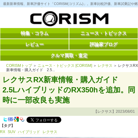
コ
最新新車情報、新車評価サイト「CORISM(コリズム)」。新車比較評価、新車試乗記
ン
テ
ン
ツ
へ
ス
特集・コラム
ニュース・トピックス
キ
ッ
レビュー
評論家ブログ
プ
クルマ買取・査定
CORISMトップ
＞
ニュース・トピックス [CORISM]
＞
レクサス
＞ レクサスRX
新車情報・購入ガイド 2.5...
レクサスRX新車情報・購入ガイド
2.5LハイブリッドのRX350hを追加。同
時に一部改良も実施
【レクサス】2023/08/01
【タグ】
RX
SUV
ハイブリッド
レクサス