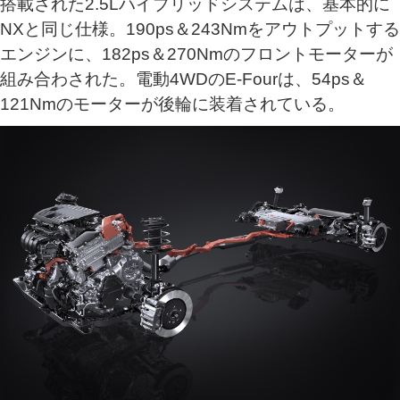
搭載された2.5Lハイブリッドシステムは、基本的に
NXと同じ仕様。190ps＆243Nmをアウトプットする
エンジンに、182ps＆270Nmのフロントモーターが
組み合わされた。電動4WDのE-Fourは、54ps＆
121Nmのモーターが後輪に装着されている。