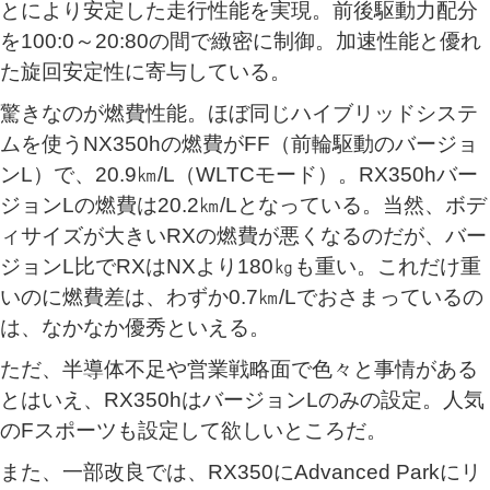
とにより安定した走行性能を実現。前後駆動力配分
を100:0～20:80の間で緻密に制御。加速性能と優れ
た旋回安定性に寄与している。
驚きなのが燃費性能。ほぼ同じハイブリッドシステ
ムを使うNX350hの燃費がFF（前輪駆動のバージョ
ンL）で、20.9㎞/L（WLTCモード）。RX350hバー
ジョンLの燃費は20.2㎞/Lとなっている。当然、ボデ
ィサイズが大きいRXの燃費が悪くなるのだが、バー
ジョンL比でRXはNXより180㎏も重い。これだけ重
いのに燃費差は、わずか0.7㎞/Lでおさまっているの
は、なかなか優秀といえる。
ただ、半導体不足や営業戦略面で色々と事情がある
とはいえ、RX350hはバージョンLのみの設定。人気
のFスポーツも設定して欲しいところだ。
また、一部改良では、RX350にAdvanced Parkにリ