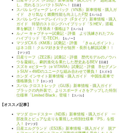
日産キックス（P16型）新車情報・購入ガイド 超絶進化
し、売れるコンパクトSUVへ！
【日産】
スバル レヴォーグ レイバック（VN系）新車情報・購入ガ
イド さり気なく燃費性能も向上したF型
【スバル】
スバル レヴォーグレイバック（Fタイプ）新車情報・購入
ガイド 待望のストロングハイブリッド「S:HEV」搭載
車を解説！ 7月発表！価格は？
【スバル】
ルノー キャプチャー試乗記・評価 より洗練されたフル
ハイブリッド「E-TECH」
【ルノー】
マツダCX-5（KM系）試乗記・評価 「きゅんポイント」
はネコ目！ クルマ好き女子が短所・長所も解説試乗！！
【マツダ】
日産リーフ（ZE2系）試乗記・評価 歴代モデルのノウハ
ウを凝縮し、劇的進化を果たした歴史あるBEV
【日産】
スズキ eビターラ（e VITARA）試乗記・評価 Bセグメン
トSUV＋4WDのユニークな組み合わせで勝負！
【スズキ】
ホンダ インサイト新車情報・購入ガイド 中国生産車で
価格勝負！？
【ホンダ】
スバル クロストレック（GU系）新車情報・購入ガイド
ブラックの内外装で、よりスポーティさをアップした特別
仕様車「Limited Black」登場！
【スバル】
【オススメ記事】
マツダ ロードスター（ND系）新車情報・購入ガイド 一
部改良とピュアな走りを重視した特別仕様車「PS」を投
入！
【マツダ】
日産エルグランド（E53系）新車情報・購入ガイド 脱ア