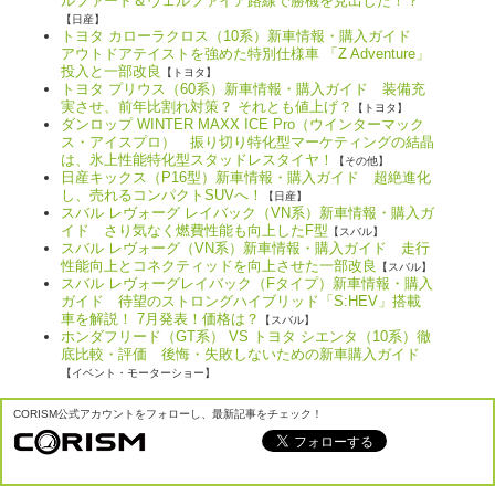
ルファード＆ヴェルファイア路線で勝機を見出した！？
【日産】
トヨタ カローラクロス（10系）新車情報・購入ガイド
アウトドアテイストを強めた特別仕様車 「Z Adventure」
投入と一部改良
【トヨタ】
トヨタ プリウス（60系）新車情報・購入ガイド 装備充
実させ、前年比割れ対策？ それとも値上げ？
【トヨタ】
ダンロップ WINTER MAXX ICE Pro（ウインターマック
ス・アイスプロ） 振り切り特化型マーケティングの結晶
は、氷上性能特化型スタッドレスタイヤ！
【その他】
日産キックス（P16型）新車情報・購入ガイド 超絶進化
し、売れるコンパクトSUVへ！
【日産】
スバル レヴォーグ レイバック（VN系）新車情報・購入ガ
イド さり気なく燃費性能も向上したF型
【スバル】
スバル レヴォーグ（VN系）新車情報・購入ガイド 走行
性能向上とコネクティッドを向上させた一部改良
【スバル】
スバル レヴォーグレイバック（Fタイプ）新車情報・購入
ガイド 待望のストロングハイブリッド「S:HEV」搭載
車を解説！ 7月発表！価格は？
【スバル】
ホンダフリード（GT系） VS トヨタ シエンタ（10系）徹
底比較・評価 後悔・失敗しないための新車購入ガイド
【イベント・モーターショー】
CORISM公式アカウントをフォローし、最新記事をチェック！