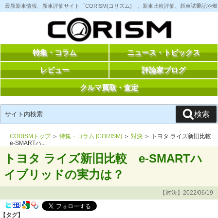
コ
最新新車情報、新車評価サイト「CORISM(コリズム)」。新車比較評価、新車試乗記
ン
テ
ン
ツ
へ
ス
特集・コラム
ニュース・トピックス
キ
ッ
レビュー
評論家ブログ
プ
クルマ買取・査定
検
検索
索:
CORISMトップ
＞
特集・コラム [CORISM]
＞
対決
＞ トヨタ ライズ新旧比較
e‐SMARTハ...
トヨタ ライズ新旧比較 e‐SMARTハ
イブリッドの実力は？
【対決】2022/06/19
【タグ】