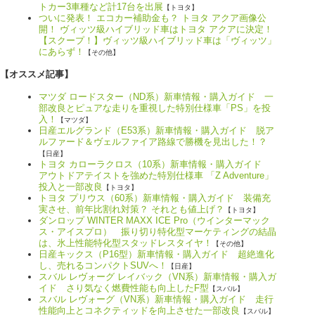
トカー3車種など計17台を出展
【トヨタ】
ついに発表！ エコカー補助金も？ トヨタ アクア画像公
開！ ヴィッツ級ハイブリッド車はトヨタ アクアに決定！
【スクープ！】ヴィッツ級ハイブリッド車は「ヴィッツ」
にあらず！
【その他】
【オススメ記事】
マツダ ロードスター（ND系）新車情報・購入ガイド 一
部改良とピュアな走りを重視した特別仕様車「PS」を投
入！
【マツダ】
日産エルグランド（E53系）新車情報・購入ガイド 脱ア
ルファード＆ヴェルファイア路線で勝機を見出した！？
【日産】
トヨタ カローラクロス（10系）新車情報・購入ガイド
アウトドアテイストを強めた特別仕様車 「Z Adventure」
投入と一部改良
【トヨタ】
トヨタ プリウス（60系）新車情報・購入ガイド 装備充
実させ、前年比割れ対策？ それとも値上げ？
【トヨタ】
ダンロップ WINTER MAXX ICE Pro（ウインターマック
ス・アイスプロ） 振り切り特化型マーケティングの結晶
は、氷上性能特化型スタッドレスタイヤ！
【その他】
日産キックス（P16型）新車情報・購入ガイド 超絶進化
し、売れるコンパクトSUVへ！
【日産】
スバル レヴォーグ レイバック（VN系）新車情報・購入ガ
イド さり気なく燃費性能も向上したF型
【スバル】
スバル レヴォーグ（VN系）新車情報・購入ガイド 走行
性能向上とコネクティッドを向上させた一部改良
【スバル】