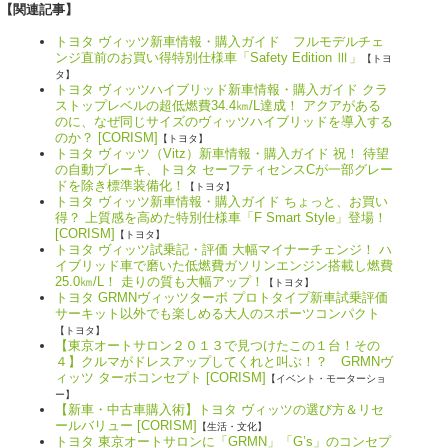
【関連記事】
トヨタ ヴィッツ新車情報・購入ガイド フルモデルチェ
ンジ直前のお買い得特別仕様車「Safety Edition Ⅲ」
【トヨ
タ】
トヨタ ヴィッツハイブリッド新車情報・購入ガイド クラ
ストップレベルの超低燃費34.4㎞/L達成！ アクアがある
のに、なぜ同じサイズのヴィッツハイブリッドを導入する
のか？ [CORISM]
【トヨタ】
トヨタ ヴィッツ（Vitz）新車情報・購入ガイド 祝！ 待望
の自動ブレーキ、トヨタ セーフティセンスCが一部グレー
ドを除き標準装備化！
【トヨタ】
トヨタ ヴィッツ新車情報・購入ガイド ちょっと、お買い
得？ 上質感を高めた特別仕様車「F Smart Style」登場！
[CORISM]
【トヨタ】
トヨタ ヴィッツ試乗記・評価 大幅マイナーチェンジ！ ハ
イブリッド車で磨いた低燃費ガソリンエンジン搭載し燃費
25.0㎞/L！ 走りの質も大幅アップ！
【トヨタ】
トヨタ GRMNヴィッツターボ プロトタイプ新車試乗評価
サーキット以外でも楽しめる大人のスポーツコンパクト
【トヨタ】
【東京オートサロン２０１３で見つけたこの１台！その
４】クルマがドレスアップしてくれと叫ぶ！？ GRMNヴ
ィッツ ターボコンセプト [CORISM]
【イベント・モーターショ
ー】
【新車・中古車購入術】トヨタ ヴィッツの選び方＆リセ
ールバリュー [CORISM]
【生活・文化】
トヨタ 東京オートサロンに「GRMN」「G’s」のコンセプ