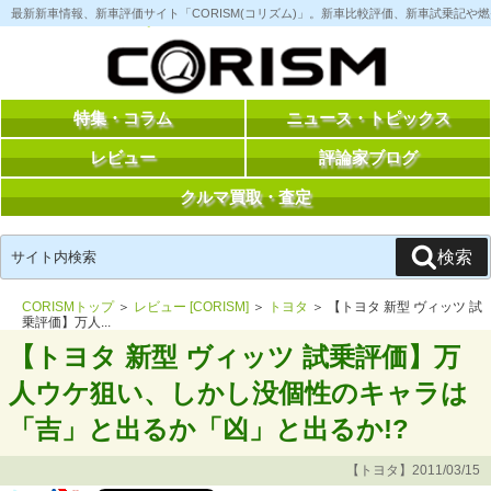
コ
最新新車情報、新車評価サイト「CORISM(コリズム)」。新車比較評価、新車試乗記
ン
テ
ン
ツ
へ
ス
特集・コラム
ニュース・トピックス
キ
ッ
レビュー
評論家ブログ
プ
クルマ買取・査定
検
検索
索:
CORISMトップ
＞
レビュー [CORISM]
＞
トヨタ
＞ 【トヨタ 新型 ヴィッツ 試
乗評価】万人...
【トヨタ 新型 ヴィッツ 試乗評価】万
人ウケ狙い、しかし没個性のキャラは
「吉」と出るか「凶」と出るか!?
【トヨタ】2011/03/15