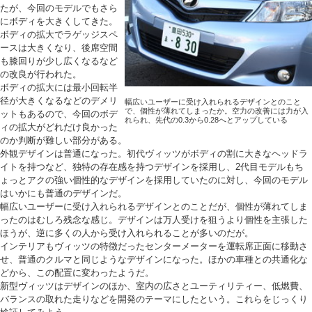
たが、今回のモデルでもさら
にボディを大きくしてきた。
ボディの拡大でラゲッジスペ
ースは大きくなり、後席空間
も膝回りが少し広くなるなど
の改良が行われた。
ボディの拡大には最小回転半
径が大きくなるなどのデメリ
幅広いユーザーに受け入れられるデザインとのこと
で、個性が薄れてしまったか。空力の改善には力が入
ットもあるので、今回のボデ
れられ、先代の0.3から0.28へとアップしている
ィの拡大がどれだけ良かった
のか判断が難しい部分がある。
外観デザインは普通になった。初代ヴィッツがボディの割に大きなヘッドラ
イトを持つなど、独特の存在感を持つデザインを採用し、2代目モデルもち
ょっとアクの強い個性的なデザインを採用していたのに対し、今回のモデル
はいかにも普通のデザインだ。
幅広いユーザーに受け入れられるデザインとのことだが、個性が薄れてしま
ったのはむしろ残念な感じ。デザインは万人受けを狙うより個性を主張した
ほうが、逆に多くの人から受け入れられることが多いのだが。
インテリアもヴィッツの特徴だったセンターメーターを運転席正面に移動さ
せ、普通のクルマと同じようなデザインになった。ほかの車種との共通化な
どから、この配置に変わったようだ。
新型ヴィッツはデザインのほか、室内の広さとユーティリティー、低燃費、
バランスの取れた走りなどを開発のテーマにしたという。これらをじっくり