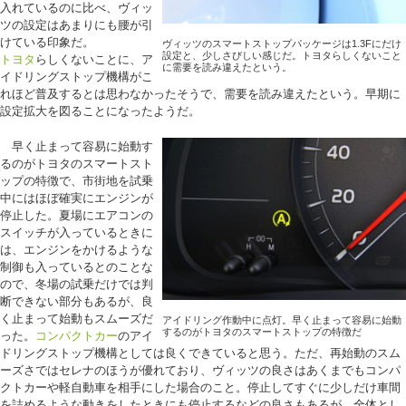
入れているのに比べ、ヴィッ
ツの設定はあまりにも腰が引
けている印象だ。
ヴィッツのスマートストップパッケージは1.3Fにだけ
設定と、少しさびしい感じだ。トヨタらしくないこと
トヨタ
らしくないことに、ア
に需要を読み違えたという。
イドリングストップ機構がこ
れほど普及するとは思わなかったそうで、需要を読み違えたという。早期に
設定拡大を図ることになったようだ。
早く止まって容易に始動す
るのがトヨタのスマートスト
ップの特徴で、市街地を試乗
中にはほぼ確実にエンジンが
停止した。夏場にエアコンの
スイッチが入っているときに
は、エンジンをかけるような
制御も入っているとのことな
ので、冬場の試乗だけでは判
断できない部分もあるが、良
く止まって始動もスムーズだ
アイドリング作動中に点灯。早く止まって容易に始動
するのがトヨタのスマートストップの特徴だ
った。
コンパクトカー
のアイ
ドリングストップ機構としては良くできていると思う。ただ、再始動のスム
ーズさではセレナのほうが優れており、ヴィッツの良さはあくまでもコンパ
クトカーや軽自動車を相手にした場合のこと。停止してすぐに少しだけ車間
を詰めるような動きをしたときにも停止するなどの良さもあるが、全体とし