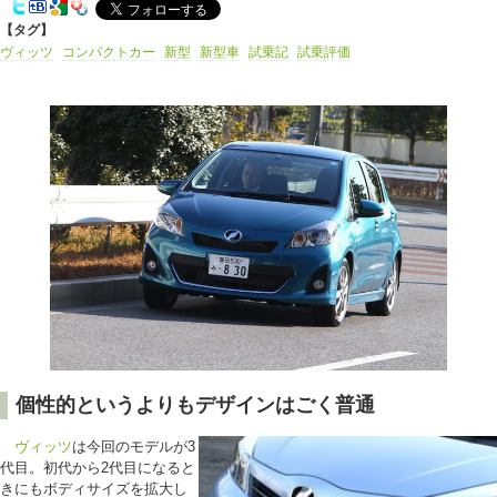
【タグ】
ヴィッツ
コンパクトカー
新型
新型車
試乗記
試乗評価
個性的というよりもデザインはごく普通
ヴィッツ
は今回のモデルが3
代目。初代から2代目になると
きにもボディサイズを拡大し