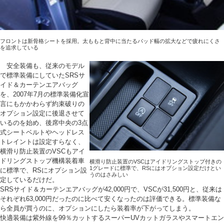
フロントは新骨格シートを採用。太ももと背中に当たるパッド幅の拡大などで疲れにくさ
を追求している
安全装備も、従来のモデル
で標準装備にしていたSRSサ
イド＆カーテンエアバッグ
を、2007年7月の標準装備化宣
言にもかかわらず約束破りの
オプション設定に後退させて
いるのを始め、後席中央の3点
式シートベルトやヘッドレス
トレイントは設定すらなく、
横滑り防止装置のVSCもアイ
ドリングストップ機構装着車
横滑り防止装置のVSCはアイドリングストップ付きの
1グレードに標準で、RSにはオプション設定だけとい
に標準で、RSにオプション設
うのはさみしい
定しているだけだ。
SRSサイド＆カーテンエアバッグが42,000円で、VSCが31,500円と、従来は
それぞれ63,000円だったのに比べて安くなったのは評価できる。標準装備な
ら全員が買うのに、オプションにしたら装着率が下がってしまう。
快適装備は紫外線を99％カットするスーパーUVカットガラスやスマートエン