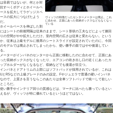
は容易ではないが、何とか対
抗すべくボディとホイールベ
ースを拡大してラゲッジスペ
ースの拡大につなげたよう
ヴィッツの特徴だったセンターメーターは廃止。これ
に合わせ、正面にあった収納ボックスなどもなくなっ
だ。
ている
ホイールベースを伸ばした割
にはシートの前後間隔は従来のままで、シート形状の工夫などによって膝回
りの空間がやや拡大しただけ。室内空間の広さは従来と変わらない。という
か、従来は上級モデルに後席のシートスライドが設定されていたのに、今回
のモデルでは廃止されてしまったから、使い勝手の面ではやや後退してい
る。
メーターがインパネのセンターから正面に移動したのに合わせて、正面にあ
った収納ボックスがなくなったり、エアコンの吹き出し口の近くにあったカ
ップホルダーがなくなるなど、収納などでも後退が目立つ。
インパネとドアトリムの上部にはソフトパッドが採用されているが、これは
UとRSなどの上級グレードのみの設定。Fやジュエラで普通の硬いインパネ
なので、上質さを言うならこのあたりは全車ソフトパッドで統一して欲しい
ところだ。
使い勝手やインテリア回りの質感などは、マーチに比べたら勝っているとい
えるが、ヴィッツが特に優れているというほどではない。