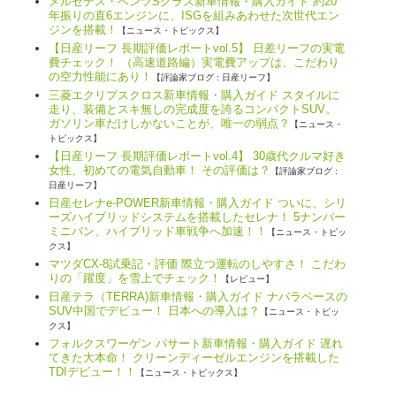
メルセデス・ベンツSクラス新車情報・購入ガイド 約20
年振りの直6エンジンに、ISGを組みあわせた次世代エン
ジンを搭載！
【ニュース・トピックス】
【日産リーフ 長期評価レポートvol.5】 日差リーフの実電
費チェック！ （高速道路編）実電費アップは、こだわり
の空力性能にあり！
【評論家ブログ : 日産リーフ】
三菱エクリプスクロス新車情報・購入ガイド スタイルに
走り、装備とスキ無しの完成度を誇るコンパクトSUV。
ガソリン車だけしかないことが、唯一の弱点？
【ニュース・
トピックス】
【日産リーフ 長期評価レポートvol.4】 30歳代クルマ好き
女性、初めての電気自動車！ その評価は？
【評論家ブログ :
日産リーフ】
日産セレナe-POWER新車情報・購入ガイド ついに、シリ
ーズハイブリッドシステムを搭載したセレナ！ 5ナンバー
ミニバン、ハイブリッド車戦争へ加速！！
【ニュース・トピッ
クス】
マツダCX-8試乗記・評価 際立つ運転のしやすさ！ こだわ
りの「躍度」を雪上でチェック！
【レビュー】
日産テラ（TERRA)新車情報・購入ガイド ナバラベースの
SUV中国でデビュー！ 日本への導入は？
【ニュース・トピッ
クス】
フォルクスワーゲン パサート新車情報・購入ガイド 遅れ
てきた大本命！ クリーンディーゼルエンジンを搭載した
TDIデビュー！！
【ニュース・トピックス】