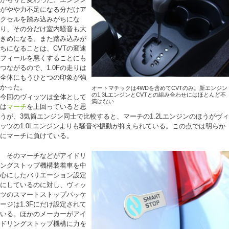
がやや力不足になる分だけア
クセルを踏み込みがちにな
り、その分だけ室内騒音も大
きめになる。また踏み込みが
ちになることは、CVTの変速
フィールを悪くすることにも
つながるので、1.0Fの走りは
全体にもうひとつの印象が強
かった。
オートマチックは4WDを含めてCVTのみ。新エンジン
の1.3LエンジンとCVTとの組み合わせにはほとんど不
今回のヴィッツは全体として
満はない
は
マーチ
を上回っていると思
うが、3気筒エンジン同士で比較すると、マーチの1.2Lエンジンのほうがヴィ
ッツの1.0Lエンジンよりも騒音や振動が抑えられている。この点では明らか
にマーチに負けている。
そのマーチなどがアイドリ
ングストップ機構装着車を中
心にしたバリエーション設定
にしているのに対し、ヴィッ
ツのスマートストップパッケ
ージは1.3Fにだけ設定されて
いる。ほかのメーカーがアイ
ドリングストップ機構に力を