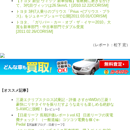
【トヨタ 新型 ヴィッツ 新車情報】省燃費に磨きをかけ
て、3代目ヴィッツは26.5km/L！[2010.12.22/CORISM]
トヨタ 3列7人乗りのプリウス「Prius +(プリウス・プラ
ス)」をジュネーブショーで公開[2011.03.01/CORISM]
トヨタ、「ガリバー・カー・オブ・ザ・イヤー2010」大
賞を新車部門・中古車部門でダブル受賞
[2011.02.26/CORISM]
（レポート：
松下 宏
）
【オススメ記事】
三菱エクリプスクロス試乗記・評価 さすが4WDの三菱！
豪快にリヤタイヤを振りだすような走りも楽しめる絶妙な
S-AWCに脱帽！
【レビュー】
【日産リーフ 長期評価レポートvol.6】 日差リーフの実電
費チェック！ （一般道編）コツコツ電費を稼ぐe-
Pedal
【評論家ブログ : 日産リーフ】