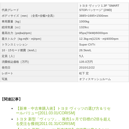
トヨタ ヴィッツ 1.3F "SMART
代表グレード
STOPパッケージ" [2WD]
ボディサイズ［mm］（全長×全幅×全高）
3885×1695×1500mm
車両重量［kg］
1000kg
総排気量［cc］
1329cc
最高出力［ps(kw)/rpm］
95ps(70kW)/6000rpm
最大トルク［kg-m(N・m)/rpm］
12.3kg-m(121N・m)/4000rpm
トランスミッション
Super CVT-i
10・15モード燃費［km/L］
26.5km/L
定員［人］
5人
消費税込価格［万円］
135.0万円
発売日
2010/12/22
レポート
松下 宏
写真
オフィスマッシュルーム
【関連記事】
【新車・中古車購入術】トヨタ ヴィッツの選び方＆リセ
ールバリュー[2011.03.01/CORISM]
トヨタ 新型「ヴィッツ」、発売1ヶ月で目標の2倍を超え
る受注を獲得[2011.01.31/CORISM]