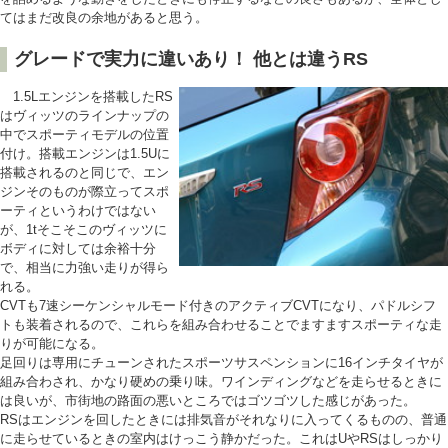
てはまだ改良の余地があると思う。
グレードで実力に違いあり！ 他とは違うRS
1.5Lエンジンを搭載したRS
はヴィッツのラインナップの
中でスポーティモデルの位置
付け。搭載エンジンは1.5Uに
搭載されるのと同じで、エン
ジンそのものが際立ってスポ
ーティというわけではない
が、1tそこそこのヴィッツに
ボディに対しては余裕十分
で、相当に力強い走りが得ら
れる。
CVTも7速シーケンシャルモード付きのアクティブCVTになり、パドルシフ
トも装着されるので、これらを組み合わせることでますますスポーティな走
りが可能になる。
足回りは専用にチューンされたスポーツサスペンションに16インチタイヤが
組み合わされ、かなり硬めの乗り味。ワインディングなどを走らせるときに
は良いが、市街地の路面の悪いところではゴツゴツした感じがあった。
RSはエンジンを回したときには排気音がそれなりに入ってくるものの、普通
に走らせているときの室内はけっこう静かだった。これはUやRSはしっかり