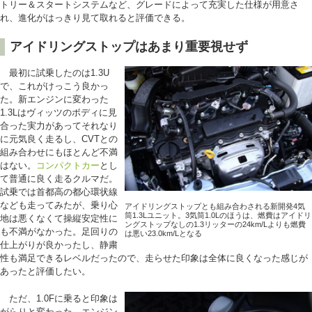
トリー＆スタートシステムなど、グレードによって充実した仕様が用意さ
れ、進化がはっきり見て取れると評価できる。
アイドリングストップはあまり重要視せず
最初に試乗したのは1.3U
で、これがけっこう良かっ
た。新エンジンに変わった
1.3Lはヴィッツのボディに見
合った実力があってそれなり
に元気良く走るし、CVTとの
組み合わせにもほとんど不満
はない。
コンパクトカー
とし
て普通に良く走るクルマだ。
試乗では首都高の都心環状線
なども走ってみたが、乗り心
アイドリングストップとも組み合わされる新開発4気
筒1.3Lユニット。3気筒1.0Lのほうは、燃費はアイドリ
地は悪くなくて操縦安定性に
ングストップなしの1.3リッターの24km/Lよりも燃費
も不満がなかった。足回りの
は悪い23.0km/Lとなる
仕上がりが良かったし、静粛
性も満足できるレベルだったので、走らせた印象は全体に良くなった感じが
あったと評価したい。
ただ、1.0Fに乗ると印象は
がらりと変わった。エンジン