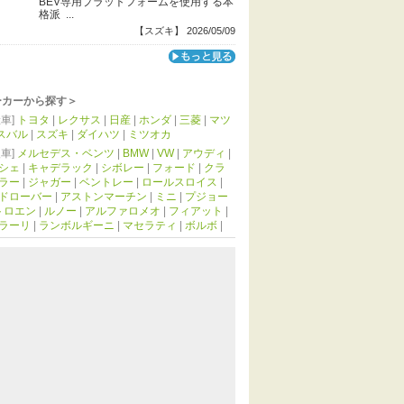
BEV専用プラットフォームを使用する本
格派 ...
【スズキ】 2026/05/09
ーカーから探す＞
車]
トヨタ
|
レクサス
|
日産
|
ホンダ
|
三菱
|
マツ
スバル
|
スズキ
|
ダイハツ
|
ミツオカ
車]
メルセデス・ベンツ
|
BMW
|
VW
|
アウディ
|
シェ
|
キャデラック
|
シボレー
|
フォード
|
クラ
ラー
|
ジャガー
|
ベントレー
|
ロールスロイス
|
ドローバー
|
アストンマーチン
|
ミニ
|
プジョー
トロエン
|
ルノー
|
アルファロメオ
|
フィアット
|
ラーリ
|
ランボルギーニ
|
マセラティ
|
ボルボ
|