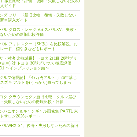
系）徹底比較・評価 後悔・失敗しないための
入ガイド
ンダ フリード新旧比較 後悔・失敗しない
新車購入ガイド
バル クロストレック VS スバルXV、失敗・
ないための新旧比較評価
バル フォレスター（SK系）を比較解説。お
レード、値引きなどもレポート
ザ・対決 比較試乗】トヨタ 2代目 20型プリ
中古車) 対 トヨタ 30型プリウス 徹底評価
ND1 〜インプレッション編〜
クルマ偏愛記】「47万円アルト!」26年落ち
スズキ アルトを(うっかり)買ってしまっ
・
ヨタ クラウンセダン新旧比較 クルマ選び
・失敗しないための徹底比較・評価
ンパニオン＆キャンギャル画像集 PART1 東
トサロン2026レポート
バルWRX S4、後悔・失敗しないための新旧