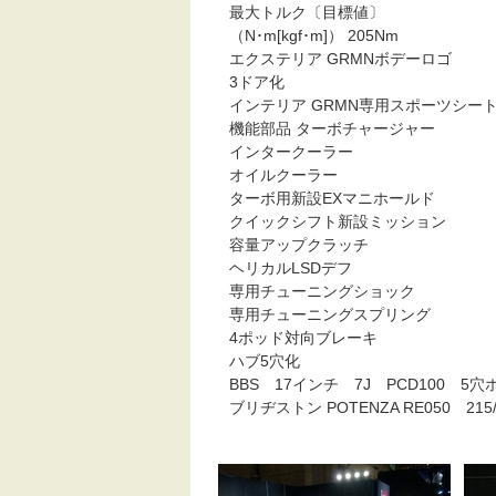
最大トルク〔目標値〕
（N･m[kgf･m]） 205Nm
エクステリア GRMNボデーロゴ
3ドア化
インテリア GRMN専用スポーツシー
機能部品 ターボチャージャー
インタークーラー
オイルクーラー
ターボ用新設EXマニホールド
クイックシフト新設ミッション
容量アップクラッチ
ヘリカルLSDデフ
専用チューニングショック
専用チューニングスプリング
4ポッド対向ブレーキ
ハブ5穴化
BBS 17インチ 7J PCD100 5
ブリヂストン POTENZA RE050 215