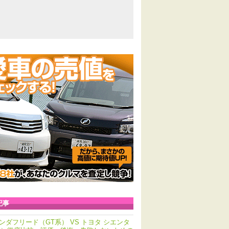
記事
ンダフリード（GT系） VS トヨタ シエンタ