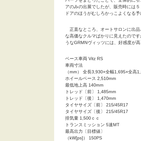
アのみの出展でしたが、販売時には５
ドアのほうがむしろかっこよくなる予
正直なところ、オートサロンに出品
な高価なクルマばかりに見えたのです
うなGRMNヴィッツには、好感度が
ベース車両 Vitz RS
車両寸法
（mm） 全長3,930×全幅1,695×全高1,
ホイールベース 2,510mm
最低地上高 140mm
トレッド〔前〕 1,485mm
トレッド〔後〕 1,470mm
タイヤサイズ〔前〕 215/45R17
タイヤサイズ〔後〕 215/45R17
排気量 1,500ｃｃ
トランスミッション 5速MT
最高出力〔目標値〕
（kW[ps]） 150PS