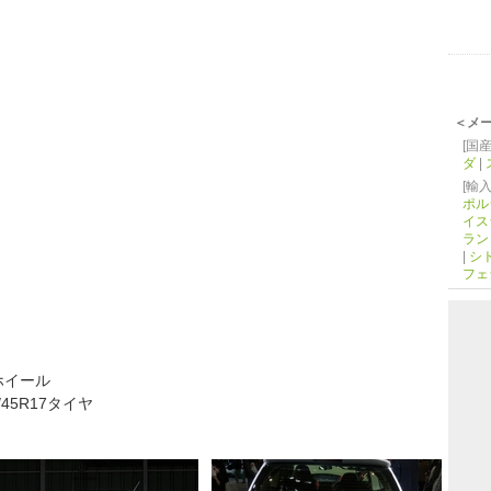
ト
＜メ
[国産
ダ
|
[輸入
ポル
イス
ラン
|
シ
フェ
穴ホイール
/45R17タイヤ