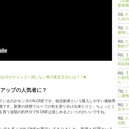
（10
新車購
ホ
ための
ス
後悔し
ス
勧めグ
【
ウス(
ROU
【
却は今がチャンス！損しない車の査定方法とは？！■
の初代
た・・
スアップの人気者に？
ト
に後悔
いるのがホンダのN-ONEです。軽自動車という購入しやすい価格帯
コ
徴です。新車の状態でルーフの色を塗り分け出来たりと、ちょっとミ
京オー
買う金額の約半分でN ONEは楽しめるというのがいいですね。
ス
比較