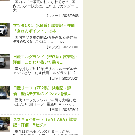
国内ルノー販売の柱になれるか？ 国
内のルノー販売は、これまでカングーに
大...
【ルノー】 2026/06/06
マツダCX-5（KM系）試乗記・評価
「きゅんポイント」はネ...
国内マツダ車の約25％を占める基幹モ
デルがCX-5 こんにちは！ moc...
【マツダ】 2026/06/01
日産エルグランド（E53系）試乗記・
評価 こだわり抜いた乗り...
満を持して約16年振りのフルモデルチ
ェンジとなった４代目エルグランド 2...
【日産】 2026/05/24
日産リーフ（ZE2系）試乗記・評
価 歴代モデルのノウハウを凝...
歴代リーフのノウハウを得て大幅に進
化した3代目リーフ 量産BEV（バッテ...
【日産】 2026/05/11
スズキ eビターラ（e VITARA）試乗
記・評価 Bセグメ...
車名は従来モデルのビターラだが、