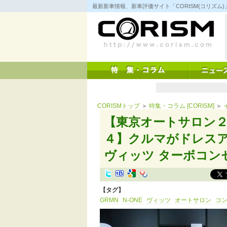
コ
最新新車情報、新車評価サイト「CORISM(コリズ
ン
テ
ン
ツ
へ
ス
キ
ッ
プ
CORISMトップ
＞
特集・コラム [CORISM]
＞
【東京オートサロン
４】クルマがドレスア
ヴィッツ ターボコンセプ
【タグ】
GRMN
N-ONE
ヴィッツ
オートサロン
コ