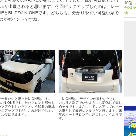
でも多くのN-ONEが展示してありました。販売も好調という
ONEが出展されると思います。今回ピックアップしたのは、レー
台SU
EとBLITZのN-ONEです。どちらも、分かりやすい可愛い系で
価
のがポイントですね。
一番いいと思ったN-ONEはこれ。
N-ONEは、デザインが素朴なだけに、
TZのN-ONEです。ただフロント部分を
いじり方次第でいかようにも変化して楽し
ックアウトしただけという印象の単純
めそうです。まさに、ドレスアップのベー
レスアップですが、これだけでちょい
ス車として最適なクルマだと思います。来
クルマに見えます。
年のオートサロンでも注目したいクルマで
す。