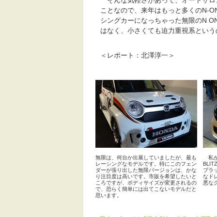
そんな気軽さがあって、オートサロン
ことなので、来年はもっと多くのN-
シングカーになっちゃった無限のN ON
はなく、小さくても迫力重視系という
＜レポート：北澤淳一＞
無限は、何台か出展していましたが、最も
私が
レーシングなモデルです。特にこのフェン
BLI
ダーが張り出した無限バージョンは、かな
ブラ
り注目度は高いです。市販を希望したいと
なド
ころですが、ボディサイズが変更されるの
悪な
で、恐らく簡単には出てこないモデルだと
思います。