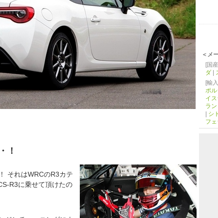
＜メ
[国産
ダ
|
[輸入
ポル
イス
ラン
|
シ
フェ
・！
 それはWRCのR3カテ
CS-R3に乗せて頂けたの