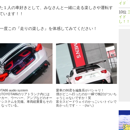
イド 
た１人の車好きとして、みなさんと一緒に走る楽しさや運転す
ています！！
イド 
し！！
で一度この『走りの楽しさ』を体感してみてください！
TA86 audio system
愛車の86君を編集長がパシャリ！
TOYOTA86のリアトランク内には
僕がどこへ行ったのか一瞬で検討がついち
ーカー、ウーハー、アンプなどのオー
ゃうじゃないですか！笑
オシステムを完備。車両総重量もその
富士スピードウェイのかっこいいトイレで
くなっている。
良かったです・・・(/ω＼)