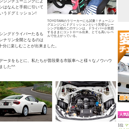
ンジンチューニングによ
ョンはなんと手前に引いて
いうドグミッション!
TOYOTA86のラリーカーにも試乗！チューニン
グエンジンにドグミッションという完璧なレー
シング仕様のこのマシンは、ドライバーが意図
するままにコントロール出来、とても高いレベ
シングドライバーたるも
ルで仕上がっている。
レナリン全開となるのは
が十分に楽しむことが出来ました。
データをもとに、私たちが普段乗る市販車へと様々なノウハウ
した^^
人気
マ