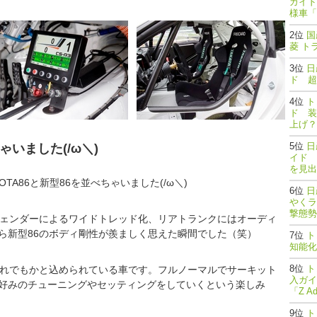
ガイド
様車「
国
菱 ト
日
ド 超
ト
ド 装
上げ？
日
いました(/ω＼)
イド 
を見出
A86と新型86を並べちゃいました(/ω＼)
日
やくラ
撃態勢完了
フェンダーによるワイドトレッド化、リアトランクにはオーディ
ら新型86のボディ剛性が羨ましく思えた瞬間でした（笑）
ト
知能
ト
これでもかと込められている車です。フルノーマルでサーキット
入ガイ
好みのチューニングやセッティングをしていくという楽しみ
「Z A
。
ト