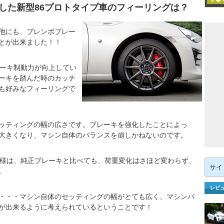
した新型86プロトタイプ車のフィーリングは？
他にも、ブレンボブレー
とが出来ました！！
レーキ制動力が向上してい
ーキを踏んだ時のカッチ
も好みなフィーリングで
ッティングの幅の広さです。ブレーキを強化したことによっ
大きくなり、マシン自体のバランスを崩しかねないのです。
仕様は、純正ブレーキと比べても、荷重変化はさほど変わらず、
検
索:
。
レビ
・・・マシン自体のセッティングの幅がとても広く、マシンバ
が出来るように考えられているということです！