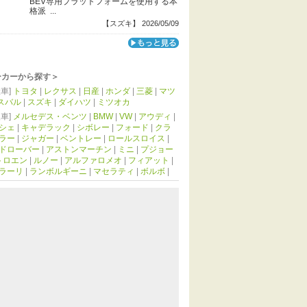
BEV専用プラットフォームを使用する本
格派 ...
【スズキ】 2026/05/09
ーカーから探す＞
車]
トヨタ
|
レクサス
|
日産
|
ホンダ
|
三菱
|
マツ
スバル
|
スズキ
|
ダイハツ
|
ミツオカ
車]
メルセデス・ベンツ
|
BMW
|
VW
|
アウディ
|
シェ
|
キャデラック
|
シボレー
|
フォード
|
クラ
ラー
|
ジャガー
|
ベントレー
|
ロールスロイス
|
ドローバー
|
アストンマーチン
|
ミニ
|
プジョー
トロエン
|
ルノー
|
アルファロメオ
|
フィアット
|
ラーリ
|
ランボルギーニ
|
マセラティ
|
ボルボ
|