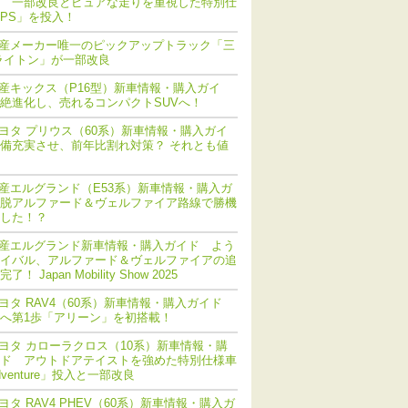
 一部改良とピュアな走りを重視した特別仕
PS」を投入！
産メーカー唯一のピックアップトラック「三
ライトン」が一部改良
産キックス（P16型）新車情報・購入ガイ
絶進化し、売れるコンパクトSUVへ！
ヨタ プリウス（60系）新車情報・購入ガイ
備充実させ、前年比割れ対策？ それとも値
産エルグランド（E53系）新車情報・購入ガ
脱アルファード＆ヴェルファイア路線で勝機
した！？
産エルグランド新車情報・購入ガイド よう
イバル、アルファード＆ヴェルファイアの追
！ Japan Mobility Show 2025
ヨタ RAV4（60系）新車情報・購入ガイド
化へ第1歩「アリーン」を初搭載！
ヨタ カローラクロス（10系）新車情報・購
ド アウトドアテイストを強めた特別仕様車
dventure」投入と一部改良
ヨタ RAV4 PHEV（60系）新車情報・購入ガ