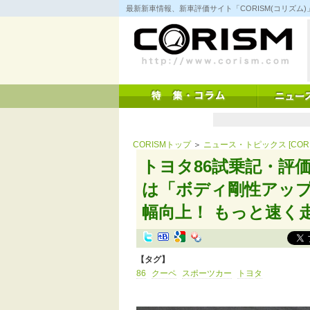
コ
最新新車情報、新車評価サイト「CORISM(コリズ
ン
テ
ン
ツ
へ
ス
キ
ッ
プ
CORISMトップ
＞
ニュース・トピックス [CORI
トヨタ86試乗記・評
は「ボディ剛性アッ
幅向上！ もっと速く
【タグ】
86
クーペ
スポーツカー
トヨタ