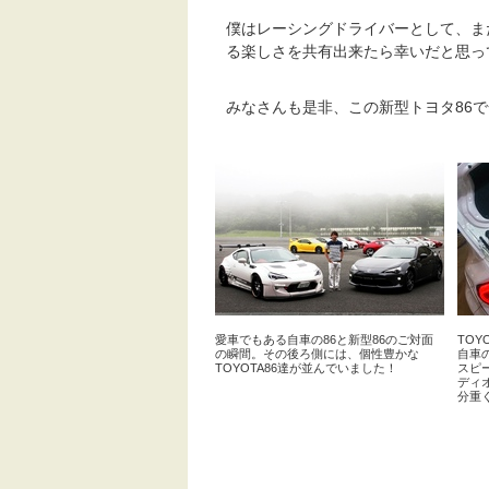
僕はレーシングドライバーとして、ま
る楽しさを共有出来たら幸いだと思っ
みなさんも是非、この新型トヨタ86
愛車でもある自車の86と新型86のご対面
TOYO
の瞬間。その後ろ側には、個性豊かな
自車の
TOYOTA86達が並んでいました！
スピ
ディ
分重