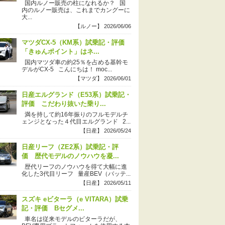
国内ルノー販売の柱になれるか？ 国
内のルノー販売は、これまでカングーに
大...
【ルノー】 2026/06/06
マツダCX-5（KM系）試乗記・評価
「きゅんポイント」はネ...
国内マツダ車の約25％を占める基幹モ
デルがCX-5 こんにちは！ moc...
【マツダ】 2026/06/01
日産エルグランド（E53系）試乗記・
評価 こだわり抜いた乗り...
満を持して約16年振りのフルモデルチ
ェンジとなった４代目エルグランド 2...
【日産】 2026/05/24
日産リーフ（ZE2系）試乗記・評
価 歴代モデルのノウハウを凝...
歴代リーフのノウハウを得て大幅に進
化した3代目リーフ 量産BEV（バッテ...
【日産】 2026/05/11
スズキ eビターラ（e VITARA）試乗
記・評価 Bセグメ...
車名は従来モデルのビターラだが、