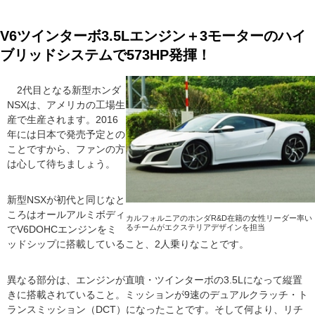
V6ツインターボ3.5Lエンジン＋3モーターのハイ
ブリッドシステムで573HP発揮！
2代目となる新型ホンダ
NSXは、アメリカの工場生
産で生産されます。2016
年には日本で発売予定との
ことですから、ファンの方
は心して待ちましょう。
新型NSXが初代と同じなと
ころはオールアルミボディ
カルフォルニアのホンダR&D在籍の女性リーダー率い
るチームがエクステリアデザインを担当
でV6DOHCエンジンをミ
ッドシップに搭載していること、2人乗りなことです。
異なる部分は、エンジンが直噴・ツインターボの3.5Lになって縦置
きに搭載されていること。ミッションが9速のデュアルクラッチ・ト
ランスミッション（DCT）になったことです。そして何より、リチ