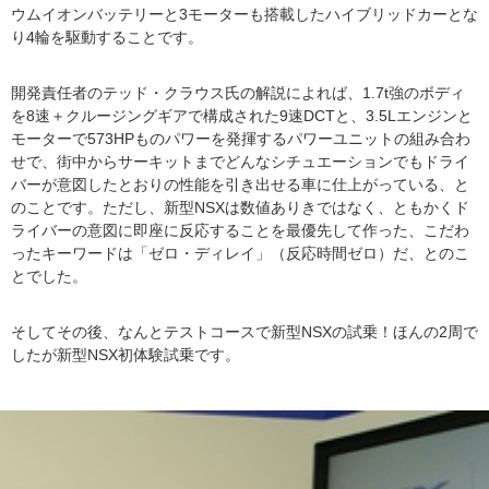
ウムイオンバッテリーと3モーターも搭載したハイブリッドカーとな
り4輪を駆動することです。
開発責任者のテッド・クラウス氏の解説によれば、1.7t強のボディ
を8速＋クルージングギアで構成された9速DCTと、3.5Lエンジンと
モーターで573HPものパワーを発揮するパワーユニットの組み合わ
せで、街中からサーキットまでどんなシチュエーションでもドライ
バーが意図したとおりの性能を引き出せる車に仕上がっている、と
のことです。ただし、新型NSXは数値ありきではなく、ともかくド
ライバーの意図に即座に反応することを最優先して作った、こだわ
ったキーワードは「ゼロ・ディレイ」（反応時間ゼロ）だ、とのこ
とでした。
そしてその後、なんとテストコースで新型NSXの試乗！ほんの2周で
したが新型NSX初体験試乗です。