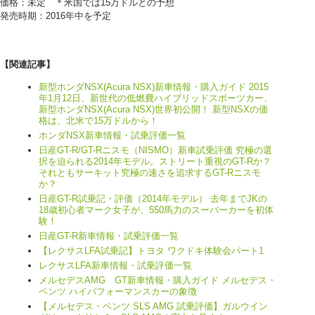
価格：未定 ＊米国では15万ドルとの予想
発売時期：2016年中を予定
【関連記事】
新型ホンダNSX(Acura NSX)新車情報・購入ガイド 2015
年1月12日、新世代の低燃費ハイブリッドスポーツカー、
新型ホンダNSX(Acura NSX)世界初公開！ 新型NSXの価
格は、北米で15万ドルから！
ホンダNSX新車情報・試乗評価一覧
日産GT-R/GT-Rニスモ（NISMO）新車試乗評価 究極の選
択を迫られる2014年モデル。ストリート重視のGT-Rか？
それともサーキット究極の速さを追求するGT-Rニスモ
か？
日産GT-R試乗記・評価（2014年モデル） 去年までJKの
18歳初心者マーク女子が、550馬力のスーパーカーを初体
験！
日産GT-R新車情報・試乗評価一覧
【レクサスLFA試乗記】トヨタ ワクドキ体験会パート1
レクサスLFA新車情報・試乗評価一覧
メルセデスAMG GT新車情報・購入ガイド メルセデス・
ベンツ ハイパフォーマンスカーの象徴
【メルセデス・ベンツ SLS AMG 試乗評価】ガルウイン