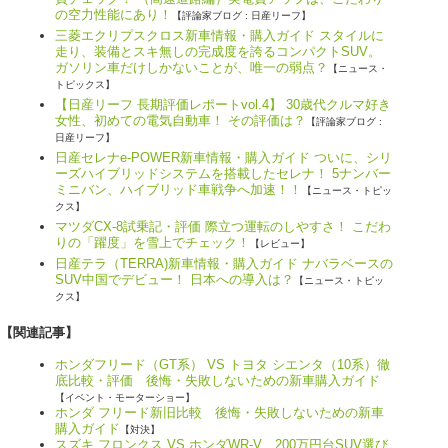
の空力性能にあり！
【評論家ブログ : 日産リーフ】
三菱エクリプスクロス新車情報・購入ガイド スタイルに
走り、装備とスキ無しの完成度を誇るコンパクトSUV。
ガソリン車だけしかないことが、唯一の弱点？
【ニュース・
トピックス】
【日産リーフ 長期評価レポートvol.4】 30歳代クルマ好き
女性、初めての電気自動車！ その評価は？
【評論家ブログ :
日産リーフ】
日産セレナe-POWER新車情報・購入ガイド ついに、シリ
ーズハイブリッドシステムを搭載したセレナ！ 5ナンバー
ミニバン、ハイブリッド車戦争へ加速！！
【ニュース・トピッ
クス】
マツダCX-8試乗記・評価 際立つ運転のしやすさ！ こだわ
りの「躍度」を雪上でチェック！
【レビュー】
日産テラ（TERRA)新車情報・購入ガイド ナバラベースの
SUV中国でデビュー！ 日本への導入は？
【ニュース・トピッ
クス】
【関連記事】
ホンダフリード（GT系） VS トヨタ シエンタ（10系）徹
底比較・評価 後悔・失敗しないための新車購入ガイド
【イベント・モーターショー】
ホンダ フリード新旧比較 後悔・失敗しないための新車
購入ガイド
【対決】
スズキ フロンクス VS ホンダWR-V 200万円台SUV選び