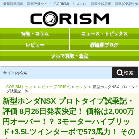
コ
最新新車情報、新車評価サイト「CORISM(コリズム)」。新車比較評価、新車試乗記
ン
テ
ン
ツ
へ
ス
特集・コラム
ニュース・トピックス
キ
ッ
レビュー
評論家ブログ
プ
クルマ買取・査定
検
検索
索:
CORISMトップ
＞
レビュー [CORISM]
＞
ホンダ
＞ 新型ホンダNSX プロトタイ
プ試乗記・評...
新型ホンダNSX プロトタイプ試乗記・
評価 8月25日発表決定！ 価格は2,000万
円オーバー！？ 3モーターハイブリッ
ド+3.5Lツインターボで573馬力！ その