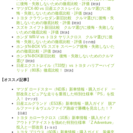
に後悔・失敗しないための徹底比較・評価
【対決】
マツダCX-80 vs 日産エクストレイル クルマ選びに後
悔・失敗しないための徹底比較・評価
【対決】
トヨタ クラウンセダン新旧比較 クルマ選びに後悔・失
敗しないための徹底比較・評価
【対決】
スズキ スイフト新旧比較 クルマ選びに後悔・失敗しな
いための徹底比較・評価
【対決】
ホンダ WR-V vs トヨタ ヤリスクロス クルマ選びに後
悔・失敗しないための徹底比較・評価
【その他】
ホンダN-BOX VS スズキ スペーシア後悔・失敗しないた
めの徹底比較・評価
【対決】
ホンダN-BOX新旧比較 後悔・失敗しないためのクルマ
選び
【対決】
日産エクストレイル（T33型）vs トヨタ ハリアーハイブ
リッド（80系）徹底比較！
【対決】
【オススメ記事】
マツダ ロードスター（ND系）新車情報・購入ガイド 一
部改良とピュアな走りを重視した特別仕様車「PS」を投
入！
【マツダ】
日産エルグランド（E53系）新車情報・購入ガイド 脱ア
ルファード＆ヴェルファイア路線で勝機を見出した！？
【日産】
トヨタ カローラクロス（10系）新車情報・購入ガイド
アウトドアテイストを強めた特別仕様車 「Z Adventure」
投入と一部改良
【トヨタ】
トヨタ プリウス（60系）新車情報・購入ガイド 装備充