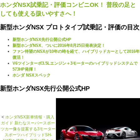
ホンダNSX試乗記・評価コンビニOK！ 普段の足と
しても使える扱いやすさへ！
新型ホンダNSX プロトタイプ試乗記・評価の目次
新型ホンダNSX先行公開公式HP
新型ホンダNSX、ついに2016年8月25日発表決定！
ファン待望のNSXが10年の時を経て、ハイブリッドカーとして2016年
復活！
V6ツインターボ3.5Lエンジン＋3モーターのハイブリッドシステムで
573HP発揮！
ホンダ NSXスペック
新型ホンダNSX先行公開公式HP
<
ホンダNSX新車情報・購入
ガイド 新たなスーパースポー
ツカー像を提案する3モーター
スポーツハイブリッドSH-