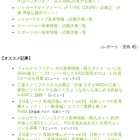
グはハッタリか？ SLS AMGの実力を暴く！
ジャガー Fタイプクーペ（F-TYPE COUPE）試乗記・評
価 獰猛な爆音マシン！
ジャガーFタイプ新車情報・試乗評価一覧
スーパーカー新車情報・試乗評価一覧
スポーツカー新車情報・試乗評価一覧
（レポート：
堂島 昭
）
【オススメ記事】
フォルクスワーゲン ポロ新車情報・購入ガイド ついに全
長4m越えに！ 3ナンバー化した6代目新型ポロは、1.0L直
3ターボを搭載
【ニュース・トピックス】
三菱エクリプスクロス試乗記・評価 さすが4WDの三菱！
豪快にリヤタイヤを振りだすような走りも楽しめる絶妙な
S-AWCに脱帽！
【レビュー】
【日産リーフ 長期評価レポートvol.6】 日差リーフの実電
費チェック！ （一般道編）コツコツ電費を稼ぐe-
Pedal
【評論家ブログ : 日産リーフ】
メルセデス・ベンツSクラス新車情報・購入ガイド 約20
年振りの直6エンジンに、ISGを組みあわせた次世代エン
ジンを搭載！
【ニュース・トピックス】
【日産リーフ 長期評価レポートvol.5】 日差リーフの実電
費チェック！ （高速道路編）実電費アップは、こだわり