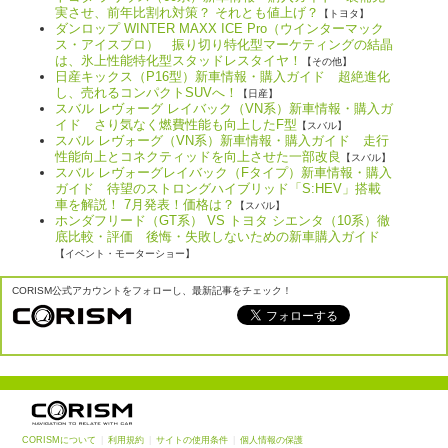
実させ、前年比割れ対策？ それとも値上げ？
【トヨタ】
ダンロップ WINTER MAXX ICE Pro（ウインターマック
ス・アイスプロ） 振り切り特化型マーケティングの結晶
は、氷上性能特化型スタッドレスタイヤ！
【その他】
日産キックス（P16型）新車情報・購入ガイド 超絶進化
し、売れるコンパクトSUVへ！
【日産】
スバル レヴォーグ レイバック（VN系）新車情報・購入ガ
イド さり気なく燃費性能も向上したF型
【スバル】
スバル レヴォーグ（VN系）新車情報・購入ガイド 走行
性能向上とコネクティッドを向上させた一部改良
【スバル】
スバル レヴォーグレイバック（Fタイプ）新車情報・購入
ガイド 待望のストロングハイブリッド「S:HEV」搭載
車を解説！ 7月発表！価格は？
【スバル】
ホンダフリード（GT系） VS トヨタ シエンタ（10系）徹
底比較・評価 後悔・失敗しないための新車購入ガイド
【イベント・モーターショー】
CORISM公式アカウントをフォローし、最新記事をチェック！
CORISMについて
|
利用規約
|
サイトの使用条件
|
個人情報の保護