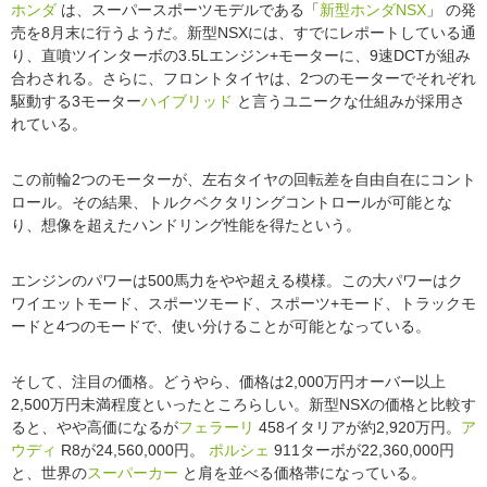
ホンダ
は、スーパースポーツモデルである「
新型ホンダNSX
」 の発
売を8月末に行うようだ。新型NSXには、すでにレポートしている通
り、直噴ツインターボの3.5Lエンジン+モーターに、9速DCTが組み
合わされる。さらに、フロントタイヤは、2つのモーターでそれぞれ
駆動する3モーター
ハイブリッド
と言うユニークな仕組みが採用さ
れている。
この前輪2つのモーターが、左右タイヤの回転差を自由自在にコント
ロール。その結果、トルクベクタリングコントロールが可能とな
り、想像を超えたハンドリング性能を得たという。
エンジンのパワーは500馬力をやや超える模様。この大パワーはク
ワイエットモード、スポーツモード、スポーツ+モード、トラックモ
ードと4つのモードで、使い分けることが可能となっている。
そして、注目の価格。どうやら、価格は2,000万円オーバー以上
2,500万円未満程度といったところらしい。新型NSXの価格と比較す
ると、やや高価になるが
フェラーリ
458イタリアが約2,920万円。
ア
ウディ
R8が24,560,000円。
ポルシェ
911ターボが22,360,000円
と、世界の
スーパーカー
と肩を並べる価格帯になっている。