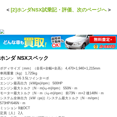
<
[2]ホンダNSX試乗記・評価、次のページへ
>
ホンダ NSXスペック
ボディサイズ［mm］（全長×全幅×全高） 4,470×1,940×1,215mm
車両重量［kg］ 1,725kg
エンジン V6 3.5Lツインターボ
エンジン最高出力［kW(ps)/rpm］ 500HP
エンジン最大トルク［N・m(㎏-m)/rpm］ 550N・m
モーター最大トルク［N・m（㎏-m)/rpm］ 前73N・m×2 後148N・m
システム全体出力［kW（ps)］/システム最大トルク［N・m/rpm］
573HP/646N・m
ミッション 9速DCT
定員［人］ 2人