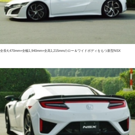
全長4,470mm×全幅1,940mm×全高1,215mmのロー＆ワイドボディをもつ新型NSX