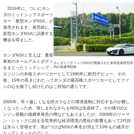
2016年に、ついにホン
ダのミッドシップスポーツ
カー「新型ホンダNSX」が
発売されます。発売前に、
新型ホンダNSXに試乗する
機会を得ました。
ホンダNSXと言えば、量産
車初のオールアルミボディ
ホンダミーティング2015が開催された本田技術研究所
内の高速周回路
をまとったミッドシップ・
エンジンの本格スポーツカーとして1990年に鮮烈デビュー。その
後、15年の長きにわたってホンダの最高峰スポーツカーとしてファ
ンの心を魅了し続けたのはご存知の通りです。
2005年、年々厳しくなる排ガスなどの環境規制に対応するのが難し
くなったっため、惜しまれながらもNSXは生産終了。その後V10エ
ンジン搭載の後継車発売の噂などもありましたが、2008年のリーマ
ン・ショックに始まる世界的な経済環境の悪化の影響もあって2代目
は永らく登場せず、気がつけばNSXの車名が消えて10年もの歳月が
たってしまったのでした。