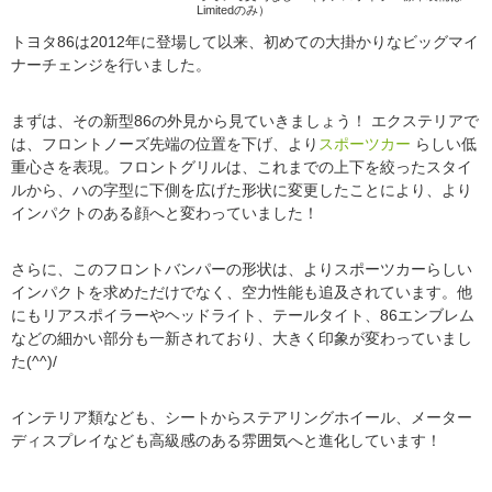
Limitedのみ）
トヨタ86は2012年に登場して以来、初めての大掛かりなビッグマイ
ナーチェンジを行いました。
まずは、その新型86の外見から見ていきましょう！ エクステリアで
は、フロントノーズ先端の位置を下げ、より
スポーツカー
らしい低
重心さを表現。フロントグリルは、これまでの上下を絞ったスタイ
ルから、ハの字型に下側を広げた形状に変更したことにより、より
インパクトのある顔へと変わっていました！
さらに、このフロントバンパーの形状は、よりスポーツカーらしい
インパクトを求めただけでなく、空力性能も追及されています。他
にもリアスポイラーやヘッドライト、テールタイト、86エンブレム
などの細かい部分も一新されており、大きく印象が変わっていまし
た(^^)/
インテリア類なども、シートからステアリングホイール、メーター
ディスプレイなども高級感のある雰囲気へと進化しています！