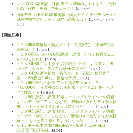
マツダCX-8試乗記・評価 際立つ運転のしやすさ！ こだわ
りの「躍度」を雪上でチェック！
【レビュー】
日産テラ（TERRA)新車情報・購入ガイド ナバラベースの
SUV中国でデビュー！ 日本への導入は？
【ニュース・トピッ
クス】
【関連記事】
トヨタ86新車情報・購入ガイド 期間限定！ 10周年記念
車登場！！
【トヨタ】
トヨタGR86、スバルBRZ動画・評価 それぞれ異なる走
りへのこだわり
【BLOG】
トヨタ GR86 プロトタイプ試乗記・評価 より速く、扱
いやすくなった、ズルズル系FRスポーツ
【トヨタ】
トヨタ GR86 新車情報・購入ガイド 2021年秋発売予
定！ 2代目は2.4Lに。価格も予想
【トヨタ】
トヨタ86試乗記・評価 アルミ箔で空力向上！？
「86KOUKI」が意外な隠し玉兵器（アイテム）を引っさ
げて降臨！？
【トヨタ】
トヨタ86試乗記・評価 19歳レーシングドライバーの評価
は「ボディ剛性アップなどで、後輪のスタビリティが大幅
向上！ もっと速く走れるようになった！！」
【トヨタ】
トヨタ86試乗記・評価 19歳レーシングドライバーの評価
は「ボディ剛性アップなどで、後輪のスタビリティが大幅
向上！ もっと速く走れるようになった！！」
【トヨタ】
イオンモール木更津に86/BRZが大集結！ CAR FES
86/BRZ FESTIVAL
【BLOG】