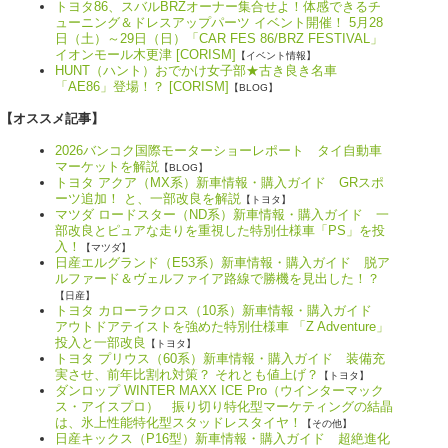
トヨタ86、スバルBRZオーナー集合せよ！体感できるチ
ューニング＆ドレスアップパーツ イベント開催！ 5月28
日（土）～29日（日）「CAR FES 86/BRZ FESTIVAL」
イオンモール木更津 [CORISM]
【イベント情報】
HUNT（ハント）おでかけ女子部★古き良き名車
「AE86」登場！？ [CORISM]
【BLOG】
【オススメ記事】
2026バンコク国際モーターショーレポート タイ自動車
マーケットを解説
【BLOG】
トヨタ アクア（MX系）新車情報・購入ガイド GRスポ
ーツ追加！ と、一部改良を解説
【トヨタ】
マツダ ロードスター（ND系）新車情報・購入ガイド 一
部改良とピュアな走りを重視した特別仕様車「PS」を投
入！
【マツダ】
日産エルグランド（E53系）新車情報・購入ガイド 脱ア
ルファード＆ヴェルファイア路線で勝機を見出した！？
【日産】
トヨタ カローラクロス（10系）新車情報・購入ガイド
アウトドアテイストを強めた特別仕様車 「Z Adventure」
投入と一部改良
【トヨタ】
トヨタ プリウス（60系）新車情報・購入ガイド 装備充
実させ、前年比割れ対策？ それとも値上げ？
【トヨタ】
ダンロップ WINTER MAXX ICE Pro（ウインターマック
ス・アイスプロ） 振り切り特化型マーケティングの結晶
は、氷上性能特化型スタッドレスタイヤ！
【その他】
日産キックス（P16型）新車情報・購入ガイド 超絶進化