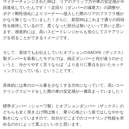
マイナーチェンジされた86は、リアのグリップ力や車の安定感が今
回進化していたんです！！足回り（ダンパーの減衰力）の調整や、
ボディ剛性強化によりコーナーへ侵入した際のリアのフラフラ感が
かなり無くなっていました！さらに、新型86はこれまで通りの回頭
性を維持しているので、悪くなった部分は無いといって良いと思い
ます。感覚的には、高いスピードレンジからも安心してステアリン
グを切ることができるイメージです。
そして、冒頭でもお伝えしていたオプションのSACHS（ザックス）
製ダンパーを装着したモデルでは、純正ダンパーと何が違うのかと
いうと、分かりやすく言うならば『より走りに重点をおいたセッテ
ィングになっている』ということです。
具体的には車のロール量を少なくする方向になっていて、高いコー
ナリングスピードをした際の車の安定感が一層高まっていました！
標準ダンパー（ショーワ製）とオプションダンパー（ザックス）の
どちらも全く突き上げ間は無く、乗り心地という面ではしなやかな
動きになっていますので、自分がどこまでのコーナリング性能を求
めるのかによって選ぶといいかと思います。