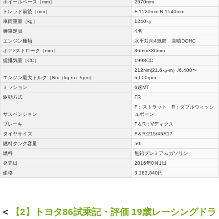
ホイールベース［mm］
2570mm
トレッド前後［mm］
F:1520mm R:1540mm
車両重量［kg］
1240㎏
乗車定員
4名
エンジン種類
水平対向4気筒 直噴DOHC
ボア×ストローク［mm］
86mm×86mm
総排気量［CC］
1998CC
212Nm(21.6㎏-m）/6,400〜
エンジン最大トルク［Nm（kg-m）/rpm］
6,600rpm
ミッション
6速MT
駆動方式
FR
F：ストラット R：ダブルウィッシ
サスペンション
ュボーン
ブレーキ
F＆R：Vディクス
タイヤサイズ
F＆R:215/45R17
燃料タンク容量
50L
燃料
無鉛プレミアムガソリン
発売日
2016年8月1日
価格
3,183,840円
<
【2】トヨタ86試乗記・評価 19歳レーシングドラ