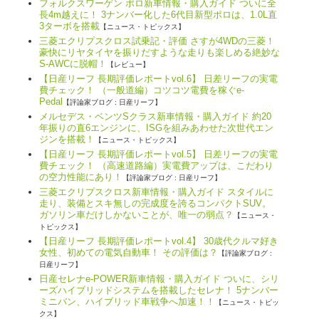
フォルクスワーゲン ポロ新車情報・購入ガイド ついに全
長4m越えに！ 3ナンバー化した6代目新型ポロは、1.0L直
3ターボを搭載
【ニュース・トピックス】
三菱エクリプスクロス試乗記・評価 さすが4WDの三菱！
豪快にリヤタイヤを振りだすような走りも楽しめる絶妙な
S-AWCに脱帽！
【レビュー】
【日産リーフ 長期評価レポートvol.6】 日差リーフの実電
費チェック！ （一般道編）コツコツ電費を稼ぐe-
Pedal
【評論家ブログ : 日産リーフ】
メルセデス・ベンツSクラス新車情報・購入ガイド 約20
年振りの直6エンジンに、ISGを組みあわせた次世代エン
ジンを搭載！
【ニュース・トピックス】
【日産リーフ 長期評価レポートvol.5】 日差リーフの実電
費チェック！ （高速道路編）実電費アップは、こだわり
の空力性能にあり！
【評論家ブログ : 日産リーフ】
三菱エクリプスクロス新車情報・購入ガイド スタイルに
走り、装備とスキ無しの完成度を誇るコンパクトSUV。
ガソリン車だけしかないことが、唯一の弱点？
【ニュース・
トピックス】
【日産リーフ 長期評価レポートvol.4】 30歳代クルマ好き
女性、初めての電気自動車！ その評価は？
【評論家ブログ :
日産リーフ】
日産セレナe-POWER新車情報・購入ガイド ついに、シリ
ーズハイブリッドシステムを搭載したセレナ！ 5ナンバー
ミニバン、ハイブリッド車戦争へ加速！！
【ニュース・トピッ
クス】