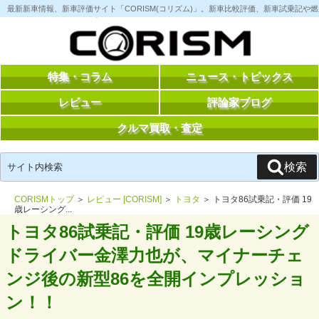
コ
最新新車情報、新車評価サイト「CORISM(コリズム)」。新車比較評価、新車試乗記
ン
テ
ン
ツ
へ
ス
特集・コラム
ニュース・トピックス
キ
ッ
レビュー
評論家ブログ
プ
クルマ買取・査定
検
検索
索:
CORISMトップ
＞
レビュー [CORISM]
＞
トヨタ
＞ トヨタ86試乗記・評価 19
歳レーシング...
トヨタ86試乗記・評価 19歳レーシング
ドライバー金澤力也が、マイナーチェ
ンジ後の新型86を全開インプレッショ
ン！！