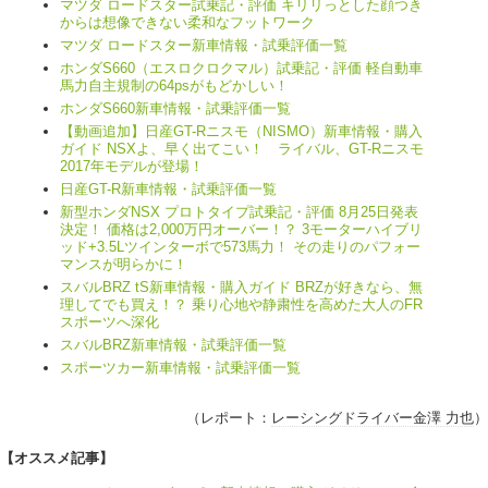
マツダ ロードスター試乗記・評価 キリリっとした顔つき
からは想像できない柔和なフットワーク
マツダ ロードスター新車情報・試乗評価一覧
ホンダS660（エスロクロクマル）試乗記・評価 軽自動車
馬力自主規制の64psがもどかしい！
ホンダS660新車情報・試乗評価一覧
【動画追加】日産GT-Rニスモ（NISMO）新車情報・購入
ガイド NSXよ、早く出てこい！ ライバル、GT-Rニスモ
2017年モデルが登場！
日産GT-R新車情報・試乗評価一覧
新型ホンダNSX プロトタイプ試乗記・評価 8月25日発表
決定！ 価格は2,000万円オーバー！？ 3モーターハイブリ
ッド+3.5Lツインターボで573馬力！ その走りのパフォー
マンスが明らかに！
スバルBRZ tS新車情報・購入ガイド BRZが好きなら、無
理してでも買え！？ 乗り心地や静粛性を高めた大人のFR
スポーツへ深化
スバルBRZ新車情報・試乗評価一覧
スポーツカー新車情報・試乗評価一覧
（レポート：
レーシングドライバー金澤 力也
）
【オススメ記事】