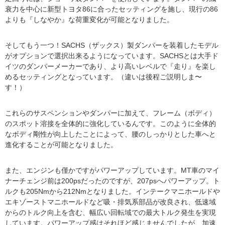
衰力を中心に新型トヨタ86に合ったセッティングを施し、現行の86
よりも『しなやか』な荷重変化が可能となりました。
そしてもう一つ！SACHS（ザックス）製ダンパーを装着したモデル
がオプションで選択出来るようになっています。SACHSとは大手ド
イツのダンパーメーカーであり、より高いレベルで『走り』を楽し
めるセッティングとなっています。（違いは後程ご説明しま〜
す！）
これらのサスペンションやダンパーに加えて、フレーム（ボディ）
のスポット溶接を全体的に強化しているんです。このように全体的
なボディ剛性が向上したことによって、腰のしっかりとした車へと
進化することが可能となりました。
また、エンジンも僅かですがパワーアップしています。MT車のマイ
ナーチェンジ前は200psだったのですが、207psへパワーアップ。ト
ルクも205Nmから212Nmとなりました。インテークマニホールドや
エキゾーストマニホールドなど吸・排気系部品が改良され、低速域
からのトルク向上を含む、幅広い回転域での最大トルク発生を実現
しています。パワーアップ感はそれほど感じませんでしたが、加速