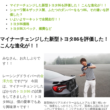
マイナーチェンジした新型トヨタ86を評価した！ こんな進化が！！
ショーワ製＆ザックス製、ふたつのダンパーをもつ86。その違いを評
価した？
いよいよサーキットで全開走行！！
トヨタ86価格
トヨタ86スペック、燃費など
マイナーチェンジした新型トヨタ86を評価した！
こんな進化が！！
みなさん、お久しぶりで
す！！
レーシングドライバーの
金
澤力也
です(^^)/ 今回
は、マイナーチェンジした
ばかりの
トヨタ86
の試乗
をしてきました！！ トヨ
タ86は、僕の愛車でもあ
新型86のリアスポイラーはなんとアルミ製！軽いか
つ、強度もしっかりとしていて、質感も上品に仕上が
り興味津々です！
っていて文句なし！（リアスポイラー標準装備はGT