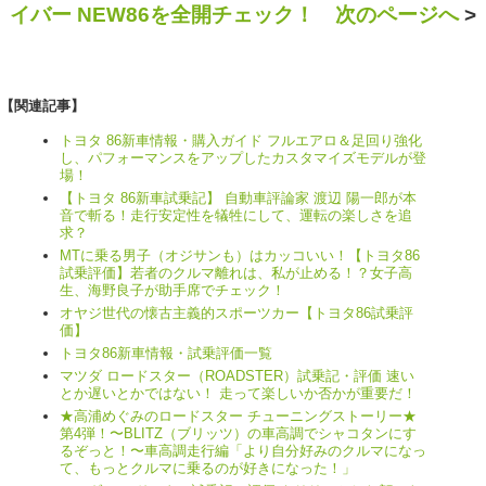
イバー NEW86を全開チェック！ 次のページへ
>
【関連記事】
トヨタ 86新車情報・購入ガイド フルエアロ＆足回り強化
し、パフォーマンスをアップしたカスタマイズモデルが登
場！
【トヨタ 86新車試乗記】 自動車評論家 渡辺 陽一郎が本
音で斬る！走行安定性を犠牲にして、運転の楽しさを追
求？
MTに乗る男子（オジサンも）はカッコいい！【トヨタ86
試乗評価】若者のクルマ離れは、私が止める！？女子高
生、海野良子が助手席でチェック！
オヤジ世代の懐古主義的スポーツカー【トヨタ86試乗評
価】
トヨタ86新車情報・試乗評価一覧
マツダ ロードスター（ROADSTER）試乗記・評価 速い
とか遅いとかではない！ 走って楽しいか否かが重要だ！
★高浦めぐみのロードスター チューニングストーリー★
第4弾！〜BLITZ（ブリッツ）の車高調でシャコタンにす
るぞっと！〜車高調走行編「より自分好みのクルマになっ
て、もっとクルマに乗るのが好きになった！」