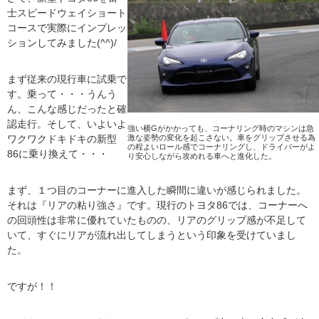
士スピードウェイショート
コースで実際にインプレッ
ションしてみました(^^)/
まず従来の現行車に試乗で
す。乗って・・・うんう
ん、こんな感じだったと確
認走行。そして、いよいよ
強い横Gがかかっても、コーナリング時のマシンは急
ワクワクドキドキの新型
激な姿勢の変化を起こさない。車をグリップさせる為
の程よいロール感でコーナリングし、ドライバーがよ
86に乗り換えて・・・
り安心しながら攻めれる車へと進化した。
まず、１つ目のコーナーに進入した瞬間に違いが感じられました。
それは『リアの粘り強さ』です。現行のトヨタ86では、コーナーへ
の回頭性は非常に優れていたものの、リアのグリップ感が不足して
いて、すぐにリアが流れ出してしまうという印象を受けていまし
た。
ですが！！