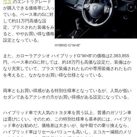
ウス
のエントリグレード
が購入できる価格帯に入っ
ている。ベース車のGに対
して約11万円高価な設
定。プラスされた装備をみ
ると、ややお買い得な価格
設定となっている。
HYBRID G“W×B”
また、カローラアクシオ ハイブリッドG“W×B”の価格は2,383,855
円。ベース車のGに対しては、約18万円も高価な設定だ。装備はか
なり充実していて、プラスで装備されたものや専用装備されたもの
を考えると、なかなかお買い得な仕様となっている。
両車ともお買い得感がある特別仕様車となっているが、人気が低い
セダンであるアクシオの方がお買い得感がある設定になっている。
ハイブリッド車で大人気のトヨタ車を買う以上、普通のガソリン車
は選びにくい。そのため、この特別仕様車も基本的には、ハイブリ
ッド車がお勧めだ。価格差は大きいが、短中期での乗り換えなら、
ハイブリッド車はリセールバリューも高いし、エコカー減税のメリ