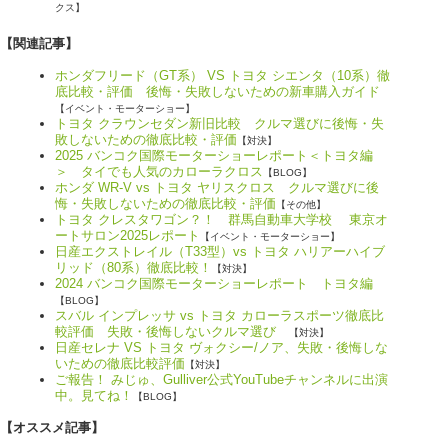
クス】
【関連記事】
ホンダフリード（GT系） VS トヨタ シエンタ（10系）徹
底比較・評価 後悔・失敗しないための新車購入ガイド
【イベント・モーターショー】
トヨタ クラウンセダン新旧比較 クルマ選びに後悔・失
敗しないための徹底比較・評価
【対決】
2025 バンコク国際モーターショーレポート＜トヨタ編
＞ タイでも人気のカローラクロス
【BLOG】
ホンダ WR-V vs トヨタ ヤリスクロス クルマ選びに後
悔・失敗しないための徹底比較・評価
【その他】
トヨタ クレスタワゴン？！ 群馬自動車大学校 東京オ
ートサロン2025レポート
【イベント・モーターショー】
日産エクストレイル（T33型）vs トヨタ ハリアーハイブ
リッド（80系）徹底比較！
【対決】
2024 バンコク国際モーターショーレポート トヨタ編
【BLOG】
スバル インプレッサ vs トヨタ カローラスポーツ徹底比
較評価 失敗・後悔しないクルマ選び
【対決】
日産セレナ VS トヨタ ヴォクシー/ノア、失敗・後悔しな
いための徹底比較評価
【対決】
ご報告！ みじゅ、Gulliver公式YouTubeチャンネルに出演
中。見てね！
【BLOG】
【オススメ記事】