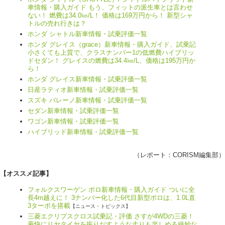
車情報・購入ガイド もう、フィットの派生車とは言わせ
ない！ 燃費は34.0㎞/L！ 価格は169万円から！ 新型シャ
トルの売れ行きは？
ホンダ シャトル新車情報・試乗評価一覧
ホンダ グレイス（grace）新車情報・購入ガイド、試乗記
小さくても上質で、クラスナンバー1の低燃費ハイブリッ
ドセダン！ グレイスの燃費は34.4㎞/L、価格は195万円か
ら！
ホンダ グレイス新車情報・試乗評価一覧
日産ラティオ新車情報・試乗評価一覧
スズキ バレーノ新車情報・試乗評価一覧
セダン新車情報・試乗評価一覧
ワゴン新車情報・試乗評価一覧
ハイブリッド新車情報・試乗評価一覧
（レポート：
CORISM編集部
）
【オススメ記事】
フォルクスワーゲン ポロ新車情報・購入ガイド ついに全
長4m越えに！ 3ナンバー化した6代目新型ポロは、1.0L直
3ターボを搭載
【ニュース・トピックス】
三菱エクリプスクロス試乗記・評価 さすが4WDの三菱！
豪快にリヤタイヤを振りだすような走りも楽しめる絶妙な