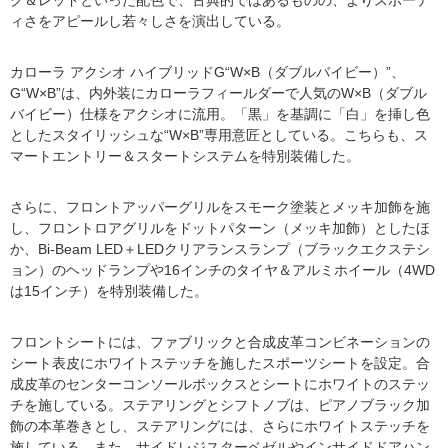
ク＆レッドといった配色で、古典的ではあるものの、よりスポーテ
ィさをアピールし若々しさを演出している。
カローラ アクシオ ハイブリッドG“W×B（ダブルバイビー）”、
G“W×B”は、内外装にカローラフィールダーで人気のW×B（ダブル
バイビー）仕様をアクシオに流用。「黒」を基調に「白」を挿し色
としたスタイリッシュな“W×B”専用意匠としている。こちらも、ス
マートエントリー＆スタートシステムを特別装備した。
さらに、フロントアッパーグリルをスモーク塗装とメッキ加飾を施
し、フロントロアグリルをドットパターン（メッキ加飾）としたほ
か、Bi-Beam LED＋LEDクリアランスランプ（ブラックエクステシ
ョン）のヘッドランプや16インチのタイヤ＆アルミホイール（4WD
は15インチ）を特別装備した。
フロントシートには、ファブリックと合成皮革コンビネーションの
シート表皮にホワイトステッチを施したスポーツシートを設定。合
成皮革のセンターコンソールボックスとシートにホワイトのステッ
チを施している。ステアリングとシフトノブは、ピアノブラック加
飾の本革巻きとし、ステアリングには、さらにホワイトステッチを
施している。また、サイドレジスターベゼルやインサイドドアハン