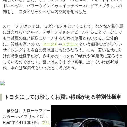
ドルベゼル、パワーウインドゥスイッチベースにピアノブラック加
飾をし、スタイリッシュな室内空間を創出した。
カローラ アクシオは、セダンモデルということで、なかなか若年層
には売れないクルマ。スポーティさをアピールすることで、少しで
も年齢層の低い顧客にリーチするための使用ともいえる。全体的
に、質感も高いので、
マークX
や
クラウン
という顧客などがダウン
サイジングする場合の受け皿にもなるだろう。まぁ、若い世代に向
けた特別仕様車だが、さすがのトヨタも20歳代や30歳代に売ろうと
しているのではなく、狙いはあくまで中高年。上手くいけば40歳
代、本命は50歳代といったところだろう。
トヨタにしては珍しくお買い得感がある特別仕様車
価格は、カローラフィー
ルダー ハイブリッドG“＋
Red”で2,413,309円。
プリ