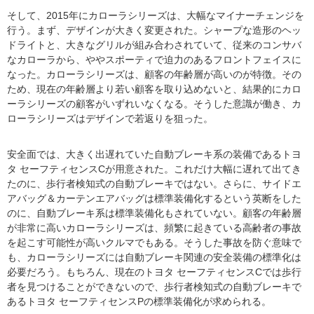
そして、2015年にカローラシリーズは、大幅なマイナーチェンジを
行う。まず、デザインが大きく変更された。シャープな造形のヘッ
ドライトと、大きなグリルが組み合わされていて、従来のコンサバ
なカローラから、ややスポーティで迫力のあるフロントフェイスに
なった。カローラシリーズは、顧客の年齢層が高いのが特徴。その
ため、現在の年齢層より若い顧客を取り込めないと、結果的にカロ
ーラシリーズの顧客がいずれいなくなる。そうした意識が働き、カ
ローラシリーズはデザインで若返りを狙った。
安全面では、大きく出遅れていた自動ブレーキ系の装備であるトヨ
タ セーフティセンスCが用意された。これだけ大幅に遅れて出てき
たのに、歩行者検知式の自動ブレーキではない。さらに、サイドエ
アバッグ＆カーテンエアバッグは標準装備化するという英断をした
のに、自動ブレーキ系は標準装備化もされていない。顧客の年齢層
が非常に高いカローラシリーズは、頻繁に起きている高齢者の事故
を起こす可能性が高いクルマでもある。そうした事故を防ぐ意味で
も、カローラシリーズには自動ブレーキ関連の安全装備の標準化は
必要だろう。もちろん、現在のトヨタ セーフティセンスCでは歩行
者を見つけることができないので、歩行者検知式の自動ブレーキで
あるトヨタ セーフティセンスPの標準装備化が求められる。