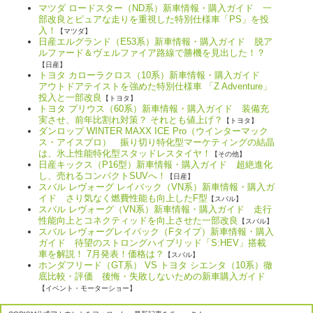
マツダ ロードスター（ND系）新車情報・購入ガイド 一
部改良とピュアな走りを重視した特別仕様車「PS」を投
入！
【マツダ】
日産エルグランド（E53系）新車情報・購入ガイド 脱ア
ルファード＆ヴェルファイア路線で勝機を見出した！？
【日産】
トヨタ カローラクロス（10系）新車情報・購入ガイド
アウトドアテイストを強めた特別仕様車 「Z Adventure」
投入と一部改良
【トヨタ】
トヨタ プリウス（60系）新車情報・購入ガイド 装備充
実させ、前年比割れ対策？ それとも値上げ？
【トヨタ】
ダンロップ WINTER MAXX ICE Pro（ウインターマック
ス・アイスプロ） 振り切り特化型マーケティングの結晶
は、氷上性能特化型スタッドレスタイヤ！
【その他】
日産キックス（P16型）新車情報・購入ガイド 超絶進化
し、売れるコンパクトSUVへ！
【日産】
スバル レヴォーグ レイバック（VN系）新車情報・購入ガ
イド さり気なく燃費性能も向上したF型
【スバル】
スバル レヴォーグ（VN系）新車情報・購入ガイド 走行
性能向上とコネクティッドを向上させた一部改良
【スバル】
スバル レヴォーグレイバック（Fタイプ）新車情報・購入
ガイド 待望のストロングハイブリッド「S:HEV」搭載
車を解説！ 7月発表！価格は？
【スバル】
ホンダフリード（GT系） VS トヨタ シエンタ（10系）徹
底比較・評価 後悔・失敗しないための新車購入ガイド
【イベント・モーターショー】