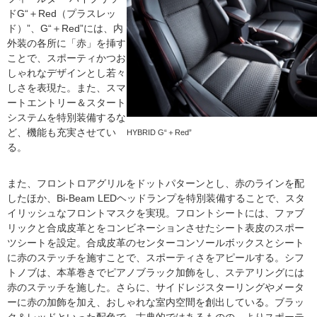
ドG“＋Red（プラスレッ
ド）”、G“＋Red”には、内
外装の各所に「赤」を挿す
ことで、スポーティかつお
しゃれなデザインとし若々
しさを表現た。また、スマ
ートエントリー＆スタート
システムを特別装備するな
ど、機能も充実させてい
HYBRID G“＋Red”
る。
また、フロントロアグリルをドットパターンとし、赤のラインを配
したほか、Bi-Beam LEDヘッドランプを特別装備することで、スタ
イリッシュなフロントマスクを実現。フロントシートには、ファブ
リックと合成皮革とをコンビネーションさせたシート表皮のスポー
ツシートを設定。合成皮革のセンターコンソールボックスとシート
に赤のステッチを施すことで、スポーティさをアピールする。シフ
トノブは、本革巻きでピアノブラック加飾をし、ステアリングには
赤のステッチを施した。さらに、サイドレジスターリングやメータ
ーに赤の加飾を加え、おしゃれな室内空間を創出している。ブラッ