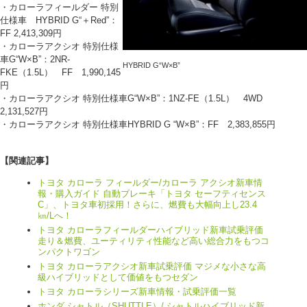
・カローラフィールダー 特別
仕様車 HYBRID G“＋Red”：
FF 2,413,309円
・カローラアクシオ 特別仕様
車G“W×B”：2NR-
HYBRID G“W×B”
FKE（1.5L） FF 1,990,145
円
・カローラアクシオ 特別仕様車G“W×B”：1NZ-FE（1.5L） 4WD
2,131,527円
・カローラアクシオ 特別仕様車HYBRID G “W×B”：FF 2,383,855円
【関連記事】
トヨタ カローラ フィールダー/カローラ アクシオ新車情
報・購入ガイド 自動ブレーキ「トヨタ セーフティセンス
C」、トヨタ車初採用！さらに、燃費も大幅向上し23.4
㎞/Lへ！
トヨタ カローラフィールダーハイブリッド新車試乗評価
走り＆燃費、ユーティリティ性能など高い総合力をもつコ
ンパクトワゴン
トヨタ カローラアクシオ新車試乗評価 マジメな小さな高
級ハイブリッドとして価値をもつセダン
トヨタ カローラシリーズ新車情報・試乗評価一覧
ホンダ シャトル（SHUTTLE）/ シャトルハイブリッド新