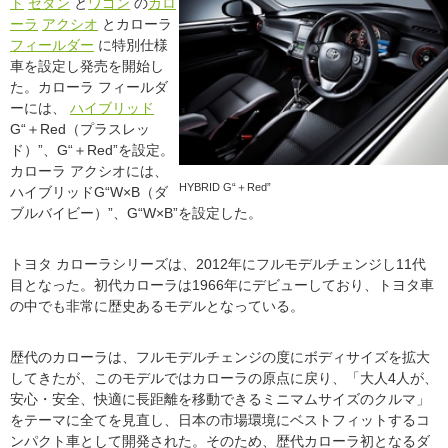
ト
セダン
と
ワゴン
の
カロ
ーラ
アクシオ
とカローラ
フィールダー
に特別仕様
車を設定し発売を開始し
た。カローラ フィールダ
ーには、
ハイブリッド
G“＋Red（プラスレッ
ド）”、G“＋Red”を設定。
カローラ アクシオには、
HYBRID G“＋Red”
ハイブリッドG“W×B（ダ
ブルバイビー）”、G“W×B”を設定した。
トヨタ カローラシリーズは、2012年にフルモデルチェンジし11代
目となった。初代カローラは1966年にデビューしており、トヨタ車
の中でも非常に歴史あるモデルとなっている。
歴代のカローラは、フルモデルチェンジの度にボディサイズを拡大
してきたが、このモデルではカローラの原点に戻り、「大人4人が、
安心・安全、快適に長距離を移動できるミニマムサイズのクルマ」
をテーマに全てを見直し、日本の市場環境にベストフィットするコ
ンパクト車として開発された。そのため、歴代カローラ初となるダ