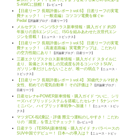
S-AWCに脱帽！
【レビュー】
【日産リーフ 長期評価レポートvol.6】 日差リーフの実電
費チェック！ （一般道編）コツコツ電費を稼ぐe-
Pedal
【評論家ブログ : 日産リーフ】
メルセデス・ベンツSクラス新車情報・購入ガイド 約20
年振りの直6エンジンに、ISGを組みあわせた次世代エン
ジンを搭載！
【ニュース・トピックス】
【日産リーフ 長期評価レポートvol.5】 日差リーフの実電
費チェック！ （高速道路編）実電費アップは、こだわり
の空力性能にあり！
【評論家ブログ : 日産リーフ】
三菱エクリプスクロス新車情報・購入ガイド スタイルに
走り、装備とスキ無しの完成度を誇るコンパクトSUV。
ガソリン車だけしかないことが、唯一の弱点？
【ニュース・
トピックス】
【日産リーフ 長期評価レポートvol.4】 30歳代クルマ好き
女性、初めての電気自動車！ その評価は？
【評論家ブログ :
日産リーフ】
日産セレナe-POWER新車情報・購入ガイド ついに、シリ
ーズハイブリッドシステムを搭載したセレナ！ 5ナンバー
ミニバン、ハイブリッド車戦争へ加速！！
【ニュース・トピッ
クス】
マツダCX-8試乗記・評価 際立つ運転のしやすさ！ こだわ
りの「躍度」を雪上でチェック！
【レビュー】
日産テラ（TERRA)新車情報・購入ガイド ナバラベースの
SUV中国でデビュー！ 日本への導入は？
【ニュース・トピッ