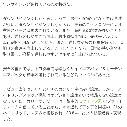
ウンサイジングされているのが特徴だ。
ダウンサイジングしたからといって、居住性が犠牲になっては意味
がない。ダウンサイジングしながらも、最新のテクノロジーにより
室内スペースは拡大されている。また、高齢者の顧客が多いことも
あり、運転のしやすさも向上。最小回転半径は、先代モデルより
0.2m縮小し4.9mとしている。また、運転席からの死角を減らし、見
切りの良さも向上している。こうしたことから、日本の狭い道でも
取り回しが容易で運転しやすいクルマに仕上げられている。
安全装備面では、トヨタ車では珍しくサイドエアバッグ＆カーテン
エアバッグが標準装備化されているなど高いレベルにあった。
デビュー当初は、1.3Lと1.5Lのガソリン車のみの設定。しかし、ア
イドリングストップ機能はオプション設定という物足りない設定と
なっていた。カローラシリーズは、基本的に
ヴィッツ系
のプラット
フォームを使っていることから、やや遅れてアクアと同様の1.5Lの
ハイブリッドシステムが搭載され、33.8㎞/Lという超低燃費を実現
した。