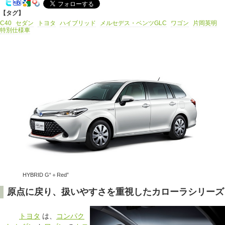
【タグ】
C40
セダン
トヨタ
ハイブリッド
メルセデス・ベンツGLC
ワゴン
片岡英明
特別仕様車
HYBRID G“＋Red”
原点に戻り、扱いやすさを重視したカローラシリーズ
トヨタ
は、
コンパク