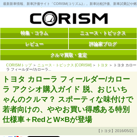
コ
最新新車情報、新車評価サイト「CORISM(コリズム)」。新車比較評価、新車試乗記
ン
テ
ン
ツ
へ
ス
特集・コラム
ニュース・トピックス
キ
ッ
レビュー
評論家ブログ
プ
クルマ買取・査定
CORISMトップ
＞
ニュース・トピックス [CORISM]
＞
トヨタ
＞ トヨタ カロー
ラ フィールダー/カローラ...
トヨタ カローラ フィールダー/カロー
ラ アクシオ購入ガイド 脱、おじいち
ゃんのクルマ？ スポーティな味付けで
若者向けの、ややお買い得感ある特別
仕様車＋RedとW×Bが登場
【トヨタ】2016/05/21