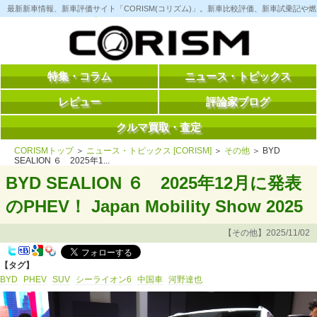
コ
最新新車情報、新車評価サイト「CORISM(コリズム)」。新車比較評価、新車試乗記
ン
テ
ン
ツ
へ
ス
特集・コラム
ニュース・トピックス
キ
ッ
レビュー
評論家ブログ
プ
クルマ買取・査定
CORISMトップ
＞
ニュース・トピックス [CORISM]
＞
その他
＞ BYD
SEALION ６ 2025年1...
BYD SEALION ６ 2025年12月に発表
のPHEV！ Japan Mobility Show 2025
【その他】2025/11/02
【タグ】
BYD
PHEV
SUV
シーライオン6
中国車
河野達也