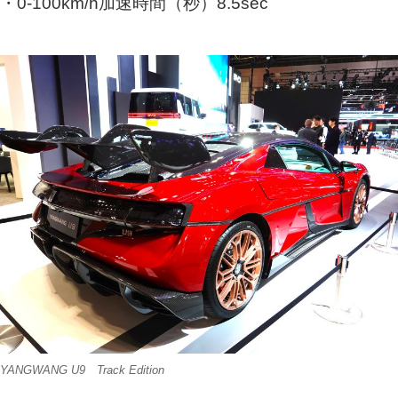
・0-100km/h加速時間（秒）8.5sec
YANGWANG U9 Track Edition