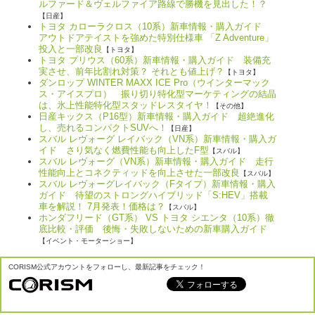
ルファード＆ヴェルファイア路線で勝機を見出した！？
【日産】
トヨタ カローラクロス（10系）新車情報・購入ガイド
アウトドアテイストを強めた特別仕様車 「Z Adventure」
投入と一部改良
【トヨタ】
トヨタ プリウス（60系）新車情報・購入ガイド 装備充
実させ、前年比割れ対策？ それとも値上げ？
【トヨタ】
ダンロップ WINTER MAXX ICE Pro（ウインターマック
ス・アイスプロ） 振り切り特化型マーケティングの結晶
は、氷上性能特化型スタッドレスタイヤ！
【その他】
日産キックス（P16型）新車情報・購入ガイド 超絶進化
し、売れるコンパクトSUVへ！
【日産】
スバル レヴォーグ レイバック（VN系）新車情報・購入ガ
イド さり気なく燃費性能も向上したF型
【スバル】
スバル レヴォーグ（VN系）新車情報・購入ガイド 走行
性能向上とコネクティッドを向上させた一部改良
【スバル】
スバル レヴォーグレイバック（Fタイプ）新車情報・購入
ガイド 待望のストロングハイブリッド「S:HEV」搭載
車を解説！ 7月発表！価格は？
【スバル】
ホンダフリード（GT系） VS トヨタ シエンタ（10系）徹
底比較・評価 後悔・失敗しないための新車購入ガイド
【イベント・モーターショー】
CORISM公式アカウントをフォローし、最新記事をチェック！