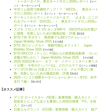
「トーヨータイヤ」東京オートサロン2026レポート
【イベ
ント・モーターショー】
中空リム採用で静粛性アップ！？「WEDS」 東京オート
サロン2026レポート
【イベント・モーターショー】
サーキットからヴィンテージカーまで、「止まる」にこだ
わるブレーキの「DIXCEL」！ 東京オートサロン2026レ
ポート
【イベント・モーターショー】
スズキ フロンクス VS ホンダWR-V 200万円台SUV選び
に後悔・失敗しないための徹底比較・評価
【対決】
BYD T35 平ボディ 商用車でもBEVでチャレンジ！
Japan Mobility Show 2025
【その他】
BYD J6リビングカー 移動可能なオフィス！ Japan
Mobility Show 2025
【その他】
BYD RACCO（ラッコ）中国からの刺客軽自動車、ついに
全貌が明らかに！ Japan Mobility Show 2025
【その他】
2025-2026日本カー・オブ・ザ・イヤー ノミネート車リス
ト公開！ 今年のナンバー1は、どのクルマ？
【イベント情報】
マツダCX-80 vs 日産エクストレイル クルマ選びに後
悔・失敗しないための徹底比較・評価
【対決】
2025 バンコク国際モーターショーレポート＜BYD、水中
走行？編＞
【BLOG】
【オススメ記事】
マツダ ロードスター（ND系）新車情報・購入ガイド 一
部改良とピュアな走りを重視した特別仕様車「PS」を投
入！
【マツダ】
日産エルグランド（E53系）新車情報・購入ガイド 脱ア