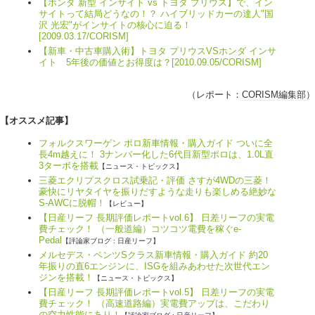
【ホンダ 新型 インサイト vs トヨタ プリウス】で、イン
サイトって結局どうなの！？ ハイブリッドカーの達人"国
沢 光宏"がインサイトの核心に迫る！
[2009.03.17/CORISM]
【新車・中古車購入術】トヨタ プリウスVSホンダ インサ
イト 5年後の価値とお得度は？[2010.09.05/CORISM]
（レポート：
CORISM編集部
）
【オススメ記事】
フォルクスワーゲン ポロ新車情報・購入ガイド ついに全
長4m越えに！ 3ナンバー化した6代目新型ポロは、1.0L直
3ターボを搭載
【ニュース・トピックス】
三菱エクリプスクロス試乗記・評価 さすが4WDの三菱！
豪快にリヤタイヤを振りだすような走りも楽しめる絶妙な
S-AWCに脱帽！
【レビュー】
【日産リーフ 長期評価レポートvol.6】 日差リーフの実電
費チェック！ （一般道編）コツコツ電費を稼ぐe-
Pedal
【評論家ブログ : 日産リーフ】
メルセデス・ベンツSクラス新車情報・購入ガイド 約20
年振りの直6エンジンに、ISGを組みあわせた次世代エン
ジンを搭載！
【ニュース・トピックス】
【日産リーフ 長期評価レポートvol.5】 日差リーフの実電
費チェック！ （高速道路編）実電費アップは、こだわり
の空力性能にあり！