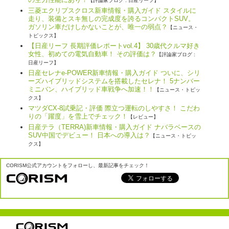
【評論家ブログ : 日産リーフ】
三菱エクリプスクロス新車情報・購入ガイド スタイルに
走り、装備とスキ無しの完成度を誇るコンパクトSUV。
ガソリン車だけしかないことが、唯一の弱点？
【ニュース・
トピックス】
【日産リーフ 長期評価レポートvol.4】 30歳代クルマ好き
女性、初めての電気自動車！ その評価は？
【評論家ブログ :
日産リーフ】
日産セレナe-POWER新車情報・購入ガイド ついに、シリ
ーズハイブリッドシステムを搭載したセレナ！ 5ナンバー
ミニバン、ハイブリッド車戦争へ加速！！
【ニュース・トピッ
クス】
マツダCX-8試乗記・評価 際立つ運転のしやすさ！ こだわ
りの「躍度」を雪上でチェック！
【レビュー】
日産テラ（TERRA)新車情報・購入ガイド ナバラベースの
SUV中国でデビュー！ 日本への導入は？
【ニュース・トピッ
クス】
CORISM公式アカウントをフォローし、最新記事をチェック！