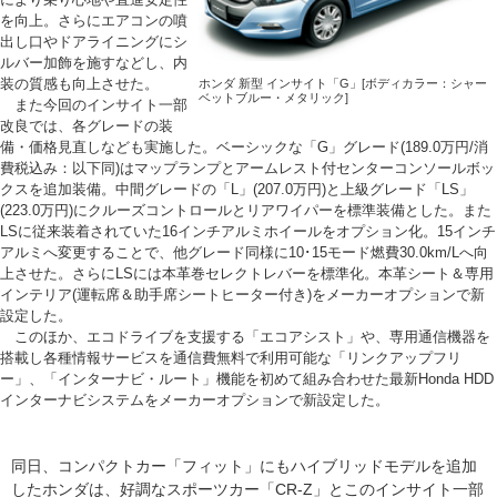
を向上。さらにエアコンの噴
出し口やドアライニングにシ
ルバー加飾を施すなどし、内
装の質感も向上させた。
ホンダ 新型 インサイト「G」[ボディカラー：シャー
ベットブルー・メタリック]
また今回のインサイト一部
改良では、各グレードの装
備・価格見直しなども実施した。ベーシックな「G」グレード(189.0万円/消
費税込み：以下同)はマップランプとアームレスト付センターコンソールボッ
クスを追加装備。中間グレードの「L」(207.0万円)と上級グレード「LS」
(223.0万円)にクルーズコントロールとリアワイパーを標準装備とした。また
LSに従来装着されていた16インチアルミホイールをオプション化。15インチ
アルミへ変更することで、他グレード同様に10･15モード燃費30.0km/Lへ向
上させた。さらにLSには本革巻セレクトレバーを標準化。本革シート＆専用
インテリア(運転席＆助手席シートヒーター付き)をメーカーオプションで新
設定した。
このほか、エコドライブを支援する「エコアシスト」や、専用通信機器を
搭載し各種情報サービスを通信費無料で利用可能な「リンクアップフリ
ー」、「インターナビ・ルート」機能を初めて組み合わせた最新Honda HDD
インターナビシステムをメーカーオプションで新設定した。
同日、コンパクトカー「フィット」にもハイブリッドモデルを追加
したホンダは、好調なスポーツカー「CR-Z」とこのインサイト一部