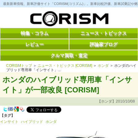
コ
最新新車情報、新車評価サイト「CORISM(コリズム)」。新車比較評価、新車試乗記
ン
テ
ン
ツ
へ
ス
特集・コラム
ニュース・トピックス
キ
ッ
レビュー
評論家ブログ
プ
クルマ買取・査定
CORISMトップ
＞
ニュース・トピックス [CORISM]
＞
ホンダ
＞ ホンダのハイ
ブリッド専用車「インサイト」...
ホンダのハイブリッド専用車「インサ
イト」が一部改良 [CORISM]
【ホンダ】2010/10/08
【タグ】
インサイト
ハイブリッド
ホンダ