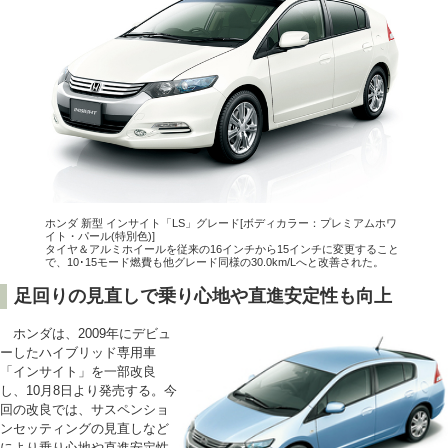
ホンダ 新型 インサイト「LS」グレード[ボディカラー：プレミアムホワ
イト・パール(特別色)]
タイヤ＆アルミホイールを従来の16インチから15インチに変更すること
で、10･15モード燃費も他グレード同様の30.0km/Lへと改善された。
足回りの見直しで乗り心地や直進安定性も向上
ホンダは、2009年にデビュ
ーしたハイブリッド専用車
「インサイト」を一部改良
し、10月8日より発売する。今
回の改良では、サスペンショ
ンセッティングの見直しなど
により乗り心地や直進安定性