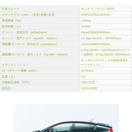
代表グレード
ホンダ インサイト G[FF]
ボディサイズ［mm］（全長×全幅×全高）
4390x1695x1425mm
車両重量［kg］
1190kg
総排気量［cc］
1339cc
エンジン・最高出力［ps(kw)/rpm］
88ps(65kW)/5800rpm
エンジン・最大トルク［kg-m(N・m)/rpm］
12.3kg-m(121N・m)/4500rpm
電動機(モーター)・最高出力［ps(kw)/rpm］
14ps(10kW)/1500rpm
8.0kg-m(78N・m)/1000rpm[※エンジ
電動機(モーター)・最大トルク［kg-m(N・m)/rpm］
ン始動時：9.4kg-m(92N･m)/500rpm]
ホンダマルチマチックS(無段変速オ
トランスミッション
ートマチック)
10・15モード燃費［km/L］
30.0km/L
定員［人］
5人
消費税込価格［万円］
189.0万円
発売日
2010/10/08