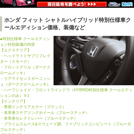
ホンダ フィット シャトルハイブリッド特別仕様車ク
ールエディション価格、装備など
●特別仕様車 クールエディシ
ョン特別装備の内容
【エクステリア】
・ヘッドライトサブリフレク
ター（スモーク）
・フロントグリル（ダークク
ロームメッキ）
・リアライセンスガーニッシ
ュ（ダーククロームメッキ）
・ハーフシェイド・フロントウインドウ（HYBRID特別仕様車 クールエディ
ションのみ）※1
【インテリア】
・専用インテリアカラー（ブラック）
・本革巻ステアリングホイール（ブルーステッチ）
・本革巻セレクトレバー（ブルーステッチ）
・プライムスムース&スウェード調、ファブリックコンビシート（ブルーダ
ブルステッチ）