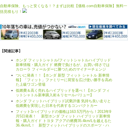
自動車保険、もっと安くなる！？まずは比較【価格.com自動車保険】無料一
括見積もり！
【関連記事】
ホンダ フィットシャトル/フィットシャトルハイブリッド
新車情報・購入ガイド 燃費で負けるが、お買い得さでは
カローラ フィールダーに勝つためのマイナーチェンジ
ついに発表！！【ホンダ 新型 フィット シャトル 新車情
報】「フィット」ファミリーに荷室を広げ使い勝手を高め
た上級ワゴン登場
低燃費＆高く売れるハイブリッドを選べ！【ホンダ フィ
ットシャトル新車購入術＆リセールバリュー】
ホンダ フィットハイブリッド試乗評価 気持ち良い走りと
低燃費を実現した日本を代表するコンパクトカー
フィット3ハイブリッドの価格は163.5万円から！2013年9
月5日発表！ 新型ホンダ フィット ハイブリッド新車情
報・購入ガイド トヨタ アクアの燃費35.4km/Lを越えるた
36.4km/L！ 新型フィットハイブリッドのスポーツ・ハ