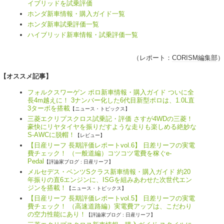
イブリッドを試乗評価
ホンダ新車情報・購入ガイド一覧
ホンダ新車試乗評価一覧
ハイブリッド新車情報・試乗評価一覧
（レポート：
CORISM編集部
）
【オススメ記事】
フォルクスワーゲン ポロ新車情報・購入ガイド ついに全
長4m越えに！ 3ナンバー化した6代目新型ポロは、1.0L直
3ターボを搭載
【ニュース・トピックス】
三菱エクリプスクロス試乗記・評価 さすが4WDの三菱！
豪快にリヤタイヤを振りだすような走りも楽しめる絶妙な
S-AWCに脱帽！
【レビュー】
【日産リーフ 長期評価レポートvol.6】 日差リーフの実電
費チェック！ （一般道編）コツコツ電費を稼ぐe-
Pedal
【評論家ブログ : 日産リーフ】
メルセデス・ベンツSクラス新車情報・購入ガイド 約20
年振りの直6エンジンに、ISGを組みあわせた次世代エン
ジンを搭載！
【ニュース・トピックス】
【日産リーフ 長期評価レポートvol.5】 日差リーフの実電
費チェック！ （高速道路編）実電費アップは、こだわり
の空力性能にあり！
【評論家ブログ : 日産リーフ】