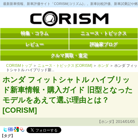
コ
最新新車情報、新車評価サイト「CORISM(コリズム)」。新車比較評価、新車試乗記
ン
テ
ン
ツ
へ
ス
特集・コラム
ニュース・トピックス
キ
ッ
レビュー
評論家ブログ
プ
クルマ買取・査定
CORISMトップ
＞
ニュース・トピックス [CORISM]
＞
ホンダ
＞ ホンダ フィッ
トシャトル ハイブリッド新...
ホンダ フィットシャトル ハイブリッ
ド新車情報・購入ガイド 旧型となった
モデルをあえて選ぶ理由とは？
[CORISM]
【ホンダ】2014/01/05
【タグ】