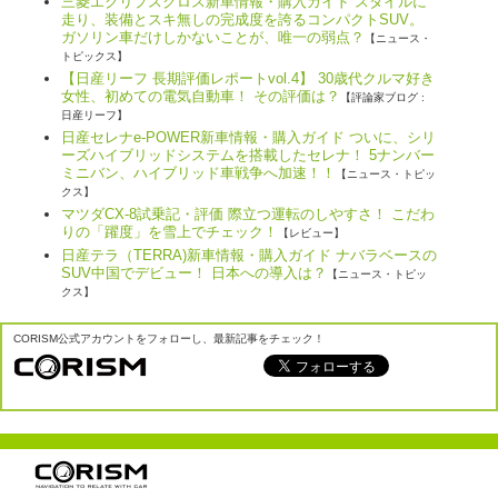
三菱エクリプスクロス新車情報・購入ガイド スタイルに
走り、装備とスキ無しの完成度を誇るコンパクトSUV。
ガソリン車だけしかないことが、唯一の弱点？
【ニュース・
トピックス】
【日産リーフ 長期評価レポートvol.4】 30歳代クルマ好き
女性、初めての電気自動車！ その評価は？
【評論家ブログ :
日産リーフ】
日産セレナe-POWER新車情報・購入ガイド ついに、シリ
ーズハイブリッドシステムを搭載したセレナ！ 5ナンバー
ミニバン、ハイブリッド車戦争へ加速！！
【ニュース・トピッ
クス】
マツダCX-8試乗記・評価 際立つ運転のしやすさ！ こだわ
りの「躍度」を雪上でチェック！
【レビュー】
日産テラ（TERRA)新車情報・購入ガイド ナバラベースの
SUV中国でデビュー！ 日本への導入は？
【ニュース・トピッ
クス】
CORISM公式アカウントをフォローし、最新記事をチェック！