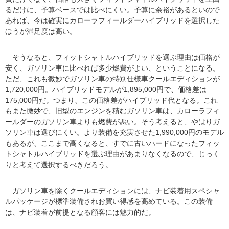
るだけに、予算ベースでは比べにくい。予算に余裕があるといので
あれば、今は確実にカローラフィールダーハイブリッドを選択した
ほうが満足度は高い。
そうなると、フィットシャトルハイブリッドを選ぶ理由は価格が
安く、ガソリン車に比べれば多少燃費がよい、ということになる。
ただ、これも微妙でガソリン車の特別仕様車クールエディションが
1,720,000円。ハイブリッドモデルが1,895,000円で、価格差は
175,000円だ。つまり、この価格差がハイブリッド代となる。これ
もまた微妙で、旧型のエンジンを積むガソリン車は、カローラフィ
ールダーのガソリン車よりも燃費が悪い。そう考えると、やはりガ
ソリン車は選びにくい。より装備を充実させた1,990,000円のモデル
もあるが、ここまで高くなると、すでに古いハードになったフィッ
トシャトルハイブリッドを選ぶ理由があまりなくなるので、じっく
りと考えて選択するべきだろう。
ガソリン車を除くクールエディションには、ナビ装着用スペシャ
ルパッケージが標準装備されお買い得感を高めている。この装備
は、ナビ装着が前提となる顧客には魅力的だ。