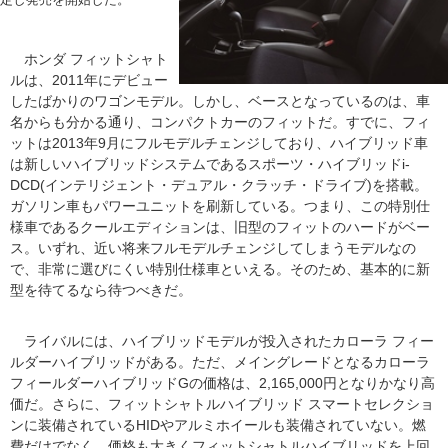
ホンダ フィットシャト
ルは、2011年にデビュー
したばかりのワゴンモデル。しかし、ベースとなっているのは、車
名からも分かる通り、コンパクトカーのフィットだ。すでに、フィ
ットは2013年9月にフルモデルチェンジしており、ハイブリッド車
は新しいハイブリッドシステムであるスポーツ・ハイブリッドi-
DCD(インテリジェント・デュアル・クラッチ・ドライブ)を搭載。
ガソリン車もパワーユニットを刷新している。つまり、この特別仕
様車であるクールエディションは、旧型のフィットのハードがベー
ス。いずれ、近い将来フルモデルチェンジしてしまうモデルなの
で、非常に選びにくい特別仕様車といえる。そのため、基本的に新
型を待てるなら待つべきだ。
ライバルには、ハイブリッドモデルが投入されたカローラ フィー
ルダーハイブリッドがある。ただ、メイングレードとなるカローラ
フィールダーハイブリッドGの価格は、2,165,000円となりかなり高
価だ。さらに、フィットシャトルハイブリッド スマートセレクショ
ンに装備されているHIDやアルミホイールも装備されていない。燃
費だけでなく、価格も大きくフィットシャトルハイブリッドを上回