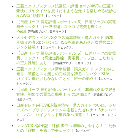
三菱エクリプスクロス試乗記・評価 さすが4WDの三菱！
豪快にリヤタイヤを振りだすような走りも楽しめる絶妙な
S-AWCに脱帽！
【レビュー】
【日産リーフ 長期評価レポートvol.6】 日差リーフの実電
費チェック！ （一般道編）コツコツ電費を稼ぐe-
Pedal
【評論家ブログ : 日産リーフ】
メルセデス・ベンツSクラス新車情報・購入ガイド 約20
年振りの直6エンジンに、ISGを組みあわせた次世代エン
ジンを搭載！
【ニュース・トピックス】
【日産リーフ 長期評価レポートvol.5】 日差リーフの実電
費チェック！ （高速道路編）実電費アップは、こだわり
の空力性能にあり！
【評論家ブログ : 日産リーフ】
三菱エクリプスクロス新車情報・購入ガイド スタイルに
走り、装備とスキ無しの完成度を誇るコンパクトSUV。
ガソリン車だけしかないことが、唯一の弱点？
【ニュース・
トピックス】
【日産リーフ 長期評価レポートvol.4】 30歳代クルマ好き
女性、初めての電気自動車！ その評価は？
【評論家ブログ :
日産リーフ】
日産セレナe-POWER新車情報・購入ガイド ついに、シリ
ーズハイブリッドシステムを搭載したセレナ！ 5ナンバー
ミニバン、ハイブリッド車戦争へ加速！！
【ニュース・トピッ
クス】
マツダCX-8試乗記・評価 際立つ運転のしやすさ！ こだわ
りの「躍度」を雪上でチェック！
【レビュー】