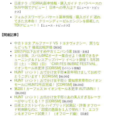
日産テラ（TERRA)新車情報・購入ガイド ナバラベースの
SUV中国でデビュー！ 日本への導入は？
【ニュース・トピッ
クス】
フォルクスワーゲン パサート新車情報・購入ガイド 遅れ
てきた大本命！ クリーンディーゼルエンジンを搭載した
TDIデビュー！！
【ニュース・トピックス】
【関連記事】
中古トヨタ アルファード VS トヨタヴォクシー、買うな
らどっち？ 徹底比較評価
【対決】
100万円以下おすすめ中古ミニバン5選
【生活・文化】
トヨタ86、スバルBRZオーナー集合せよ！体感できるチ
ューニング＆ドレスアップパーツ イベント開催！ 5月28
日（土）～29日（日）「CAR FES 86/BRZ FESTIVAL」
イオンモール木更津 [CORISM]
【イベント情報】
HUNT（ハント）おでかけ女子部★新年明けましておめで
とうございます！ [CORISM]
【BLOG】
HUNT（ハント）おでかけ女子部☆ 愛知県常滑市のイオン
モールにHUNT2号店完成！ [CORISM]
【BLOG】
第2回！カーフェス in イオンモール木更津 AUTUMN！！
【BLOG】
HUNT（ハント）お出かけ女子部☆あの美人すぎるレーサ
ーがやってくる！？ [CORISM]
【BLOG】
日産エクストレイル ハイブリッド試乗記・評価 オフロー
ド初体験なのに「20度の急坂を１人で登れ！？」エコラ
ン＆オフロード試乗！！ （オフロード編）
【日産】