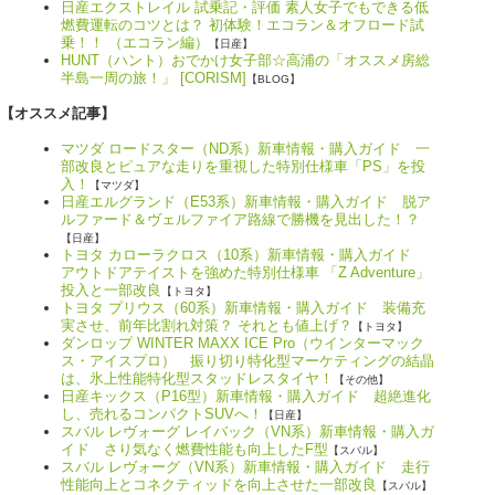
日産エクストレイル 試乗記・評価 素人女子でもできる低
燃費運転のコツとは？ 初体験！エコラン＆オフロード試
乗！！ （エコラン編）
【日産】
HUNT（ハント）おでかけ女子部☆高浦の「オススメ房総
半島一周の旅！」 [CORISM]
【BLOG】
【オススメ記事】
マツダ ロードスター（ND系）新車情報・購入ガイド 一
部改良とピュアな走りを重視した特別仕様車「PS」を投
入！
【マツダ】
日産エルグランド（E53系）新車情報・購入ガイド 脱ア
ルファード＆ヴェルファイア路線で勝機を見出した！？
【日産】
トヨタ カローラクロス（10系）新車情報・購入ガイド
アウトドアテイストを強めた特別仕様車 「Z Adventure」
投入と一部改良
【トヨタ】
トヨタ プリウス（60系）新車情報・購入ガイド 装備充
実させ、前年比割れ対策？ それとも値上げ？
【トヨタ】
ダンロップ WINTER MAXX ICE Pro（ウインターマック
ス・アイスプロ） 振り切り特化型マーケティングの結晶
は、氷上性能特化型スタッドレスタイヤ！
【その他】
日産キックス（P16型）新車情報・購入ガイド 超絶進化
し、売れるコンパクトSUVへ！
【日産】
スバル レヴォーグ レイバック（VN系）新車情報・購入ガ
イド さり気なく燃費性能も向上したF型
【スバル】
スバル レヴォーグ（VN系）新車情報・購入ガイド 走行
性能向上とコネクティッドを向上させた一部改良
【スバル】