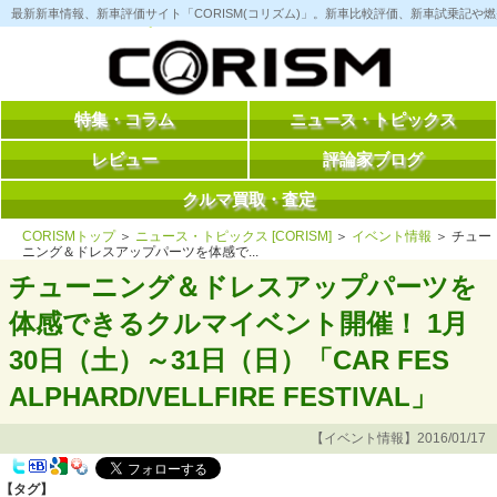
コ
最新新車情報、新車評価サイト「CORISM(コリズム)」。新車比較評価、新車試乗記
ン
テ
ン
ツ
へ
ス
特集・コラム
ニュース・トピックス
キ
ッ
レビュー
評論家ブログ
プ
クルマ買取・査定
CORISMトップ
＞
ニュース・トピックス [CORISM]
＞
イベント情報
＞ チュー
ニング＆ドレスアップパーツを体感で...
チューニング＆ドレスアップパーツを
体感できるクルマイベント開催！ 1月
30日（土）～31日（日）「CAR FES
ALPHARD/VELLFIRE FESTIVAL」
【イベント情報】2016/01/17
【タグ】