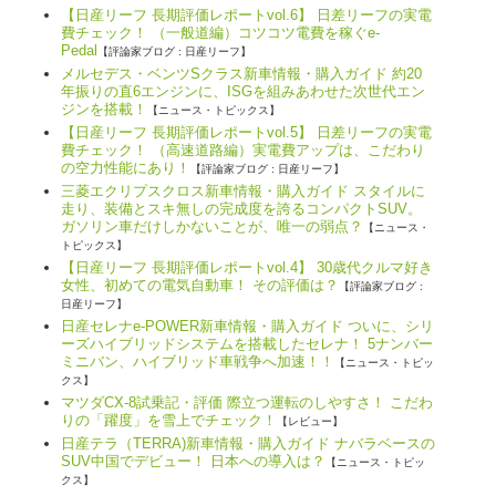
【日産リーフ 長期評価レポートvol.6】 日差リーフの実電
費チェック！ （一般道編）コツコツ電費を稼ぐe-
Pedal
【評論家ブログ : 日産リーフ】
メルセデス・ベンツSクラス新車情報・購入ガイド 約20
年振りの直6エンジンに、ISGを組みあわせた次世代エン
ジンを搭載！
【ニュース・トピックス】
【日産リーフ 長期評価レポートvol.5】 日差リーフの実電
費チェック！ （高速道路編）実電費アップは、こだわり
の空力性能にあり！
【評論家ブログ : 日産リーフ】
三菱エクリプスクロス新車情報・購入ガイド スタイルに
走り、装備とスキ無しの完成度を誇るコンパクトSUV。
ガソリン車だけしかないことが、唯一の弱点？
【ニュース・
トピックス】
【日産リーフ 長期評価レポートvol.4】 30歳代クルマ好き
女性、初めての電気自動車！ その評価は？
【評論家ブログ :
日産リーフ】
日産セレナe-POWER新車情報・購入ガイド ついに、シリ
ーズハイブリッドシステムを搭載したセレナ！ 5ナンバー
ミニバン、ハイブリッド車戦争へ加速！！
【ニュース・トピッ
クス】
マツダCX-8試乗記・評価 際立つ運転のしやすさ！ こだわ
りの「躍度」を雪上でチェック！
【レビュー】
日産テラ（TERRA)新車情報・購入ガイド ナバラベースの
SUV中国でデビュー！ 日本への導入は？
【ニュース・トピッ
クス】