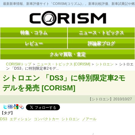
コ
最新新車情報、新車評価サイト「CORISM(コリズム)」。新車比較評価、新車試乗記
ン
テ
ン
ツ
へ
ス
特集・コラム
ニュース・トピックス
キ
ッ
レビュー
評論家ブログ
プ
クルマ買取・査定
CORISMトップ
＞
ニュース・トピックス [CORISM]
＞
シトロエン
＞ シトロエ
ン 「DS3」に特別限定車2モデ...
シトロエン 「DS3」に特別限定車2モ
デルを発売 [CORISM]
【シトロエン】2010/10/27
【タグ】
DS3
エディション
コンパクトカー
シトロエン
ノアール