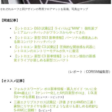
それぞれルーフと同デザインの専用フロアマットを装備。写真はマップ
【関連記事】
【シトロエン DS3 試乗記】ライバルは"MINI"！ 個性派プ
レミアムハッチバックがフランスからやってきた
【シトロエン 新型 DS3 新車情報】パーソナル感覚あふれ
る新コンパクトハッチバック
【シトロエン 新型 C3 試乗記】圧倒的な開放感を武器に
シトロエンのエントリーモデルが久々に復活
【シトロエン 新型 C3 新車情報】シトロエン独自の新感
覚ドライブが楽しめる新型コンパクト
（レポート：
CORISM編集部
）
【オススメ記事】
フォルクスワーゲン ポロ新車情報・購入ガイド ついに全
長4m越えに！ 3ナンバー化した6代目新型ポロは、1.0L直
3ターボを搭載
【ニュース・トピックス】
三菱エクリプスクロス試乗記・評価 さすが4WDの三菱！
豪快にリヤタイヤを振りだすような走りも楽しめる絶妙な
S-AWCに脱帽！
【レビュー】