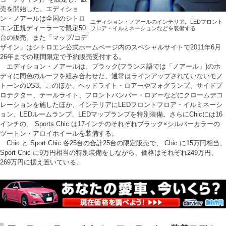
売を開始した。エディショ
ン・ノアールは全国のシトロ
エディション・ノアールのインテリア。LEDフロント
エン正規ディーラーで限定50
フロア・イルミネーションなどを装備する
台の販売。また「マップ/コデ
ザイン」はシトロエン公式ホームページ内のスペシャルサイトで2011年6月
26年までの期間限定で予約販売受付する。
エディション・ノアールは、ブラック(フランス語では「ノアール」)のホ
ディに同色のルーフを組み合わせた、通常はラインアップされていないモノ
トーンのDS3。このほか、ヘッドライト・ロアーやフォグランプ、サイドプ
ロテクター、テールライト、フロントバンパー・ロアーなどにクロームデコ
レーションを施したほか、インテリアにLEDフロントフロア・イルミネーシ
ョン、LEDルームランプ、LEDマップランプを特別装備。さらにChicには16
インチの、 Sports Chic は17インチのそれぞれブラック×シルバーカラーの
ツートン・アロイホイールを装備する。
Chic と Sport Chic 各25台の合計25台の限定販売で、 Chic に15万円相当、
Sport Chic に9万円相当の特別装備をしながら、価格はそれぞれ249万円、
269万円に据え置いている。