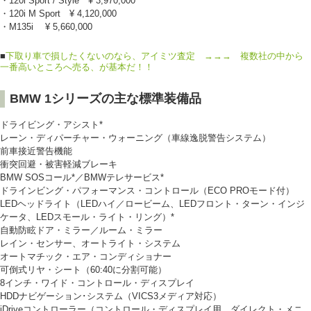
・120i Sport / Style ¥ 3,970,000
・120i M Sport ¥ 4,120,000
・M135i ¥ 5,660,000
■
下取り車で損したくないのなら、アイミツ査定 →→→ 複数社の中から
一番高いところへ売る、が基本だ！！
BMW 1シリーズの主な標準装備品
ドライビング・アシスト*
レーン・ディパーチャー・ウォーニング（車線逸脱警告システム）
前車接近警告機能
衝突回避・被害軽減ブレーキ
BMW SOSコール*／BMWテレサービス*
ドラインビング・パフォーマンス・コントロール（ECO PROモード付）
LEDヘッドライト（LEDハイ／ロービーム、LEDフロント・ターン・インジ
ケータ、LEDスモール・ライト・リング）*
自動防眩ドア・ミラー／ルーム・ミラー
レイン・センサー、オートライト・システム
オートマチック・エア・コンディショナー
可倒式リヤ・シート（60:40に分割可能）
8インチ・ワイド・コントロール・ディスプレイ
HDDナビゲーション･システム（VICS3メディア対応）
iDriveコントローラー（コントロール・ディスプレイ用、ダイレクト・メニ