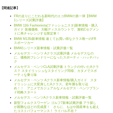
【関連記事】
FRの走りにこだわる新時代のエコBMWの第一弾【BMW
1シリーズ試乗評価】
BMW 116i Fashionista(ファッショニスタ)新車情報・購入
ガイド 装備価格、大幅ディスカウントで、激戦Cセグメン
トに再チャレンジする限定車！
BMW M135i新車情報 速くてお買い得なクラス唯一のFR
スポーツカー
BMW1シリーズ新車情報・試乗評価一覧
メルセデス・ベンツ Aクラス試乗評価 メルセデスなの
に、価格的フレンドリーになったスポーティ・ハッチバッ
ク
メルセデス・ベンツCLA試乗評価 トランクの付いたAクラ
ス？ スタイリッシュなスタイリング同様、カタメでスポ
ーティな乗り味
メルセデス・ベンツ Aクラス新車情報/購入ガイド スタ
イリッシュに大変身したAクラス。若年層を取り込
め！！ アニメでカジュアルなメルセデス・ベンツブラン
ド戦略スタート
メルセデス・ベンツAクラス新車情報・試乗評価一覧
新型フォルクスワーゲン ゴルフ7新車試乗評価 アラ探し
が困難なほどの完成度！ さらに、もはや国産車をも超え
たコストパフォーマンス！ ライバル不在？