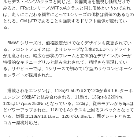
ルセデス・ベンツAクラスと同じだ。装備関連を無視し価格だけで
みると、FRの1シリーズがFFのAクラスと同じ価格というのであれ
ば、走りにこだわる顧客にとって1シリーズの価格は価値のあるもの
となる。CMもFRであることを強調するドリフト画像が流れてい
る。
BMW1シリーズは、価格設定だけでなくデザインも変更されてい
る。フロントフェイスは、よりシャープな印象のLEDヘッドライト
が用意された。幅広な形状のフレームと立体的なデザインのバーが
特徴的なキドニーグリルと組み合わされて、精悍さを表現してい
る。リヤビューでは、1シリーズで初めてL字型のリヤコンビネーシ
ョンライトが採用された。
搭載されるエンジンは、118iが1.5Lの直3で120iが直4 1.6Lターボ
エンジンで8速ATと組み合わされる。118iは、136ps＆220Nm、
120iは177ps＆250Nmとなっている。120iは、従来モデルから6psほ
どパワーアップされた。118iでもAクラスを上回るスペックとなって
いる。燃費は118iが18.1㎞/L、120iが16.8㎞/L.。両グレードともエ
コカー減税対応だ。