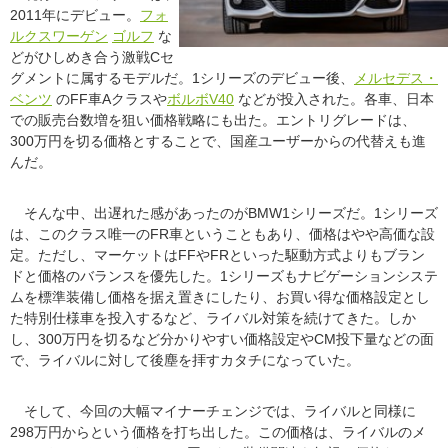
2011年にデビュー。
フォ
ルクスワーゲン
ゴルフ
な
どがひしめき合う激戦Cセ
グメントに属するモデルだ。1シリーズのデビュー後、
メルセデス・
ベンツ
のFF車Aクラスや
ボルボV40
などが投入された。各車、日本
での販売台数増を狙い価格戦略にも出た。エントリグレードは、
300万円を切る価格とすることで、国産ユーザーからの代替えも進
んだ。
そんな中、出遅れた感があったのがBMW1シリーズだ。1シリーズ
は、このクラス唯一のFR車ということもあり、価格はやや高価な設
定。ただし、マーケットはFFやFRといった駆動方式よりもブラン
ドと価格のバランスを優先した。1シリーズもナビゲーションシステ
ムを標準装備し価格を据え置きにしたり、お買い得な価格設定とし
た特別仕様車を投入するなど、ライバル対策を続けてきた。しか
し、300万円を切るなど分かりやすい価格設定やCM投下量などの面
で、ライバルに対して後塵を拝すカタチになっていた。
そして、今回の大幅マイナーチェンジでは、ライバルと同様に
298万円からという価格を打ち出した。この価格は、ライバルのメ