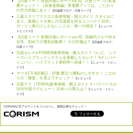
【日産リーフ 長期評価レポートvol.5】 日差リーフの実電
費チェック！ （高速道路編）実電費アップは、こだわり
の空力性能にあり！
【評論家ブログ : 日産リーフ】
三菱エクリプスクロス新車情報・購入ガイド スタイルに
走り、装備とスキ無しの完成度を誇るコンパクトSUV。
ガソリン車だけしかないことが、唯一の弱点？
【ニュース・
トピックス】
【日産リーフ 長期評価レポートvol.4】 30歳代クルマ好き
女性、初めての電気自動車！ その評価は？
【評論家ブログ :
日産リーフ】
日産セレナe-POWER新車情報・購入ガイド ついに、シリ
ーズハイブリッドシステムを搭載したセレナ！ 5ナンバー
ミニバン、ハイブリッド車戦争へ加速！！
【ニュース・トピッ
クス】
マツダCX-8試乗記・評価 際立つ運転のしやすさ！ こだわ
りの「躍度」を雪上でチェック！
【レビュー】
日産テラ（TERRA)新車情報・購入ガイド ナバラベースの
SUV中国でデビュー！ 日本への導入は？
【ニュース・トピッ
クス】
CORISM公式アカウントをフォローし、最新記事をチェック！