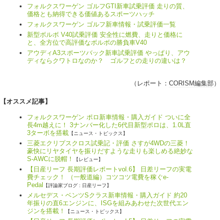
フォルクスワーゲン ゴルフGTI新車試乗評価 走りの質、
価格とも納得できる価値あるスポーツハッチ
フォルクスワーゲン ゴルフ新車情報・試乗評価一覧
新型ボルボ V40試乗評価 安全性に燃費、走りと価格に
と、全方位で高評価なボルボの勝負車V40
アウディA3スポーツバック新車試乗評価 やっぱり、アウ
ディならクワトロなのか？ ゴルフとの走りの違いは？
（レポート：
CORISM編集部
）
【オススメ記事】
フォルクスワーゲン ポロ新車情報・購入ガイド ついに全
長4m越えに！ 3ナンバー化した6代目新型ポロは、1.0L直
3ターボを搭載
【ニュース・トピックス】
三菱エクリプスクロス試乗記・評価 さすが4WDの三菱！
豪快にリヤタイヤを振りだすような走りも楽しめる絶妙な
S-AWCに脱帽！
【レビュー】
【日産リーフ 長期評価レポートvol.6】 日差リーフの実電
費チェック！ （一般道編）コツコツ電費を稼ぐe-
Pedal
【評論家ブログ : 日産リーフ】
メルセデス・ベンツSクラス新車情報・購入ガイド 約20
年振りの直6エンジンに、ISGを組みあわせた次世代エン
ジンを搭載！
【ニュース・トピックス】