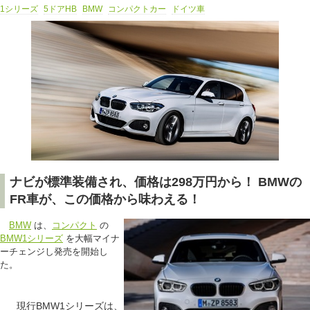
1シリーズ
5ドアHB
BMW
コンパクトカー
ドイツ車
ナビが標準装備され、価格は298万円から！ BMWの
FR車が、この価格から味わえる！
BMW
は、
コンパクト
の
BMW1シリーズ
を大幅マイナ
ーチェンジし発売を開始し
た。
現行BMW1シリーズは、