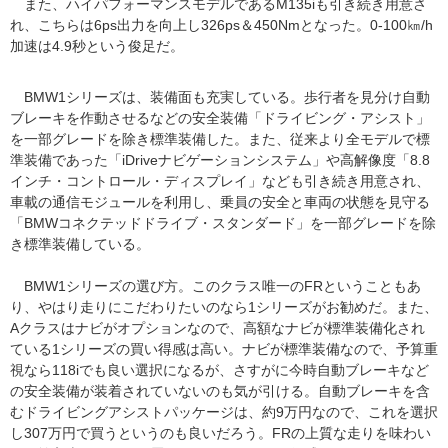
また、ハイパフォーマンスモデルであるM135iも引き続き用意さ
れ、こちらは6ps出力を向上し326ps＆450Nmとなった。0-100㎞/h
加速は4.9秒という俊足だ。
BMW1シリーズは、装備面も充実している。歩行者を見分け自動
ブレーキを作動させるなどの安全装備「ドライビング・アシスト」
を一部グレードを除き標準装備した。また、従来より全モデルで標
準装備であった「iDriveナビゲーションシステム」や高解像度「8.8
インチ・コントロール・ディスプレイ」なども引き続き用意され、
車載の通信モジュールを利用し、乗員の安全と車両の状態を見守る
「BMWコネクテッドドライブ・スタンダード」を一部グレードを除
き標準装備している。
BMW1シリーズの選び方。このクラス唯一のFRということもあ
り、やはり走りにこだわりたいのなら1シリーズがお勧めだ。また、
Aクラスはナビがオプションなので、高額なナビが標準装備化され
ている1シリーズの買い得感は高い。ナビが標準装備なので、予算重
視なら118iでも良い選択になるが、さすがに今時自動ブレーキなど
の安全装備が装着されていないのも気が引ける。自動ブレーキを含
むドライビングアシストパッケージは、約9万円なので、これを選択
し307万円で買うというのも良いだろう。FRの上質な走りを味わい