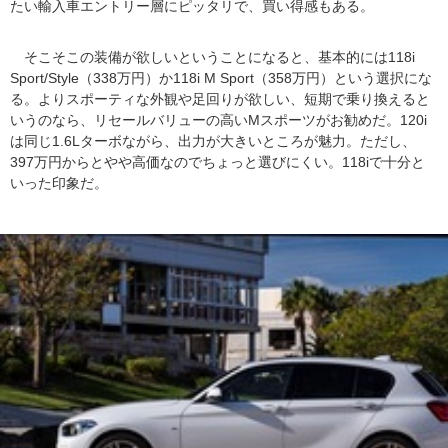
たい輸入車エントリー層にピッタリで、買い得感もある。
そこそこの装備が欲しいということになると、基本的には118i
Sport/Style（338万円）か118i M Sport（358万円）という選択にな
る。よりスポーティな外観や足回りが欲しい、短期で乗り換えると
いうのなら、リセールバリューの高いMスポーツがお勧めだ。120i
は同じ1.6Lターボながら、出力が大きいところが魅力。ただし、
397万円からとやや高価なのでちょっと選びにくい。118iで十分と
いった印象だ。