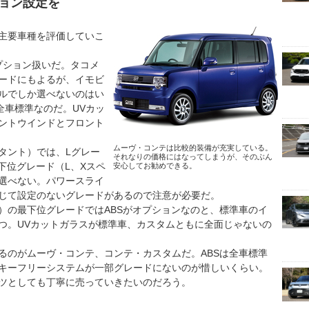
ョン設定を
主要車種を評価していこ
プション扱いだ。タコメ
ードにもよるが、イモビ
ルでしか選べないのはい
全車標準なのだ。UVカッ
ントウインドとフロント
ムーヴ・コンテは比較的装備が充実している。
タント）では、Lグレー
それなりの価格にはなってしまうが、そのぶん
下位グレード（L、Xスペ
安心してお勧めできる。
選べない。パワースライ
じて設定のないグレードがあるので注意が必要だ。
）の最下位グレードではABSがオプションなのと、標準車のイ
つ。UVカットガラスが標準車、カスタムともに全面じゃないの
るのがムーヴ・コンテ、コンテ・カスタムだ。ABSは全車標準
キーフリーシステムが一部グレードにないのが惜しいくらい。
ツとしても丁寧に売っていきたいのだろう。