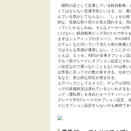
国民の足として定着している軽自動車。
くてはならない交通手段といえる。が、最
んでいる気がしてならない。「しょせん軽
的な、安易な割り切りが見え隠れする。売
っていいかもしれぬ。そんなメーカーが作
いけない。軽自動車ビッグ3のクルマ作り
まずはシェアトップのダイハツ。今やAB
ステム）など付いていて当たり前の装備と
ではそんな常識が通用しない。とくにダイ
とえば、エッセ。ABSが全車オプション
でも一部グレードにオプション設定とされ
ン設定なので選べないこともないのは救い
は率直に言ってその数が多すぎる。せめて
るなど、良心的な対応が望まれる。
エアバッグにしてもそうだ。デュアルSR
ッグの装備状況は遅れているといわざるをえ
ッグ（運転席）を含めたセーフティパック
グレード中3グレードのオプション設定。
ドにオプション設定すらないのも納得でき