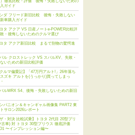
系）徹底比較・評価 後悔・失敗しないための
入ガイド
ンダ フリード新旧比較 後悔・失敗しない
新車購入ガイド
ヨタ アクア VS 日産ノートe-POWER比較評
敗・後悔しないためのクルマ選び
ヨタ アクア新旧比較 まるで別物の驚愕進
バル クロストレック VS スバルXV、失敗・
ないための新旧比較評価
クルマ偏愛記】「47万円アルト!」26年落ち
スズキ アルトを(うっかり)買ってしまっ
・
バルWRX S4、後悔・失敗しないための新旧
ンパニオン＆キャンギャル画像集 PART2 東
トサロン2026レポート
ザ・対決 比較試乗】トヨタ 2代目 20型プリ
中古車) 対 トヨタ 30型プリウス 徹底評価
ND1 〜インプレッション編〜