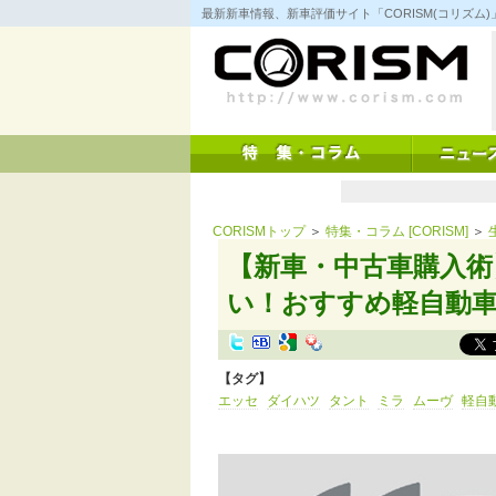
コ
最新新車情報、新車評価サイト「CORISM(コリズ
ン
テ
ン
ツ
へ
ス
キ
ッ
プ
CORISMトップ
＞
特集・コラム [CORISM]
＞
【新車・中古車購入術
い！おすすめ軽自動車
【タグ】
エッセ
ダイハツ
タント
ミラ
ムーヴ
軽自