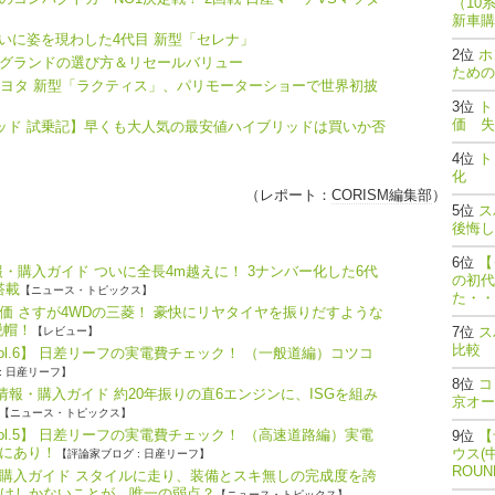
（10
新車購
ついに姿を現わした4代目 新型「セレナ」
ホ
グランドの選び方＆リセールバリュー
ための
トヨタ 新型「ラクティス」、パリモーターショーで世界初披
ト
価 失
リッド 試乗記】早くも大人気の最安値ハイブリッドは買いか否
ト
化
（レポート：
CORISM編集部
）
ス
後悔し
【
・購入ガイド ついに全長4m越えに！ 3ナンバー化した6代
の初代
搭載
【ニュース・トピックス】
た・・
価 さすが4WDの三菱！ 豪快にリヤタイヤを振りだすような
脱帽！
ス
【レビュー】
比較
ol.6】 日差リーフの実電費チェック！ （一般道編）コツコ
: 日産リーフ】
コ
報・購入ガイド 約20年振りの直6エンジンに、ISGを組み
京オー
【ニュース・トピックス】
ol.5】 日差リーフの実電費チェック！ （高速道路編）実電
【
にあり！
ウス(
【評論家ブログ : 日産リーフ】
ROU
購入ガイド スタイルに走り、装備とスキ無しの完成度を誇
だけしかないことが、唯一の弱点？
【ニュース・トピックス】