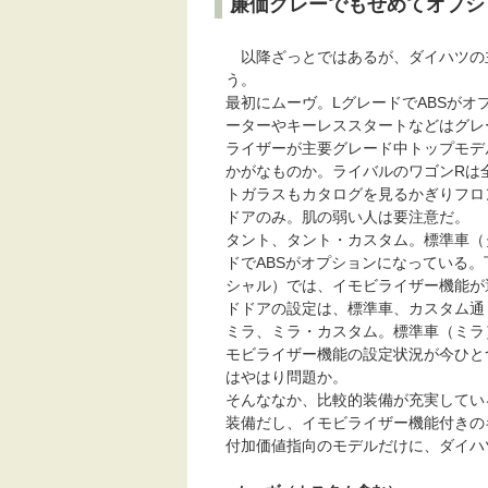
廉価グレーでもせめてオプシ
以降ざっとではあるが、ダイハツの
う。
最初にムーヴ。LグレードでABSがオ
ーターやキーレススタートなどはグレ
ライザーが主要グレード中トップモデ
かがなものか。ライバルのワゴンRは
トガラスもカタログを見るかぎりフロ
ドアのみ。肌の弱い人は要注意だ。
タント、タント・カスタム。標準車（
ドでABSがオプションになっている。
シャル）では、イモビライザー機能が
ドドアの設定は、標準車、カスタム通
ミラ、ミラ・カスタム。標準車（ミラ
モビライザー機能の設定状況が今ひと
はやはり問題か。
そんななか、比較的装備が充実してい
装備だし、イモビライザー機能付きの
付加価値指向のモデルだけに、ダイハ