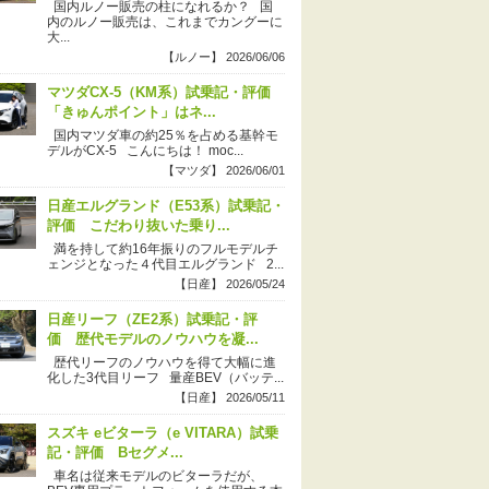
国内ルノー販売の柱になれるか？ 国
内のルノー販売は、これまでカングーに
大...
【ルノー】 2026/06/06
マツダCX-5（KM系）試乗記・評価
「きゅんポイント」はネ...
国内マツダ車の約25％を占める基幹モ
デルがCX-5 こんにちは！ moc...
【マツダ】 2026/06/01
日産エルグランド（E53系）試乗記・
評価 こだわり抜いた乗り...
満を持して約16年振りのフルモデルチ
ェンジとなった４代目エルグランド 2...
【日産】 2026/05/24
日産リーフ（ZE2系）試乗記・評
価 歴代モデルのノウハウを凝...
歴代リーフのノウハウを得て大幅に進
化した3代目リーフ 量産BEV（バッテ...
【日産】 2026/05/11
スズキ eビターラ（e VITARA）試乗
記・評価 Bセグメ...
車名は従来モデルのビターラだが、