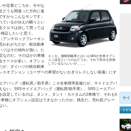
いや定着どころか、今やな
近どうも間違った方向に進
ですからこんなモンです」
れているがゆえの驕りとい
るクルマは決して買っては
を検証したいと思う。
S（アンチロックブレーキシ
思われがちだが、軽自動車
ハツはその傾向が強い。た
設定なのだ。そのほかの車種
エッセ。価格戦略車とはいえABSが全車オプシ
ョン設定というのはどうか。それで安全を担保
るケースが多い。オプショ
しているならいいが……。
だが、ダイハツの軽自動車
レスオプション（ユーザーの希望がないかぎりレスしない装備）にす
Sエアバッグ（運転席／助手席）こそ全車標準装備だが、サイドエアバ
ない。SRSサイドエアバッグ（運転席/助手席）、SRSニーエアバ
を設定しているのは、タント、タント・カスタムの2車種で、それも6
検
索:
全車種にオプション設定はできなかったのか。残念だ。売れ筋グレー
ない。
レビ