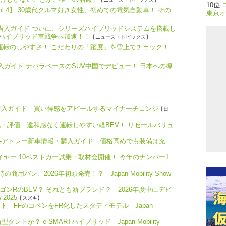
l.4】 30歳代クルマ好き女性、初めての電気自動車！ その
東京オ
・購入ガイド ついに、シリーズハイブリッドシステムを搭載し
、ハイブリッド車戦争へ加速！！
【ニュース・トピックス】
つ運転のしやすさ！ こだわりの「躍度」を雪上でチェック！
購入ガイド ナバラベースのSUV中国でデビュー！ 日本への導
購入ガイド 買い得感をアピールするマイナーチェンジ
【日
試乗記・評価 違和感なく運転しやすい軽BEV！ リセールバリュ
、e-アトレー新車情報・購入ガイド 価格高めでも装備は充
ザ・イヤー 10ベストカー試乗・取材会開催！ 今年のナンバー1
待の商用バン、2026年初頭発売！？ Japan Mobility Show
新型ワゴンRのBEV？ それとも新ブランド？ 2026年度中にデビ
 2025
【スズキ】
ロト FFのコペンをFR化したスタディモデル Japan
タントか？ e-SMARTハイブリッド Japan Mobility