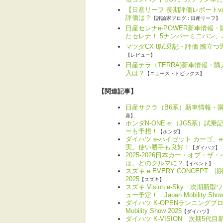
【日産リーフ 長期評価レポートvo
評価は？
【評論家ブログ : 日産リーフ】
日産セレナe-POWER新車情報
たセレナ！ 5ナンバーミニバン
マツダCX-8試乗記・評価 際立
【レビュー】
日産テラ（TERRA)新車情報・
入は？
【ニュース・トピックス】
【関連記事】
日産サクラ（B6系）新車情報・
産】
ホンダN-ONE e:（JG5系）
ーも予想！
【ホンダ】
ダイハツ e-ハイゼット カーゴ
実。使い勝手も良好！
【ダイハツ】
2025-2026日本カー・オブ・
は、どのクルマに？
【イベント】
スズキ e EVERY CONCEPT 期
2025
【スズキ】
スズキ Vision e-Sky 次期
ュー予定！ Japan Mobility Show
ダイハツ K-OPENランニングプ
Mobility Show 2025
【ダイハツ】
ダイハツ K-VISION 次期5代目新型