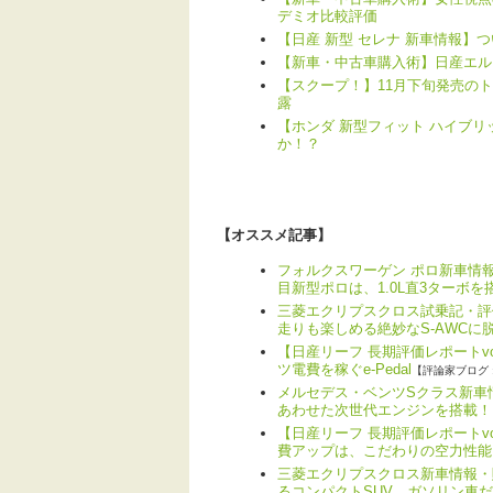
デミオ比較評価
【日産 新型 セレナ 新車情報】
【新車・中古車購入術】日産エル
【スクープ！】11月下旬発売の
露
【ホンダ 新型フィット ハイブ
か！？
【オススメ記事】
フォルクスワーゲン ポロ新車情報
目新型ポロは、1.0L直3ターボを
三菱エクリプスクロス試乗記・評
走りも楽しめる絶妙なS-AWCに
【日産リーフ 長期評価レポートv
ツ電費を稼ぐe-Pedal
【評論家ブログ 
メルセデス・ベンツSクラス新車情
あわせた次世代エンジンを搭載！
【日産リーフ 長期評価レポートv
費アップは、こだわりの空力性能
三菱エクリプスクロス新車情報・
るコンパクトSUV。ガソリン車