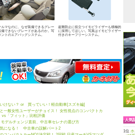
クルマなのに、なぜ装備できるグレー
盗難防止に役立つイモビライザーも積極的
装備できないグレードがあるのか。写
に採用してほしい。写真はイモビライザー
タントのエアバッグシステム。
付きのキーフリーシステム。
けない？ or 買っていい！軽自動車[スズキ編]
と一般女性ユーザーがチョイス！ 女性視点のコンパクトカ
」vs「フィット」比較評価
人気
 モデルチェンジ直前、中古車セレナの選び方
気になる！ 中古車の誤解パート2
ホ
コンパクトカーNO1決定戦！ 2回戦 日産マーチVSマツダ