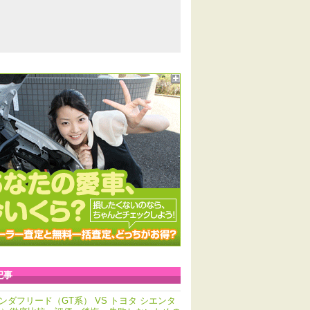
記事
ンダフリード（GT系） VS トヨタ シエンタ