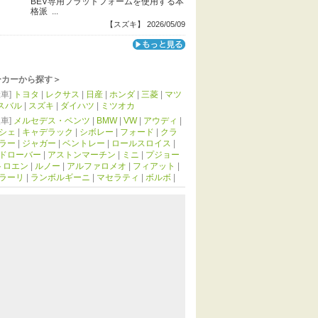
BEV専用プラットフォームを使用する本
格派 ...
【スズキ】 2026/05/09
ーカーから探す＞
車]
トヨタ
|
レクサス
|
日産
|
ホンダ
|
三菱
|
マツ
スバル
|
スズキ
|
ダイハツ
|
ミツオカ
車]
メルセデス・ベンツ
|
BMW
|
VW
|
アウディ
|
シェ
|
キャデラック
|
シボレー
|
フォード
|
クラ
ラー
|
ジャガー
|
ベントレー
|
ロールスロイス
|
ドローバー
|
アストンマーチン
|
ミニ
|
プジョー
トロエン
|
ルノー
|
アルファロメオ
|
フィアット
|
ラーリ
|
ランボルギーニ
|
マセラティ
|
ボルボ
|