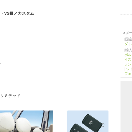
・VSⅢ／カスタム
＜メ
[国産
ダ
|
[輸入
ポル
イス
し
ラン
|
シ
フェ
Xリミテッド