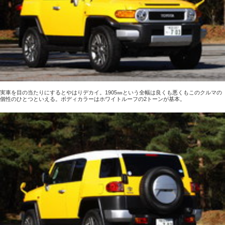
実車を目の当たりにするとやはりデカイ。1905㎜という全幅は良くも悪くもこのクルマの
個性のひとつといえる。ボディカラーはホワイトルーフの2トーンが基本。