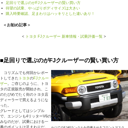
足回りで選ぶのがFJクルーザーの賢い買い方
待望の試乗、やっぱりボディサイズは大きい
購入時要確認、足まわりはハッキリとした違いあり！
＜お勧め記事＞
<
トヨタ FJクルーザー 新車情報・試乗評価一覧
>
■足回りで選ぶのがFJクルーザーの賢い買い方
コリズムでも何回かレポー
トしてきた
トヨタ
の
FJ
クルー
ザー
。ご存じのように、トヨ
タの正規販売が開始され、こ
のたびめでたく街のトヨタ店
ディーラーで買えるようにな
った。
グレードとしてはシンプル
で、エンジンも4リッターV6の
みなのだが、試乗における一
番のポイントは足まわりだ。
かつてのFJ40ランクルを彷彿させるフロントマスク