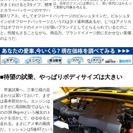
は、往年のファンには懐かしく、若い世代にはかえっ
大きくわけると3タイプ。標準
て新鮮な印象を与える。
とカラーパッケージのヤマハ
製Xリアス。そしてオフロードパッケージのビルシュタインだ。ビルシュタ
インがオフロードパッケージというのは少々違和感あるが、じつはアメリカ
ではオフロードのイメージが強いブランドとしてとらえられているとのこ
と。性能もさることながら、商品力、ブランドイメージ的に欠かせない装備
のようだ。
■待望の試乗、やっぱりボディサイズは大きい
早速試乗へ。三車三様の足
まわりは置いておいて、まず
は基本部分から。エンジンは
さすがに高回転型ではないも
のの38.8kg-mという極太のト
ルクを活かして、ゆるゆると
走れる。まさにアメ車の風情
だ。ミッションは5速ATという