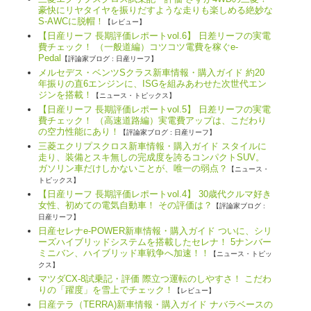
豪快にリヤタイヤを振りだすような走りも楽しめる絶妙な
S-AWCに脱帽！
【レビュー】
【日産リーフ 長期評価レポートvol.6】 日差リーフの実電
費チェック！ （一般道編）コツコツ電費を稼ぐe-
Pedal
【評論家ブログ : 日産リーフ】
メルセデス・ベンツSクラス新車情報・購入ガイド 約20
年振りの直6エンジンに、ISGを組みあわせた次世代エン
ジンを搭載！
【ニュース・トピックス】
【日産リーフ 長期評価レポートvol.5】 日差リーフの実電
費チェック！ （高速道路編）実電費アップは、こだわり
の空力性能にあり！
【評論家ブログ : 日産リーフ】
三菱エクリプスクロス新車情報・購入ガイド スタイルに
走り、装備とスキ無しの完成度を誇るコンパクトSUV。
ガソリン車だけしかないことが、唯一の弱点？
【ニュース・
トピックス】
【日産リーフ 長期評価レポートvol.4】 30歳代クルマ好き
女性、初めての電気自動車！ その評価は？
【評論家ブログ :
日産リーフ】
日産セレナe-POWER新車情報・購入ガイド ついに、シリ
ーズハイブリッドシステムを搭載したセレナ！ 5ナンバー
ミニバン、ハイブリッド車戦争へ加速！！
【ニュース・トピッ
クス】
マツダCX-8試乗記・評価 際立つ運転のしやすさ！ こだわ
りの「躍度」を雪上でチェック！
【レビュー】
日産テラ（TERRA)新車情報・購入ガイド ナバラベースの