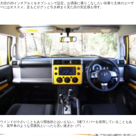
大径の20インチアルミをオプションで設定。お洒落に乗りこなしたい街乗り主体のユーザ
ーにはオススメ。足もとがグッと引き締まり見た目の安定感も増す。
ウインドが小さいこともあり開放的とはいえない。3連ワイパーを採用していることもあ
り、装甲車のような雰囲気といったら言い過ぎか（!?）。