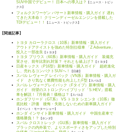
SUV中国でデビュー！ 日本への導入は？
【ニュース・トピッ
クス】
フォルクスワーゲン パサート新車情報・購入ガイド 遅れ
てきた大本命！ クリーンディーゼルエンジンを搭載した
TDIデビュー！！
【ニュース・トピックス】
【関連記事】
トヨタ カローラクロス（10系）新車情報・購入ガイド
アウトドアテイストを強めた特別仕様車 「Z Adventure」
投入と一部改良
【トヨタ】
トヨタ プリウス（60系）新車情報・購入ガイド 装備充
実させ、前年比割れ対策？ それとも値上げ？
【トヨタ】
日産キックス（P16型）新車情報・購入ガイド 超絶進化
し、売れるコンパクトSUVへ！
【日産】
スバル レヴォーグ レイバック（VN系）新車情報・購入ガ
イド さり気なく燃費性能も向上したF型
【スバル】
スバル レヴォーグレイバック（Fタイプ）新車情報・購入
ガイド 待望のストロングハイブリッド「S:HEV」搭載
車を解説！ 7月発表！価格は？
【スバル】
ホンダフリード（GT系） VS トヨタ シエンタ（10系）徹
底比較・評価 後悔・失敗しないための新車購入ガイド
【イベント・モーターショー】
ホンダ インサイト新車情報・購入ガイド 中国生産車で
価格勝負！？
【ホンダ】
スバル クロストレック（GU系）新車情報・購入ガイド
ブラックの内外装で、よりスポーティさをアップした特別