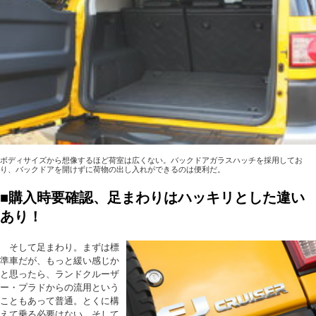
ボディサイズから想像するほど荷室は広くない。バックドアガラスハッチを採用してお
り、バックドアを開けずに荷物の出し入れができるのは便利だ。
■購入時要確認、足まわりはハッキリとした違い
あり！
そして足まわり。まずは標
準車だが、もっと緩い感じか
と思ったら、ランドクルーザ
ー・プラドからの流用という
こともあって普通。とくに構
えて乗る必要はない。そして