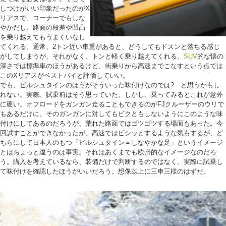
しつけがいい印象だったのがX
リアスで、コーナーでもしな
やかだし、路面の段差や凹凸
を乗り越えてもうまくいなし
てくれる。通常、2トン近い車重があると、どうしてもドスンと落ちる感じ
がしてしまうが、それがなく、トンと軽く乗り越えてくれる。
SUV
的な懐の
深さでは標準車のほうがあるけど、街乗りから高速までこなすという点では
このXリアスがベストバイと評価していい。
でも、ビルシュタインのほうがそういった味付けなのでは? と思うかもし
れない。実際、試乗前はそう思っていた。しかし、乗ってみるとこれが意外
に硬い。オフロードをガンガン走ることもできるのがFJクルーザーのウリで
もあるだけに、そのガンガンに対してもビクともしないようにこのような味
付けにしてあるのだろうが、荒れた路面ではゴツゴツする場面もあった。今
回試すことができなかったが、高速ではビシッとするような気もするが、ど
ちらにして日本人のもつ「ビルシュタイン＝しなやかな足」というイメージ
とはちょっと違うのは事実。それはあくまでも欧州的なイメージなのだろ
う。購入を考えているなら、装備だけで判断するのではなく、実際に試乗し
て味付けを確認したほうがいいだろう。想像以上に三車三様のはずだ。