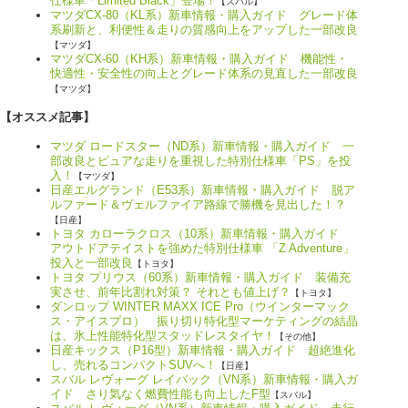
仕様車「Limited Black」登場！
【スバル】
マツダCX-80（KL系）新車情報・購入ガイド グレード体
系刷新と、利便性＆走りの質感向上をアップした一部改良
【マツダ】
マツダCX-60（KH系）新車情報・購入ガイド 機能性・
快適性・安全性の向上とグレード体系の見直した一部改良
【マツダ】
【オススメ記事】
マツダ ロードスター（ND系）新車情報・購入ガイド 一
部改良とピュアな走りを重視した特別仕様車「PS」を投
入！
【マツダ】
日産エルグランド（E53系）新車情報・購入ガイド 脱ア
ルファード＆ヴェルファイア路線で勝機を見出した！？
【日産】
トヨタ カローラクロス（10系）新車情報・購入ガイド
アウトドアテイストを強めた特別仕様車 「Z Adventure」
投入と一部改良
【トヨタ】
トヨタ プリウス（60系）新車情報・購入ガイド 装備充
実させ、前年比割れ対策？ それとも値上げ？
【トヨタ】
ダンロップ WINTER MAXX ICE Pro（ウインターマック
ス・アイスプロ） 振り切り特化型マーケティングの結晶
は、氷上性能特化型スタッドレスタイヤ！
【その他】
日産キックス（P16型）新車情報・購入ガイド 超絶進化
し、売れるコンパクトSUVへ！
【日産】
スバル レヴォーグ レイバック（VN系）新車情報・購入ガ
イド さり気なく燃費性能も向上したF型
【スバル】