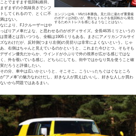
ことでますます低回転維持。
まずまずの小気味良さでシフ
トしてくれるので、とくに不
エンジンは4L・V6の1本勝負。見た目に違わず重量級
のボディは2t近いが、豊かなトルクを低回転から発生
満はない。
するためストレスを感じるようなことはない。
なにより、FJクルーザーはや
っぱりアメ車だよな、と思わせるのがボディサイズ。全長4635ミリというの
は普通とは言いつつも、全幅は1905ミリもある。まさにアメリカンフルサイ
ズなわけだが、反対側(つまり左側)の見切りは非常によくないという。じゃ
あ、右側はちゃんと見えているのかというと、これまた今ひとつ。そもそも
デザイン優先だからか、ウインドが小ぶりで外の視界が広がる感じではな
く、外を覗いている感じ。どちらにしても、街中ではかなり気を使うこと確
実だろうと評価したい。
その分、車中は広いかというと、そこそこ。こういったちぐはぐなところ
が"アメ車"の魅力なわけだし、好きな人が買えばいいし、好きな人しか買わ
ないから問題ではあるまい。