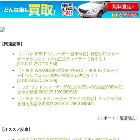
【関連記事】
【トヨタ 新型 FJクルーザー 新車情報】待望のFJクルー
ザーがやっとトヨタの正規ディーラーで買える！
[2010.11.25/CORISM]
【トヨタ WAKUDOKI試乗会 PART2 トヨタ FJクルーザ
ー】待ちに待った国内正式導入も決定か！？
[2010.09.22/CORISM]
トヨタ ランドクルーザー200に超お買い得な生誕60周年記
念車が登場[2010.07.13/CORISM]
【トヨタ ランドクルーザー プラド 試乗記】ランクル200
を越える悪路走破性[2009.10.28/CORISM]
（レポート：
近藤暁史
）
【オススメ記事】
三菱エクリプスクロス試乗記・評価 さすが4WDの三菱！