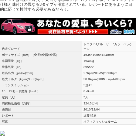
仕様と味付けの異なる3タイプが用意されている。レポートにあるように目
的に応じて検討する必要があるだろう。
トヨタ FJクルーザー "カラーパッケ
代表グレード
ージ"
ボディサイズ［mm］（全長×全幅×全高）
4635×1905×1840mm
車両重量［kg］
1940kg
総排気量［cc］
3955cc
最高出力［ps(kw)/rpm］
276ps(203kW)/5600rpm
最大トルク［kg-m(N・m)/rpm］
38.8kg-m(380N・m)/4400rpm
トランスミッション
5速AT
10・15モード燃費［km/L］
8.4km/L
定員［人］
5人
消費税込価格［万円］
324.0万円
発売日
2010/12/04
レポート
近藤 暁史
写真
オフィスマッシュルーム