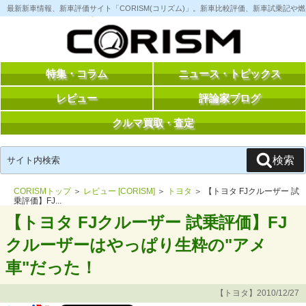
コ
最新新車情報、新車評価サイト「CORISM(コリズム)」。新車比較評価、新車試乗記
ン
テ
ン
ツ
へ
ス
特集・コラム
ニュース・トピックス
キ
ッ
レビュー
評論家ブログ
プ
クルマ買取・査定
検
検索
索:
CORISMトップ
＞
レビュー [CORISM]
＞
トヨタ
＞ 【トヨタ FJクルーザー 試
乗評価】FJ...
【トヨタ FJクルーザー 試乗評価】FJ
クルーザーはやっぱり生粋の"アメ
車"だった！
【トヨタ】2010/12/27