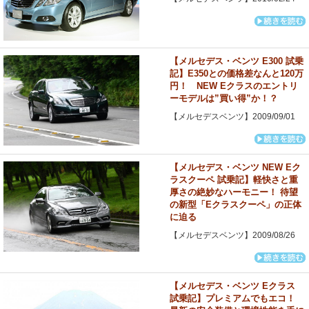
【メルセデス・ベンツ E300 試乗
記】E350との価格差なんと120万
円！ NEW Eクラスのエントリ
ーモデルは”買い得”か！？
【メルセデスベンツ】2009/09/01
【メルセデス・ベンツ NEW Eク
ラスクーペ 試乗記】軽快さと重
厚さの絶妙なハーモニー！ 待望
の新型「Eクラスクーペ」の正体
に迫る
【メルセデスベンツ】2009/08/26
【メルセデス・ベンツ Eクラス
試乗記】プレミアムでもエコ！