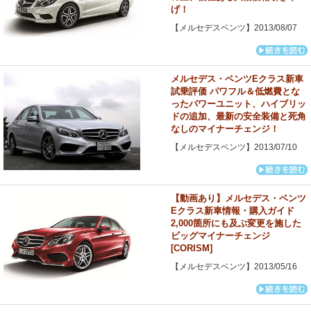
げ！
【メルセデスベンツ】2013/08/07
メルセデス・ベンツEクラス新車
試乗評価 パワフル＆低燃費とな
ったパワーユニット、ハイブリッ
ドの追加、最新の安全装備と死角
なしのマイナーチェンジ！
【メルセデスベンツ】2013/07/10
【動画あり】メルセデス・ベンツ
Eクラス新車情報・購入ガイド
2,000箇所にも及ぶ変更を施した
ビッグマイナーチェンジ
[CORISM]
【メルセデスベンツ】2013/05/16