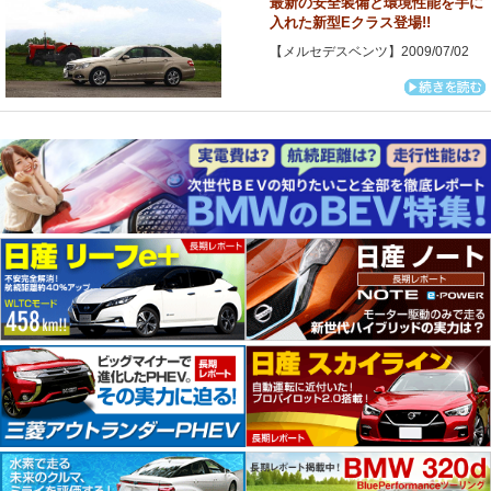
最新の安全装備と環境性能を手に
入れた新型Eクラス登場!!
【メルセデスベンツ】2009/07/02