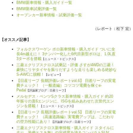
BMW新車情報・購入ガイド一覧
BMW新車試乗評価一覧
オープンカー新車情報・試乗評価一覧
（レポート：
松下 宏
）
【オススメ記事】
フォルクスワーゲン ポロ新車情報・購入ガイド ついに全
長4m越えに！ 3ナンバー化した6代目新型ポロは、1.0L直
3ターボを搭載
【ニュース・トピックス】
三菱エクリプスクロス試乗記・評価 さすが4WDの三菱！
豪快にリヤタイヤを振りだすような走りも楽しめる絶妙な
S-AWCに脱帽！
【レビュー】
【日産リーフ 長期評価レポートvol.6】 日差リーフの実電
費チェック！ （一般道編）コツコツ電費を稼ぐe-
Pedal
【評論家ブログ : 日産リーフ】
メルセデス・ベンツSクラス新車情報・購入ガイド 約20
年振りの直6エンジンに、ISGを組みあわせた次世代エン
ジンを搭載！
【ニュース・トピックス】
【日産リーフ 長期評価レポートvol.5】 日差リーフの実電
費チェック！ （高速道路編）実電費アップは、こだわり
の空力性能にあり！
【評論家ブログ : 日産リーフ】
三菱エクリプスクロス新車情報・購入ガイド スタイルに
走り、装備とスキ無しの完成度を誇るコンパクトSUV。