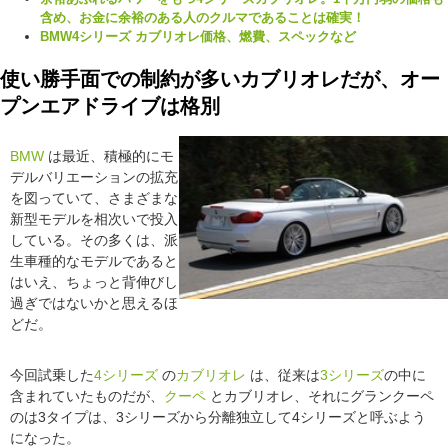
含め、お金に余裕のある人のクルマであることは確実！
BMW4シリーズ カブリオレ価格、燃費、スペックなど
使い勝手面での制約が多いカブリオレだが、オー
プンエアドライブは格別
BMW
は最近、積極的にモ
デルバリエーションの拡充
を図っていて、さまざまな
新型モデルを相次いで投入
している。その多くは、派
生車種的なモデルであると
はいえ、ちょっと背伸びし
過ぎではないかと思えるほ
どだ。
今回試乗した
4シリーズ
の
カブリオレ
は、従来は
3シリーズ
の中に
含まれていたものだが、
クーペ
とカブリオレ、それにグランクーペ
のは3タイプは、3シリーズから分離独立して4シリーズと呼ぶよう
になった。