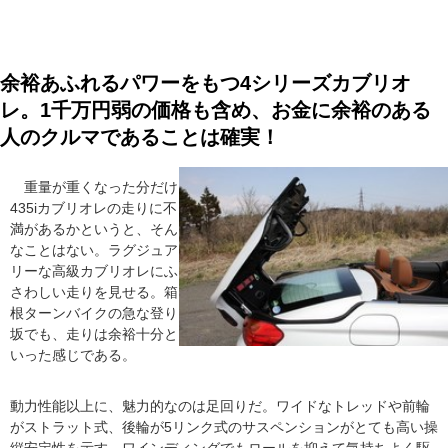
余裕あふれるパワーをもつ4シリーズカブリオ
レ。1千万円弱の価格も含め、お金に余裕のある
人のクルマであることは確実！
重量が重くなった分だけ
435iカブリオレの走りに不
満があるかというと、そん
なことはない。ラグジュア
リーな高級カブリオレにふ
さわしい走りを見せる。箱
根ターンバイクの急な登り
坂でも、走りは余裕十分と
いった感じである。
動力性能以上に、魅力的なのは足回りだ。ワイドなトレッドや前輪
がストラット式、後輪が5リンク式のサスペンションがとても高い操
縦安定性を示す。ワインディングでもロールを抑えて気持ちよく駆