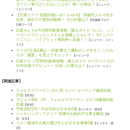
ガソリン車だけしかないことが、唯一の弱点？
【ニュース・
トピックス】
【日産リーフ 長期評価レポートvol.4】 30歳代クルマ好き
女性、初めての電気自動車！ その評価は？
【評論家ブログ :
日産リーフ】
日産セレナe-POWER新車情報・購入ガイド ついに、シリ
ーズハイブリッドシステムを搭載したセレナ！ 5ナンバー
ミニバン、ハイブリッド車戦争へ加速！！
【ニュース・トピッ
クス】
マツダCX-8試乗記・評価 際立つ運転のしやすさ！ こだわ
りの「躍度」を雪上でチェック！
【レビュー】
日産テラ（TERRA)新車情報・購入ガイド ナバラベースの
SUV中国でデビュー！ 日本への導入は？
【ニュース・トピッ
クス】
【関連記事】
フォルクスワーゲン ポロ 対 ルノー ルーテシア徹底比較
評価
【対決】
プジョー308 VS フォルクスワーゲン ゴルフ8徹底比較
評価
【対決】
予算200万円！中古SUVおすすめ5選
【ビジネス・経済】
ハッチバックってナニ？ 特徴やお勧め中古車を解説
【生
活・文化】
コスパ最強中古車の選び方とおすすめ車種3選
【ビジネス・経
済】