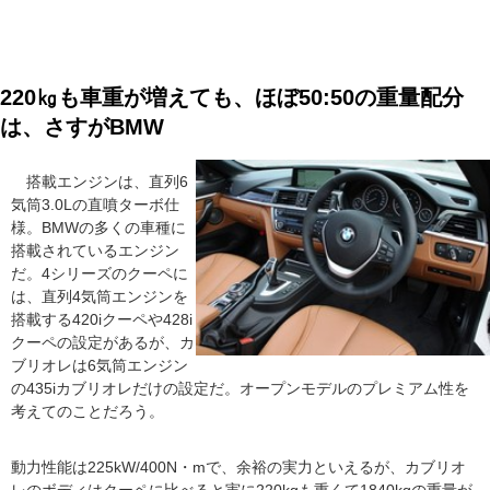
220㎏も車重が増えても、ほぼ50:50の重量配分
は、さすがBMW
搭載エンジンは、直列6
気筒3.0Lの直噴ターボ仕
様。BMWの多くの車種に
搭載されているエンジン
だ。4シリーズのクーペに
は、直列4気筒エンジンを
搭載する420iクーペや428i
クーペの設定があるが、カ
ブリオレは6気筒エンジン
の435iカブリオレだけの設定だ。オープンモデルのプレミアム性を
考えてのことだろう。
動力性能は225kW/400N・mで、余裕の実力といえるが、カブリオ