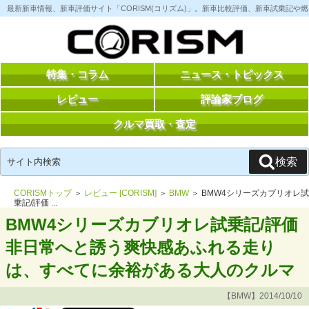
コ
最新新車情報、新車評価サイト「CORISM(コリズム)」。新車比較評価、新車試乗記
ン
テ
ン
ツ
へ
ス
特集・コラム
ニュース・トピックス
キ
ッ
レビュー
評論家ブログ
プ
クルマ買取・査定
検
検索
索:
CORISMトップ
＞
レビュー [CORISM]
＞
BMW
＞ BMW4シリーズカブリオレ試
乗記/評価 ...
BMW4シリーズカブリオレ試乗記/評価
非日常へと誘う爽快感あふれる走り
は、すべてに余裕がある大人のクルマ
【BMW】2014/10/10