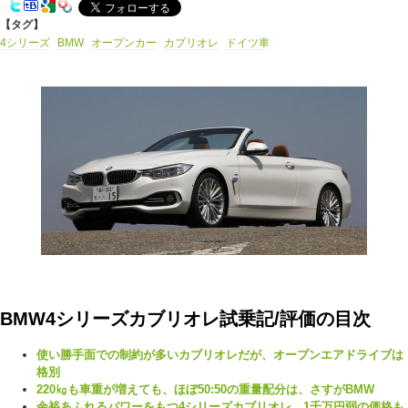
【タグ】
4シリーズ
BMW
オープンカー
カブリオレ
ドイツ車
BMW4シリーズカブリオレ試乗記/評価の目次
使い勝手面での制約が多いカブリオレだが、オープンエアドライブは
格別
220㎏も車重が増えても、ほぼ50:50の重量配分は、さすがBMW
余裕あふれるパワーをもつ4シリーズカブリオレ。1千万円弱の価格も