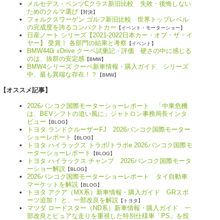
メルセデス・ベンツCクラス新旧比較 失敗・後悔しない
ためのクルマ選び
【対決】
フォルクスワーゲン ゴルフ新旧比較 世界トップレベル
の完成度を誇るコンパクトカー
【イベント・モーターショー】
日産ノート シリーズ【2021-2022日本カー・オブ・ザ・イ
ヤー】 受賞！ 各部門の結果と考察
【イベント】
BMW440i xDrive クーペ試乗記・評価 硬さの中に感じる
のは、抜群の安定感
【BMW】
BMW4シリーズ クーペ新車情報・購入ガイド シリーズ
中、最も異端な存在！？
【BMW】
【オススメ記事】
2026バンコク国際モーターショーレポート 「中東危機
は、BEVシフトの追い風に」ジャトロン事務局長インタ
ビュー
【BLOG】
トヨタ ランドクルーザーFJ 2026バンコク国際モーター
ショーレポート
【BLOG】
トヨタ ハイラックス トラボ/トラボe 2026バンコク国際モ
ーターショーレポート
【BLOG】
トヨタ ハイラックス チャンプ 2026バンコク国際モータ
ーショー解説
【BLOG】
2026バンコク国際モーターショーレポート タイ自動車
マーケットを解説
【BLOG】
トヨタ アクア（MX系）新車情報・購入ガイド GRスポ
ーツ追加！ と、一部改良を解説
【トヨタ】
マツダ ロードスター（ND系）新車情報・購入ガイド 一
部改良とピュアな走りを重視した特別仕様車「PS」を投