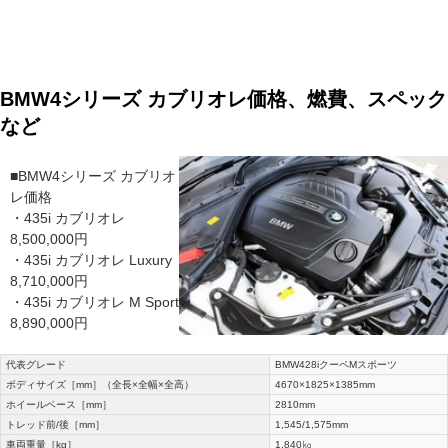
BMW4シリーズ カブリオレ価格、燃費、スペック
など
■BMW4シリーズ カブリオ
レ価格
・435i カブリオレ
8,500,000円
・435i カブリオレ Luxury
8,710,000円
・435i カブリオレ M Sport
8,890,000円
代表グレード
BMW428iクーペMスポーツ
ボディサイズ［mm］（全長×全幅×全高）
4670×1825×1385mm
ホイールベース［mm］
2810mm
トレッド前/後［mm］
1,545/1,575mm
車両重量［kg］
1,840㎏