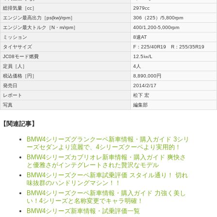
総排気量［cc］
2979cc
エンジン最高出力［ps(kw)/rpm］
306（225）/5,800rpm
エンジン最大トルク［N・m/rpm］
400/1,200-5,000rpm
ミッション
8速AT
タイヤサイズ
F：225/40R19 R：255/35R19
JC08モード燃費
12.5㎞/L
定員［人］
4人
税込価格［円］
8,890,000円
発売日
2014/2/17
レポート
松下 宏
写真
編集部
【関連記事】
BMW4シリーズグランクーペ新車情報・購入ガイド 3シリ
ーズセダンより流麗で、4シリーズクーペより実用的！
BMW4シリーズカブリオレ新車情報・購入ガイド 爽快さ
と優雅さがインテグレートされた贅沢なモデル
BMW4シリーズクーペ新車試乗評価 スタイル通り！ 切れ
味抜群のハンドリングマシン！！
BMW4シリーズクーペ新車情報・購入ガイド 力強く美し
い！4シリーズと名称変更でキャラ明確！
BMW4シリーズ新車情報・試乗評価一覧