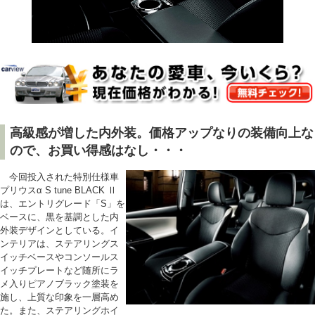
高級感が増した内外装。価格アップなりの装備向上な
ので、お買い得感はなし・・・
今回投入された特別仕様車
プリウスα S tune BLACK Ⅱ
は、エントリグレード「S」を
ベースに、黒を基調とした内
外装デザインとしている。イ
ンテリアは、ステアリングス
イッチベースやコンソールス
イッチプレートなど随所にラ
メ入りピアノブラック塗装を
施し、上質な印象を一層高め
た。また、ステアリングホイ