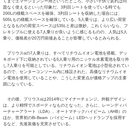
くまでエマージェンシー用といったところ。小さい子供であれば問
題なく使えるといった印象だ。3列目シートを使っている時でも
200Lの積載スペースを確保。3列目シートを収納した場合には、
505Lもの積載スペースを確保している。5人乗りは、より広い荷室
となるものの荷室スペースは535Lと差は微妙。これくらいなら、フ
レキシブルに使える7人乗りが良いように感じるものの、人気は5人
乗り。価格差が20万円前後あることが影響しているとみられる。
プリウスαの7人乗りは、すべてリチウムイオン電池を搭載。デッ
キボード下に収納されている5人乗り用のニッケル水素電池を取り外
し7人乗りを可能としている。リチウムイオン電池は小型化されてい
るので、センターコンソール内に移設された。高価なリチウムイオ
ン電池を使用していることや、こうした変更点が価格アップの主要
因になっている。
その後、プリウスαは2014年にマイナーチェンジ。外観デザイン
は、より精悍でスポーティなものとなった。さらに、レーンディパ
ーチャーアラート（LDA）、オートマチックハイビーム（AHB）の
ほか、世界初のBi-Beam（バイビーム）LEDヘッドランプを採用す
るなど、先進装備を充実させている。