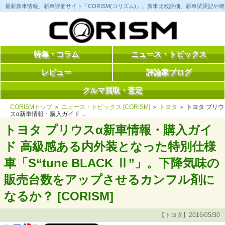
コ
最新新車情報、新車評価サイト「CORISM(コリズム)」。新車比較評価、新車試乗記
ン
テ
ン
ツ
へ
ス
特集・コラム
ニュース・トピックス
キ
ッ
レビュー
評論家ブログ
プ
クルマ買取・査定
CORISMトップ
＞
ニュース・トピックス [CORISM]
＞
トヨタ
＞ トヨタ プリウ
スα新車情報・購入ガイド ...
トヨタ プリウスα新車情報・購入ガイ
ド 高級感ある内外装となった特別仕様
車「S“tune BLACK Ⅱ”」。下降気味の
販売台数をアップさせるカンフル剤に
なるか？ [CORISM]
【トヨタ】2016/05/30