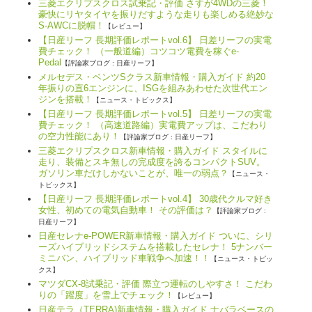
三菱エクリプスクロス試乗記・評価 さすが4WDの三菱！
豪快にリヤタイヤを振りだすような走りも楽しめる絶妙な
S-AWCに脱帽！
【レビュー】
【日産リーフ 長期評価レポートvol.6】 日差リーフの実電
費チェック！ （一般道編）コツコツ電費を稼ぐe-
Pedal
【評論家ブログ : 日産リーフ】
メルセデス・ベンツSクラス新車情報・購入ガイド 約20
年振りの直6エンジンに、ISGを組みあわせた次世代エン
ジンを搭載！
【ニュース・トピックス】
【日産リーフ 長期評価レポートvol.5】 日差リーフの実電
費チェック！ （高速道路編）実電費アップは、こだわり
の空力性能にあり！
【評論家ブログ : 日産リーフ】
三菱エクリプスクロス新車情報・購入ガイド スタイルに
走り、装備とスキ無しの完成度を誇るコンパクトSUV。
ガソリン車だけしかないことが、唯一の弱点？
【ニュース・
トピックス】
【日産リーフ 長期評価レポートvol.4】 30歳代クルマ好き
女性、初めての電気自動車！ その評価は？
【評論家ブログ :
日産リーフ】
日産セレナe-POWER新車情報・購入ガイド ついに、シリ
ーズハイブリッドシステムを搭載したセレナ！ 5ナンバー
ミニバン、ハイブリッド車戦争へ加速！！
【ニュース・トピッ
クス】
マツダCX-8試乗記・評価 際立つ運転のしやすさ！ こだわ
りの「躍度」を雪上でチェック！
【レビュー】
日産テラ（TERRA)新車情報・購入ガイド ナバラベースの