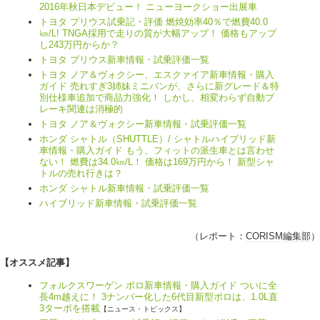
2016年秋日本デビュー！ ニューヨークショー出展車
トヨタ プリウス試乗記・評価 燃焼効率40％で燃費40.0
㎞/L! TNGA採用で走りの質が大幅アップ！ 価格もアップ
し243万円からか？
トヨタ プリウス新車情報・試乗評価一覧
トヨタ ノア＆ヴォクシー、エスクァイア新車情報・購入
ガイド 売れすぎ3姉妹ミニバンが、さらに新グレード＆特
別仕様車追加で商品力強化！ しかし、相変わらず自動ブ
レーキ関連は消極的
トヨタ ノア＆ヴォクシー新車情報・試乗評価一覧
ホンダ シャトル（SHUTTLE）/ シャトルハイブリッド新
車情報・購入ガイド もう、フィットの派生車とは言わせ
ない！ 燃費は34.0㎞/L！ 価格は169万円から！ 新型シャ
トルの売れ行きは？
ホンダ シャトル新車情報・試乗評価一覧
ハイブリッド新車情報・試乗評価一覧
（レポート：
CORISM編集部
）
【オススメ記事】
フォルクスワーゲン ポロ新車情報・購入ガイド ついに全
長4m越えに！ 3ナンバー化した6代目新型ポロは、1.0L直
3ターボを搭載
【ニュース・トピックス】