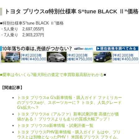
トヨタ プリウスα特別仕様車 S“tune BLACK Ⅱ”価格
■特別仕様車S“tune BLACK Ⅱ”価格
・5人乗り 2,697,055円
・7人乗り 2,903,237円
■
愛車は今いくら?最大8社の査定で車買取最高額がわかる
■
【関連記事】
トヨタ プリウスα G's新車情報・購入ガイド ファミリカー
のプリウスαが、スポーツカーに？ トヨタ、人気グレード
G's拡大へ？
トヨタ プリウスα（アルファ）新車試乗評価 高価だが価
値がある！ プリウスよりも走りの質感大幅アップ！
トヨタ プリウスα新車情報・試乗評価一覧
トヨタ プリウスPHV新車情報・購入ガイド もはや、プリ
ウスとは別物となったPHV！ 米国名プリウス プライム、