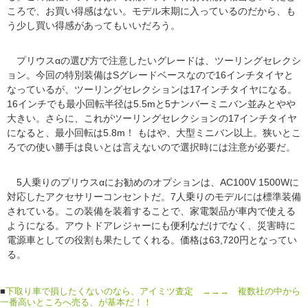
ころで、お買い得感はない。モデル末期に入っているのだから、も
う少し買い得感があってもいいだろう。
プリウスαの選び方で注意したいグレードは、ツーリングセレクシ
ョン。今回の特別装備はSグレードベースなので16インチタイヤと
なっているが、ツーリングセレクションは17インチタイヤになる。
16インチでも最小回転半径は5.5mと5ナンバーミニバン並みとやや
大きい。さらに、これがツーリングセレクションの17インチタイヤ
になると、最小回転は5.8m！ もはや、大型ミニバン以上。狭いとこ
ろでの使い勝手は良いとは言えないので選択時には注意が必要だ。
5人乗りのプリウスαにお勧めのオプションは、AC100V 1500Wに
対応したアクセサリーコンセントだ。7人乗りのモデルには標準装備
されている。この装備を装着することで、家電製品が車内で使える
ようになる。アウトドアレジャーにも便利なだけでなく、災害時に
電源車としての役割も果たしてくれる。価格は63,720円となってい
る。
■
下取り車で損したくないのなら、アイミツ査定 →→→ 複数社の中から
一番高いところへ売る、が基本だ！！