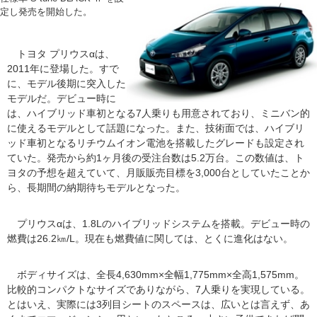
定し発売を開始した。
トヨタ プリウスαは、
2011年に登場した。すで
に、モデル後期に突入した
モデルだ。デビュー時に
は、ハイブリッド車初となる7人乗りも用意されており、ミニバン的
に使えるモデルとして話題になった。また、技術面では、ハイブリ
ッド車初となるリチウムイオン電池を搭載したグレードも設定され
ていた。発売から約1ヶ月後の受注台数は5.2万台。この数値は、ト
ヨタの予想を超えていて、月販販売目標を3,000台としていたことか
ら、長期間の納期待ちモデルとなった。
プリウスαは、1.8Lのハイブリッドシステムを搭載。デビュー時の
燃費は26.2㎞/L。現在も燃費値に関しては、とくに進化はない。
ボディサイズは、全長4,630mm×全幅1,775mm×全高1,575mm。
比較的コンパクトなサイズでありながら、7人乗りを実現している。
とはいえ、実際には3列目シートのスペースは、広いとは言えず、あ