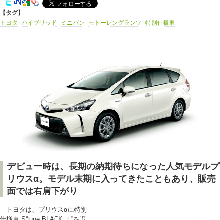
【タグ】
トヨタ
ハイブリッド
ミニバン
モトーレングランツ
特別仕様車
デビュー時は、長期の納期待ちになった人気モデルプ
リウスα。モデル末期に入ってきたこともあり、販売
面では右肩下がり
トヨタは、プリウスαに特別
仕様車 S“tune BLACK Ⅱ”を設