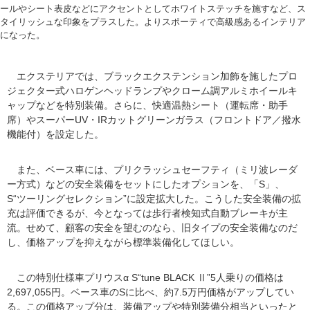
ールやシート表皮などにアクセントとしてホワイトステッチを施すなど、ス
タイリッシュな印象をプラスした。よりスポーティで高級感あるインテリア
になった。
エクステリアでは、ブラックエクステンション加飾を施したプロ
ジェクター式ハロゲンヘッドランプやクローム調アルミホイールキ
ャップなどを特別装備。さらに、快適温熱シート（運転席・助手
席）やスーパーUV・IRカットグリーンガラス（フロントドア／撥水
機能付）を設定した。
また、ベース車には、プリクラッシュセーフティ（ミリ波レーダ
ー方式）などの安全装備をセットにしたオプションを、「S」、
S“ツーリングセレクション”に設定拡大した。こうした安全装備の拡
充は評価できるが、今となっては歩行者検知式自動ブレーキが主
流。せめて、顧客の安全を望むのなら、旧タイプの安全装備なのだ
し、価格アップを抑えながら標準装備化してほしい。
この特別仕様車プリウスα S“tune BLACK Ⅱ”5人乗りの価格は
2,697,055円。ベース車のSに比べ、約7.5万円価格がアップしてい
る。この価格アップ分は、装備アップや特別装備分相当といったと