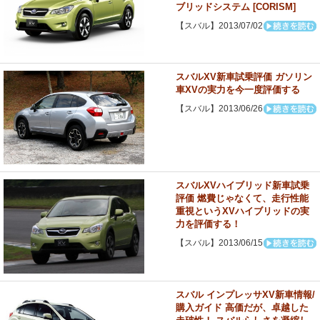
ブリッドシステム [CORISM]
【スバル】2013/07/02
スバルXV新車試乗評価 ガソリン
車XVの実力を今一度評価する
【スバル】2013/06/26
スバルXVハイブリッド新車試乗
評価 燃費じゃなくて、走行性能
重視というXVハイブリッドの実
力を評価する！
【スバル】2013/06/15
スバル インプレッサXV新車情報/
購入ガイド 高価だが、卓越した