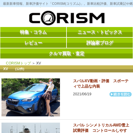
コ
最新新車情報、新車評価サイト「CORISM(コリズム)」。新車比較評価、新車試乗記
ン
テ
ン
ツ
へ
ス
特集・コラム
ニュース・トピックス
キ
ッ
レビュー
評論家ブログ
プ
クルマ買取・査定
CORISMトップ
＞ XV
XV
(12件)
スバルXV動画・評価 スポーテ
ィで上品な内装
2021/06/19
スバル シンメトリカルAWD雪上
試乗評価 コントロールしやす