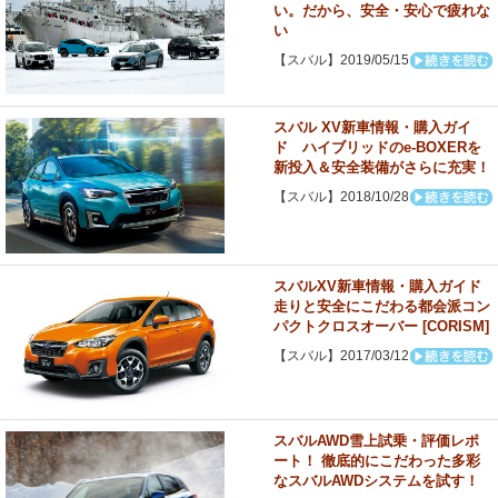
い。だから、安全・安心で疲れな
い
【スバル】2019/05/15
スバル XV新車情報・購入ガイ
ド ハイブリッドのe-BOXERを
新投入＆安全装備がさらに充実！
【スバル】2018/10/28
スバルXV新車情報・購入ガイド
走りと安全にこだわる都会派コン
パクトクロスオーバー [CORISM]
【スバル】2017/03/12
スバルAWD雪上試乗・評価レポ
ート！ 徹底的にこだわった多彩
なスバルAWDシステムを試す！