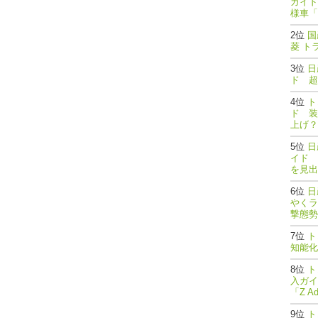
ガイド
様車「
国
菱 ト
日
ド 超
ト
ド 装
上げ？
日
イド 
を見出
日
やくラ
撃態勢完了
ト
知能
ト
入ガイ
「Z A
ト