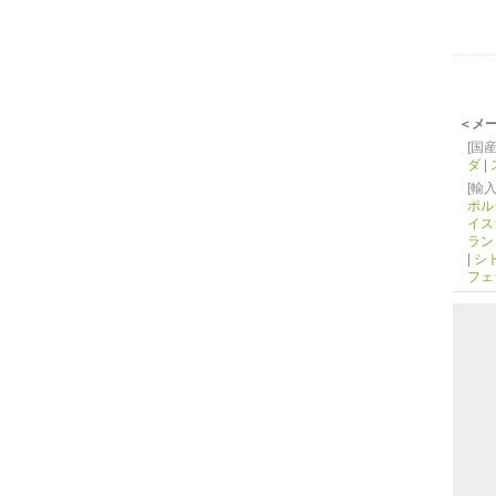
＜メ
[国産
ダ
|
[輸入
ポル
イス
ラン
|
シ
フェ