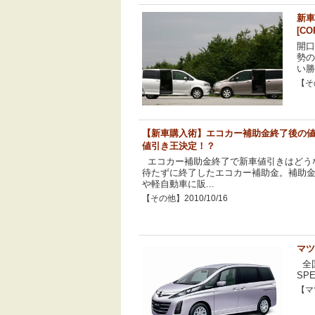
新車
[CO
開
勢の
い勝
【その
【新車購入術】エコカー補助金終了後の値
値引き王決定！？
エコカー補助金終了で新車値引きはどうな
待たずに終了したエコカー補助金。補助
や軽自動車に販...
【その他】2010/10/16
マツ
全国限
SP
【マツ