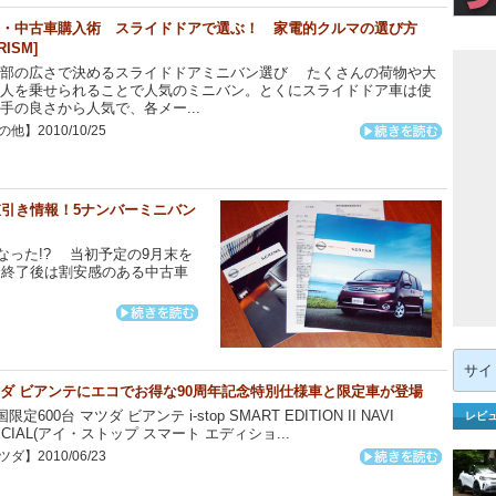
・中古車購入術 スライドドアで選ぶ！ 家電的クルマの選び方
RISM]
口部の広さで決めるスライドドアミニバン選び たくさんの荷物や大
人を乗せられることで人気のミニバン。とくにスライドドア車は使
手の良さから人気で、各メー...
他】2010/10/25
引き情報！5ナンバーミニバン
った!? 当初予定の9月末を
金終了後は割安感のある中古車
検
索:
ダ ビアンテにエコでお得な90周年記念特別仕様車と限定車が登場
定600台 マツダ ビアンテ i-stop SMART EDITION II NAVI
レビ
ECIAL(アイ・ストップ スマート エディショ...
ダ】2010/06/23