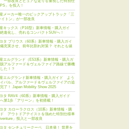
 一部改良とピュアな走りを重視した特別仕
PS」を投入！
産メーカー唯一のピックアップトラック「三
ライトン」が一部改良
産キックス（P16型）新車情報・購入ガイ
絶進化し、売れるコンパクトSUVへ！
ヨタ プリウス（60系）新車情報・購入ガイ
備充実させ、前年比割れ対策？ それとも値
産エルグランド（E53系）新車情報・購入ガ
脱アルファード＆ヴェルファイア路線で勝機
した！？
産エルグランド新車情報・購入ガイド よう
イバル、アルファード＆ヴェルファイアの追
！ Japan Mobility Show 2025
ヨタ RAV4（60系）新車情報・購入ガイド
化へ第1歩「アリーン」を初搭載！
ヨタ カローラクロス（10系）新車情報・購
ド アウトドアテイストを強めた特別仕様車
dventure」投入と一部改良
ヨタ センチュリークーペ 日本発！ 世界を