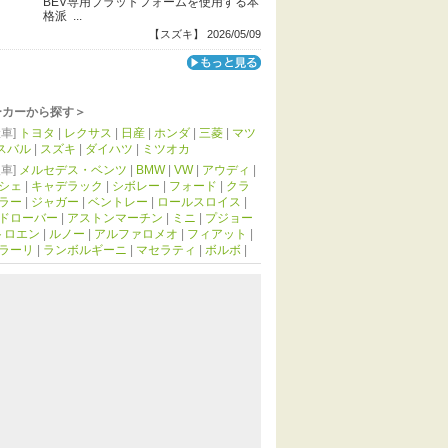
BEV専用プラットフォームを使用する本
格派 ...
【スズキ】 2026/05/09
ーカーから探す＞
車]
トヨタ
|
レクサス
|
日産
|
ホンダ
|
三菱
|
マツ
スバル
|
スズキ
|
ダイハツ
|
ミツオカ
車]
メルセデス・ベンツ
|
BMW
|
VW
|
アウディ
|
シェ
|
キャデラック
|
シボレー
|
フォード
|
クラ
ラー
|
ジャガー
|
ベントレー
|
ロールスロイス
|
ドローバー
|
アストンマーチン
|
ミニ
|
プジョー
トロエン
|
ルノー
|
アルファロメオ
|
フィアット
|
ラーリ
|
ランボルギーニ
|
マセラティ
|
ボルボ
|