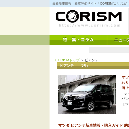
コ
最新新車情報、新車評価サイト「CORISM(コリズ
ン
テ
ン
ツ
へ
ス
キ
ッ
プ
CORISMトップ
＞ ビアンテ
ビアンテ
(7件)
マツ
わり
向上
マツ
バン
【マツ
マツダ ビアンテ新車情報・購入ガイド 約