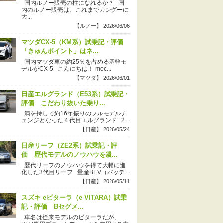
国内ルノー販売の柱になれるか？ 国
内のルノー販売は、これまでカングーに
大...
【ルノー】 2026/06/06
マツダCX-5（KM系）試乗記・評価
「きゅんポイント」はネ...
国内マツダ車の約25％を占める基幹モ
デルがCX-5 こんにちは！ moc...
【マツダ】 2026/06/01
日産エルグランド（E53系）試乗記・
評価 こだわり抜いた乗り...
満を持して約16年振りのフルモデルチ
ェンジとなった４代目エルグランド 2...
【日産】 2026/05/24
日産リーフ（ZE2系）試乗記・評
価 歴代モデルのノウハウを凝...
歴代リーフのノウハウを得て大幅に進
化した3代目リーフ 量産BEV（バッテ...
【日産】 2026/05/11
スズキ eビターラ（e VITARA）試乗
記・評価 Bセグメ...
車名は従来モデルのビターラだが、