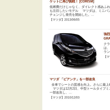
ケットに再び挑戦！ [CORISM]
低燃費だけじゃなく、ダイレクト感あふれ
も注目したいモデル マツダは、ミニバン
チェンジし発売を開始した。...
【マツダ】2013/06/05
強烈
GR
クラ
は、
ラン
【マツ
マツダ 「ビアンテ」を一部改良
全車でシートの質感を向上。さらに最上
マツダは12月2日、中型トールタイプミ
一部改良し、...
【マツダ】2010/12/03