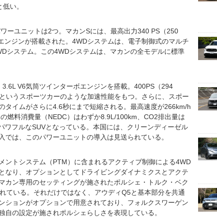
と低い。
ーユニットは2つ。マカンSには、最高出力340 PS（250
ーボエンジンが搭載された。4WDシステムは、電子制御式のマルチ
WDシステム。この4WDシステムは、マカンの全モデルに標準
。
6L V6気筒ツインターボエンジンを搭載。400PS（294
4.8秒というスポーツカーのような加速性能をもつ。さらに、スポー
タイムがさらに4.6秒にまで短縮される。最高速度が266km/h
料消費量（NEDC）はわずか8.9L/100km、CO2排出量は
最もパワフルなSUVとなっている。本国には、クリーンディーゼル
入では、このパワーユニットの導入は見送られている。
ントシステム（PTM）に含まれるアクティブ制御による4WD
となり、オプションとしてドライビングダイナミクスとアクテ
マカン専用のセッティングが施されたポルシェ・トルク・ベク
設定されている。それだけではなく、アウディQ5と基本部分を共通
ンションがオプションで用意されており、フォルクスワーゲン
独自の設定が施されポルシェらしさを表現している。