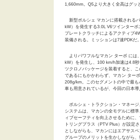
1,660mm。Q5より大きく全高はグッ
新型ポルシェ マカンに搭載されるパワ
kW）を発生する3.0L V6ツインタ
プレートクラッチによるアクティブ4
装備される。ミッションは7速PDKだ
よりパワフルなマカン ターボ には、3.
kW）を発生し、100 km/h加速は
ツクロノパッケージを装着すると、この
であるにもかかわらず、マカン ターボの燃
208g/km。このセグメントの中で
車も用意されているが、今回の日本導
ポルシェ・トラクション・マネージメ
システムは、マカンの全モデルに標準
ィブセーフティを向上させるために、
トリングプラス（PTV Plus）が
としながらも、マカンにはエアサスペ
グループのメリットを生かしながら、