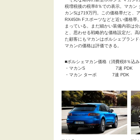
税増税後の税率8％での表示。マカン
カンSは719万円。この価格帯だと、アウ
RX450h Fスポーツなどと近い価
まっている。まだ細かい装備内容は分
と、思わせる戦略的な価格設定だ。高
た顧客にもマカンはポルシェブランド
マカンの価格は評価できる。
■ポルシェマカン価格（消費税8％込み
・マカンS 7速 P
・マカン ターボ 7速 