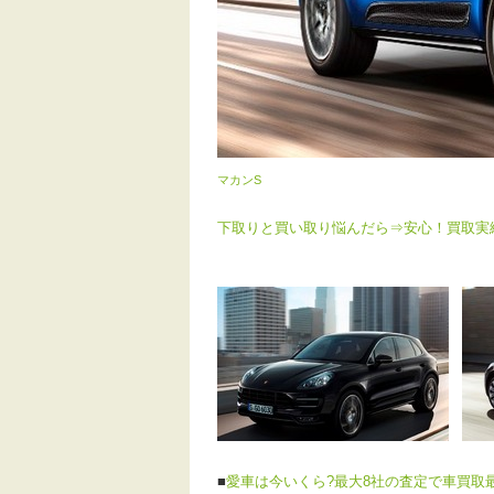
マカンS
下取りと買い取り悩んだら⇒安心！買取実績
■
愛車は今いくら?最大8社の査定で車買取