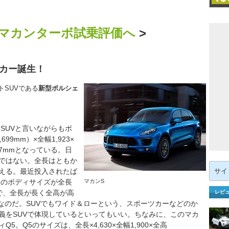
 マカンターボ試乗評価へ
>
ツカー誕生！
SUVである
新型ポルシェ
SUVと言いながらもボ
99mm）×全幅1,923×
07mmとなっている。日
ではない。全長はともか
検
いえる。最近投入されたば
索:
ドのボディサイズが全長
マカンS
mなので、全長が長く全高が高
レビ
なのだ。SUVでもワイド＆ローという、スポーツカーなどのか
義をSUVで体現しているといってもいい。ちなみに、このマカ
。Q5のサイズは、全長×4,630×全幅1,900×全高