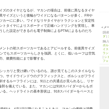
イズのタイヤとなるが、マカンの場合は、前後に異なるタイヤ
異サイズというと後輪がワイドになるパターンが多く、FRや
ーツカーにに多い。ワイドなリヤタイヤがトラクションと安定性
ントタイヤによりスポーティで正確ハンドリングを実現し、車
＜メ
うした設定ができるのも電子制御によるPTMによるものだろ
[国産
ダ
|
[輸入
ポル
メントの初スポーツカーであるとアピールする。前後異サイズ
イス
インでもスポーツカーらしさを強調。とくに、低いルーフは空気
ラン
|
シ
力、燃費性能にまで影響する。
フェ
シッカリと受け継いでいるのも、誰が見てもこのスタイルなら
つ。サイドウインドウのグラフィックスと、ポルシェがフライ
斜するルーフラインには、911との共通点が見られるし、リヤ
輪郭を備えている。また、マカンには918スパイダーからもポ
いる。ヘッドライトの基本形状は、918スパイダーをベースと
登録は、4月1日以降になることもあり、マカンの価格は消費