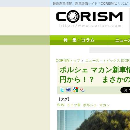
コ
最新新車情報、新車評価サイト「CORISM(コリズ
ン
テ
ン
ツ
へ
ス
キ
ッ
プ
CORISMトップ
＞
ニュース・トピックス [CORI
ポルシェ マカン新車
円から！？ まさかの低
【タグ】
SUV
ドイツ車
ポルシェ
マカン