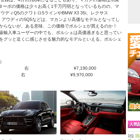
 ターボの価格は少々お高く1千万円弱となっているものの、マ
ディQ5のクワトロSラインやBMW X3 35i、レクサス
格帯。アウディのSQ5などは、マカンより高価なモデルとなってし
からないが、ある意味、この価格でポルシェが買えるのか！
級輸入車ユーザーの中でも、ポルシェは高価過ぎると思ってい
をグッと近くに感じさせる魅力的なモデルといえる。ポルシェ
）
DK 右 ¥7,190,000
PDK 右 ¥9,970,000
人気
国