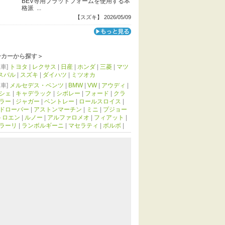
BEV専用プラットフォームを使用する本
格派 ...
【スズキ】 2026/05/09
ーカーから探す＞
車]
トヨタ
|
レクサス
|
日産
|
ホンダ
|
三菱
|
マツ
スバル
|
スズキ
|
ダイハツ
|
ミツオカ
車]
メルセデス・ベンツ
|
BMW
|
VW
|
アウディ
|
シェ
|
キャデラック
|
シボレー
|
フォード
|
クラ
ラー
|
ジャガー
|
ベントレー
|
ロールスロイス
|
ドローバー
|
アストンマーチン
|
ミニ
|
プジョー
トロエン
|
ルノー
|
アルファロメオ
|
フィアット
|
ラーリ
|
ランボルギーニ
|
マセラティ
|
ボルボ
|