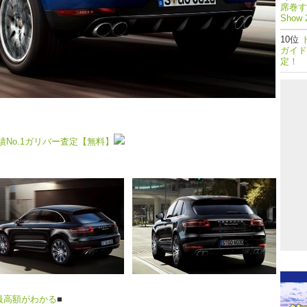
席巻する
Show 
ガイド
定！
No.1ガリバー査定【無料】
最高額がわかる
■