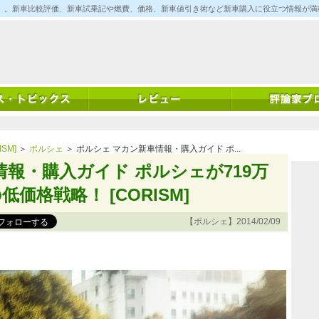
ム)」。新車比較評価、新車試乗記や燃費、価格、新車値引き術など新車購入に役立つ情報が
SM]
＞
ポルシェ
＞ ポルシェ マカン新車情報・購入ガイド ポ...
情報・購入ガイド ポルシェが719万
価格戦略！ [CORISM]
【ポルシェ】2014/02/09