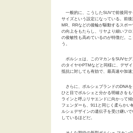
一般的に、こうしたSUVで前後同サ
サイズという設定になっている。前後
MR、RRなどの後輪が駆動するスポ
の向上をもたらし、リヤより細いフロ
の俊敏性も高めているのが特徴だ。こ
う。
ポルシェは、このマカンをSUVセグ
のタイヤやPTMなどと同様に、デザ
抵抗に対しても有効で、最高速や加速
さらに、ポルシェブランドのDNAを
ひと目でポルシェと分かる明確さをも
ラインと呼ぶリヤエンドに向かって傾
フェンダーも、911と同じく柔らかい
ルシェデザインの遺伝子を受け継いで
しているほどだ。
そんな期待の新型ポルシェ マカンの