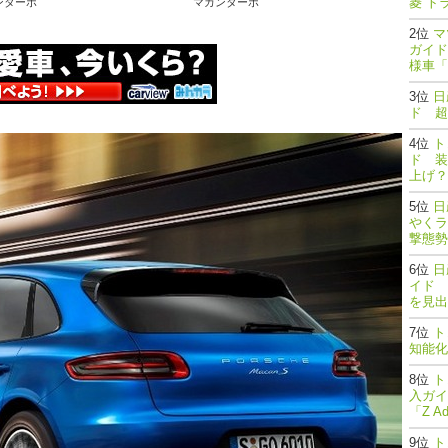
菱 ト
ンターボ
マカンターボ
マ
ガイド
様車「
日
ド 超
ト
ド 装
上げ？
日
やくラ
撃態勢完了
日
イド 
を見出
ト
知能
ト
入ガイ
「Z A
ト