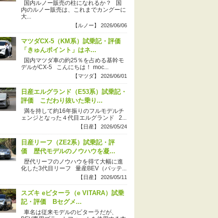
国内ルノー販売の柱になれるか？ 国
内のルノー販売は、これまでカングーに
大...
【ルノー】 2026/06/06
マツダCX-5（KM系）試乗記・評価
「きゅんポイント」はネ...
国内マツダ車の約25％を占める基幹モ
デルがCX-5 こんにちは！ moc...
【マツダ】 2026/06/01
日産エルグランド（E53系）試乗記・
評価 こだわり抜いた乗り...
満を持して約16年振りのフルモデルチ
ェンジとなった４代目エルグランド 2...
【日産】 2026/05/24
日産リーフ（ZE2系）試乗記・評
価 歴代モデルのノウハウを凝...
歴代リーフのノウハウを得て大幅に進
化した3代目リーフ 量産BEV（バッテ...
【日産】 2026/05/11
スズキ eビターラ（e VITARA）試乗
記・評価 Bセグメ...
車名は従来モデルのビターラだが、