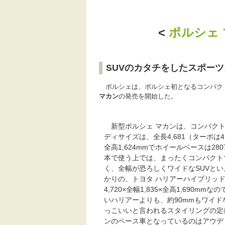
<
ポルシェ
SUVのカタチをしたスポー
ポルシェは、ポルシェ初となるコンパクト
マカン
の発売を開始した。
新型ポルシェ マカンは、コンパクト
ディサイズは、全長4,681（ターボは4,6
全高1,624mmでホイールベースは28
本で使う上では、まったくコンパクト
く、全幅が恐ろしくワイドなSUVと
かりの、トヨタ ハリアーハイブリッ
4,720×全幅1,835×全高1,690m
いハリアーよりも、約90mmもワイド
っこいいと言われるスタイリングの定
ンのベース車となっているのはアウディQ5