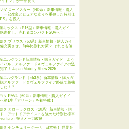
ライトン」が一部改良
ツダ ロードスター（ND系）新車情報・購入
 一部改良とピュアな走りを重視した特別仕
PS」を投入！
産キックス（P16型）新車情報・購入ガイ
絶進化し、売れるコンパクトSUVへ！
ヨタ プリウス（60系）新車情報・購入ガイ
備充実させ、前年比割れ対策？ それとも値
産エルグランド新車情報・購入ガイド よう
イバル、アルファード＆ヴェルファイアの追
！ Japan Mobility Show 2025
産エルグランド（E53系）新車情報・購入ガ
脱アルファード＆ヴェルファイア路線で勝機
した！？
ヨタ RAV4（60系）新車情報・購入ガイド
化へ第1歩「アリーン」を初搭載！
ヨタ カローラクロス（10系）新車情報・購
ド アウトドアテイストを強めた特別仕様車
dventure」投入と一部改良
ヨタ センチュリークーペ 日本発！ 世界を