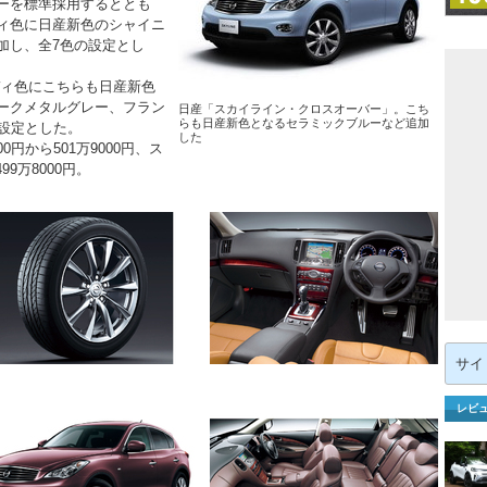
ーを標準採用するととも
ィ色に日産新色のシャイニ
加し、全7色の設定とし
ィ色にこちらも日産新色
ークメタルグレー、フラン
日産「スカイライン・クロスオーバー」。こち
らも日産新色となるセラミックブルーなど追加
設定とした。
した
円から501万9000円、ス
9万8000円。
検
索:
レビ