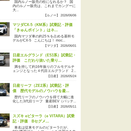
国内ルノー販売の柱になれるか？ 国
内のルノー販売は、これまでカングーに
大...
【ルノー】 2026/06/06
マツダCX-5（KM系）試乗記・評価
「きゅんポイント」はネ...
国内マツダ車の約25％を占める基幹モ
デルがCX-5 こんにちは！ moc...
【マツダ】 2026/06/01
日産エルグランド（E53系）試乗記・
評価 こだわり抜いた乗り...
満を持して約16年振りのフルモデルチ
ェンジとなった４代目エルグランド 2...
【日産】 2026/05/24
日産リーフ（ZE2系）試乗記・評
価 歴代モデルのノウハウを凝...
歴代リーフのノウハウを得て大幅に進
化した3代目リーフ 量産BEV（バッテ...
【日産】 2026/05/11
スズキ eビターラ（e VITARA）試乗
記・評価 Bセグメ...
車名は従来モデルのビターラだが、