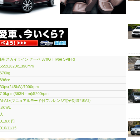
産 スカイライン クーペ 370GT Type SP[FR]
655x1820x1390mm
670kg
696cc
33ps(245kW)/7000rpm
7.0kg-m(363N・m)/5200rpm
7M-ATx(マニュアルモード付フルレンジ電子制御7速AT)
.3km/L
4人
01.9万円
010/11/15