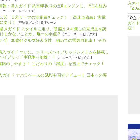
入ガイ
報・購入ガイド 約20年振りの直6エンジンに、ISGを組み
「Z A
【ニュース・トピックス】
ol.5】 日差リーフの実電費チェック！ （高速道路編）実電
にあり！
ガイド
【評論家ブログ : 日産リーフ】
定！
購入ガイド スタイルに走り、装備とスキ無しの完成度を誇
だけしかないことが、唯一の弱点？
【ニュース・トピックス】
l.4】 30歳代クルマ好き女性、初めての電気自動車！ その
・購入ガイド ついに、シリーズハイブリッドシステムを搭載し
、ハイブリッド車戦争へ加速！！
【ニュース・トピックス】
つ運転のしやすさ！ こだわりの「躍度」を雪上でチェック！
購入ガイド ナバラベースのSUV中国でデビュー！ 日本への導