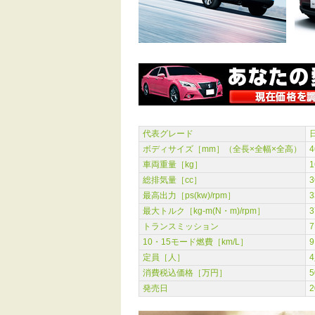
代表グレード
日
ボディサイズ［mm］（全長×全幅×全高）
4
車両重量［kg］
1
総排気量［cc］
3
最高出力［ps(kw)/rpm］
3
最大トルク［kg-m(N・m)/rpm］
3
トランスミッション
10・15モード燃費［km/L］
9
定員［人］
消費税込価格［万円］
5
発売日
2