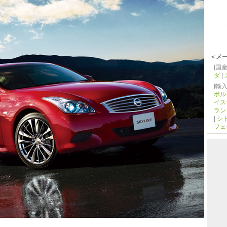
＜メ
[国産
ダ
|
[輸入
ポル
イス
ラン
|
シ
フェ