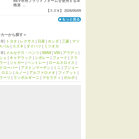
BEV専用プラットフォームを使用する本
格派 ...
【スズキ】 2026/05/09
ーカーから探す＞
車]
トヨタ
|
レクサス
|
日産
|
ホンダ
|
三菱
|
マツ
スバル
|
スズキ
|
ダイハツ
|
ミツオカ
車]
メルセデス・ベンツ
|
BMW
|
VW
|
アウディ
|
シェ
|
キャデラック
|
シボレー
|
フォード
|
クラ
ラー
|
ジャガー
|
ベントレー
|
ロールスロイス
|
ドローバー
|
アストンマーチン
|
ミニ
|
プジョー
トロエン
|
ルノー
|
アルファロメオ
|
フィアット
|
ラーリ
|
ランボルギーニ
|
マセラティ
|
ボルボ
|