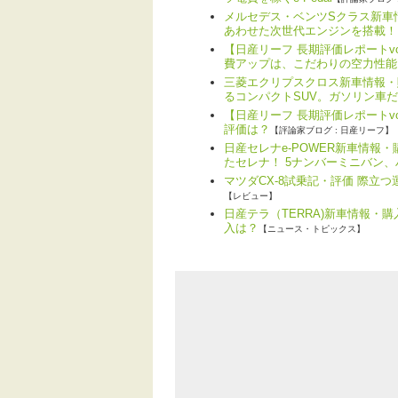
メルセデス・ベンツSクラス新車情
あわせた次世代エンジンを搭載！
【日産リーフ 長期評価レポートv
費アップは、こだわりの空力性能
三菱エクリプスクロス新車情報・
るコンパクトSUV。ガソリン車
【日産リーフ 長期評価レポートvo
評価は？
【評論家ブログ : 日産リーフ】
日産セレナe-POWER新車情報
たセレナ！ 5ナンバーミニバン
マツダCX-8試乗記・評価 際立
【レビュー】
日産テラ（TERRA)新車情報・
入は？
【ニュース・トピックス】