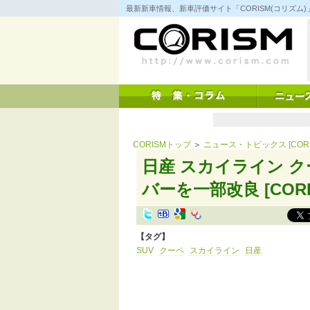
コ
最新新車情報、新車評価サイト「CORISM(コリズ
ン
テ
ン
ツ
へ
ス
キ
ッ
プ
CORISMトップ
＞
ニュース・トピックス [CORI
日産 スカイライン 
バーを一部改良 [CORI
【タグ】
SUV
クーペ
スカイライン
日産