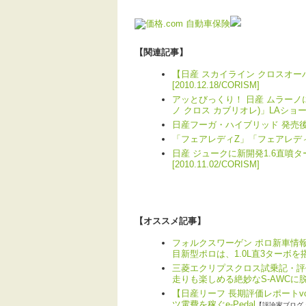
【関連記事】
【日産 スカイライン クロスオ
[2010.12.18/CORISM]
アッとびっくり！ 日産 ムラーノにオ
ノ クロス カブリオレ)」LAショーで初公
日産フーガ・ハイブリッド 発売後約1週
「フェアレディZ」「フェアレディZ ロ
日産 ジュークに新開発1.6直噴ター
[2010.11.02/CORISM]
【オススメ記事】
フォルクスワーゲン ポロ新車情報
目新型ポロは、1.0L直3ターボを
三菱エクリプスクロス試乗記・評
走りも楽しめる絶妙なS-AWCに
【日産リーフ 長期評価レポートv
ツ電費を稼ぐe-Pedal
【評論家ブログ 