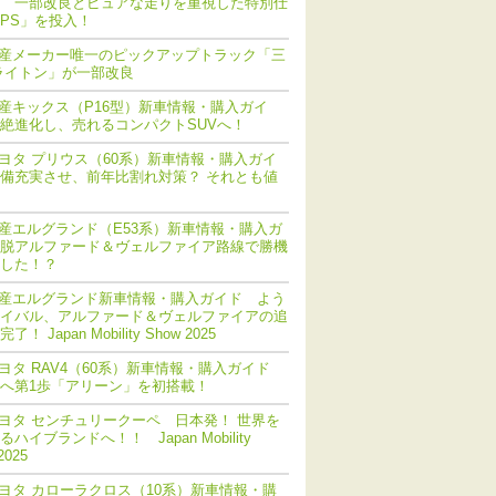
 一部改良とピュアな走りを重視した特別仕
PS」を投入！
産メーカー唯一のピックアップトラック「三
ライトン」が一部改良
産キックス（P16型）新車情報・購入ガイ
絶進化し、売れるコンパクトSUVへ！
ヨタ プリウス（60系）新車情報・購入ガイ
備充実させ、前年比割れ対策？ それとも値
産エルグランド（E53系）新車情報・購入ガ
脱アルファード＆ヴェルファイア路線で勝機
した！？
産エルグランド新車情報・購入ガイド よう
イバル、アルファード＆ヴェルファイアの追
！ Japan Mobility Show 2025
ヨタ RAV4（60系）新車情報・購入ガイド
化へ第1歩「アリーン」を初搭載！
ヨタ センチュリークーペ 日本発！ 世界を
ハイブランドへ！！ Japan Mobility
2025
ヨタ カローラクロス（10系）新車情報・購