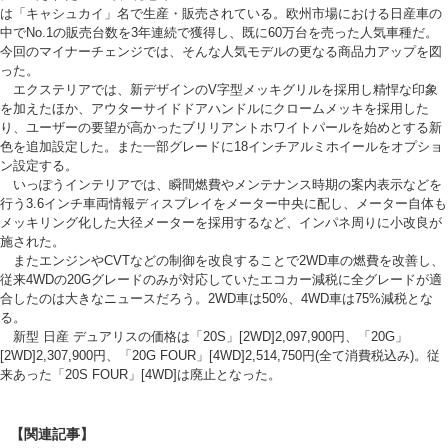
は「キャシュカイ」名で生産・販売されている。欧州市場における日産車の
中でNo.1の販売台数を3年連続で獲得し、既に60万台を売った人気車種だ。
今回のマイナーチェンジでは、そんな人気モデルの更なる商品力アップを図
った。
エクステリアでは、新デザインのV字型メッキグリルを採用し精悍な印象
を加えたほか、アウターサイドドアハンドルにクロームメッキを採用した
り、ユーザーの要望が高かったブリリアントホワイトパールを始めとする新
色を追加設定した。また一部グレードに18インチアルミホイールをオプショ
ン設定する。
いっぽうインテリアでは、瞬間燃費やメンテナンス時期の案内表示などを
行う3.6インチ車両情報ディスプレイをメーター中央に配し、メーター自体も
メッキリング化した大径メーターを採用するなど、インパネ周りに小改良が
施された。
またエンジンやCVTなどの制御を改良することで2WD車の燃費を改善し、
従来4WDの20Gグレードのみが対応していたエコカー減税に全グレードが適
合したのは大きなニュースだろう。2WD車は50%、4WD車は75%減税とな
る。
新型 日産 デュアリスの価格は「20S」[2WD]2,097,900円、「20G」
[2WD]2,307,900円、「20G FOUR」[4WD]2,514,750円(全て消費税込み)。従
来あった「20S FOUR」[4WD]は廃止となった。
【関連記事】