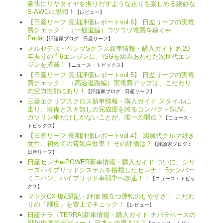
豪快にリヤタイヤを振りだすような走りも楽しめる絶妙な
S-AWCに脱帽！
【レビュー】
【日産リーフ 長期評価レポートvol.6】 日差リーフの実電
費チェック！ （一般道編）コツコツ電費を稼ぐe-
Pedal
【評論家ブログ : 日産リーフ】
メルセデス・ベンツSクラス新車情報・購入ガイド 約20
年振りの直6エンジンに、ISGを組みあわせた次世代エン
ジンを搭載！
【ニュース・トピックス】
【日産リーフ 長期評価レポートvol.5】 日差リーフの実電
費チェック！ （高速道路編）実電費アップは、こだわり
の空力性能にあり！
【評論家ブログ : 日産リーフ】
三菱エクリプスクロス新車情報・購入ガイド スタイルに
走り、装備とスキ無しの完成度を誇るコンパクトSUV。
ガソリン車だけしかないことが、唯一の弱点？
【ニュース・
トピックス】
【日産リーフ 長期評価レポートvol.4】 30歳代クルマ好き
女性、初めての電気自動車！ その評価は？
【評論家ブログ :
日産リーフ】
日産セレナe-POWER新車情報・購入ガイド ついに、シリ
ーズハイブリッドシステムを搭載したセレナ！ 5ナンバー
ミニバン、ハイブリッド車戦争へ加速！！
【ニュース・トピッ
クス】
マツダCX-8試乗記・評価 際立つ運転のしやすさ！ こだわ
りの「躍度」を雪上でチェック！
【レビュー】
日産テラ（TERRA)新車情報・購入ガイド ナバラベースの
SUV中国でデビュー！ 日本への導入は？