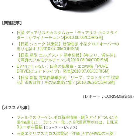
【関連記事】
日産 デュアリスのカスタムカー「デュアリス クロスライ
ダー」がマイナーチェンジ[2010.08.05/CORISM]
【日産 ジューク 試乗記】超個性派 小型クロスオーバーの
走りを試す！[2010.07.09/CORISM]
【日産 新型 エルグランド 新車情報】8年ぶり、満を持し
て渾身のフルモデルチェンジ![2010.08.04/CORISM]
EVだけじゃない！日産の低燃費・エコ技術「PURE
DRIVE(ピュアドライブ)」発表[2010.07.06/CORISM]
【日産 新型 電気自動車(EV)「リーフ」プロトタイプ 試乗
記】市販目前！その完成度に驚く[2010.06.26/CORISM]
（レポート：
CORISM編集部
）
【オススメ記事】
フォルクスワーゲン ポロ新車情報・購入ガイド ついに全
長4m越えに！ 3ナンバー化した6代目新型ポロは、1.0L直
3ターボを搭載
【ニュース・トピックス】
三菱エクリプスクロス試乗記・評価 さすが4WDの三菱！