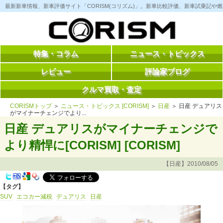
コ
最新新車情報、新車評価サイト「CORISM(コリズム)」。新車比較評価、新車試乗記
ン
テ
ン
ツ
へ
ス
特集・コラム
ニュース・トピックス
キ
ッ
レビュー
評論家ブログ
プ
クルマ買取・査定
CORISMトップ
＞
ニュース・トピックス [CORISM]
＞
日産
＞ 日産 デュアリス
がマイナーチェンジでより...
日産 デュアリスがマイナーチェンジで
より精悍に[CORISM] [CORISM]
【日産】2010/08/05
【タグ】
SUV
エコカー減税
デュアリス
日産