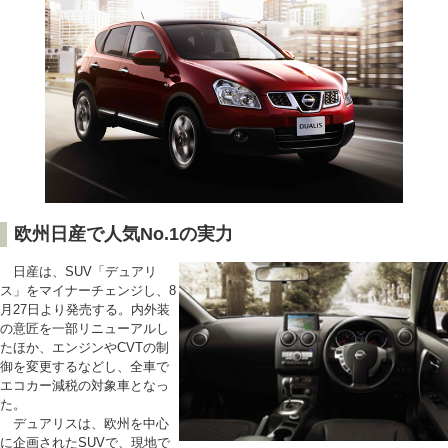
欧州日産で人気No.1の実力
日産は、SUV「デュアリ
ス」をマイナーチェンジし、8
月27日より発売する。内外装
の意匠を一部リニューアルし
たほか、エンジンやCVTの制
御を変更するなどし、全車で
エコカー減税の対象車となっ
た。
デュアリスは、欧州を中心
に企画されたSUVで、現地で