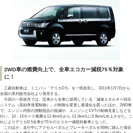
2WD車の燃費向上で、全車エコカー減税75％対象
に！
三菱自動車は、ミニバン「デリカD:5」を一部改良し、2011年1月7日から
全国の系列販売会社より発売する。
今回の一部改良では、従来から全車に採用している「減速エネルギー回生
システム（高効率発電制御）」の制御を変更し最適化を図ったほか、2WD車
で、エンジン内部の摺動抵抗の低減や、エンジンとCVTの制御見直しなどを
行い、10・15モード燃費を12.4km/Lから 13.2km/Lに0.8km/L向上させた。こ
れによりデリカD:5全車が75％のエコカー減税対象車となった。
このほか、走行中にアクセルペダルとブレーキペダルを同時に踏んだ場合