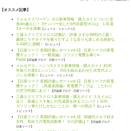
【オススメ記事】
フォルクスワーゲン ポロ新車情報・購入ガイド ついに全
長4m越えに！ 3ナンバー化した6代目新型ポロは、1.0L直
3ターボを搭載
【ニュース・トピックス】
三菱エクリプスクロス試乗記・評価 さすが4WDの三菱！
豪快にリヤタイヤを振りだすような走りも楽しめる絶妙な
S-AWCに脱帽！
【レビュー】
【日産リーフ 長期評価レポートvol.6】 日差リーフの実電
費チェック！ （一般道編）コツコツ電費を稼ぐe-
Pedal
【評論家ブログ : 日産リーフ】
メルセデス・ベンツSクラス新車情報・購入ガイド 約20
年振りの直6エンジンに、ISGを組みあわせた次世代エン
ジンを搭載！
【ニュース・トピックス】
【日産リーフ 長期評価レポートvol.5】 日差リーフの実電
費チェック！ （高速道路編）実電費アップは、こだわり
の空力性能にあり！
【評論家ブログ : 日産リーフ】
三菱エクリプスクロス新車情報・購入ガイド スタイルに
走り、装備とスキ無しの完成度を誇るコンパクトSUV。
ガソリン車だけしかないことが、唯一の弱点？
【ニュース・
トピックス】
【日産リーフ 長期評価レポートvol.4】 30歳代クルマ好き
女性、初めての電気自動車！ その評価は？
【評論家ブログ :
日産リーフ】