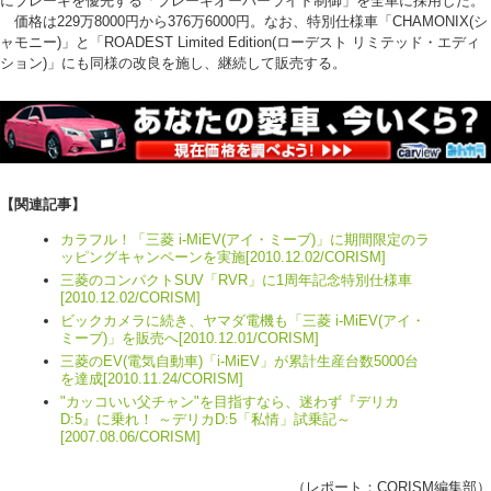
にブレーキを優先する「ブレーキオーバーライド制御」を全車に採用した。
価格は229万8000円から376万6000円。なお、特別仕様車「CHAMONIX(シ
ャモニー)」と「ROADEST Limited Edition(ローデスト リミテッド・エディ
ション)」にも同様の改良を施し、継続して販売する。
【関連記事】
カラフル！「三菱 i-MiEV(アイ・ミーブ)」に期間限定のラ
ッピングキャンペーンを実施[2010.12.02/CORISM]
三菱のコンパクトSUV「RVR」に1周年記念特別仕様車
[2010.12.02/CORISM]
ビックカメラに続き、ヤマダ電機も「三菱 i-MiEV(アイ・
ミーブ)」を販売へ[2010.12.01/CORISM]
三菱のEV(電気自動車)「i-MiEV」が累計生産台数5000台
を達成[2010.11.24/CORISM]
"カッコいい父チャン"を目指すなら、迷わず『デリカ
D:5』に乗れ！ ～デリカD:5「私情」試乗記～
[2007.08.06/CORISM]
（レポート：
CORISM編集部
）