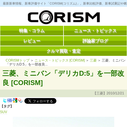
コ
最新新車情報、新車評価サイト「CORISM(コリズム)」。新車比較評価、新車試乗記
ン
テ
ン
ツ
へ
ス
特集・コラム
ニュース・トピックス
キ
ッ
レビュー
評論家ブログ
プ
クルマ買取・査定
CORISMトップ
＞
ニュース・トピックス [CORISM]
＞
三菱
＞ 三菱、ミニバン
「デリカD:5」を一部改良...
三菱、ミニバン「デリカD:5」を一部改
良 [CORISM]
【三菱】2010/12/21
【タグ】
SUV