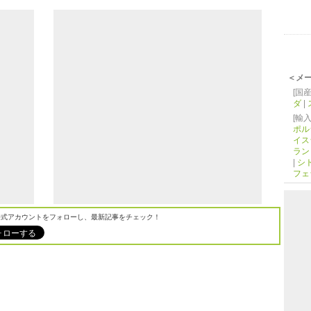
＜メ
[国産
ダ
|
[輸入
ポル
イス
ラン
|
シ
フェ
M公式アカウントをフォローし、最新記事をチェック！