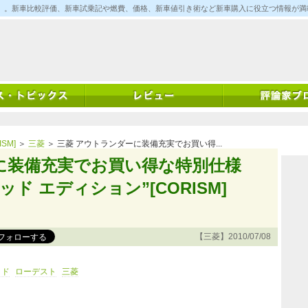
ム)」。新車比較評価、新車試乗記や燃費、価格、新車値引き術など新車購入に役立つ情報が
SM]
＞
三菱
＞ 三菱 アウトランダーに装備充実でお買い得...
に装備充実でお買い得な特別仕様
ド エディション”[CORISM]
【三菱】2010/07/08
ッド
ローデスト
三菱