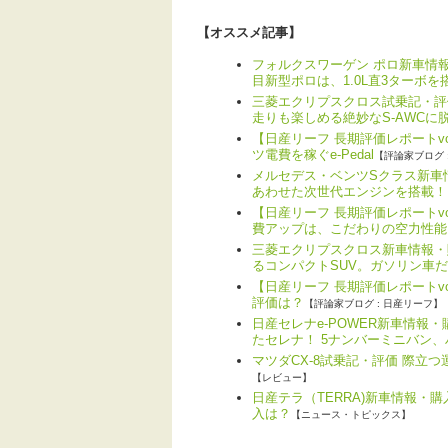
【オススメ記事】
フォルクスワーゲン ポロ新車情報
目新型ポロは、1.0L直3ターボを
三菱エクリプスクロス試乗記・評
走りも楽しめる絶妙なS-AWCに
【日産リーフ 長期評価レポートv
ツ電費を稼ぐe-Pedal
【評論家ブログ 
メルセデス・ベンツSクラス新車情
あわせた次世代エンジンを搭載！
【日産リーフ 長期評価レポートv
費アップは、こだわりの空力性能
三菱エクリプスクロス新車情報・
るコンパクトSUV。ガソリン車
【日産リーフ 長期評価レポートvo
評価は？
【評論家ブログ : 日産リーフ】
日産セレナe-POWER新車情報
たセレナ！ 5ナンバーミニバン
マツダCX-8試乗記・評価 際立
【レビュー】
日産テラ（TERRA)新車情報・
入は？
【ニュース・トピックス】