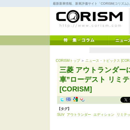
コ
最新新車情報、新車評価サイト「CORISM(コリズ
ン
テ
ン
ツ
へ
ス
キ
ッ
プ
CORISMトップ
＞
ニュース・トピックス [CORI
三菱 アウトランダー
車”ローデスト リミテッ
[CORISM]
【タグ】
SUV
アウトランダー
エディション
リミテ