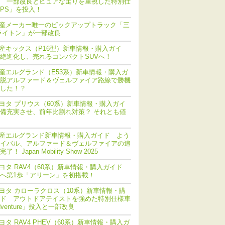
 一部改良とピュアな走りを重視した特別仕
PS」を投入！
産メーカー唯一のピックアップトラック「三
ライトン」が一部改良
産キックス（P16型）新車情報・購入ガイ
絶進化し、売れるコンパクトSUVへ！
産エルグランド（E53系）新車情報・購入ガ
脱アルファード＆ヴェルファイア路線で勝機
した！？
ヨタ プリウス（60系）新車情報・購入ガイ
備充実させ、前年比割れ対策？ それとも値
産エルグランド新車情報・購入ガイド よう
イバル、アルファード＆ヴェルファイアの追
！ Japan Mobility Show 2025
ヨタ RAV4（60系）新車情報・購入ガイド
化へ第1歩「アリーン」を初搭載！
ヨタ カローラクロス（10系）新車情報・購
ド アウトドアテイストを強めた特別仕様車
dventure」投入と一部改良
ヨタ RAV4 PHEV（60系）新車情報・購入ガ