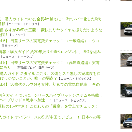
・購入ガイド ついに全長4m越えに！ 3ナンバー化した6代
搭載
【ニュース・トピックス】
価 さすが4WDの三菱！ 豪快にリヤタイヤを振りだすような
脱帽！
【レビュー】
ol.6】 日差リーフの実電費チェック！ （一般道編）コツコ
: 日産リーフ】
報・購入ガイド 約20年振りの直6エンジンに、ISGを組み
【ニュース・トピックス】
ol.5】 日差リーフの実電費チェック！ （高速道路編）実電
にあり！
【評論家ブログ : 日産リーフ】
購入ガイド スタイルに走り、装備とスキ無しの完成度を誇
だけしかないことが、唯一の弱点？
【ニュース・トピックス】
l.4】 30歳代クルマ好き女性、初めての電気自動車！ その
・購入ガイド ついに、シリーズハイブリッドシステムを搭載し
、ハイブリッド車戦争へ加速！！
【ニュース・トピックス】
つ運転のしやすさ！ こだわりの「躍度」を雪上でチェック！
購入ガイド ナバラベースのSUV中国でデビュー！ 日本への導