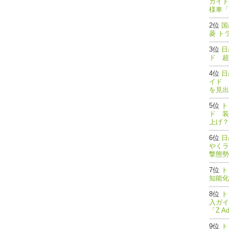
ガイド
様車「
国
菱 ト
日
ド 超
日
イド 
を見出
ト
ド 装
上げ？
日
やくラ
撃態勢完了
ト
知能
ト
入ガイ
「Z A
ト