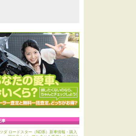
記事
ツダ ロードスター（ND系）新車情報・購入