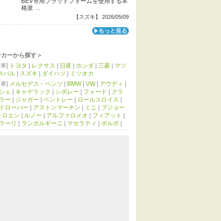
BEV専用プラットフォームを使用する本
格派 ...
【スズキ】 2026/05/09
ーカーから探す＞
車]
トヨタ
|
レクサス
|
日産
|
ホンダ
|
三菱
|
マツ
スバル
|
スズキ
|
ダイハツ
|
ミツオカ
車]
メルセデス・ベンツ
|
BMW
|
VW
|
アウディ
|
シェ
|
キャデラック
|
シボレー
|
フォード
|
クラ
ラー
|
ジャガー
|
ベントレー
|
ロールスロイス
|
ドローバー
|
アストンマーチン
|
ミニ
|
プジョー
トロエン
|
ルノー
|
アルファロメオ
|
フィアット
|
ラーリ
|
ランボルギーニ
|
マセラティ
|
ボルボ
|