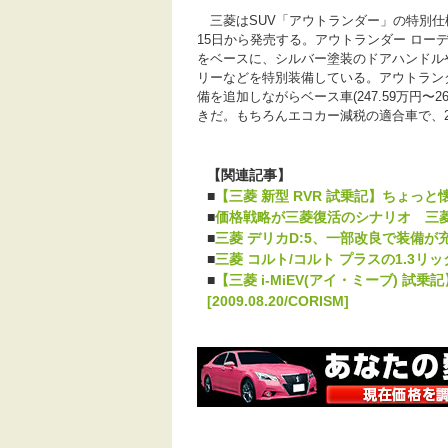
三菱はSUV「アウトランダー」の特別仕様
15日から発売する。アウトランダー ローデ
をベースに、シルバー塗装のドアハンドル
リーなどを特別装備している。アウトランダ
備を追加しながらベース車(247.59万円〜269
きだ。もちろんエコカー減税の適合車で、2
【関連記事】
■
【三菱 新型 RVR 試乗記】ちょっと懐か
■
価格戦略が三菱復活のシナリオ 三菱RVR
■
三菱 デリカD:5、一部改良で装備が充実！[
■
三菱 コルト/コルト プラスの1.3リッタ
■
【三菱 i-MiEV(アイ・ミーブ) 
[2009.08.20/CORISM]