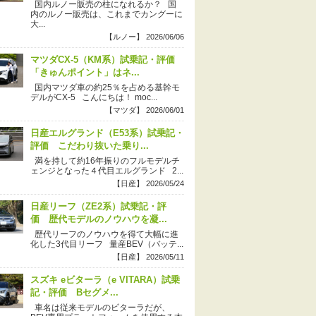
国内ルノー販売の柱になれるか？ 国
内のルノー販売は、これまでカングーに
大...
【ルノー】 2026/06/06
マツダCX-5（KM系）試乗記・評価
「きゅんポイント」はネ...
国内マツダ車の約25％を占める基幹モ
デルがCX-5 こんにちは！ moc...
【マツダ】 2026/06/01
日産エルグランド（E53系）試乗記・
評価 こだわり抜いた乗り...
満を持して約16年振りのフルモデルチ
ェンジとなった４代目エルグランド 2...
【日産】 2026/05/24
日産リーフ（ZE2系）試乗記・評
価 歴代モデルのノウハウを凝...
歴代リーフのノウハウを得て大幅に進
化した3代目リーフ 量産BEV（バッテ...
【日産】 2026/05/11
スズキ eビターラ（e VITARA）試乗
記・評価 Bセグメ...
車名は従来モデルのビターラだが、