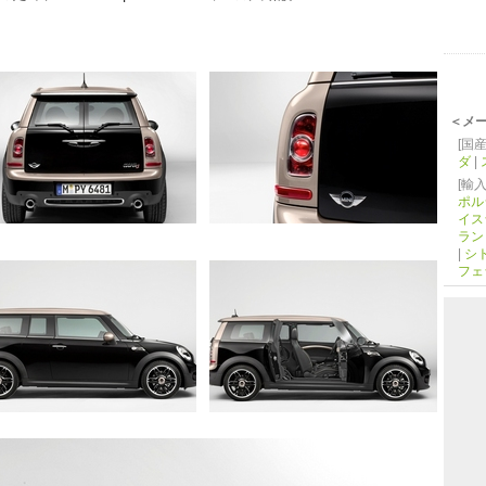
＜メ
[国産
ダ
|
[輸入
ポル
イス
ラン
|
シ
フェ