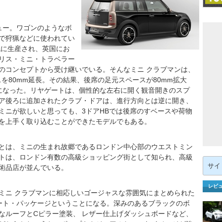
ュー。ワゴンのようなボ
で狩猟などに使われてい
代に生産され、英国にお
リス・ミニ・トラベラー
のコンセプトから受け継いでいる。そんなミニ クラブマンは、
スを80mm延長。その結果、後席の足元スペースが80mm拡大
になった。リヤゲートは、個性的な左右に開く観音開きのスプ
ア後ろに追加されたクラブ・ドアは、進行方向とは逆に開き、
ミニが欲しいと思っても、3ドアHBでは後席のすベースや荷物
を上手く取り込むことができたモデルでもある。
とは、ミニの生まれ故郷であるロンドン中心部のウエストミン
トは、ロンドン有数の高級ショッピング街として知られ、高級
検
索:
術品店が並んでいる。
レビ
ニ クラブマンに相応しいゴージャスな雰囲気にまとめられた
リート・パッケージということになる。深みのあるブラックのボ
なルーフとCピラー塗装、 レザー仕上げダッシュボードなど、