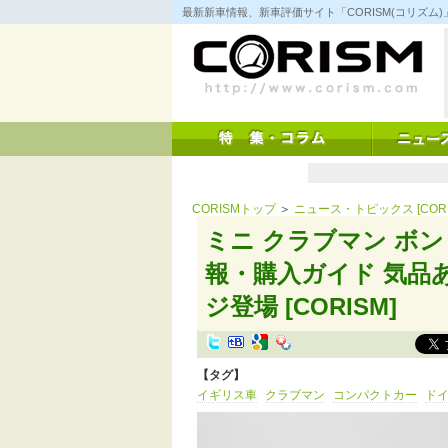
コ
最新新車情報、新車評価サイト「CORISM(コリズ
ン
テ
ン
ツ
へ
ス
キ
ッ
プ
CORISMトップ
＞
ニュース・トピックス [CORI
ミニ クラブマン ボ
報・購入ガイド 気品
ジ登場 [CORISM]
【タグ】
イギリス車
クラブマン
コンパクトカー
ド