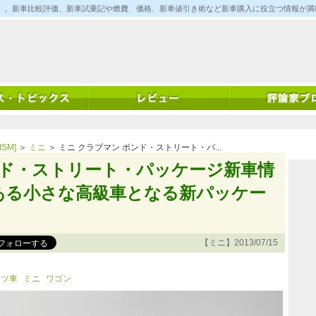
ム)」。新車比較評価、新車試乗記や燃費、価格、新車値引き術など新車購入に役立つ情報が
SM]
＞
ミニ
＞ ミニ クラブマン ボンド・ストリート・パ...
ンド・ストリート・パッケージ新車情
ある小さな高級車となる新パッケー
【ミニ】2013/07/15
イツ車
ミニ
ワゴン