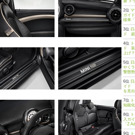
菱 ト
マ
ガイド
様車「
日
ド 超
ト
ド 装
上げ？
日
やくラ
撃態勢完了
日
イド 
を見出
ト
知能
ト
入ガイ
「Z A
ト