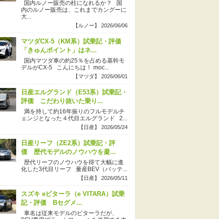
国内ルノー販売の柱になれるか？ 国
内のルノー販売は、これまでカングーに
大...
【ルノー】 2026/06/06
マツダCX-5（KM系）試乗記・評価
「きゅんポイント」はネ...
国内マツダ車の約25％を占める基幹モ
デルがCX-5 こんにちは！ moc...
【マツダ】 2026/06/01
日産エルグランド（E53系）試乗記・
評価 こだわり抜いた乗り...
満を持して約16年振りのフルモデルチ
ェンジとなった４代目エルグランド 2...
【日産】 2026/05/24
日産リーフ（ZE2系）試乗記・評
価 歴代モデルのノウハウを凝...
歴代リーフのノウハウを得て大幅に進
化した3代目リーフ 量産BEV（バッテ...
【日産】 2026/05/11
スズキ eビターラ（e VITARA）試乗
記・評価 Bセグメ...
車名は従来モデルのビターラだが、