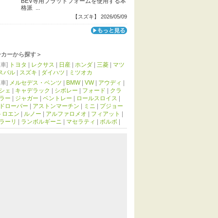
BEV専用プラットフォームを使用する本
格派 ...
【スズキ】 2026/05/09
ーカーから探す＞
車]
トヨタ
|
レクサス
|
日産
|
ホンダ
|
三菱
|
マツ
スバル
|
スズキ
|
ダイハツ
|
ミツオカ
車]
メルセデス・ベンツ
|
BMW
|
VW
|
アウディ
|
シェ
|
キャデラック
|
シボレー
|
フォード
|
クラ
ラー
|
ジャガー
|
ベントレー
|
ロールスロイス
|
ドローバー
|
アストンマーチン
|
ミニ
|
プジョー
トロエン
|
ルノー
|
アルファロメオ
|
フィアット
|
ラーリ
|
ランボルギーニ
|
マセラティ
|
ボルボ
|