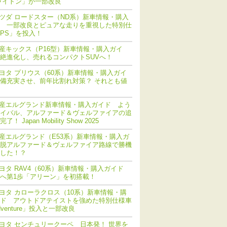
ライトン」が一部改良
ツダ ロードスター（ND系）新車情報・購入
 一部改良とピュアな走りを重視した特別仕
PS」を投入！
産キックス（P16型）新車情報・購入ガイ
絶進化し、売れるコンパクトSUVへ！
ヨタ プリウス（60系）新車情報・購入ガイ
備充実させ、前年比割れ対策？ それとも値
産エルグランド新車情報・購入ガイド よう
イバル、アルファード＆ヴェルファイアの追
！ Japan Mobility Show 2025
産エルグランド（E53系）新車情報・購入ガ
脱アルファード＆ヴェルファイア路線で勝機
した！？
ヨタ RAV4（60系）新車情報・購入ガイド
化へ第1歩「アリーン」を初搭載！
ヨタ カローラクロス（10系）新車情報・購
ド アウトドアテイストを強めた特別仕様車
dventure」投入と一部改良
ヨタ センチュリークーペ 日本発！ 世界を