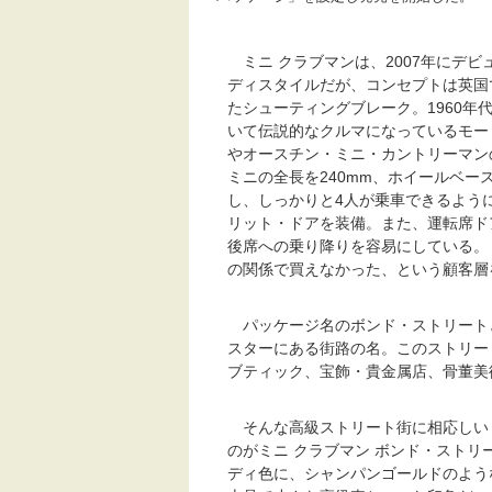
ミニ クラブマンは、2007年にデビ
ディスタイルだが、コンセプトは英国
たシューティングブレーク。1960年
いて伝説的なクルマになっているモー
やオースチン・ミニ・カントリーマン
ミニの全長を240mm、ホイールベー
し、しっかりと4人が乗車できるよう
リット・ドアを装備。また、運転席ド
後席への乗り降りを容易にしている。
の関係で買えなかった、という顧客層
パッケージ名のボンド・ストリート
スターにある街路の名。このストリー
ブティック、宝飾・貴金属店、骨董美
そんな高級ストリート街に相応しいミ
のがミニ クラブマン ボンド・スト
ディ色に、シャンパンゴールドのよう