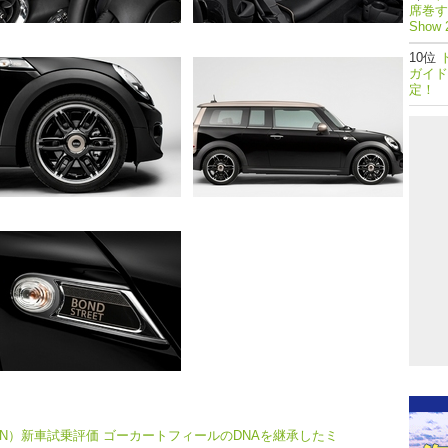
席巻する
Show 
ガイド
定！
EMAN）新車試乗評価 ゴーカートフィールのDNAを継承したミ