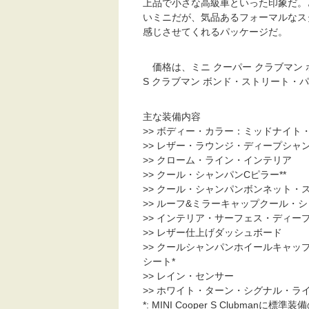
上品で小さな高級車といった印象だ。
いミニだが、気品あるフォーマルなス
感じさせてくれるパッケージだ。
価格は、ミニ クーパー クラブマン ボ
S クラブマン ボンド・ストリート・パ
主な装備内容
>> ボディー・カラー：ミッドナイト
>> レザー・ラウンジ・ディープシャン
>> クローム・ライン・インテリア
>> クール・シャンパンCピラー**
>> クール・シャンパンボンネット・ス
>> ルーフ&ミラーキャップクール・シ
>> インテリア・サーフェス・ディープ
>> レザー仕上げダッシュボード
>> クールシャンパンホイールキャッ
シート*
>> レイン・センサー
>> ホワイト・ターン・シグナル・ラ
*: MINI Cooper S Clubmanに標