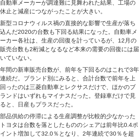
自動車メーカーが調達難に見舞われた結果、工場の
休止と減産につながったことが大きい。
新型コロナウィルス禍の直接的な影響で生産が落ち
込んだ2020の台数も下回る結果になった。自動車メ
ーカー各社は、生産の回復を計っているが、12月の
販売台数も2桁減となるなど本来の需要の回復には届
いていない。
年間の新車販売台数が、前年を下回るのはこれで3年
連続だ。ブランド別にみると、合計台数で前年を上
回ったのは三菱自動車とレクサスだけで、ほかのブ
ランドはいずれもマイナスだった。登録車だけで見
ると、日産もプラスだった。
部品供給の停滞による生産調整が比較的少なかった
トヨタは台数を落としたもののシェアは前年比0.4ポ
イント増加して32.0％となり、2年連続で30％を超