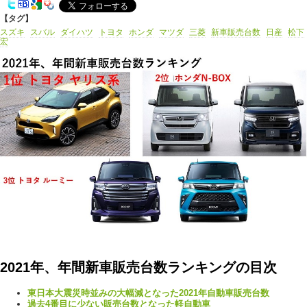
【タグ】
スズキ
スバル
ダイハツ
トヨタ
ホンダ
マツダ
三菱
新車販売台数
日産
松下
宏
2021年、年間新車販売台数ランキングの目次
東日本大震災時並みの大幅減となった2021年自動車販売台数
過去4番目に少ない販売台数となった軽自動車