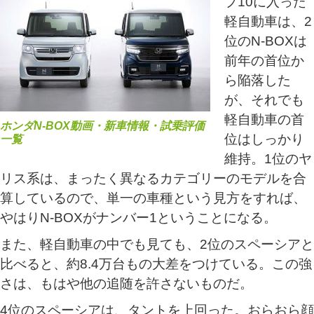
プ10に入った
軽自動車は、2
位のN-BOXは
前年の首位か
ら陥落した
が、それでも
軽自動車の首
ホンダN-BOX動画・新車情報・試乗評価
位はしっかり
一覧
維持。1位のヤ
リス系は、まったく異なるカテゴリーのモデルを合
算しているので、単一の車種という見方をすれば、
やはりN-BOXがナンバー1ということになる。
また、軽自動車の中でも見ても、2位のスペーシアと
比べると、約8.4万台もの大差をつけている。この強
さは、もはや他の追随を許さないものだ。
4位のスペーシアは、タントを上回った。おらおら顔