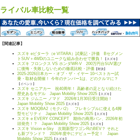
ライバル車比較一覧
【関連記事】
スズキ eビターラ（e VITARA）試乗記・評価 Bセグメン
トSUV＋4WDのユニークな組み合わせで勝負！
【スズキ】
スズキ フロンクス VS ホンダWR-V 200万円台SUV選び
に後悔・失敗しないための徹底比較・評価
【対決】
2025-2026日本カー・オブ・ザ・イヤー 10ベストカー試
乗・取材会開催！ 今年のナンバー1は、どのクルマに？
【イベント】
スズキ セニアカー 祝40周年！ 高齢者の足となり続けた
歴史あるモデル Japan Mobility Show 2025
【スズキ】
スズキ ジムニー ノマド 2026年1月30日受注開始！
Japan Mobility Show 2025
【スズキ】
スズキ MOQBA2（モクバ2） フレキシブルに使える4脚
型モビリティ Japan Mobility Show 2025
【スズキ】
スズキ e EVERY CONCEPT 期待の商用バン、2026年初
頭発売！？ Japan Mobility Show 2025
【スズキ】
スズキ Vision e-Sky 次期新型ワゴンRのBEV？ それと
も新ブランド？ 2026年度中にデビュー予定！ Japan
Mobility Show 2025
【スズキ】