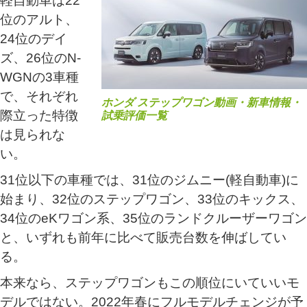
軽自動車は22
位のアルト、
24位のデイ
ズ、26位のN-
WGNの3車種
で、それぞれ
ホンダ ステップワゴン動画・新車情報・
際立った特徴
試乗評価一覧
は見られな
い。
31位以下の車種では、31位のジムニー(軽自動車)に
始まり、32位のステップワゴン、33位のキックス、
34位のeKワゴン系、35位のランドクルーザーワゴン
と、いずれも前年に比べて販売台数を伸ばしてい
る。
本来なら、ステップワゴンもこの順位にいていいモ
デルではない。2022年春にフルモデルチェンジが予