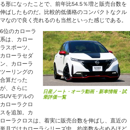
る形になったことで、前年比54.5％増と販売台数を
伸ばしたものだ。比較的低価格のコンパクトなクル
マなので良く売れるのも当然といった感じである。
6位のカローラ
系は、カロー
ラスポーツ、
カローラセダ
ン、カローラ
ツーリングの
合算だった
が、さらに
日産ノート・オーラ動画・新車情報・試
SUVモデルの
乗評価一覧
カローラクロ
スを追加。カ
ローラクロスは、着実に販売台数を伸ばし、直近の
単月ではカローラシリーズ中、約半数を占めるほど