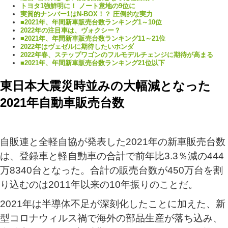
トヨタ1強鮮明に！ ノート意地の9位に
実質的ナンバー1はN-BOX！？ 圧倒的な実力
■2021年、年間新車販売台数ランキング1～10位
2022年の注目車は、ヴォクシー？
■2021年、年間新車販売台数ランキング11～21位
2022年はヴェゼルに期待したいホンダ
2022年春、ステップワゴンのフルモデルチェンジに期待が高まる
■2021年、年間新車販売台数ランキング21位以下
東日本大震災時並みの大幅減となった
2021年自動車販売台数
自販連と全軽自協が発表した2021年の新車販売台数
は、登録車と軽自動車の合計で前年比3.3％減の444
万8340台となった。合計の販売台数が450万台を割
り込むのは2011年以来の10年振りのことだ。
2021年は半導体不足が深刻化したことに加えた、新
型コロナウィルス禍で海外の部品生産が落ち込み、