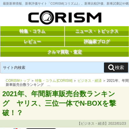
コ
最新新車情報、新車評価サイト「CORISM(コリズム)」。新車比較評価、新車試乗記
ン
テ
ン
ツ
へ
ス
特集・コラム
ニュース・トピックス
キ
ッ
レビュー
評論家ブログ
プ
クルマ買取・査定
検
検索
索:
CORISMトップ
＞
特集・コラム [CORISM]
＞
ビジネス・経済
＞ 2021年、年間
新車販売台数ランキング ...
2021年、年間新車販売台数ランキン
グ ヤリス、三位一体でN-BOXを撃
破！？
【ビジネス・経済】2022/01/23