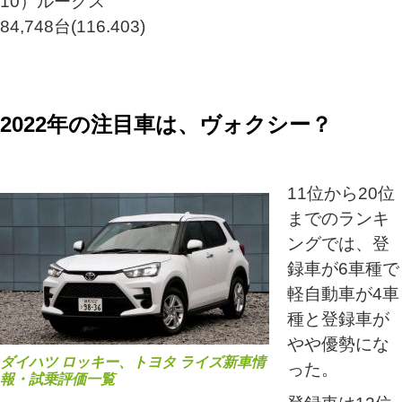
10）ルークス
84,748台(116.403)
2022年の注目車は、ヴォクシー？
11位から20位
までのランキ
ングでは、登
録車が6車種で
軽自動車が4車
種と登録車が
やや優勢にな
ダイハツ ロッキー、トヨタ ライズ新車情
った。
報・試乗評価一覧