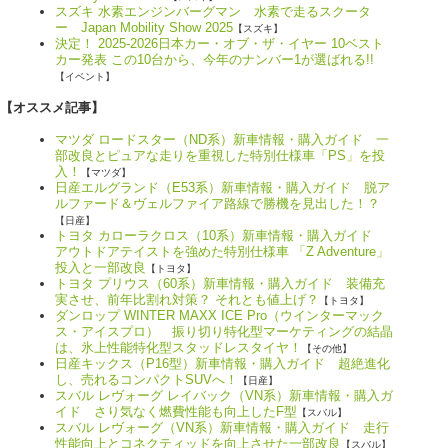
スズキ 水素エンジンバーグマン 水素で走るスクータ
ー Japan Mobility Show 2025
【スズキ】
決定！ 2025-2026日本カー・オブ・ザ・イヤー 10ベスト
カー発表 この10台から、今年のナンバー1が選ばれる!!
【イベント】
【オススメ記事】
マツダ ロードスター（ND系）新車情報・購入ガイド 一
部改良とピュアな走りを重視した特別仕様車「PS」を投
入！
【マツダ】
日産エルグランド（E53系）新車情報・購入ガイド 脱ア
ルファード＆ヴェルファイア路線で勝機を見出した！？
【日産】
トヨタ カローラクロス（10系）新車情報・購入ガイド
アウトドアテイストを強めた特別仕様車 「Z Adventure」
投入と一部改良
【トヨタ】
トヨタ プリウス（60系）新車情報・購入ガイド 装備充
実させ、前年比割れ対策？ それとも値上げ？
【トヨタ】
ダンロップ WINTER MAXX ICE Pro（ウインターマック
ス・アイスプロ） 振り切り特化型マーケティングの結晶
は、氷上性能特化型スタッドレスタイヤ！
【その他】
日産キックス（P16型）新車情報・購入ガイド 超絶進化
し、売れるコンパクトSUVへ！
【日産】
スバル レヴォーグ レイバック（VN系）新車情報・購入ガ
イド さり気なく燃費性能も向上したF型
【スバル】
スバル レヴォーグ（VN系）新車情報・購入ガイド 走行
性能向上とコネクティッドを向上させた一部改良
【スバル】