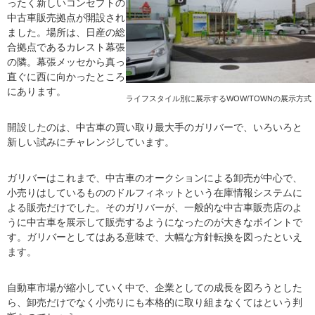
ったく新しいコンセプトの
中古車販売拠点が開設され
ました。場所は、日産の総
合拠点であるカレスト幕張
の隣。幕張メッセから真っ
直ぐに西に向かったところ
にあります。
ライフスタイル別に展示するWOW/TOWNの展示方式
開設したのは、中古車の買い取り最大手のガリバーで、いろいろと
新しい試みにチャレンジしています。
ガリバーはこれまで、中古車のオークションによる卸売が中心で、
小売りはしているもののドルフィネットという在庫情報システムに
よる販売だけでした。そのガリバーが、一般的な中古車販売店のよ
うに中古車を展示して販売するようになったのが大きなポイントで
す。ガリバーとしてはある意味で、大幅な方針転換を図ったといえ
ます。
自動車市場が縮小していく中で、企業としての成長を図ろうとした
ら、卸売だけでなく小売りにも本格的に取り組まなくてはという判