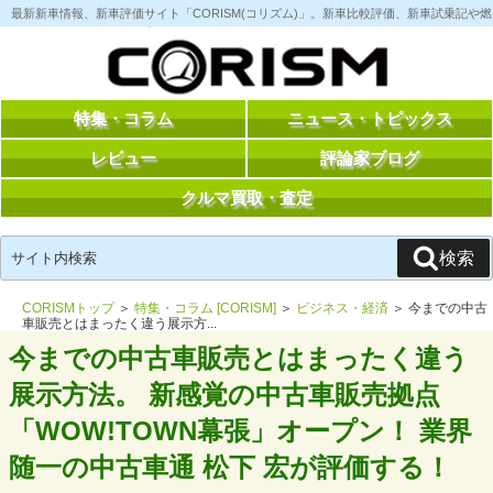
コ
最新新車情報、新車評価サイト「CORISM(コリズム)」。新車比較評価、新車試乗記
ン
テ
ン
ツ
へ
ス
特集・コラム
ニュース・トピックス
キ
ッ
レビュー
評論家ブログ
プ
クルマ買取・査定
検
検索
索:
CORISMトップ
＞
特集・コラム [CORISM]
＞
ビジネス・経済
＞ 今までの中古
車販売とはまったく違う展示方...
今までの中古車販売とはまったく違う
展示方法。 新感覚の中古車販売拠点
「WOW!TOWN幕張」オープン！ 業界
随一の中古車通 松下 宏が評価する！