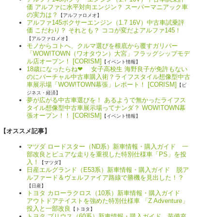
価 アルファに水平対向エンジン？ スーパーマニアック車
の実力は？
【アルファロメオ】
アルファ145ボクサーエンジン（1.7 16V）中古車試乗評
価 こだわり？ それとも？ ココが変だよアルファ145！
【アルファロメオ】
モノからコトへ、クルマ選びを根底から覆すガリバー
「WOW!TOWN（ワオタウン）大宮」フラッグシップモデ
ル店オープン！ [CORISM]
【イベント情報】
18歳になったらね❤ 女子高校生 海野良子が免許もない
のにバーチャル中古車購入術？ライフスタイル想像型中古
車展示場「WOW!TOWN幕張」レポート！ [CORISM]
【ビ
ジネス・経済】
夢が広がる中古車選びを！ あるようで無かったライフス
タイル想像型中古車展示場ってナンダ？ WOW!TOWN幕
張オープン！！ [CORISM]
【イベント情報】
【オススメ記事】
マツダ ロードスター（ND系）新車情報・購入ガイド 一
部改良とピュアな走りを重視した特別仕様車「PS」を投
入！
【マツダ】
日産エルグランド（E53系）新車情報・購入ガイド 脱ア
ルファード＆ヴェルファイア路線で勝機を見出した！？
【日産】
トヨタ カローラクロス（10系）新車情報・購入ガイド
アウトドアテイストを強めた特別仕様車 「Z Adventure」
投入と一部改良
【トヨタ】
トヨタ プリウス（60系）新車情報・購入ガイド 装備充