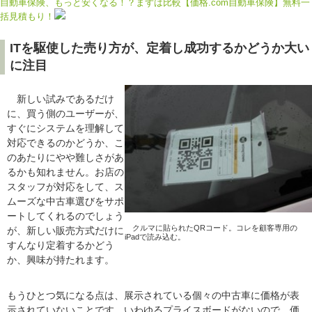
自動車保険、もっと安くなる！？まずは比較【価格.com自動車保険】無料一
括見積もり！
ITを駆使した売り方が、定着し成功するかどうか大い
に注目
新しい試みであるだけ
に、買う側のユーザーが、
すぐにシステムを理解して
対応できるのかどうか、こ
のあたりにやや難しさがあ
るかも知れません。お店の
スタッフが対応をして、ス
ムーズな中古車選びをサポ
ートしてくれるのでしょう
クルマに貼られたQRコード。コレを顧客専用の
が、新しい販売方式だけに
iPadで読み込む。
すんなり定着するかどう
か、興味が持たれます。
もうひとつ気になる点は、展示されている個々の中古車に価格が表
示されていないことです。いわゆるプライスボードがないので、価