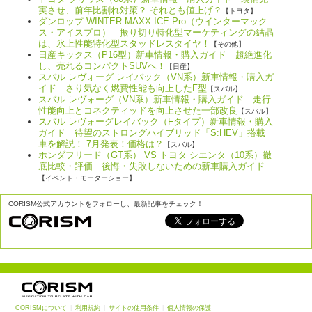
実させ、前年比割れ対策？ それとも値上げ？
【トヨタ】
ダンロップ WINTER MAXX ICE Pro（ウインターマック
ス・アイスプロ） 振り切り特化型マーケティングの結晶
は、氷上性能特化型スタッドレスタイヤ！
【その他】
日産キックス（P16型）新車情報・購入ガイド 超絶進化
し、売れるコンパクトSUVへ！
【日産】
スバル レヴォーグ レイバック（VN系）新車情報・購入ガ
イド さり気なく燃費性能も向上したF型
【スバル】
スバル レヴォーグ（VN系）新車情報・購入ガイド 走行
性能向上とコネクティッドを向上させた一部改良
【スバル】
スバル レヴォーグレイバック（Fタイプ）新車情報・購入
ガイド 待望のストロングハイブリッド「S:HEV」搭載
車を解説！ 7月発表！価格は？
【スバル】
ホンダフリード（GT系） VS トヨタ シエンタ（10系）徹
底比較・評価 後悔・失敗しないための新車購入ガイド
【イベント・モーターショー】
CORISM公式アカウントをフォローし、最新記事をチェック！
CORISMについて
|
利用規約
|
サイトの使用条件
|
個人情報の保護