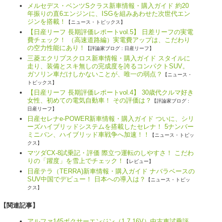
メルセデス・ベンツSクラス新車情報・購入ガイド 約20
年振りの直6エンジンに、ISGを組みあわせた次世代エン
ジンを搭載！
【ニュース・トピックス】
【日産リーフ 長期評価レポートvol.5】 日差リーフの実電
費チェック！ （高速道路編）実電費アップは、こだわり
の空力性能にあり！
【評論家ブログ : 日産リーフ】
三菱エクリプスクロス新車情報・購入ガイド スタイルに
走り、装備とスキ無しの完成度を誇るコンパクトSUV。
ガソリン車だけしかないことが、唯一の弱点？
【ニュース・
トピックス】
【日産リーフ 長期評価レポートvol.4】 30歳代クルマ好き
女性、初めての電気自動車！ その評価は？
【評論家ブログ :
日産リーフ】
日産セレナe-POWER新車情報・購入ガイド ついに、シリ
ーズハイブリッドシステムを搭載したセレナ！ 5ナンバー
ミニバン、ハイブリッド車戦争へ加速！！
【ニュース・トピッ
クス】
マツダCX-8試乗記・評価 際立つ運転のしやすさ！ こだわ
りの「躍度」を雪上でチェック！
【レビュー】
日産テラ（TERRA)新車情報・購入ガイド ナバラベースの
SUV中国でデビュー！ 日本への導入は？
【ニュース・トピッ
クス】
【関連記事】
アルファ145ボクサーエンジン（1.7 16V）中古車試乗評