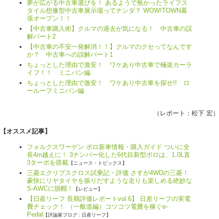
夢が広がる中古車選びを！ あるようで無かったライフス
タイル想像型中古車展示場ってナンダ？ WOW!TOWN幕
張オープン！！
【中古車購入術】クルマの過去が気になる！ 中古車の誤
解パート2
【中古車の不安一発解消！！】クルマのクセってなんです
か？ 中古車への誤解パート1
ちょっとした理由で激安！ ワケあり中古車で極楽カーラ
イフ！！ ミニバン編
ちょっとした理由で激安！ ワケあり中古車を探せ!! ロ
ールーフミニバン編
（レポート：
松下 宏
）
【オススメ記事】
フォルクスワーゲン ポロ新車情報・購入ガイド ついに全
長4m越えに！ 3ナンバー化した6代目新型ポロは、1.0L直
3ターボを搭載
【ニュース・トピックス】
三菱エクリプスクロス試乗記・評価 さすが4WDの三菱！
豪快にリヤタイヤを振りだすような走りも楽しめる絶妙な
S-AWCに脱帽！
【レビュー】
【日産リーフ 長期評価レポートvol.6】 日差リーフの実電
費チェック！ （一般道編）コツコツ電費を稼ぐe-
Pedal
【評論家ブログ : 日産リーフ】