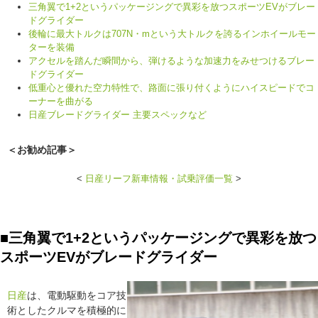
三角翼で1+2というパッケージングで異彩を放つスポーツEVがブレー
ドグライダー
後輪に最大トルクは707N・mという大トルクを誇るインホイールモー
ターを装備
アクセルを踏んだ瞬間から、弾けるような加速力をみせつけるブレー
ドグライダー
低重心と優れた空力特性で、路面に張り付くようにハイスピードでコ
ーナーを曲がる
日産ブレードグライダー 主要スペックなど
＜お勧め記事＞
<
日産リーフ新車情報・試乗評価一覧
>
■三角翼で1+2というパッケージングで異彩を放つ
スポーツEVがブレードグライダー
日産
は、電動駆動をコア技
術としたクルマを積極的に