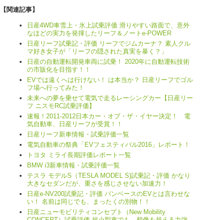
【関連記事】
日産4WD車雪上・氷上試乗評価 滑りやすい路面で、意外
なほどの実力を発揮したリーフ＆ノートe-POWER
日産リーフ試乗記・評価 リーフでジムカーナ？ 素人クル
マ好き女子が「リーフの隠された真実を暴く？」
日産の自動運転開発車両に試乗！ 2020年に自動運転技術
の市販化を目指す！！
EVでは遠くへは行けない！ は本当か？ 日産リーフでゴル
フ場へ行ってみた！
未来への夢を乗せて電気で走るレーシングカー【日産リー
フ ニスモRC試乗評価】
速報！2011-2012日本カー・オブ・ザ・イヤー決定！ 電
気自動車、日産リーフが受賞！！
日産リーフ新車情報・試乗評価一覧
電気自動車の祭典「EVフェスティバル2016」レポート！
トヨタ ミライ長期評価レポート一覧
BMW i3新車情報・試乗評価一覧
テスラ モデルS（TESLA MODEL S)試乗記・評価 かなり
大きなセダンだが、重さを感じさせない加速力！
日産e-NV200試乗記・評価 バンベースのEVとは言わせな
い！ 名前は同じでも、まったくの別物！！
日産ニューモビリティコンセプト（New Mobility
CONCEPT）試乗評価 超小型車でも、想像を超える力強