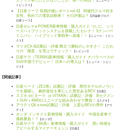
ガソリン車だけしかないことが、唯一の弱点？
【ニュース・
トピックス】
【日産リーフ 長期評価レポートvol.4】 30歳代クルマ好き
女性、初めての電気自動車！ その評価は？
【評論家ブログ :
日産リーフ】
日産セレナe-POWER新車情報・購入ガイド ついに、シリ
ーズハイブリッドシステムを搭載したセレナ！ 5ナンバー
ミニバン、ハイブリッド車戦争へ加速！！
【ニュース・トピッ
クス】
マツダCX-8試乗記・評価 際立つ運転のしやすさ！ こだわ
りの「躍度」を雪上でチェック！
【レビュー】
日産テラ（TERRA)新車情報・購入ガイド ナバラベースの
SUV中国でデビュー！ 日本への導入は？
【ニュース・トピッ
クス】
【関連記事】
日産リーフ（ZE2系）試乗記・評価 歴代モデルのノウハ
ウを凝縮し、劇的進化を果たした歴史あるBEV
【日産】
スズキ eビターラ（e VITARA）試乗記・評価 Bセグメン
トSUV＋4WDのユニークな組み合わせで勝負！
【スズキ】
アウディQ6 e-tron試乗記・評価 上質なBEVの秀作
【アウ
ディ】
ホンダ インサイト新車情報・購入ガイド 中国生産車で
価格勝負！？
【ホンダ】
日産サクラ（B6系）新車情報・購入ガイド 買い得感を
アピールするマイナーチェンジ
【日産】