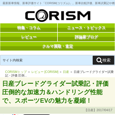
コ
最新新車情報、新車評価サイト「CORISM(コリズム)」。新車比較評価、新車試乗記
ン
テ
ン
ツ
へ
ス
特集・コラム
ニュース・トピックス
キ
ッ
レビュー
評論家ブログ
プ
クルマ買取・査定
検
検索
索:
CORISMトップ
＞
レビュー [CORISM]
＞
日産
＞ 日産ブレードグライダー試乗
記・評価 圧倒...
日産ブレードグライダー試乗記・評価
圧倒的な加速力＆ハンドリング性能
で、スポーツEVの魅力を凝縮！
【日産】2017/04/17