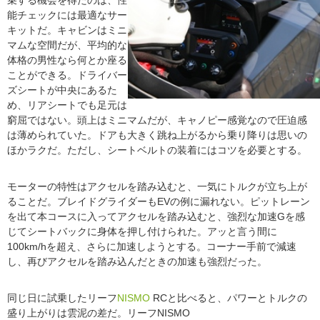
能チェックには最適なサー
キットだ。キャビンはミニ
マムな空間だが、平均的な
体格の男性なら何とか座る
ことができる。ドライバー
ズシートが中央にあるた
め、リアシートでも足元は
窮屈ではない。頭上はミニマムだが、キャノピー感覚なので圧迫感
は薄められていた。ドアも大きく跳ね上がるから乗り降りは思いの
ほかラクだ。ただし、シートベルトの装着にはコツを必要とする。
モーターの特性はアクセルを踏み込むと、一気にトルクが立ち上が
ることだ。ブレイドグライダーもEVの例に漏れない。ピットレーン
を出て本コースに入ってアクセルを踏み込むと、強烈な加速Gを感
じてシートバックに身体を押し付けられた。アッと言う間に
100km/hを超え、さらに加速しようとする。コーナー手前で減速
し、再びアクセルを踏み込んだときの加速も強烈だった。
同じ日に試乗したリーフ
NISMO
RCと比べると、パワーとトルクの
盛り上がりは雲泥の差だ。リーフNISMO