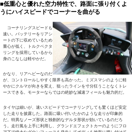
■低重心と優れた空力特性で、路面に張り付くよ
うにハイスピードでコーナーを曲がる
コーナリングスピードも
速い。バッテリーをリアシ
ートの下に収めているため
重心が低く、トルクベクタ
リングを採用しているから
身のこなしは軽やかだ。
かなり、リアヘビーなのだ
が、コントロールしやすく限界も高かった。ミズスマシのように軽
やかにクルマが向きを変え、狙ったラインを寸分狂うことなくトレ
ースできる。モーターならではの絶妙な減速フィールも魅力的だ。
タイヤは細いが、速いスピードでコーナリングしても驚くほど安定
した走りを披露した。路面に吸い付いたかのような走りが印象的
だ。特異なノーズ形状と独創的なデルタ形状が効いているのだろ
う。走行風を上手に利用し、グランドエフェクトカーのようにフロ