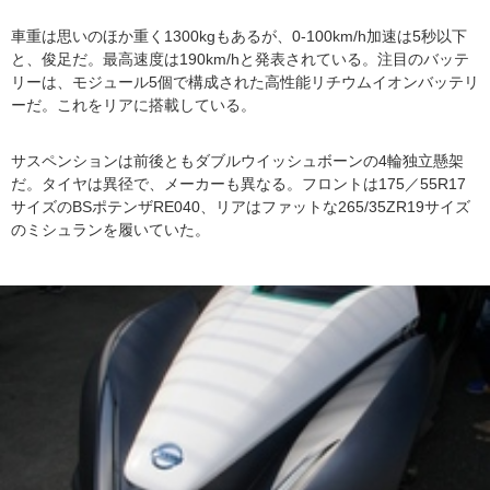
車重は思いのほか重く1300kgもあるが、0-100km/h加速は5秒以下
と、俊足だ。最高速度は190km/hと発表されている。注目のバッテ
リーは、モジュール5個で構成された高性能リチウムイオンバッテリ
ーだ。これをリアに搭載している。
サスペンションは前後ともダブルウイッシュボーンの4輪独立懸架
だ。タイヤは異径で、メーカーも異なる。フロントは175／55R17
サイズのBSポテンザRE040、リアはファットな265/35ZR19サイズ
のミシュランを履いていた。