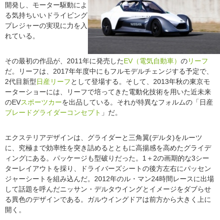
開発し、モーター駆動によ
る気持ちいいドライビング
プレジャーの実現に力を入
れている。
その最初の作品が、2011年に発売した
EV（電気自動車）
の
リーフ
だ。リーフは、2017年年度中にもフルモデルチェンジする予定で、
2代目新型
日産リーフ
として登場する。そして、2013年秋の東京モ
ーターショーには、リーフで培ってきた電動化技術を用いた近未来
のEV
スポーツカー
を出品している。それが特異なフォルムの「日産
ブレードグライダーコンセプト
」だ。
エクステリアデザインは、グライダーと三角翼(デルタ)をルーツ
に、究極まで効率性を突き詰めるとともに高揚感を高めたグライデ
ィングにある。パッケージも型破りだった。1＋2の画期的な3シー
ターレイアウトを採り、ドライバーズシートの後方左右にパッセン
ジャーシートを組み込んだ。2012年のル・マン24時間レースに出場
して話題を呼んだニッサン・デルタウイングとイメージをダブらせ
る異色のデザインである。ガルウイングドアは前方から大きく上に
開く。