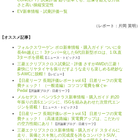
さと高い操縦安定性
EV新車情報・試乗評価一覧
（レポート：
片岡 英明
）
【オススメ記事】
フォルクスワーゲン ポロ新車情報・購入ガイド ついに全
長4m越えに！ 3ナンバー化した6代目新型ポロは、1.0L直
3ターボを搭載
【ニュース・トピックス】
三菱エクリプスクロス試乗記・評価 さすが4WDの三菱！
豪快にリヤタイヤを振りだすような走りも楽しめる絶妙な
S-AWCに脱帽！
【レビュー】
【日産リーフ 長期評価レポートvol.6】 日差リーフの実電
費チェック！ （一般道編）コツコツ電費を稼ぐe-
Pedal
【評論家ブログ : 日産リーフ】
メルセデス・ベンツSクラス新車情報・購入ガイド 約20
年振りの直6エンジンに、ISGを組みあわせた次世代エン
ジンを搭載！
【ニュース・トピックス】
【日産リーフ 長期評価レポートvol.5】 日差リーフの実電
費チェック！ （高速道路編）実電費アップは、こだわり
の空力性能にあり！
【評論家ブログ : 日産リーフ】
三菱エクリプスクロス新車情報・購入ガイド スタイルに
走り、装備とスキ無しの完成度を誇るコンパクトSUV。