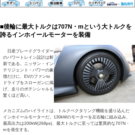
■後輪に最大トルクは707N・mという大トルクを
誇るインホイールモーターを装備
日産ブレードグライダー
のパワートレイン設計は斬
新である。ニッサン・イン
テリジェント・パワーの象
徴だけに、EVのファンto
ドライブをスローガンに掲
げ、走りのポテンシャルも
驚くほど高い。
メカニズムのハイライトは、トルクベクタリング機能を盛り込んだ
インホイールモーターだ。130kWのモーターを左右輪に組み込み、
最高出力は200kW(268ps)、最大トルクに至っては驚異的な707N・
mを発生する。