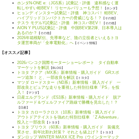
ホンダN-ONE e:（JG5系）試乗記・評価 違和感なく運
転しやすい軽BEV！ リセールバリューも予想！
【ホンダ】
ヒョンデ インスター試乗記・評価 神コスパ！ 軽BEV、
ハイブリッドコンパクトカーの脅威になる！？
【その他】
テスラ モデルY試乗記・評価 神コスパBEV！
【その他】
AION Y PLUS試乗記・評価 中国BEV第2弾、日本導入は
あるのか？
【その他】
2026年箱根駅伝、先導車など、陰の立役者といえるトヨ
タ運営車両が「全車電動化」へ
【イベント情報】
【オススメ記事】
2026バンコク国際モーターショーレポート タイ自動車
マーケットを解説
【BLOG】
トヨタ アクア（MX系）新車情報・購入ガイド GRスポ
ーツ追加！ と、一部改良を解説
【トヨタ】
マツダ ロードスター（ND系）新車情報・購入ガイド 一
部改良とピュアな走りを重視した特別仕様車「PS」を投
入！
【マツダ】
日産エルグランド（E53系）新車情報・購入ガイド 脱ア
ルファード＆ヴェルファイア路線で勝機を見出した！？
【日産】
トヨタ カローラクロス（10系）新車情報・購入ガイド
アウトドアテイストを強めた特別仕様車 「Z Adventure」
投入と一部改良
【トヨタ】
トヨタ プリウス（60系）新車情報・購入ガイド 装備充
実させ、前年比割れ対策？ それとも値上げ？
【トヨタ】
ダンロップ WINTER MAXX ICE Pro（ウインターマック