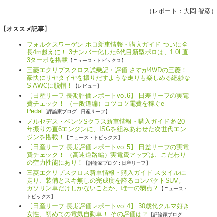
（レポート：
大岡 智彦
）
【オススメ記事】
フォルクスワーゲン ポロ新車情報・購入ガイド ついに全
長4m越えに！ 3ナンバー化した6代目新型ポロは、1.0L直
3ターボを搭載
【ニュース・トピックス】
三菱エクリプスクロス試乗記・評価 さすが4WDの三菱！
豪快にリヤタイヤを振りだすような走りも楽しめる絶妙な
S-AWCに脱帽！
【レビュー】
【日産リーフ 長期評価レポートvol.6】 日差リーフの実電
費チェック！ （一般道編）コツコツ電費を稼ぐe-
Pedal
【評論家ブログ : 日産リーフ】
メルセデス・ベンツSクラス新車情報・購入ガイド 約20
年振りの直6エンジンに、ISGを組みあわせた次世代エン
ジンを搭載！
【ニュース・トピックス】
【日産リーフ 長期評価レポートvol.5】 日差リーフの実電
費チェック！ （高速道路編）実電費アップは、こだわり
の空力性能にあり！
【評論家ブログ : 日産リーフ】
三菱エクリプスクロス新車情報・購入ガイド スタイルに
走り、装備とスキ無しの完成度を誇るコンパクトSUV。
ガソリン車だけしかないことが、唯一の弱点？
【ニュース・
トピックス】
【日産リーフ 長期評価レポートvol.4】 30歳代クルマ好き
女性、初めての電気自動車！ その評価は？
【評論家ブログ :