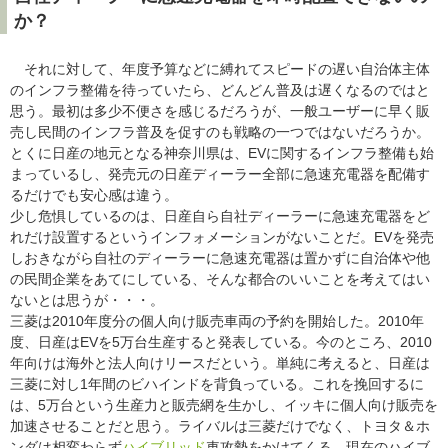
か？
それに対して、年度予算などに縛れてスピードの遅い自治体主体
のインフラ整備を待っていたら、どんどん普及は遅くなるのではと
思う。最初は多少不便さを感じるだろうが、一般ユーザーに早く販
売し民間のインフラ普及を促すのも戦略の一つではないだろうか。
とくに日産の地元となる神奈川県は、EVに関するインフラ整備も始
まっているし、発売元の日産ディーラー全部に急速充電器を配備す
るだけでも安心感は違う。
少し危惧しているのは、日産自ら自社ディーラーに急速充電器をど
れだけ設置するというインフォメーションがないことだ。EVを発売
しおきながら自社のディーラーに急速充電器は置かずに自治体や他
の民間企業をあてにしている、そんな都合のいいことを考えてはい
ないとは思うが・・・。
三菱は2010年度分の個人向け販売車両の予約を開始した。2010年
度、日産はEVを5万台生産すると発表している。今のところ、2010
年向けは海外と法人向けリースだという。単純に考えると、日産は
三菱に対し1年間のビハインドを背負っている。これを挽回するに
は、5万台という生産力と販売網を生かし、イッキに個人向け販売を
加速させることだと思う。ライバルは三菱だけでなく、トヨタ＆ホ
ンダは相変わらず
ハイブリッド
車攻勢をかけてくる。現在のハイブ