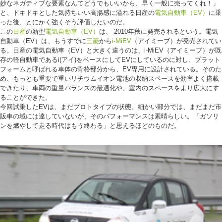
妙なネガティブな要素なんてどうでもいいから、早く一般に売ってくれ！」
と、ドキドキとした気持ちいい高揚感に溢れる日産の
電気自動車（EV）
に乗
った後、とにかく強くそう評価したいのだ。
この
日産
の新型
電気自動車（EV）
は、 2010年秋に発売されるという。電気
自動車（EV）は、もうすでに
三菱
から
i-MiEV
（アイミーブ）が発売されてい
る。日産の電気自動車（EV）と大きく違うのは、i-MiEV（アイミーブ）が既
存の軽自動車であるi(アイ)をベースにしてEVにしているのに対し、プラット
フォームと呼ばれる車体の骨格部分から、EV専用に設計されている。そのた
め、もっとも重要で重いリチウムイオン電池の収納スペースを効率よく搭載
できたり、車両の重量バランスの最適化や、室内のスペースをより広大にす
ることができた。
今回試乗したEVは、まだプロトタイプの状態。細かい部分では、まだまだ市
販車の域には達していないが、そのパフォーマンスは素晴らしい。「ガソリ
ンを燃やして走る時代はもう終わる」と思えるほどのものだ。