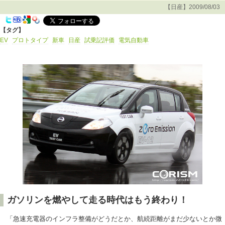
【日産】2009/08/03
【タグ】
EV
プロトタイプ
新車
日産
試乗記評価
電気自動車
ガソリンを燃やして走る時代はもう終わり！
「急速充電器のインフラ整備がどうだとか、航続距離がまだ少ないとか微