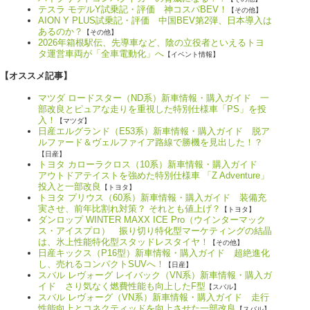
テスラ モデルY試乗記・評価 神コスパBEV！
【その他】
AION Y PLUS試乗記・評価 中国BEV第2弾、日本導入は
あるのか？
【その他】
2026年箱根駅伝、先導車など、陰の立役者といえるトヨ
タ運営車両が「全車電動化」へ
【イベント情報】
【オススメ記事】
マツダ ロードスター（ND系）新車情報・購入ガイド 一
部改良とピュアな走りを重視した特別仕様車「PS」を投
入！
【マツダ】
日産エルグランド（E53系）新車情報・購入ガイド 脱ア
ルファード＆ヴェルファイア路線で勝機を見出した！？
【日産】
トヨタ カローラクロス（10系）新車情報・購入ガイド
アウトドアテイストを強めた特別仕様車 「Z Adventure」
投入と一部改良
【トヨタ】
トヨタ プリウス（60系）新車情報・購入ガイド 装備充
実させ、前年比割れ対策？ それとも値上げ？
【トヨタ】
ダンロップ WINTER MAXX ICE Pro（ウインターマック
ス・アイスプロ） 振り切り特化型マーケティングの結晶
は、氷上性能特化型スタッドレスタイヤ！
【その他】
日産キックス（P16型）新車情報・購入ガイド 超絶進化
し、売れるコンパクトSUVへ！
【日産】
スバル レヴォーグ レイバック（VN系）新車情報・購入ガ
イド さり気なく燃費性能も向上したF型
【スバル】
スバル レヴォーグ（VN系）新車情報・購入ガイド 走行
性能向上とコネクティッドを向上させた一部改良
【スバル】