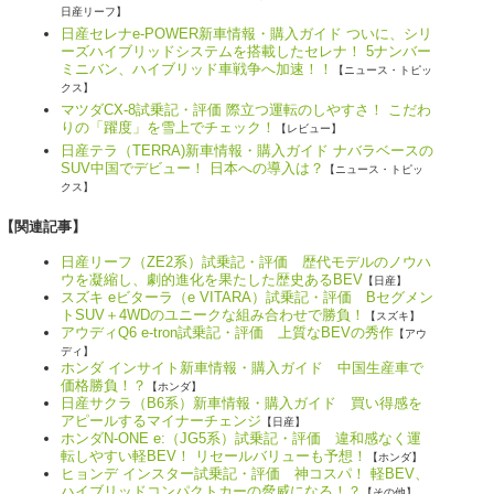
日産リーフ】
日産セレナe-POWER新車情報・購入ガイド ついに、シリ
ーズハイブリッドシステムを搭載したセレナ！ 5ナンバー
ミニバン、ハイブリッド車戦争へ加速！！
【ニュース・トピッ
クス】
マツダCX-8試乗記・評価 際立つ運転のしやすさ！ こだわ
りの「躍度」を雪上でチェック！
【レビュー】
日産テラ（TERRA)新車情報・購入ガイド ナバラベースの
SUV中国でデビュー！ 日本への導入は？
【ニュース・トピッ
クス】
【関連記事】
日産リーフ（ZE2系）試乗記・評価 歴代モデルのノウハ
ウを凝縮し、劇的進化を果たした歴史あるBEV
【日産】
スズキ eビターラ（e VITARA）試乗記・評価 Bセグメン
トSUV＋4WDのユニークな組み合わせで勝負！
【スズキ】
アウディQ6 e-tron試乗記・評価 上質なBEVの秀作
【アウ
ディ】
ホンダ インサイト新車情報・購入ガイド 中国生産車で
価格勝負！？
【ホンダ】
日産サクラ（B6系）新車情報・購入ガイド 買い得感を
アピールするマイナーチェンジ
【日産】
ホンダN-ONE e:（JG5系）試乗記・評価 違和感なく運
転しやすい軽BEV！ リセールバリューも予想！
【ホンダ】
ヒョンデ インスター試乗記・評価 神コスパ！ 軽BEV、
ハイブリッドコンパクトカーの脅威になる！？
【その他】