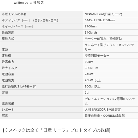
written by 大岡 智彦
市販モデルの車名
NISSAN Leaf(日産 リーフ)
ボディサイズ［mm］（全長×全幅×全高）
4445x1770x1550mm
ホイールベース［mm］
2700mm
最高速度
140km/h
駆動方式
モーター前置き、前輪駆動
ラミネート型リチウムイオンバッテ
電池
リー
電動機
交流同期モーター
最高出力
80kW
最大トルク
280N・m
電池容量
24kWh
電池出力
90kWh以上
走行距離[US LA4モード]
160km以上
定員
5人
ゼロ・エミッションEV専用ITシステ
主要装備
ム
レポート
大岡 智彦(CORISM編集部)
写真
日産自動車・CORISM編集部
[※スペックは全て「日産 リーフ」プロトタイプの数値]