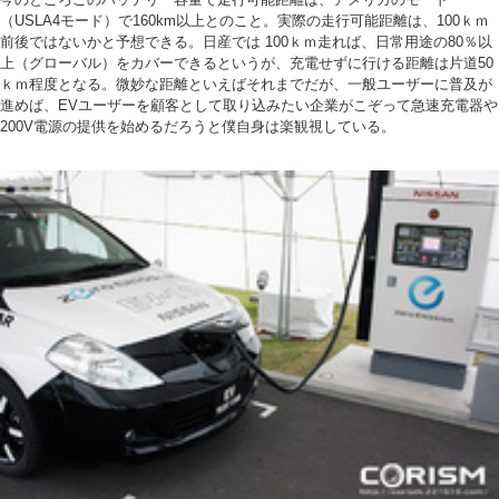
（USLA4モード）で160km以上とのこと。実際の走行可能距離は、100ｋｍ
前後ではないかと予想できる。日産では 100ｋｍ走れば、日常用途の80％以
上（グローバル）をカバーできるというが、充電せずに行ける距離は片道50
ｋｍ程度となる。微妙な距離といえばそれまでだが、一般ユーザーに普及が
進めば、EVユーザーを顧客として取り込みたい企業がこぞって急速充電器や
200V電源の提供を始めるだろうと僕自身は楽観視している。