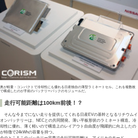
奥が軽量・コンパクトで冷却性にも優れる日産独自の薄型ラミネートセル。これを複数枚
で構成したのが手前のバッテリーパックのモジュールだ。
走行可能距離は100km前後！？
そんな今までにない走りを提供してくれる日産EVの基幹となるリチウムイ
オンバッテリーは、NECとの共同開発。薄い平板形状のラミネート構造。冷
却性に優れ、薄く軽いので構造上のレイアウト自由度が飛躍的に向上したの
が特徴で24kWhの容量を持つ。
今のところこのバッテリー容量で走行可能距離は、アメリカのモード