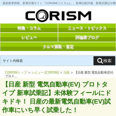
コ
最新新車情報、新車評価サイト「CORISM(コリズム)」。新車比較評価、新車試乗記
ン
テ
ン
ツ
へ
ス
特集・コラム
ニュース・トピックス
キ
ッ
レビュー
評論家ブログ
プ
クルマ買取・査定
検
検索
索:
CORISMトップ
＞
レビュー [CORISM]
＞
日産
＞ 【日産 新型 電気自動車(EV)
プロト...
【日産 新型 電気自動車(EV) プロトタ
イプ 新車試乗記】未体験フィールにド
キドキ！ 日産の最新電気自動車(EV)試
作車にいち早く試乗した！