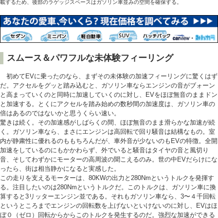
載するため、後部のラゲッジスペースはガソリン車並みの空間を確保する。
スムース＆パワフルな未体験フィーリング
初めてEVに乗ったのなら、まずその未体験の加速フィーリングに驚くはず
だ。アクセルをグッと踏み込むと、ガソリン車ならエンジンの音がブォーン
と高まっていくのと同時に加速していくのに対し、EVをほぼ無音のままドン
と加速する。とくにアクセルを踏み始めの数秒間の加速度は、ガソリン車の
倍はあるのではないかと思うくらい速い。
驚きは続く。その加速感がしばらくの間、ほぼ無音のまま滑らかな加速が続
く。ガソリン車なら、まさにエンジンは高回転で回り騒音は結構なもの。室
内が静粛性に優れるのももちろんだが、車外音が少ないのもEVの特徴。全開
加速をしているのにもかかわらず、外でいると騒音はタイヤの音と風切り
音、そしてわずかにモーターの高周波の聞こえるのみ。世の中EVだらけにな
ったら、街は相当静かになると実感した。
この走りを支えるモーターは、80KWの出力と280Nmというトルクを発揮す
る。注目したいのは280Nmというトルクだ。このトルクは、ガソリン車に換
算すると3リッターエンジン並である。それもガソリン車なら、3〜４千回転
というところまでエンジンの回転数を上げないといけないのに対し、EVはほ
ぼ０（ゼロ）回転からからこのトルクを発生するのだ。強烈な加速ができる