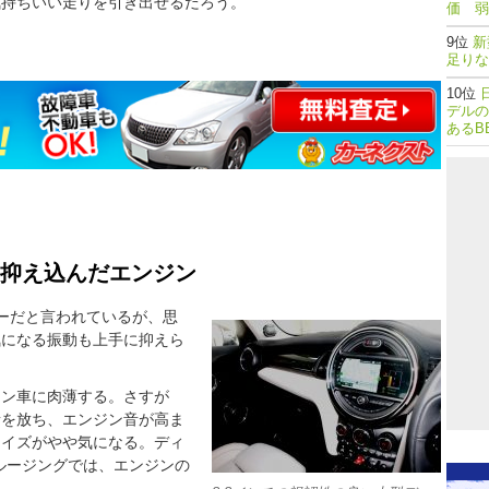
気持ちいい走りを引き出せるだろう。
価 弱
新
足りな
デルの
あるB
に抑え込んだエンジン
ーだと言われているが、思
気になる振動も上手に抑えら
リン車に肉薄する。さすが
音を放ち、エンジン音が高ま
ノイズがやや気になる。ディ
クルージングでは、エンジンの