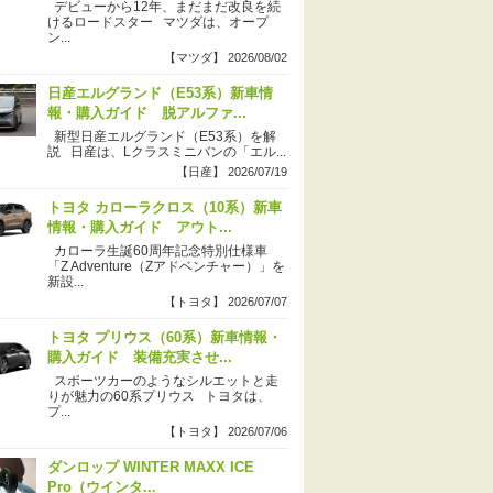
デビューから12年、まだまだ改良を続
けるロードスター マツダは、オープ
ン...
【マツダ】 2026/08/02
日産エルグランド（E53系）新車情
報・購入ガイド 脱アルファ...
新型日産エルグランド（E53系）を解
説 日産は、Lクラスミニバンの「エル...
【日産】 2026/07/19
トヨタ カローラクロス（10系）新車
情報・購入ガイド アウト...
カローラ生誕60周年記念特別仕様車
「Z Adventure（Zアドベンチャー）」を
新設...
【トヨタ】 2026/07/07
トヨタ プリウス（60系）新車情報・
購入ガイド 装備充実させ...
スポーツカーのようなシルエットと走
りが魅力の60系プリウス トヨタは、
プ...
【トヨタ】 2026/07/06
ダンロップ WINTER MAXX ICE
Pro（ウインタ...