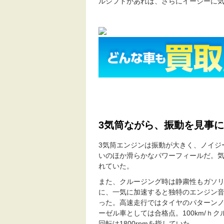
ルシフトがあれば、さらにイージーに
3気筒ながら、振動を見事
3気筒エンジンは振動が大きく、ノイジ
いのほか滑らかなパワーフィールだ。
れていた。
また、クルージング時は静粛性もガソ
に、一気に加速すると独特のエンジン
った。高速走行ではタイヤのパターン
ーゼル車としては合格点。100km/ｈ
回転は1800rpmを指していた。