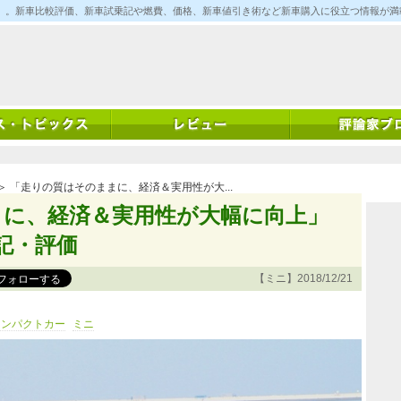
ム)」。新車比較評価、新車試乗記や燃費、価格、新車値引き術など新車購入に役立つ情報が
＞ 「走りの質はそのままに、経済＆実用性が大...
まに、経済＆実用性が大幅に向上」
試乗記・評価
【ミニ】2018/12/21
コンパクトカー
ミニ