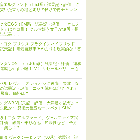
産エルグランド（E53系）試乗記・評価 こ
抜いた乗り心地と走りの良さで再チャレン
ツダCX-5（KM系）試乗記・評価 「きゅん
ト」はネコ目！ クルマ好き女子が短所・長
説試乗！！
トヨタ プリウス プラグインハイブリッド
V) 試乗記】電気自動車(EV)よりも現実的な「答
ンダN-ONE e:（JG5系）試乗記・評価 違和
運転しやすい軽BEV！ リセールバリューも
バル レヴォーグ レイバック後悔・失敗しな
の試乗記・評価 ニッチ戦略は〇？ それと
 燃費、価格は？
ンダWR-V試乗記・評価 大満足か後悔か？
失敗か？ 見極め重要なコンパクトSUV
0系トヨタ アルファード、ヴェルファイア試
評価 燃費や乗り心地、静粛性など、全方
キ無し！？
ヨタ ヴォクシー＆ノア（90系）試乗記・評