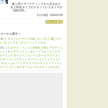
振り切りマーケティングから生まれた
氷上特化タイプのスタッドレスタイヤが
「WINTER ...
【その他】 2026/07/05
ーカーから探す＞
車]
トヨタ
|
レクサス
|
日産
|
ホンダ
|
三菱
|
マツ
スバル
|
スズキ
|
ダイハツ
|
ミツオカ
車]
メルセデス・ベンツ
|
BMW
|
VW
|
アウディ
|
シェ
|
キャデラック
|
シボレー
|
フォード
|
クラ
ラー
|
ジャガー
|
ベントレー
|
ロールスロイス
|
ドローバー
|
アストンマーチン
|
ミニ
|
プジョー
トロエン
|
ルノー
|
アルファロメオ
|
フィアット
|
ラーリ
|
ランボルギーニ
|
マセラティ
|
ボルボ
|