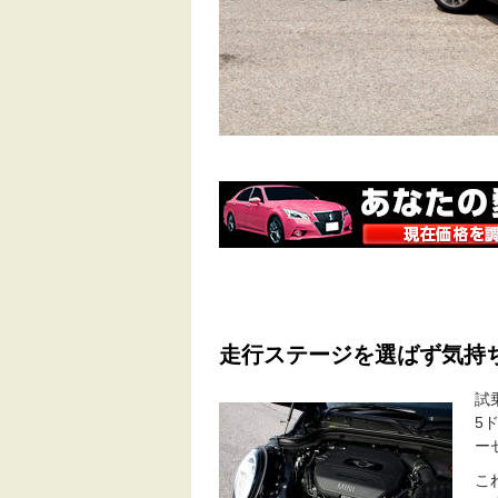
走行ステージを選ばず気持
試
5
ー
こ