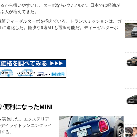
するから扱いやすいし、ターボならパワフルだ。日本では軽油が
選ぶ人が増えてきた。
の直列4気筒ディーゼルターボを揃えている。トランスミッションは、ガ
ATに進化した。軽快な6速MTも選択可能だ。ディーゼルターボ
便利になったMINI
ジを実施した。エクステリア
Dのデイライトランニングライ
用する。