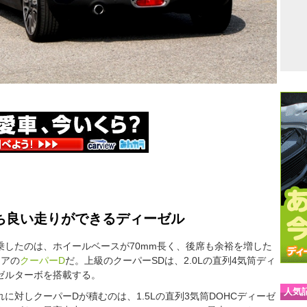
ち良い走りができるディーゼル
乗したのは、ホイールベースが70mm長く、後席も余裕を増した
ドアの
クーパーD
だ。上級のクーパーSDは、2.0Lの直列4気筒ディ
ゼルターボを搭載する。
人気
れに対しクーパーDが積むのは、1.5Lの直列3気筒DOHCディーゼ