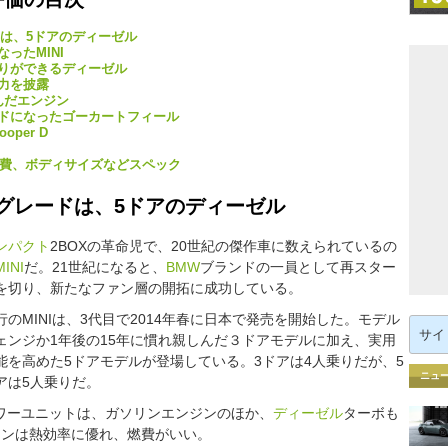
ドは、5ドアのディーゼル
ったMINI
りができるディーゼル
力を披露
んだエンジン
ドになったゴーカートフィール
per D
速AT）燃費、ボディサイズなどスペック
気グレードは、5ドアのディーゼル
ンパクト
2BOXの革命児で、20世紀の傑作車に数えられているの
MINI
だ。21世紀になると、
BMW
ブランドの一員として再スター
を切り、新たなファン層の開拓に成功している。
行のMINIは、3代目で2014年春に日本で発売を開始した。モデル
検
索:
ェンジか1年後の15年に慣れ親しんだ３ドアモデルに加え、実用
能を高めた5ドアモデルが登場している。3ドアは4人乗りだが、5
ニュ
アは5人乗りだ。
ワーユニットは、ガソリンエンジンのほか、
ディーゼル
ターボも
ジンは熱効率に優れ、燃費がいい。