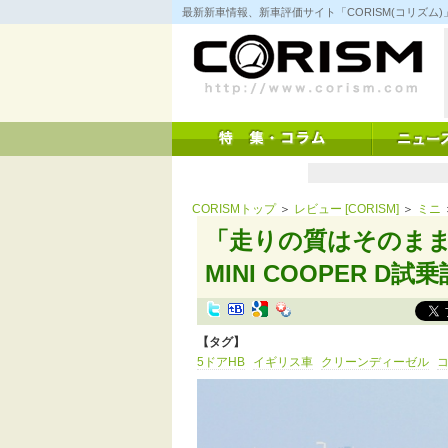
コ
最新新車情報、新車評価サイト「CORISM(コリズ
ン
テ
ン
ツ
へ
ス
キ
ッ
プ
CORISMトップ
＞
レビュー [CORISM]
＞
ミニ
「走りの質はそのま
MINI COOPER D
【タグ】
5ドアHB
イギリス車
クリーンディーゼル