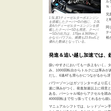
ルタ
Ｎ・
兄
1.5L直3ティーゼルターボエンジン
と
を搭載したクーパーDの他に、 2.0L
直4のディーゼルターエンジンを搭
同
載したクーパーSDも用意。クーパ
テ
ーSDの出力は、170ps＆360Nmと
裕
かなりパワフル。燃費も23.8㎞/Lと
優れた数値となっている。
発進＆追い越し加速では、
扱いやすさにおいても一歩上をいく。
み、1000回転台からトルクには厚み
だし、6速ATも滑らかにつながるから
パワーゾーンはガソリンターボより広く
速に弾みがつく。発進加速以上に得意
ある。パーシャル域からアクセルを踏
4000回転まで引っ張ってくれるから鋭
マニュアルシフトでは、レッドゾーン手