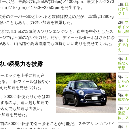
ーボだ。最高出力は85kW(116ps)／4000rpm、最大トルク270
日
ｍ(27.5kg-ｍ)／1750〜2250rpmを発生する。
だわり
ジ！
貴分のクーパーSDと比べると数値は控えめだが、車重は1280kg
軽いこともあり、力強い加速を披露した。
マ
ポイン
じ排気量1.5Lの3気筒ガソリンエンジンも、街中を中心としたス
所も解
ージでは不満のない実力だ。だが、ディーゼルターボはさらに余
【
があり、山岳路や高速道路でも気持ちいい走りを見せてくれた。
(PH
え」
ホ
鋭い瞬発力を披露
感なく
予想！
ターボラグを上手に抑え込
ス
がある。回転フィールは軽やか
いため
も✕？
冴えた加速を見せつけた。
ホ
、2000回転あたりからは加
成功か
とするのは、追い越し加速で
み込んでも加速は力強い。
4
乗記・
い加速を見せた。
位、ス
前の5000回転まで引っ張ることが可能だ。ステアリングにパド
ト