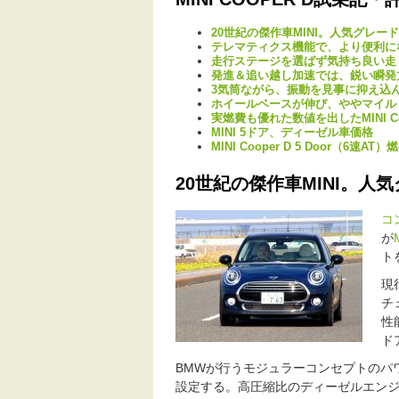
20世紀の傑作車MINI。人気グレー
テレマティクス機能で、より便利にな
走行ステージを選ばず気持ち良い走
発進＆追い越し加速では、鋭い瞬発
3気筒ながら、振動を見事に抑え込
ホイールベースが伸び、ややマイル
実燃費も優れた数値を出したMINI Coo
MINI 5ドア、ディーゼル車価格
MINI Cooper D 5 Door（6
20世紀の傑作車MINI。人
コ
が
ト
現
チ
性
ド
BMWが行うモジュラーコンセプトのパ
設定する。高圧縮比のディーゼルエン