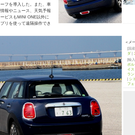
チーフを導入した。また、車
ス情報やニュース、天気予報
スもMINI ONE以外に
アプリを使って遠隔操作でき
＜メ
[国産
ダ
|
[輸入
ポル
イス
ラン
|
シ
フェ