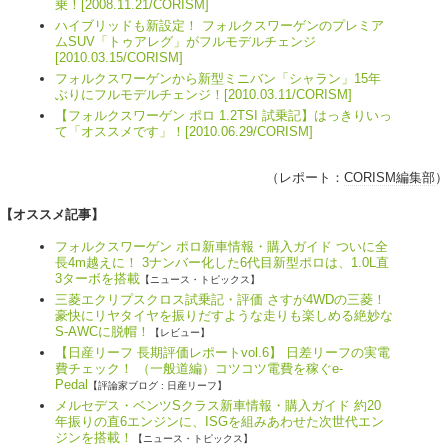
乗！[2008.11.21/CORISM]
ハイブリッドも新設定！ フォルクスワーゲンのプレミア
ムSUV「トゥアレグ」がフルモデルチェンジ
[2010.03.15/CORISM]
フォルクスワーゲンから新型ミニバン「シャラン」15年
ぶりにフルモデルチェンジ！[2010.03.11/CORISM]
【フォルクスワーゲン ポロ 1.2TSI 試乗記】はっきりいっ
て「オススメです」！[2010.06.29/CORISM]
（レポート：
CORISM編集部
）
【オススメ記事】
フォルクスワーゲン ポロ新車情報・購入ガイド ついに全
長4m越えに！ 3ナンバー化した6代目新型ポロは、1.0L直
3ターボを搭載
【ニュース・トピックス】
三菱エクリプスクロス試乗記・評価 さすが4WDの三菱！
豪快にリヤタイヤを振りだすような走りも楽しめる絶妙な
S-AWCに脱帽！
【レビュー】
【日産リーフ 長期評価レポートvol.6】 日差リーフの実電
費チェック！ （一般道編）コツコツ電費を稼ぐe-
Pedal
【評論家ブログ : 日産リーフ】
メルセデス・ベンツSクラス新車情報・購入ガイド 約20
年振りの直6エンジンに、ISGを組みあわせた次世代エン
ジンを搭載！
【ニュース・トピックス】