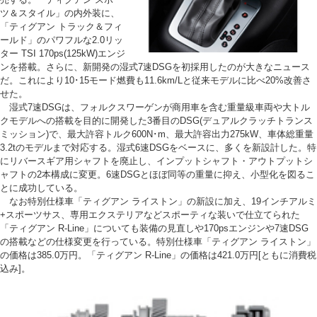
ツ＆スタイル」の内外装に、
「ティグアン トラック＆フィ
ールド」のパワフルな2.0リッ
ター TSI 170ps(125kW)エンジ
ンを搭載。さらに、新開発の湿式7速DSGを初採用したのが大きなニュース
だ。これにより10･15モード燃費も11.6km/Lと従来モデルに比べ20%改善さ
せた。
湿式7速DSGは、フォルクスワーゲンが商用車を含む重量級車両や大トル
クモデルへの搭載を目的に開発した3番目のDSG(デュアルクラッチトランス
ミッション)で、最大許容トルク600N･m、最大許容出力275kW、車体総重量
3.2tのモデルまで対応する。湿式6速DSGをベースに、多くを新設計した。特
にリバースギア用シャフトを廃止し、インプットシャフト・アウトプットシ
ャフトの2本構成に変更。6速DSGとほぼ同等の重量に抑え、小型化を図るこ
とに成功している。
なお特別仕様車「ティグアン ライストン」の新設に加え、19インチアルミ
+スポーツサス、専用エクステリアなどスポーティな装いで仕立てられた
「ティグアン R-Line」についても装備の見直しや170psエンジンや7速DSG
の搭載などの仕様変更を行っている。特別仕様車「ティグアン ライストン」
の価格は385.0万円。「ティグアン R-Line」の価格は421.0万円[ともに消費税
込み]。