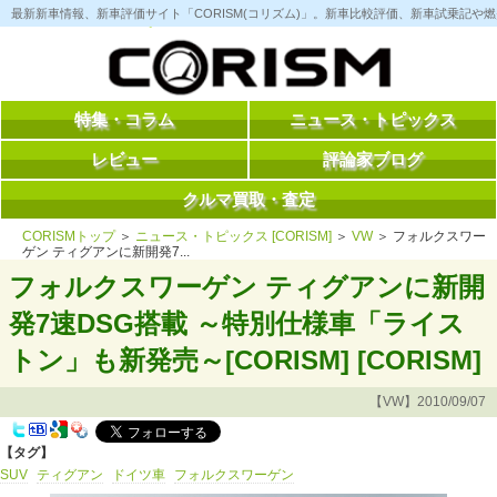
コ
最新新車情報、新車評価サイト「CORISM(コリズム)」。新車比較評価、新車試乗記
ン
テ
ン
ツ
へ
ス
特集・コラム
ニュース・トピックス
キ
ッ
レビュー
評論家ブログ
プ
クルマ買取・査定
CORISMトップ
＞
ニュース・トピックス [CORISM]
＞
VW
＞ フォルクスワー
ゲン ティグアンに新開発7...
フォルクスワーゲン ティグアンに新開
発7速DSG搭載 ～特別仕様車「ライス
トン」も新発売～[CORISM] [CORISM]
【VW】2010/09/07
【タグ】
SUV
ティグアン
ドイツ車
フォルクスワーゲン