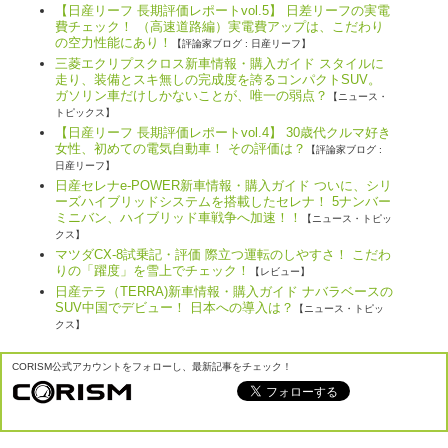
【日産リーフ 長期評価レポートvol.5】 日差リーフの実電
費チェック！ （高速道路編）実電費アップは、こだわり
の空力性能にあり！
【評論家ブログ : 日産リーフ】
三菱エクリプスクロス新車情報・購入ガイド スタイルに
走り、装備とスキ無しの完成度を誇るコンパクトSUV。
ガソリン車だけしかないことが、唯一の弱点？
【ニュース・
トピックス】
【日産リーフ 長期評価レポートvol.4】 30歳代クルマ好き
女性、初めての電気自動車！ その評価は？
【評論家ブログ :
日産リーフ】
日産セレナe-POWER新車情報・購入ガイド ついに、シリ
ーズハイブリッドシステムを搭載したセレナ！ 5ナンバー
ミニバン、ハイブリッド車戦争へ加速！！
【ニュース・トピッ
クス】
マツダCX-8試乗記・評価 際立つ運転のしやすさ！ こだわ
りの「躍度」を雪上でチェック！
【レビュー】
日産テラ（TERRA)新車情報・購入ガイド ナバラベースの
SUV中国でデビュー！ 日本への導入は？
【ニュース・トピッ
クス】
CORISM公式アカウントをフォローし、最新記事をチェック！