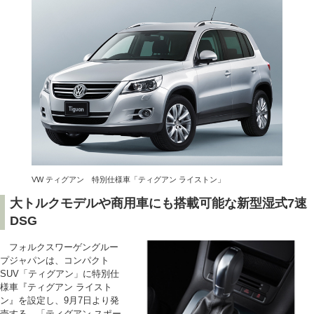
VW ティグアン 特別仕様車「ティグアン ライストン」
大トルクモデルや商用車にも搭載可能な新型湿式7速
DSG
フォルクスワーゲングルー
プジャパンは、コンパクト
SUV「ティグアン」に特別仕
様車『ティグアン ライスト
ン』を設定し、9月7日より発
売する。「ティグアン スポー