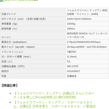
フォルクスワーゲン ティグアン 特別
代表グレード
仕様車「ライストン」[4WD]
ボディサイズ［mm］（全長×全幅×全高）
4430×1810×1690mm
車両重量［kg］
1640kg
総排気量［cc］
1984cc
直列4気筒 DOHC4バルブ インターク
エンジン
ーラー付ターボ
最高出力［ps(kw)/rpm］
170ps(125kW)/4300-6000rpm
最大トルク［kg-m(N・m)/rpm］
28.6kg-m(280N・m)/1700-4200rpm
トランスミッション
7速DSG
10・15モード燃費［km/L］
11.6km/L
定員［人］
5人
消費税込価格［万円］
385.0万円
発売日
2010/09/07
写真
近藤暁史
【関連記事】
【フォルクスワーゲン ティグアン 試乗記】さらにスポー
ティさを増したR-Line[2009.12.09/CORISM]
【フォルクスワーゲン・ティグアン「スポーツ＆スタイ
ル」試乗記】日本未導入「スポーツ＆スタイル」に緊急試