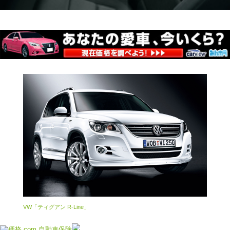
VW「ティグアン R-Line」