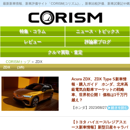
コ
最新新車情報、新車評価サイト「CORISM(コリズム)」。新車比較評価、新車試乗記
ン
テ
ン
ツ
へ
ス
特集・コラム
ニュース・トピックス
キ
ッ
レビュー
評論家ブログ
プ
クルマ買取・査定
CORISMトップ
＞ ZDX
ZDX
(3件)
Acura ZDX、ZDX Type S新車情
報・購入ガイド ホンダ、北米高
級電気自動車マーケットの戦略
車、世界初公開！ 価格は1千万円
越え？
【ホンダ】2023/08/27
【トヨタ ハイエース/レジアスエ
ース新車情報】新型日産キャラバ