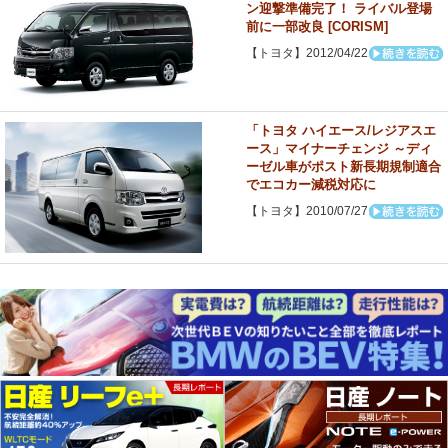
ン迎撃準備完了！ ライバル登場
前に一部改良 [CORISM]
【トヨタ】2012/04/22
「トヨタ ハイエース/レジアスエ
ース」マイナーチェンジ ～ディ
ーゼル車がポスト新長期規制適合
でエコカー減税対応に
【トヨタ】2010/07/27