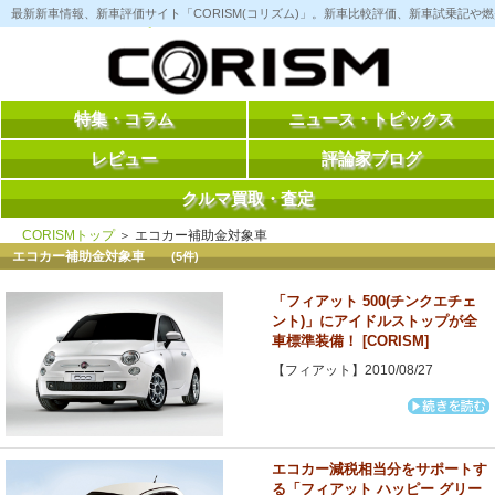
コ
最新新車情報、新車評価サイト「CORISM(コリズム)」。新車比較評価、新車試乗記
ン
テ
ン
ツ
へ
ス
特集・コラム
ニュース・トピックス
キ
ッ
レビュー
評論家ブログ
プ
クルマ買取・査定
CORISMトップ
＞ エコカー補助金対象車
エコカー補助金対象車
(5件)
「フィアット 500(チンクエチェ
ント)」にアイドルストップが全
車標準装備！ [CORISM]
【フィアット】2010/08/27
エコカー減税相当分をサポートす
る「フィアット ハッピー グリー