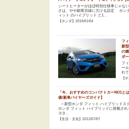
シートヒーターがほぼ特別仕様車じゃな
さは、やや顧客目線に欠ける設定 ホンダ
ィット のハイブリッド と1...
【ホンダ】2016/01/04
フィ
新型
の燃
ポー
フィ
ール
れて
【ホン
「今、おすすめのコンパクトカーNO1と
価/新車バイヤーズガイド】
＜新型ホンダ フィット ハイブリッドスクー
ホンダ フィット ハイブリッドに搭載さ
ヨタ...
【生活・文化】2012/07/07