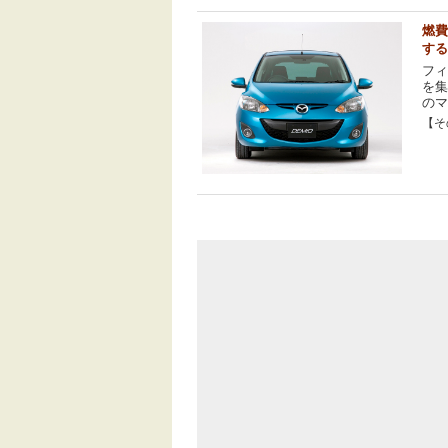
燃費
する
フ
を集
のマ
【その