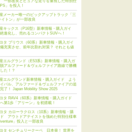
 一部改良とピュアな走りを重視した特別仕
PS」を投入！
産メーカー唯一のピックアップトラック「三
ライトン」が一部改良
産キックス（P16型）新車情報・購入ガイ
絶進化し、売れるコンパクトSUVへ！
ヨタ プリウス（60系）新車情報・購入ガイ
備充実させ、前年比割れ対策？ それとも値
産エルグランド（E53系）新車情報・購入ガ
脱アルファード＆ヴェルファイア路線で勝機
した！？
産エルグランド新車情報・購入ガイド よう
イバル、アルファード＆ヴェルファイアの追
！ Japan Mobility Show 2025
ヨタ RAV4（60系）新車情報・購入ガイド
化へ第1歩「アリーン」を初搭載！
ヨタ カローラクロス（10系）新車情報・購
ド アウトドアテイストを強めた特別仕様車
dventure」投入と一部改良
ヨタ センチュリークーペ 日本発！ 世界を