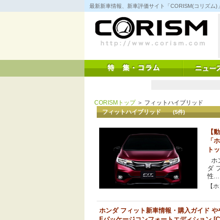
コ
最新新車情報、新車評価サイト「CORISM(コリズ
ン
テ
ン
ツ
へ
ス
キ
ッ
プ
CORISMトップ
＞ フィットハイブリッド
フィットハイブリッド
(5件)
【動
「ホ
トッ
ホン
ダ 
性...
【ホン
ホンダ フィット新車情報・購入ガイド 
Fパッケージコンフォートエディション [CO