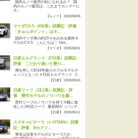
国内ルノー販売の柱になれるか？ 国
内のルノー販売は、これまでカングーに
大...
【ルノー】 2026/06/06
マツダCX-5（KM系）試乗記・評価
「きゅんポイント」はネ...
国内マツダ車の約25％を占める基幹モ
デルがCX-5 こんにちは！ moc...
【マツダ】 2026/06/01
日産エルグランド（E53系）試乗記・
評価 こだわり抜いた乗り...
満を持して約16年振りのフルモデルチ
ェンジとなった４代目エルグランド 2...
【日産】 2026/05/24
日産リーフ（ZE2系）試乗記・評
価 歴代モデルのノウハウを凝...
歴代リーフのノウハウを得て大幅に進
化した3代目リーフ 量産BEV（バッテ...
【日産】 2026/05/11
スズキ eビターラ（e VITARA）試乗
記・評価 Bセグメ...
車名は従来モデルのビターラだが、