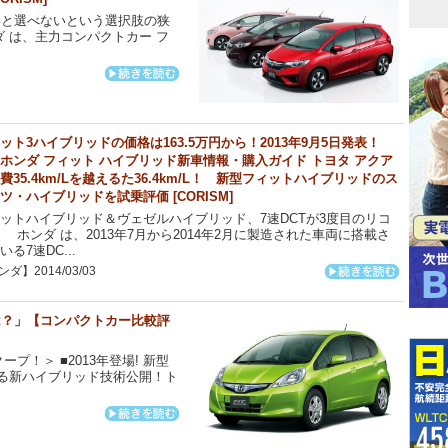
いと選べないという選択肢の狭
 は、主力コンパクトカー フ
ット3ハイブリッドの価格は163.5万円から！2013年9月5日発表！
ホンダ フィット ハイブリッド新車情報・購入ガイド トヨタ アクア
費35.4km/Lを越えるた36.4km/L！ 新型フィットハイブリッドのス
ツ・ハイブリッドを試乗評価 [CORISM]
ットハイブリッド＆ヴェゼルハイブリッド、7速DCTが3度目のリコ
 ホンダ は、2013年7月から2014年2月に製造された車両に搭載さ
いる7速DC...
ダ】2014/03/03
は？」【コンパクトカー比較評
プ！＞ ■2013年登場! 新型
れる新ハイブリッド技術公開！ト