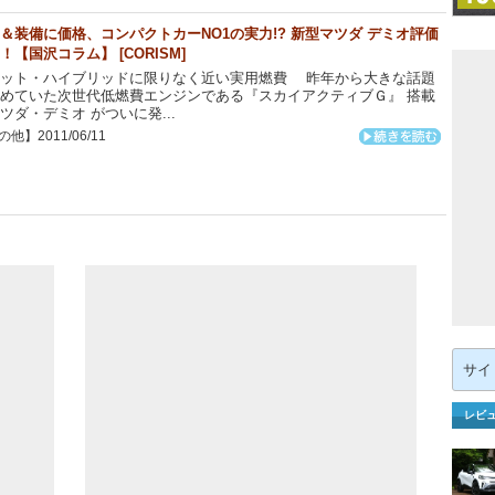
＆装備に価格、コンパクトカーNO1の実力!? 新型マツダ デミオ評価
！【国沢コラム】 [CORISM]
ィット・ハイブリッドに限りなく近い実用燃費 昨年から大きな話題
めていた次世代低燃費エンジンである『スカイアクティブＧ』 搭載
ツダ・デミオ がついに発...
他】2011/06/11
検
索:
レビ