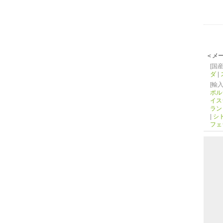
＜メ
[国産
ダ
|
[輸入
ポル
イス
ラン
|
シ
フェ