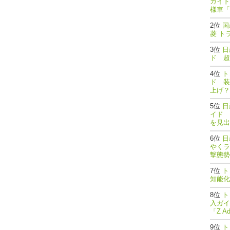
ガイド
様車「
国
菱 ト
日
ド 超
ト
ド 装
上げ？
日
イド 
を見出
日
やくラ
撃態勢完了
ト
知能
ト
入ガイ
「Z A
ト