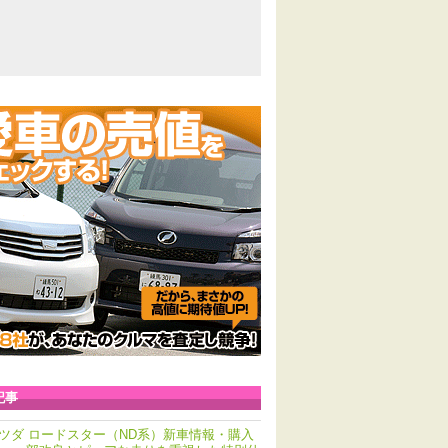
記事
ツダ ロードスター（ND系）新車情報・購入