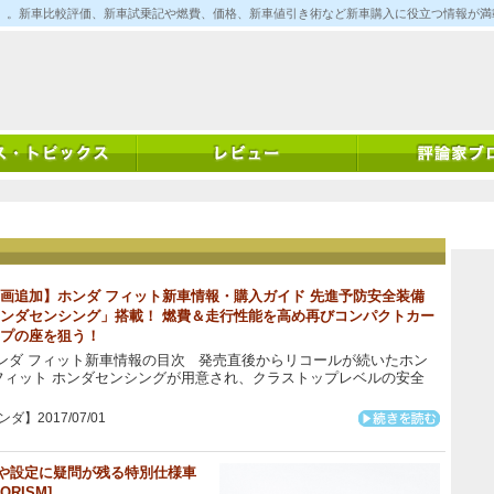
ム)」。新車比較評価、新車試乗記や燃費、価格、新車値引き術など新車購入に役立つ情報が
画追加】ホンダ フィット新車情報・購入ガイド 先進予防安全装備
ンダセンシング」搭載！ 燃費＆走行性能を高め再びコンパクトカー
プの座を狙う！
ダ フィット新車情報の目次 発売直後からリコールが続いたホン
フィット ホンダセンシングが用意され、クラストップレベルの安全
ダ】2017/07/01
やや設定に疑問が残る特別仕様車
RISM]