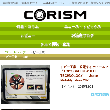
コ
最新新車情報、新車評価サイト「CORISM(コリズム)」。新車比較評価、新車試乗記
ン
テ
ン
ツ
へ
ス
特集・コラム
ニュース・トピックス
キ
ッ
レビュー
評論家ブログ
プ
クルマ買取・査定
CORISMトップ
＞ トピー工業
トピー工業
(8件)
トピー工業 発電するホイール？
「TOPY GREEN WHEEL
TECHNOLOGY」 Japan
Mobility Show 2025
【イベント】2025/12/21