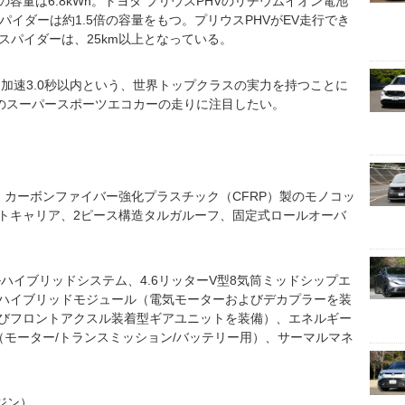
容量は6.8kWh。トヨタ プリウスPHVのリチウムイオン電池
8スパイダーは約1.5倍の容量をもつ。プリウスPHVがEV走行でき
18スパイダーは、25km以上となっている。
km/h加速3.0秒以内という、世界トップクラスの実力を持つことに
代のスーパースポーツエコカーの走りに注目したい。
、カーボンファイバー強化プラスチック（CFRP）製のモノコッ
トキャリア、2ピース構造タルガルーフ、固定式ロールオーバ
ハイブリッドシステム、4.6リッターV型8気筒ミッドシップエ
ハイブリッドモジュール（電気モーターおよびデカプラーを装
びフロントアクスル装着型ギアユニットを装備）、エネルギー
（モーター/トランスミッション/バッテリー用）、サーマルマネ
ンジン）