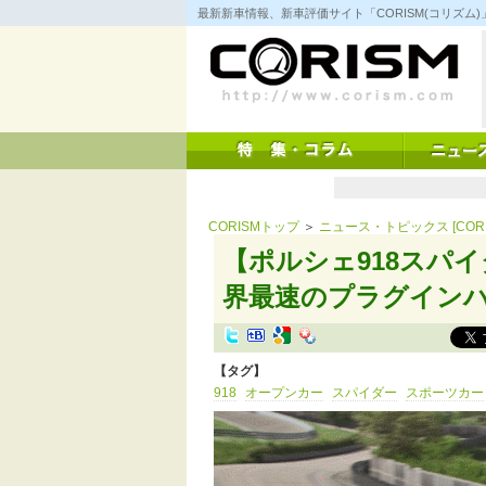
コ
最新新車情報、新車評価サイト「CORISM(コリズ
ン
テ
ン
ツ
へ
ス
キ
ッ
プ
CORISMトップ
＞
ニュース・トピックス [CORI
【ポルシェ918スパイ
界最速のプラグインハイ
【タグ】
918
オープンカー
スパイダー
スポーツカー