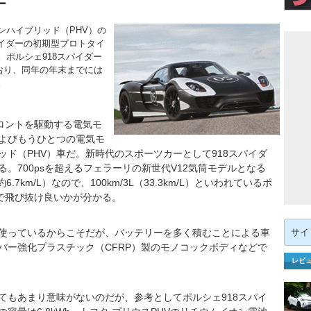
ー
ハイブリッド（PHV）の
パイダーの初期型プロトタイ
ポルシェ918スパイダー
ており、同年の年末までには
。
ロントを駆動する電気モ
よびもうひとつの電気モ
ド（PHV）車だ。新時代のスポーツカーとして918スパイダ
る。700psを超えるフェラーリの新世代V12気筒モデルとなる
6.7km/L）なので、100km/3L（33.3km/L）といわれているポ
だで飛び抜け良いかが分かる。
検
使っているからこそだが、バッテリーを多く積むことによる車
索:
バー強化プラスチック（CFRP）製のモノコックボディなどで
レビ
もあまり意味がないのだが、参考としてポルシェ918スパイ