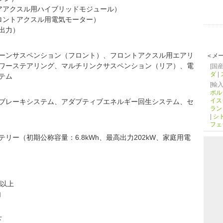
ル用ハイブリッドモジュール）
クスル用電気モーター）
力）
ーンサスペンション（フロント）、フロントアクスル用エアリ
＜メ
ワーステアリング、マルチリンクサスペンション（リア）、電
[国産
ダ
|
テム
[輸入
ポル
イス
ブレーキシステム、アダプティブエネルギー回生システム、セ
ラン
|
シ
フェ
リー（初期公称容量：6.8kWh、最高出力202kW、家庭用電
以上
内
下