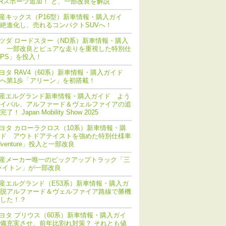
Rスポーツ追加！ と、一部改良を解説
産キックス（P16型）新車情報・購入ガイ
絶進化し、売れるコンパクトSUVへ！
ツダ ロードスター（ND系）新車情報・購入
 一部改良とピュアな走りを重視した特別仕
PS」を投入！
ヨタ RAV4（60系）新車情報・購入ガイド
化へ第1歩「アリーン」を初搭載！
産エルグランド新車情報・購入ガイド よう
イバル、アルファード＆ヴェルファイアの追
！ Japan Mobility Show 2025
ヨタ カローラクロス（10系）新車情報・購
ド アウトドアテイストを強めた特別仕様車
dventure」投入と一部改良
産メーカー唯一のピックアップトラック「三
ライトン」が一部改良
産エルグランド（E53系）新車情報・購入ガ
脱アルファード＆ヴェルファイア路線で勝機
した！？
ヨタ プリウス（60系）新車情報・購入ガイ
備充実させ、前年比割れ対策？ それとも値