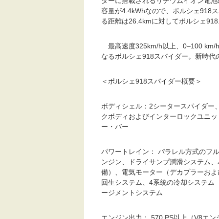
ダーに搭載されるリチウムイオン電池の
容量が4.4kWhなので、ポルシェ91
る距離は26.4kmに対してポルシェ9
最高速度325km/h以上、0–100 
なるポルシェ918スパイダー。新時
＜ポルシェ918スパイダー概要＞
ボディシェル：2シータースパイダー
クボディおよびインターロックユニッ
ー・バー
パワートレイン： パラレル方式のフル
ンジン、ドライサンプ潤滑システム、
備）、電気モーター（デカプラーおよ
回生システム、4系統の冷却システム
ージメントシステム
エンジン出力： 570 PS以上（V8エ