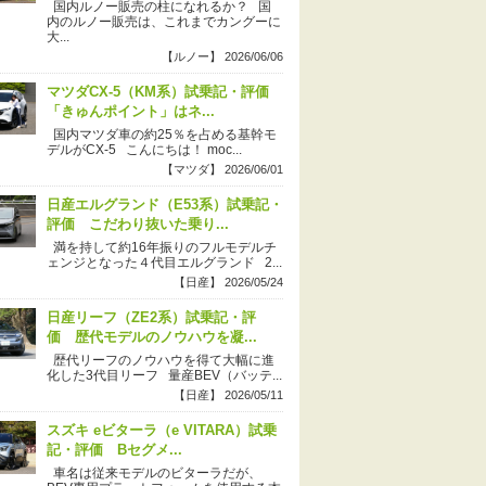
国内ルノー販売の柱になれるか？ 国
内のルノー販売は、これまでカングーに
大...
【ルノー】 2026/06/06
マツダCX-5（KM系）試乗記・評価
「きゅんポイント」はネ...
国内マツダ車の約25％を占める基幹モ
デルがCX-5 こんにちは！ moc...
【マツダ】 2026/06/01
日産エルグランド（E53系）試乗記・
評価 こだわり抜いた乗り...
満を持して約16年振りのフルモデルチ
ェンジとなった４代目エルグランド 2...
【日産】 2026/05/24
日産リーフ（ZE2系）試乗記・評
価 歴代モデルのノウハウを凝...
歴代リーフのノウハウを得て大幅に進
化した3代目リーフ 量産BEV（バッテ...
【日産】 2026/05/11
スズキ eビターラ（e VITARA）試乗
記・評価 Bセグメ...
車名は従来モデルのビターラだが、