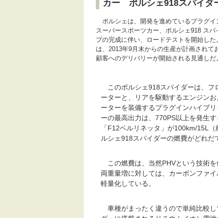
カー ポルシェ918スパイダ
ポルシェは、開発を進めているプラグイン
スーパースポーツカー、ポルシェ918 ス
プの完成に伴い、ロードテストを開始した。
は、2013年9月末からの生産が計画され
顧客へのデリバリーが開始される見通しだ
このポルシェ918スパイダーは、フ
ーターと、リアを駆動するエンジンお
ーターを装備するプラグインハイブリッ
ーの最高出力は、770PS以上を発生す
「F12ベルリネッタ」が100km/15L（約
ルシェ918スパイダーの燃費がどれ
この燃費は、当然PHVという技術を
両重量増に対しては、カーボンファイ
軽量化している。
車種がまったく違うので単純比較して