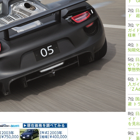
ド G
日
ド 超
マ
ガイド
様車「
ト
知能
日
やくラ
撃態勢完了
ト
入ガイ
「Z A
国
菱 ト
日
イド 
を見出
ト
ド 装