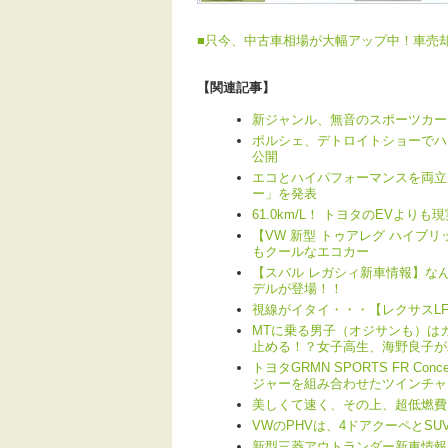
■
只今、中古車相場が大幅アップ中！車売
【関連記事】
新ジャンル、無音のスポーツカー
ポルシェ、デトロイトショーでハイ
公開
エコとハイパフォーマンスを両立！
ー」を発表
61.0km/L！ トヨタのEVよ
【VW 新型 トゥアレグ ハイブ
もクールなエコカー
【スバル レガシィ新車情報】なん
デルが登場！！
視線がイタイ・・・【レクサスLF
MTに乗る男子（オジサンも）は
止める！？女子高生、海野良子が
トヨタGRMN SPORTS FR 
ジャーを組み合わせたツインチャ
美しくて速く、その上、超低燃費な
VWのPHVは、4ドアクーペとS
新型三菱アウトランダー新車情報