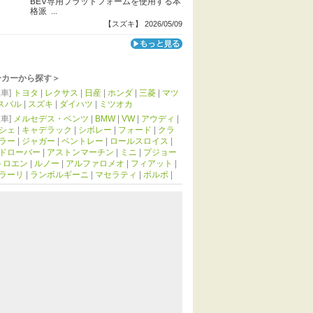
BEV専用プラットフォームを使用する本
格派 ...
【スズキ】 2026/05/09
ーカーから探す＞
車]
トヨタ
|
レクサス
|
日産
|
ホンダ
|
三菱
|
マツ
スバル
|
スズキ
|
ダイハツ
|
ミツオカ
車]
メルセデス・ベンツ
|
BMW
|
VW
|
アウディ
|
シェ
|
キャデラック
|
シボレー
|
フォード
|
クラ
ラー
|
ジャガー
|
ベントレー
|
ロールスロイス
|
ドローバー
|
アストンマーチン
|
ミニ
|
プジョー
トロエン
|
ルノー
|
アルファロメオ
|
フィアット
|
ラーリ
|
ランボルギーニ
|
マセラティ
|
ボルボ
|