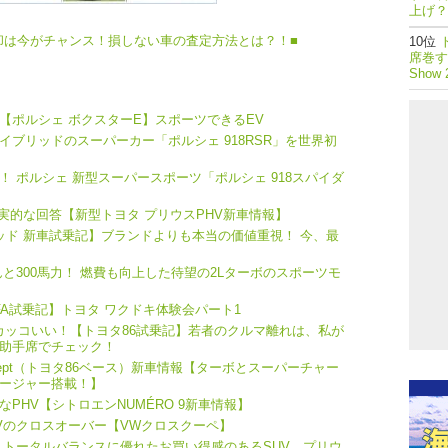
上げ？
却は今がチャンス！損しない車の査定方法とは？！■
席巻する
Show 
【ポルシェ ボクスターE】スポーツできるEV
ブリッドのスーパーカー「ポルシェ 918RSR」を世界初
 ポルシェ 新型スーパースポーツ「ポルシェ 918スパイダ
りも現実的な回答【新型トヨタ プリウスPHV新車情報】
リッド 新車試乗記】ブランドよりも本当の価値重視！ 今、最
と300馬力！ 燃費も向上した待望の2Lターボのスポーツモ
A試乗記】トヨタ ワクドキ体験会パート1
カッコいい！【トヨタ86試乗記】若者のクルマ離れは、私が
助手席でチェック！
Concept（トヨタ86ベース）新車情報【ターボとスーパーチャー
ージャー搭載！】
PHV【シトロエンNUMÉRO 9新車情報】
UVのクロスオーバー【VWクロスクーペ】
 トータルバランスに優れたお買い得感のあるSUV。プリウ