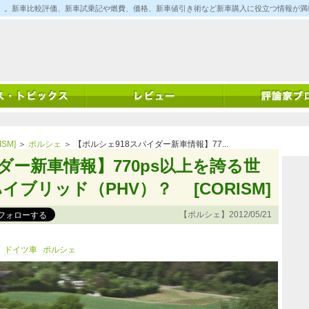
ム)」。新車比較評価、新車試乗記や燃費、価格、新車値引き術など新車購入に役立つ情報が
SM]
＞
ポルシェ
＞ 【ポルシェ918スパイダー新車情報】77...
ダー新車情報】770ps以上を誇る世
ブリッド（PHV）？ [CORISM]
【ポルシェ】2012/05/21
ドイツ車
ポルシェ