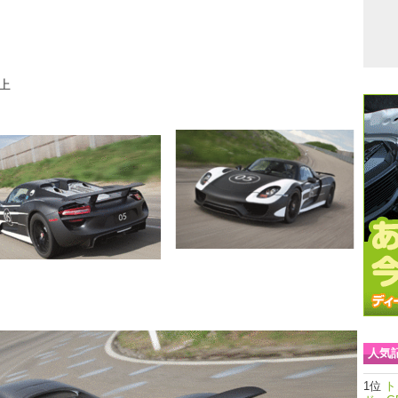
上
人気
ト