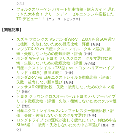
クス】
フォルクスワーゲン パサート新車情報・購入ガイド 遅れ
てきた大本命！ クリーンディーゼルエンジンを搭載した
TDIデビュー！！
【ニュース・トピックス】
【関連記事】
スズキ フロンクス VS ホンダWR-V 200万円台SUV選び
に後悔・失敗しないための徹底比較・評価
【対決】
マツダCX-80 vs 日産エクストレイル クルマ選びに後
悔・失敗しないための徹底比較・評価
【対決】
ホンダ WR-V vs トヨタ ヤリスクロス クルマ選びに後
悔・失敗しないための徹底比較・評価
【その他】
日産エクストレイル（T33型）vs トヨタ ハリアーハイブ
リッド（80系）徹底比較！
【対決】
ホンダZR-V vs 日産エクストレイルを徹底比較・評価！
失敗・後悔しない新車選び
【対決】
レクサスRX新旧比較 失敗・後悔しないためのクルマ選
び
【対決】
トヨタ クラウンクロスオーバーvsトヨタ ハリアーハイブ
リッド徹底比較・評価 失敗・後悔しないためのクルマ選
び
【対決】
日産エクストレイルvsスバル フォレスター徹底比較・評
価 失敗・後悔しないためのクルマ選び
【対決】
ロングドライブでの運転が楽しく疲れにくい、お勧め中古
SUV5選！ 後悔・失敗しないための中古車選び
【生活・文
化】