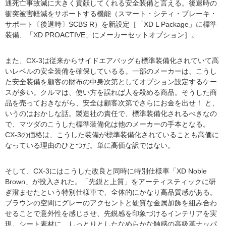
通死亡事故減に大きく貢献してくれる安全装備と言える。後退時の
衝突被害軽減をサポートする機能（スマート・シティ・ブレーキ・
サポート〔後退時〕SCBS R）を新設定［「XD L Package」に標準
装備、「XD PROACTIVE」にメーカーセットオプション］。
また、CX-3は従来からサイドエアバッグも標準装備化されていて高
いレベルの安全装備を確保しているる。一部のメーカーは、こうし
た安全装備を顧客の財布の中身次第としてオプション設定するケー
スが多い。クルマは、使い方を誤れば人を殺める商品。そうした商
品を売っておきながら、安全は顧客次第でさらにお金を出せ！ と、
いうのはおかしな話。製造社の責任で、標準装備化されるべきなの
で、マツダのこうした標準装備化は他のメーカーの手本となる。
CX-3の価格は、こうした装備が標準装備化されていることも高価に
なっている理由のひとつだ。単に高価な訳ではない。
そして、CX-3にはこうした改良と同時に特別仕様車「XD Noble
Brown」が投入された。「先鋭と上質」をアーティスティックに研
ぎ澄ませたという特別仕様車で、全体的にかなり高品質感がある。
ブラウンの空間にグレーのアクセントと硬質な金属加飾を組み合わ
せることで意外性を感じさせ、先鋭感を印象づけるインテリアを実
現。シート素材に、しっとりとしたなめらかな触感の高級革ナッパ