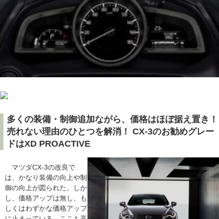
多くの装備・制御追加ながら、価格はほぼ据え置き！
売れない理由のひとつを解消！ CX-3のお勧めグレー
ドはXD PROACTIVE
マツダCX-3の改良で
は、かなり装備の向上や制
御の向上が図られた。しか
し、価格アップは無し、も
しくはわずかな価格アップ
に止まっている。ここも高