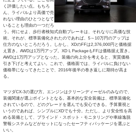
く評価したい点。もちろ
ん、ライバルより高価で売
れない理由のひとつとなて
いることも理由の一つだろ
う。何にせよ、歩行者検知式自動ブレーキは、それなりに高価な技
術。それが、標準装備化されたのであれば、5～10万円のアップは
仕方のないところだろう。しかし、XDのFFは2,376,000円と価格据
え置き。AWDは1万円アップ。XD L PackageもFFは価格据え置き。
AWDは1万円アップとなった。装備の向上分を考えると、実質価格
引き下げと考えてよい。これで、価格面では、ライバルに負けない
価格帯になってきたことで、2016年後半の巻き返しに期待が高ま
る。
マツダCX-3の選び方。エンジンはクリーンディーゼルのみなので、
装備関連が選ぶポイントとなる。基本的な安全装備は、標準装備化
されているので、どのグレードを選んでも安心できる。予算重視と
いうのであれば、シンプルにXDでも十分。ただし、より安全性を高
める装備として、ブラインド・スポット・モニタリングや車線逸脱
警報システムなどがセットになったセーフティパッケージを選ぶと
いい。