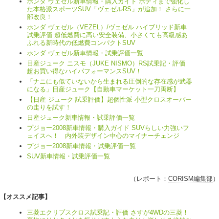
ホンダ ヴェゼル新車情報・購入ガイド ボディまで強化し
た本格派スポーツSUV「ヴェゼルRS」が追加！ さらに一
部改良！
ホンダ ヴェゼル（VEZEL）/ヴェゼル ハイブリッド新車
試乗評価 超低燃費に高い安全装備、小さくても高級感あ
ふれる新時代の低燃費コンパクトSUV
ホンダ ヴェゼル新車情報・試乗評価一覧
日産ジューク ニスモ（JUKE NISMO）RS試乗記・評価
超お買い得なハイパフォーマンスSUV！
「ナニにも似ていないから生まれる圧倒的な存在感が武器
になる」日産ジューク【自動車マーケット一刀両断】
【日産 ジューク 試乗評価】超個性派 小型クロスオーバー
の走りを試す！
日産ジューク新車情報・試乗評価一覧
プジョー2008新車情報・購入ガイド SUVらしい力強いフ
ェイスへ！ 内外装デザイン中心のマイナーチェンジ
プジョー2008新車情報・試乗評価一覧
SUV新車情報・試乗評価一覧
（レポート：
CORISM編集部
）
【オススメ記事】
三菱エクリプスクロス試乗記・評価 さすが4WDの三菱！