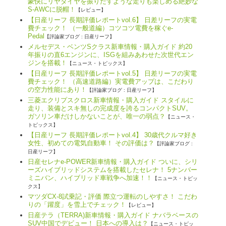
豪快にリヤタイヤを振りだすような走りも楽しめる絶妙な
S-AWCに脱帽！
【レビュー】
【日産リーフ 長期評価レポートvol.6】 日差リーフの実電
費チェック！ （一般道編）コツコツ電費を稼ぐe-
Pedal
【評論家ブログ : 日産リーフ】
メルセデス・ベンツSクラス新車情報・購入ガイド 約20
年振りの直6エンジンに、ISGを組みあわせた次世代エン
ジンを搭載！
【ニュース・トピックス】
【日産リーフ 長期評価レポートvol.5】 日差リーフの実電
費チェック！ （高速道路編）実電費アップは、こだわり
の空力性能にあり！
【評論家ブログ : 日産リーフ】
三菱エクリプスクロス新車情報・購入ガイド スタイルに
走り、装備とスキ無しの完成度を誇るコンパクトSUV。
ガソリン車だけしかないことが、唯一の弱点？
【ニュース・
トピックス】
【日産リーフ 長期評価レポートvol.4】 30歳代クルマ好き
女性、初めての電気自動車！ その評価は？
【評論家ブログ :
日産リーフ】
日産セレナe-POWER新車情報・購入ガイド ついに、シリ
ーズハイブリッドシステムを搭載したセレナ！ 5ナンバー
ミニバン、ハイブリッド車戦争へ加速！！
【ニュース・トピッ
クス】
マツダCX-8試乗記・評価 際立つ運転のしやすさ！ こだわ
りの「躍度」を雪上でチェック！
【レビュー】
日産テラ（TERRA)新車情報・購入ガイド ナバラベースの
SUV中国でデビュー！ 日本への導入は？
【ニュース・トピッ