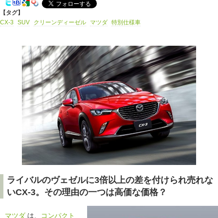
【タグ】
CX-3
SUV
クリーンディーゼル
マツダ
特別仕様車
ライバルのヴェゼルに3倍以上の差を付けられ売れな
いCX-3。その理由の一つは高価な価格？
マツダ
は、
コンパクト