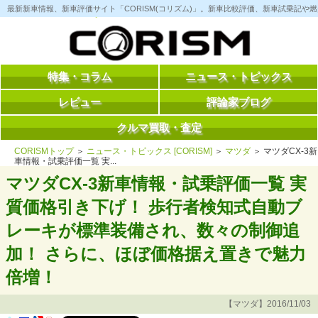
コ
最新新車情報、新車評価サイト「CORISM(コリズム)」。新車比較評価、新車試乗記
ン
テ
ン
ツ
へ
ス
特集・コラム
ニュース・トピックス
キ
ッ
レビュー
評論家ブログ
プ
クルマ買取・査定
CORISMトップ
＞
ニュース・トピックス [CORISM]
＞
マツダ
＞ マツダCX-3新
車情報・試乗評価一覧 実...
マツダCX-3新車情報・試乗評価一覧 実
質価格引き下げ！ 歩行者検知式自動ブ
レーキが標準装備され、数々の制御追
加！ さらに、ほぼ価格据え置きで魅力
倍増！
【マツダ】2016/11/03