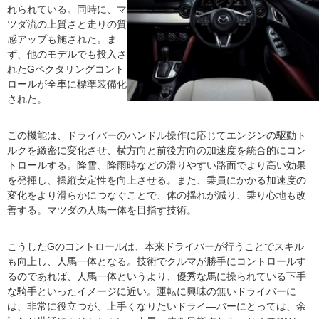
れられている。同時に、マ
ツダ流の上質さと走りの質
感アップも施された。ま
ず、他のモデルでも投入さ
れたGベクタリングコント
ロールが全車に標準装備化
された。
この機能は、ドライバーのハンドル操作に応じてエンジンの駆動ト
ルクを緻密に変化させ、横方向と前後方向の加速度を統合的にコン
トロールする。降雪、降雨時などの滑りやすい路面でより高い効果
を発揮し、操縦安定性を向上させる。また、乗員にかかる加速度の
変化をより滑らかにつなぐことで、体の揺れが減り、乗り心地も改
善する。マツダの人馬一体を目指す技術。
こうしたGのコントロールは、本来ドライバーが行うことでスキル
も向上し、人馬一体となる。技術でクルマが勝手にコントロールす
るのであれば、人馬一体というより、優秀な馬に操られている下手
な騎手といったイメージに近い。運転に興味の無いドライバーに
は、非常に役立つが、上手くなりたいドライ―バーにとっては、余