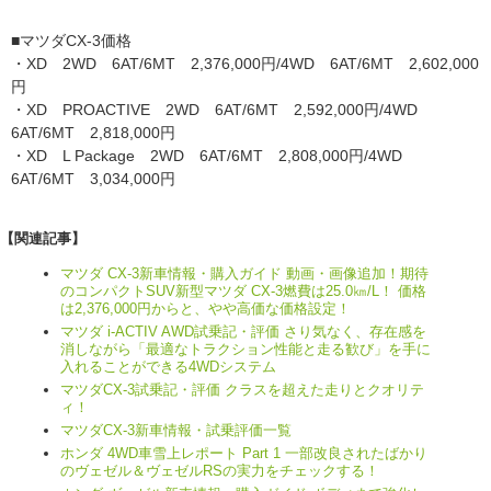
■マツダCX-3価格
・XD 2WD 6AT/6MT 2,376,000円/4WD 6AT/6MT 2,602,000
円
・XD PROACTIVE 2WD 6AT/6MT 2,592,000円/4WD
6AT/6MT 2,818,000円
・XD L Package 2WD 6AT/6MT 2,808,000円/4WD
6AT/6MT 3,034,000円
【関連記事】
マツダ CX-3新車情報・購入ガイド 動画・画像追加！期待
のコンパクトSUV新型マツダ CX-3燃費は25.0㎞/L！ 価格
は2,376,000円からと、やや高価な価格設定！
マツダ i-ACTIV AWD試乗記・評価 さり気なく、存在感を
消しながら「最適なトラクション性能と走る歓び」を手に
入れることができる4WDシステム
マツダCX-3試乗記・評価 クラスを超えた走りとクオリテ
ィ！
マツダCX-3新車情報・試乗評価一覧
ホンダ 4WD車雪上レポート Part 1 一部改良されたばかり
のヴェゼル＆ヴェゼルRSの実力をチェックする！