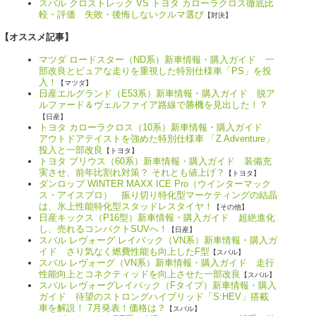
スバル クロストレック VS トヨタ カローラクロス徹底比
較・評価 失敗・後悔しないクルマ選び
【対決】
【オススメ記事】
マツダ ロードスター（ND系）新車情報・購入ガイド 一
部改良とピュアな走りを重視した特別仕様車「PS」を投
入！
【マツダ】
日産エルグランド（E53系）新車情報・購入ガイド 脱ア
ルファード＆ヴェルファイア路線で勝機を見出した！？
【日産】
トヨタ カローラクロス（10系）新車情報・購入ガイド
アウトドアテイストを強めた特別仕様車 「Z Adventure」
投入と一部改良
【トヨタ】
トヨタ プリウス（60系）新車情報・購入ガイド 装備充
実させ、前年比割れ対策？ それとも値上げ？
【トヨタ】
ダンロップ WINTER MAXX ICE Pro（ウインターマック
ス・アイスプロ） 振り切り特化型マーケティングの結晶
は、氷上性能特化型スタッドレスタイヤ！
【その他】
日産キックス（P16型）新車情報・購入ガイド 超絶進化
し、売れるコンパクトSUVへ！
【日産】
スバル レヴォーグ レイバック（VN系）新車情報・購入ガ
イド さり気なく燃費性能も向上したF型
【スバル】
スバル レヴォーグ（VN系）新車情報・購入ガイド 走行
性能向上とコネクティッドを向上させた一部改良
【スバル】
スバル レヴォーグレイバック（Fタイプ）新車情報・購入
ガイド 待望のストロングハイブリッド「S:HEV」搭載
車を解説！ 7月発表！価格は？
【スバル】