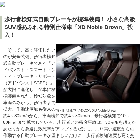
歩行者検知式自動ブレーキが標準装備！ 小さな高級
SUV感あふれる特別仕様車「XD Noble Brown」投
入！
そして、高く評価したい
のが安全装備。歩行者検知
式自動ブレーキである「ア
ドバンスト・スマート・シ
ティ・ブレーキ・サポート
（アドバンストSCBS）」
が大幅に進化し、全車に標
準装備された。検知対象を
車両のみから、歩行者まで
拡大。作動速度域も従来の
特別仕様車マツダCX-3 XD Noble Brown
約4～30km/hから、車両検知で約4～80km/h、歩行者検知で10～
80km/hまで拡大している。歩行者との衝突事故は、30㎞/hを超えた
あたりから急速に致死率がアップするだけに、より高い速度からの
作動する自動ブレーキが望ましいだけに、歩行者検知速度も高く交