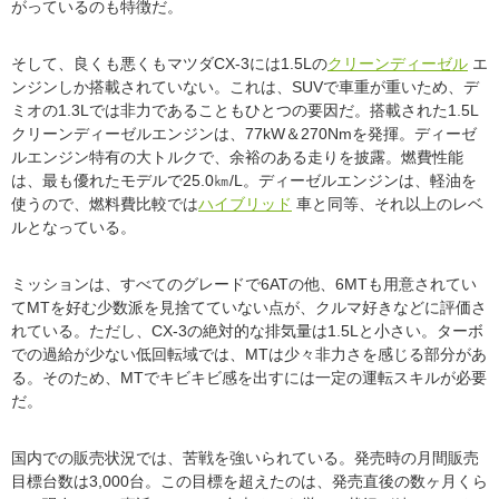
がっているのも特徴だ。
そして、良くも悪くもマツダCX-3には1.5Lの
クリーンディーゼル
エ
ンジンしか搭載されていない。これは、SUVで車重が重いため、デ
ミオの1.3Lでは非力であることもひとつの要因だ。搭載された1.5L
クリーンディーゼルエンジンは、77kW＆270Nmを発揮。ディーゼ
ルエンジン特有の大トルクで、余裕のある走りを披露。燃費性能
は、最も優れたモデルで25.0㎞/L。ディーゼルエンジンは、軽油を
使うので、燃料費比較では
ハイブリッド
車と同等、それ以上のレベ
ルとなっている。
ミッションは、すべてのグレードで6ATの他、6MTも用意されてい
てMTを好む少数派を見捨てていない点が、クルマ好きなどに評価さ
れている。ただし、CX-3の絶対的な排気量は1.5Lと小さい。ターボ
での過給が少ない低回転域では、MTは少々非力さを感じる部分があ
る。そのため、MTでキビキビ感を出すには一定の運転スキルが必要
だ。
国内での販売状況では、苦戦を強いられている。発売時の月間販売
目標台数は3,000台。この目標を超えたのは、発売直後の数ヶ月くら