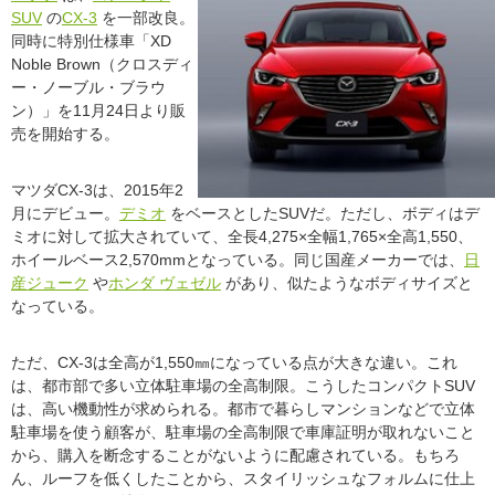
SUV
の
CX-3
を一部改良。
同時に特別仕様車「XD
Noble Brown（クロスディ
ー・ノーブル・ブラウ
ン）」を11月24日より販
売を開始する。
マツダCX-3は、2015年2
月にデビュー。
デミオ
をベースとしたSUVだ。ただし、ボディはデ
ミオに対して拡大されていて、全長4,275×全幅1,765×全高1,550、
ホイールベース2,570mmとなっている。同じ国産メーカーでは、
日
産ジューク
や
ホンダ ヴェゼル
があり、似たようなボディサイズと
なっている。
ただ、CX-3は全高が1,550㎜になっている点が大きな違い。これ
は、都市部で多い立体駐車場の全高制限。こうしたコンパクトSUV
は、高い機動性が求められる。都市で暮らしマンションなどで立体
駐車場を使う顧客が、駐車場の全高制限で車庫証明が取れないこと
から、購入を断念することがないように配慮されている。もちろ
ん、ルーフを低くしたことから、スタイリッシュなフォルムに仕上