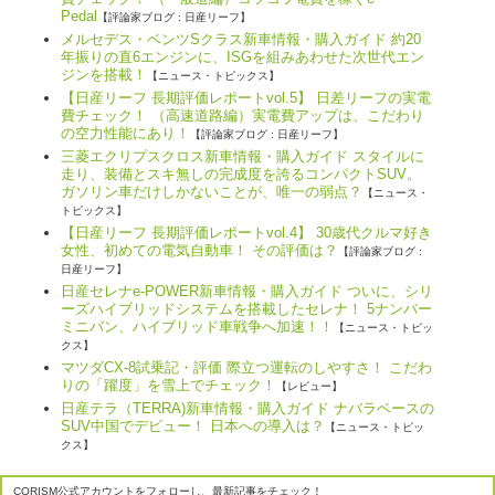
Pedal
【評論家ブログ : 日産リーフ】
メルセデス・ベンツSクラス新車情報・購入ガイド 約20
年振りの直6エンジンに、ISGを組みあわせた次世代エン
ジンを搭載！
【ニュース・トピックス】
【日産リーフ 長期評価レポートvol.5】 日差リーフの実電
費チェック！ （高速道路編）実電費アップは、こだわり
の空力性能にあり！
【評論家ブログ : 日産リーフ】
三菱エクリプスクロス新車情報・購入ガイド スタイルに
走り、装備とスキ無しの完成度を誇るコンパクトSUV。
ガソリン車だけしかないことが、唯一の弱点？
【ニュース・
トピックス】
【日産リーフ 長期評価レポートvol.4】 30歳代クルマ好き
女性、初めての電気自動車！ その評価は？
【評論家ブログ :
日産リーフ】
日産セレナe-POWER新車情報・購入ガイド ついに、シリ
ーズハイブリッドシステムを搭載したセレナ！ 5ナンバー
ミニバン、ハイブリッド車戦争へ加速！！
【ニュース・トピッ
クス】
マツダCX-8試乗記・評価 際立つ運転のしやすさ！ こだわ
りの「躍度」を雪上でチェック！
【レビュー】
日産テラ（TERRA)新車情報・購入ガイド ナバラベースの
SUV中国でデビュー！ 日本への導入は？
【ニュース・トピッ
クス】
CORISM公式アカウントをフォローし、最新記事をチェック！