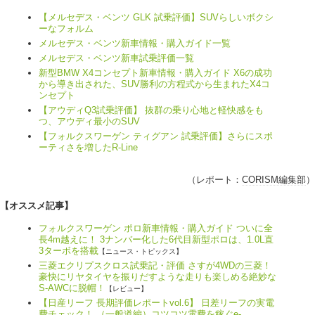
【メルセデス・ベンツ GLK 試乗評価】SUVらしいボクシ
ーなフォルム
メルセデス・ベンツ新車情報・購入ガイド一覧
メルセデス・ベンツ新車試乗評価一覧
新型BMW X4コンセプト新車情報・購入ガイド X6の成功
から導き出された、SUV勝利の方程式から生まれたX4コ
ンセプト
【アウディQ3試乗評価】 抜群の乗り心地と軽快感をも
つ、アウディ最小のSUV
【フォルクスワーゲン ティグアン 試乗評価】さらにスポ
ーティさを増したR-Line
（レポート：
CORISM編集部
）
【オススメ記事】
フォルクスワーゲン ポロ新車情報・購入ガイド ついに全
長4m越えに！ 3ナンバー化した6代目新型ポロは、1.0L直
3ターボを搭載
【ニュース・トピックス】
三菱エクリプスクロス試乗記・評価 さすが4WDの三菱！
豪快にリヤタイヤを振りだすような走りも楽しめる絶妙な
S-AWCに脱帽！
【レビュー】
【日産リーフ 長期評価レポートvol.6】 日差リーフの実電
費チェック！ （一般道編）コツコツ電費を稼ぐe-