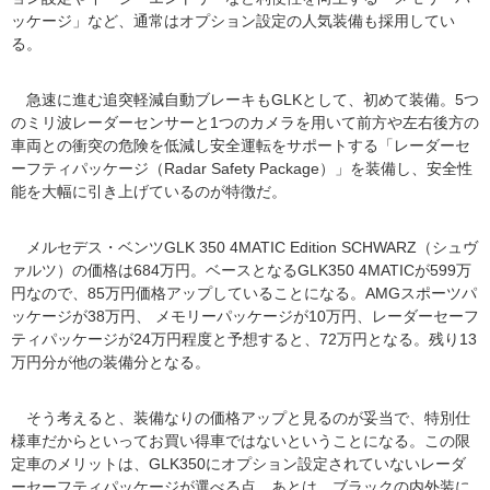
ッケージ」など、通常はオプション設定の人気装備も採用してい
る。
急速に進む追突軽減自動ブレーキもGLKとして、初めて装備。5つ
のミリ波レーダーセンサーと1つのカメラを用いて前方や左右後方の
車両との衝突の危険を低減し安全運転をサポートする「レーダーセ
ーフティパッケージ（Radar Safety Package）」を装備し、安全性
能を大幅に引き上げているのが特徴だ。
メルセデス・ベンツGLK 350 4MATIC Edition SCHWARZ（シュヴ
ァルツ）の価格は684万円。ベースとなるGLK350 4MATICが599万
円なので、85万円価格アップしていることになる。AMGスポーツパ
ッケージが38万円、 メモリーパッケージが10万円、レーダーセーフ
ティパッケージが24万円程度と予想すると、72万円となる。残り13
万円分が他の装備分となる。
そう考えると、装備なりの価格アップと見るのが妥当で、特別仕
様車だからといってお買い得車ではないということになる。この限
定車のメリットは、GLK350にオプション設定されていないレーダ
ーセーフティパッケージが選べる点。あとは、ブラックの内外装に