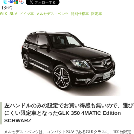
【タグ】
GLK
SUV
ドイツ車
メルセデス・ベンツ
特別仕様車
限定車
左ハンドルのみの設定でお買い得感も無いので、選び
にくい限定車となったGLK 350 4MATIC Edition
SCHWARZ
メルセデス・ベンツは、コンパクトSUVであるGLKクラスに、100台限定