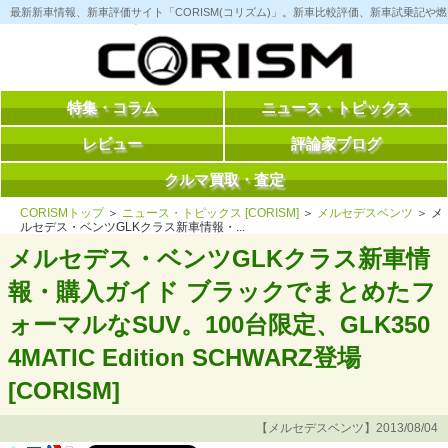
コ
最新新車情報、新車評価サイト「CORISM(コリズム)」。新車比較評価、新車試乗記
ン
テ
ン
ツ
へ
ス
特集・コラム
ニュース・トピックス
キ
ッ
レビュー
評論家ブログ
プ
クルマ買取・査定
CORISMトップ
＞
ニュース・トピックス [CORISM]
＞
メルセデスベンツ
＞ メ
ルセデス・ベンツGLKクラス新車情報・...
メルセデス・ベンツGLKクラス新車情
報・購入ガイド ブラックでまとめたフ
ォーマルなSUV。100台限定、GLK350
4MATIC Edition SCHWARZ登場
[CORISM]
【メルセデスベンツ】2013/08/04