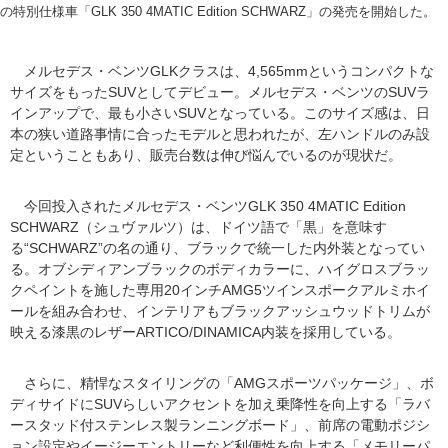
の特別仕様車「GLK 350 4MATIC Edition SCHWARZ」の発売を開始した。
メルセデス・ベンツGLKクラスは、4,565mmというコンパクトな
サイズをもったSUVとしてデビュー。メルセデス・ベンツのSUVラ
インアップで、最も小さいSUVとなっている。このサイズ感は、日
本の狭い道路事情に合ったモデルと思われたが、左ハンドルのみ設
定ということもあり、販売台数は伸び悩んでいるのが現状だ。
今回投入されたメルセデス・ベンツGLK 350 4MATIC Edition
SCHWARZ（シュヴァルツ）は、ドイツ語で「黒」を意味す
る“SCHWARZ”の名の通り、ブラックで統一した内外装となってい
る。オブシディアンブラックのボディカラーに、ハイグロスブラッ
クペイントを施した専用20インチAMG5ツインスポークアルミホイ
ールを組み合わせ、インテリアもブラックアッシュウッドトリムが
映える漆黒のレザーARTICO/DINAMICA内装を採用している。
さらに、精悍なスタイリングの「AMGスポーツパッケージ」、ボ
ディサイドにSUVらしいアクセントを加え乗降性を向上する「ラバ
ースタッド付ステンレス製ランニングボード」、前席の電動ポジシ
ョン設定やイージーエントリーなど利便性を向上する「メモリーパ