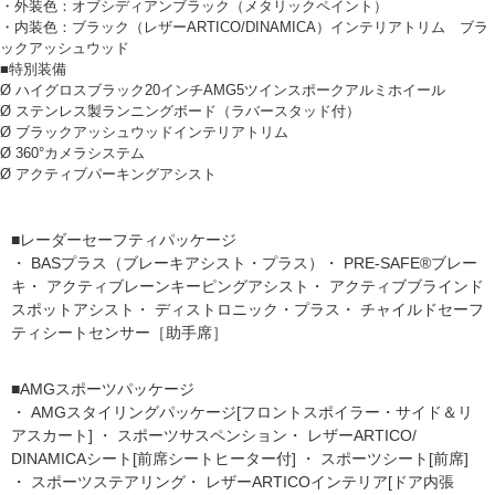
・外装色：オブシディアンブラック（メタリックペイント）
・内装色：ブラック（レザーARTICO/DINAMICA）インテリアトリム ブラ
ックアッシュウッド
■特別装備
Ø ハイグロスブラック20インチAMG5ツインスポークアルミホイール
Ø ステンレス製ランニングボード（ラバースタッド付）
Ø ブラックアッシュウッドインテリアトリム
Ø 360°カメラシステム
Ø アクティブパーキングアシスト
■レーダーセーフティパッケージ
・ BASプラス（ブレーキアシスト・プラス）・ PRE-SAFE®ブレー
キ・ アクティブレーンキーピングアシスト・ アクティブブラインド
スポットアシスト・ ディストロニック・プラス・ チャイルドセーフ
ティシートセンサー［助手席］
■AMGスポーツパッケージ
・ AMGスタイリングパッケージ[フロントスポイラー・サイド＆リ
アスカート] ・ スポーツサスペンション・ レザーARTICO/
DINAMICAシート[前席シートヒーター付] ・ スポーツシート[前席]
・ スポーツステアリング・ レザーARTICOインテリア[ドア内張