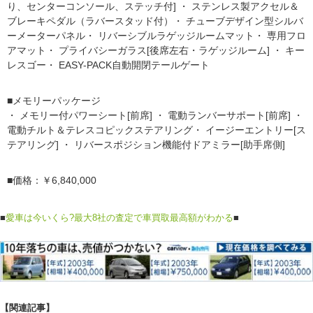
り、センターコンソール、ステッチ付] ・ ステンレス製アクセル＆
ブレーキペダル（ラバースタッド付）・ チューブデザイン型シルバ
ーメーターパネル・ リバーシブルラゲッジルームマット・ 専用フロ
アマット・ プライバシーガラス[後席左右・ラゲッジルーム] ・ キー
レスゴー・ EASY-PACK自動開閉テールゲート
■メモリーパッケージ
・ メモリー付パワーシート[前席] ・ 電動ランバーサポート[前席] ・
電動チルト＆テレスコピックステアリング・ イージーエントリー[ス
テアリング] ・ リバースポジション機能付ドアミラー[助手席側]
■価格：￥6,840,000
■
愛車は今いくら?最大8社の査定で車買取最高額がわかる
■
【関連記事】